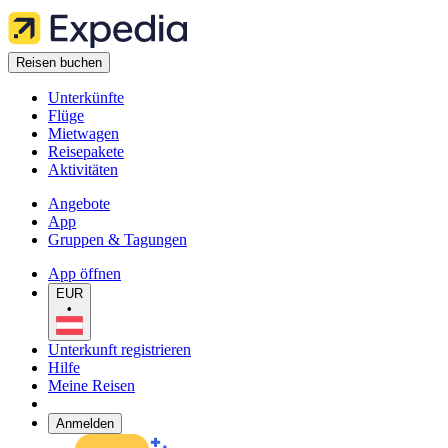
Reisen buchen
Unterkünfte
Flüge
Mietwagen
Reisepakete
Aktivitäten
Angebote
App
Gruppen & Tagungen
App öffnen
EUR
•
Unterkunft registrieren
Hilfe
Meine Reisen
Anmelden