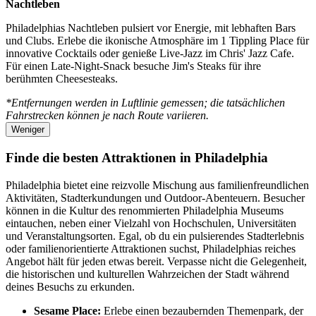
Nachtleben
Philadelphias Nachtleben pulsiert vor Energie, mit lebhaften Bars
und Clubs. Erlebe die ikonische Atmosphäre im 1 Tippling Place für
innovative Cocktails oder genieße Live-Jazz im Chris' Jazz Cafe.
Für einen Late-Night-Snack besuche Jim's Steaks für ihre
berühmten Cheesesteaks.
*Entfernungen werden in Luftlinie gemessen; die tatsächlichen
Fahrstrecken können je nach Route variieren.
Weniger
Finde die besten Attraktionen in Philadelphia
Philadelphia bietet eine reizvolle Mischung aus familienfreundlichen
Aktivitäten, Stadterkundungen und Outdoor-Abenteuern. Besucher
können in die Kultur des renommierten Philadelphia Museums
eintauchen, neben einer Vielzahl von Hochschulen, Universitäten
und Veranstaltungsorten. Egal, ob du ein pulsierendes Stadterlebnis
oder familienorientierte Attraktionen suchst, Philadelphias reiches
Angebot hält für jeden etwas bereit. Verpasse nicht die Gelegenheit,
die historischen und kulturellen Wahrzeichen der Stadt während
deines Besuchs zu erkunden.
Sesame Place:
Erlebe einen bezaubernden Themenpark, der