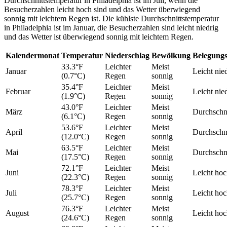
Durchschnittstemperatur in Philadelphia ist im Juli, wenn die
Besucherzahlen leicht hoch sind und das Wetter überwiegend
sonnig mit leichtem Regen ist. Die kühlste Durchschnittstemperatur
in Philadelphia ist im Januar, die Besucherzahlen sind leicht niedrig
und das Wetter ist überwiegend sonnig mit leichtem Regen.
Kalendermonat
Temperatur
Niederschlag
Bewölkung
Belegungs
33.3°F
Leichter
Meist
Januar
Leicht nie
(0.7°C)
Regen
sonnig
35.4°F
Leichter
Meist
Februar
Leicht nie
(1.9°C)
Regen
sonnig
43.0°F
Leichter
Meist
März
Durchschni
(6.1°C)
Regen
sonnig
53.6°F
Leichter
Meist
April
Durchschni
(12.0°C)
Regen
sonnig
63.5°F
Leichter
Meist
Mai
Durchschni
(17.5°C)
Regen
sonnig
72.1°F
Leichter
Meist
Juni
Leicht ho
(22.3°C)
Regen
sonnig
78.3°F
Leichter
Meist
Juli
Leicht ho
(25.7°C)
Regen
sonnig
76.3°F
Leichter
Meist
August
Leicht ho
(24.6°C)
Regen
sonnig