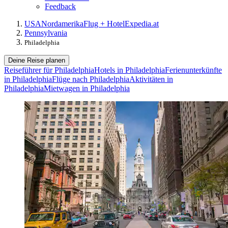
Feedback
USA
Nordamerika
Flug + Hotel
Expedia.at
Pennsylvania
Philadelphia
Deine Reise planen
Reiseführer für Philadelphia
Hotels in Philadelphia
Ferienunterkünfte
in Philadelphia
Flüge nach Philadelphia
Aktivitäten in
Philadelphia
Mietwagen in Philadelphia