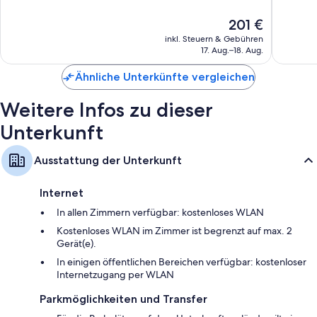
Wunderbar,
Hervorr
Der
201 €
1.268
2.260
Preis
Bewertungen
Bewert
inkl. Steuern & Gebühren
beträgt
17. Aug.–18. Aug.
201 €
Ähnliche Unterkünfte vergleichen
Weitere Infos zu dieser
Unterkunft
Ausstattung der Unterkunft
Internet
In allen Zimmern verfügbar: kostenloses WLAN
Kostenloses WLAN im Zimmer ist begrenzt auf max. 2
Gerät(e).
In einigen öffentlichen Bereichen verfügbar: kostenloser
Internetzugang per WLAN
Parkmöglichkeiten und Transfer