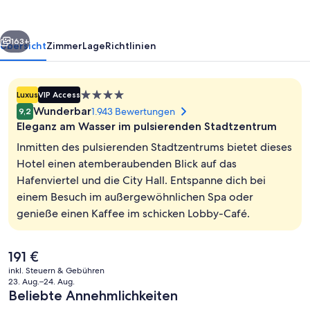
rück
Weiter
163+
Übersicht
Zimmer
Lage
Richtlinien
4.0-
Luxus
VIP Access
Sterne-
Wunderbar
1.943 Bewertungen
9,2
Unterkunft
Eleganz am Wasser im pulsierenden Stadtzentrum
Inmitten des pulsierenden Stadtzentrums bietet dieses
Hotel einen atemberaubenden Blick auf das
Hafenviertel und die City Hall. Entspanne dich bei
Terrasse/Patio
einem Besuch im außergewöhnlichen Spa oder
genieße einen Kaffee im schicken Lobby-Café.
Der
191 €
aktuelle
inkl. Steuern & Gebühren
Preis
23. Aug.–24. Aug.
beträgt
Beliebte Annehmlichkeiten
191 €.