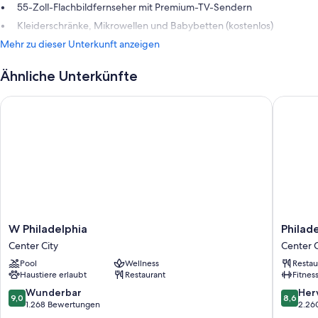
55-Zoll-Flachbildfernseher mit Premium-TV-Sendern
Kleiderschränke, Mikrowellen und Babybetten (kostenlos)
Mehr zu dieser Unterkunft anzeigen
Ähnliche Unterkünfte
W Philadelphia
Philadel
W
Philadel
W Philadelphia
Philad
Philadelphia
Marriott
Center City
Center C
Center
Downto
Pool
Wellness
Restau
City
Center
Haustiere erlaubt
Restaurant
Fitnes
City
9.0
8.6
Wunderbar
Her
9,0
8,6
von
von
1.268 Bewertungen
2.26
10,
10,