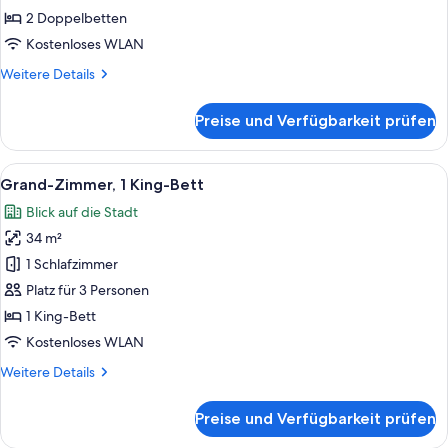
anzeigen
2 Doppelbetten
Kostenloses WLAN
Weitere
Weitere Details
Details
für
Preise und Verfügbarkeit prüfen
Luxury-
Zimmer,
2 Doppelbetten
Alle
Ein Hotelzimmer mit einem großen Bett
6
Grand-Zimmer, 1 King-Bett
Fotos
Blick auf die Stadt
für
34 m²
Grand-
Zimmer,
1 Schlafzimmer
1 King-
Platz für 3 Personen
Bett
1 King-Bett
anzeigen
Kostenloses WLAN
Weitere
Weitere Details
Details
für
Preise und Verfügbarkeit prüfen
Grand-
Zimmer,