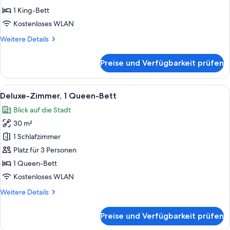
Bett
1 King-Bett
anzeigen
Kostenloses WLAN
Weitere
Weitere Details
Details
für
Preise und Verfügbarkeit prüfen
Deluxe-
Zimmer,
1 King-
Alle
Ein Hotelzimmer mit einem großen Bet
8
Bett
Deluxe-Zimmer, 1 Queen-Bett
Fotos
Blick auf die Stadt
für
30 m²
Deluxe-
Zimmer,
1 Schlafzimmer
1
Platz für 3 Personen
Queen-
1 Queen-Bett
Bett
Kostenloses WLAN
anzeigen
Weitere
Weitere Details
Details
für
Preise und Verfügbarkeit prüfen
Deluxe-
Zimmer,