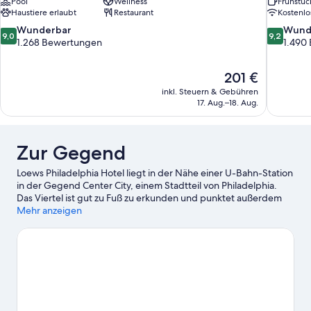
Pool
Wellness
Frühstüc
Haustiere erlaubt
Restaurant
Kostenl
9.0
9.2
Wunderbar
Wund
9,0
9,2
von
von
1.268 Bewertungen
1.490
10,
10,
Wunderbar,
Wunderba
Der
201 €
1.268
1.490
Preis
Bewertungen
Bewertun
inkl. Steuern & Gebühren
beträgt
17. Aug.–18. Aug.
201 €
Zur Gegend
Loews Philadelphia Hotel liegt in der Nähe einer U-Bahn-Station
in der Gegend Center City, einem Stadtteil von Philadelphia.
Das Viertel ist gut zu Fuß zu erkunden und punktet außerdem
mit tollen Einkaufsmöglichkeiten. National Constitution Center
Mehr anzeigen
ist ein Höhepunkt für kulturell interessierte Besucher, während
folgende Sehenswürdigkeiten fast schon als Wahrzeichen
gelten: City Hall, Philadelphia und Independence Hall. Lass dir
diese Attraktion nicht entgehen: Pennsylvania Convention
Center. Gäste schätzen die zentrale Lage dieses Hotels.
Zum
Reiseführer für Philadelphia