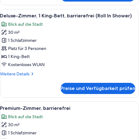
Zimmer,
1 King-
Alle
Ein modernes Hotelzimmer mit einem g
4
Bett,
Deluxe-Zimmer, 1 King-Bett, barrierefrei (Roll In Shower)
Fotos
barrierefrei,
Blick auf die Stadt
Badewanne
für
30 m²
Deluxe-
Zimmer,
1 Schlafzimmer
1 King-
Platz für 3 Personen
Bett,
1 King-Bett
barrierefrei
Kostenloses WLAN
(Roll
Weitere
Weitere Details
In
Details
Shower)
für
Preise und Verfügbarkeit prüfen
anzeigen
Deluxe-
Zimmer,
1 King-
Alle
Ein modernes Hotelzimmer mit einem g
8
Bett,
Premium-Zimmer, barrierefrei
Fotos
barrierefrei
Blick auf die Stadt
(Roll
für
In
30 m²
Premium-
Shower)
Zimmer,
1 Schlafzimmer