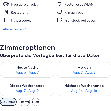
Haustiere erlaubt
Kostenloses WLAN
Restaurant
Klimaanlage
Fitnessbereich
Frühstück verfügbar
Alle anzeigen
Zimmeroptionen
Überprüfe die Verfügbarkeit für diese Daten
Überprüfe die Verfügbarkeit für heute Nacht, Aug. 6 - Aug. 7.
Überprüfe die Verfügbarkeit f
Heute Nacht
Morgen
Aug. 6 - Aug. 7
Aug. 7 - Aug. 8
Überprüfe die Verfügbarkeit für dieses Wochenende, Aug. 7 - 
Überprüfe die Verfügbarkeit f
Dieses Wochenende
Nächstes Wochenende
Aug. 7 - Aug. 9
Aug. 14 - Aug. 16
Verfügbare
Alle Zimmer
2 Betten
1 Bett
Filter
für