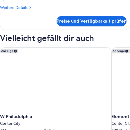
Weitere
Weitere Details
Details
für
Preise und Verfügbarkeit prüfen
Presidential-
Suite
Vielleicht gefällt dir auch
W Philadelphia
Element 
Anzeige
Anzeige
W Philadelphia
Element
Center City
Center Cit