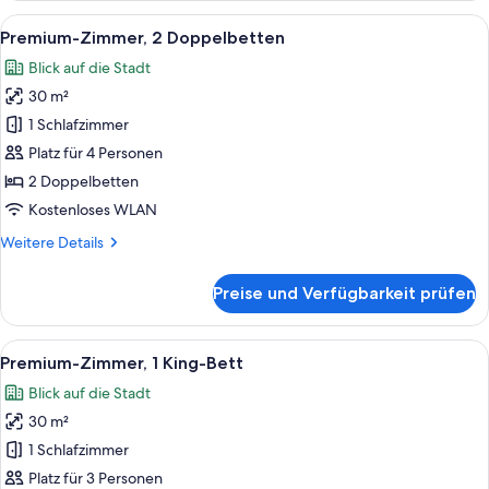
1 King-
Alle
Ein Hotelzimmer mit zwei Betten, eine
5
Bett
Premium-Zimmer, 2 Doppelbetten
Fotos
Blick auf die Stadt
für
30 m²
Premium-
Zimmer,
1 Schlafzimmer
2 Doppelbetten
Platz für 4 Personen
anzeigen
2 Doppelbetten
Kostenloses WLAN
Weitere
Weitere Details
Details
für
Preise und Verfügbarkeit prüfen
Premium-
Zimmer,
2 Doppelbetten
Alle
Ein modernes Hotelzimmer mit einem g
9
Premium-Zimmer, 1 King-Bett
Fotos
Blick auf die Stadt
für
30 m²
Premium-
Zimmer,
1 Schlafzimmer
1 King-
Platz für 3 Personen