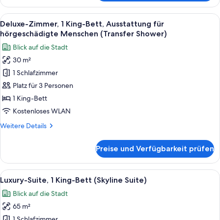
Suite,
1 King-
Alle
Ein Hotelzimmer mit einem großen Bet
6
Bett
Deluxe-Zimmer, 1 King-Bett, Ausstattung für
Fotos
(Governors
hörgeschädigte Menschen (Transfer Shower)
Suite)
für
Blick auf die Stadt
Deluxe-
30 m²
Zimmer,
1 Schlafzimmer
1 King-
Bett,
Platz für 3 Personen
Ausstattung
1 King-Bett
für
Kostenloses WLAN
hörgeschädigte
Weitere
Weitere Details
Menschen
Details
(Transfer
für
Preise und Verfügbarkeit prüfen
Deluxe-
Shower)
Zimmer,
anzeigen
1 King-
Alle
Ein ordentlich bezogenes Bett mit we
8
Bett,
Luxury-Suite, 1 King-Bett (Skyline Suite)
Fotos
Ausstattung
Blick auf die Stadt
für
für
hörgeschädigte
65 m²
Luxury-
Menschen
Suite,
1 Schlafzimmer