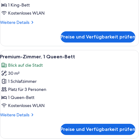
Bett
1 King-Bett
anzeigen
Kostenloses WLAN
Weitere
Weitere Details
Details
für
Preise und Verfügbarkeit prüfen
Premium-
Zimmer,
1 King-
Alle
Ein modernes Hotelzimmer mit einem g
7
Bett
Premium-Zimmer, 1 Queen-Bett
Fotos
Blick auf die Stadt
für
30 m²
Premium-
Zimmer,
1 Schlafzimmer
1
Platz für 3 Personen
Queen-
1 Queen-Bett
Bett
Kostenloses WLAN
anzeigen
Weitere
Weitere Details
Details
für
Preise und Verfügbarkeit prüfen
Premium-
Zimmer,