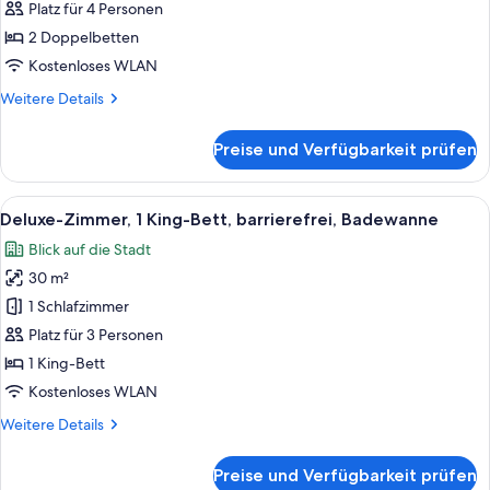
barrierefrei
Platz für 4 Personen
(Roll
2 Doppelbetten
In
Kostenloses WLAN
Shower)
Weitere
Weitere Details
anzeigen
Details
für
Preise und Verfügbarkeit prüfen
Deluxe-
Zimmer,
2 Doppelbetten,
Alle
Ein Hotelzimmer mit einem großen Bet
6
barrierefrei
Deluxe-Zimmer, 1 King-Bett, barrierefrei, Badewanne
Fotos
(Roll
Blick auf die Stadt
In
für
Shower)
30 m²
Deluxe-
Zimmer,
1 Schlafzimmer
1 King-
Platz für 3 Personen
Bett,
1 King-Bett
barrierefrei,
Kostenloses WLAN
Badewanne
Weitere
Weitere Details
anzeigen
Details
für
Preise und Verfügbarkeit prüfen
Deluxe-