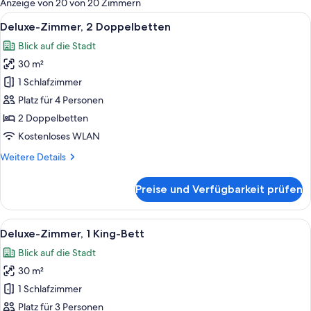
Anzeige von 20 von 20 Zimmern
Zimmer
Alle
Ein Hotelzimmer mit zwei Betten, eine
6
Deluxe-Zimmer, 2 Doppelbetten
Fotos
Blick auf die Stadt
für
30 m²
Deluxe-
Zimmer,
1 Schlafzimmer
2 Doppelbetten
Platz für 4 Personen
anzeigen
2 Doppelbetten
Kostenloses WLAN
Weitere
Weitere Details
Details
für
Preise und Verfügbarkeit prüfen
Deluxe-
Zimmer,
2 Doppelbetten
Alle
Ein Hotelzimmer mit einem großen Bet
6
Deluxe-Zimmer, 1 King-Bett
Fotos
Blick auf die Stadt
für
30 m²
Deluxe-
Zimmer,
1 Schlafzimmer
1 King-
Platz für 3 Personen