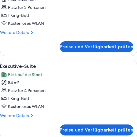
(Transfer
1 King-
Shower)
Platz für 3 Personen
Bett
1 King-Bett
(Skyline
Kostenloses WLAN
Suite)
Weitere
Weitere Details
anzeigen
Details
für
Preise und Verfügbarkeit prüfen
Luxury-
Suite,
1 King-
Alle
Ein Hotelzimmer mit einem großen Bet
4
Bett
Executive-Suite
Fotos
(Skyline
Blick auf die Stadt
Suite)
für
84 m²
Executive-
Suite
Platz für 4 Personen
anzeigen
1 King-Bett
Kostenloses WLAN
Weitere
Weitere Details
Details
für
Preise und Verfügbarkeit prüfen
Executive-