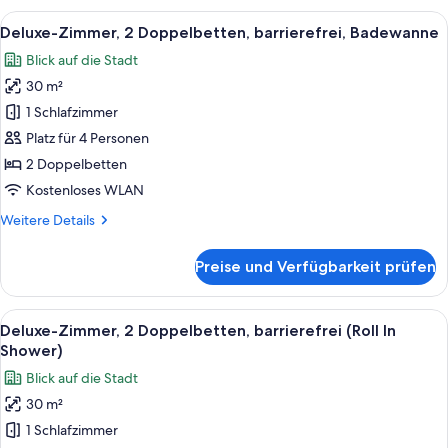
1
Alle
Ein Hotelzimmer mit zwei Betten, eine
4
Queen-
Deluxe-Zimmer, 2 Doppelbetten, barrierefrei, Badewanne
Fotos
Bett
Blick auf die Stadt
für
30 m²
Deluxe-
Zimmer,
1 Schlafzimmer
2 Doppelbetten,
Platz für 4 Personen
barrierefrei,
2 Doppelbetten
Badewanne
Kostenloses WLAN
anzeigen
Weitere
Weitere Details
Details
für
Preise und Verfügbarkeit prüfen
Deluxe-
Zimmer,
2 Doppelbetten,
Alle
Hochwertige Bettwaren, Pillowtop-Bet
4
barrierefrei,
Deluxe-Zimmer, 2 Doppelbetten, barrierefrei (Roll In
Fotos
Badewanne
Shower)
für
Blick auf die Stadt
Deluxe-
30 m²
Zimmer,
1 Schlafzimmer
2 Doppelbetten,