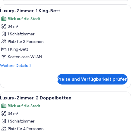
1
Alle
Ein modernes Hotelzimmer mit einem g
7
Queen-
Luxury-Zimmer, 1 King-Bett
Fotos
Bett
Blick auf die Stadt
für
34 m²
Luxury-
Zimmer,
1 Schlafzimmer
1 King-
Platz für 3 Personen
Bett
1 King-Bett
anzeigen
Kostenloses WLAN
Weitere
Weitere Details
Details
für
Preise und Verfügbarkeit prüfen
Luxury-
Zimmer,
1 King-
Alle
Ein Hotelzimmer mit einem großen Bett
6
Bett
Luxury-Zimmer, 2 Doppelbetten
Fotos
Blick auf die Stadt
für
34 m²
Luxury-
Zimmer,
1 Schlafzimmer
2 Doppelbetten
Platz für 4 Personen