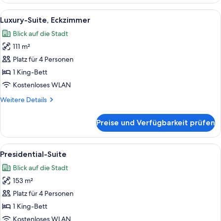
Suite
Alle
Ein Hotelzimmer mit einem großen Bet
5
Luxury-Suite, Eckzimmer
Fotos
Blick auf die Stadt
für
111 m²
Luxury-
Suite,
Platz für 4 Personen
Eckzimmer
1 King-Bett
anzeigen
Kostenloses WLAN
Weitere
Weitere Details
Details
für
Preise und Verfügbarkeit prüfen
Luxury-
Suite,
Eckzimmer
Alle
Ein modernes Wohnzimmer mit einer C
9
Presidential-Suite
Fotos
Blick auf die Stadt
für
153 m²
Presidential-
Suite
Platz für 4 Personen
anzeigen
1 King-Bett
Kostenloses WLAN