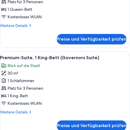
barrierefrei
Platz für 3 Personen
anzeigen
1 Queen-Bett
Kostenloses WLAN
Weitere
Weitere Details
Details
für
Preise und Verfügbarkeit prüfen
Premium-
Zimmer,
barrierefrei
Alle
Ein modernes Hotelzimmer mit einem gr
6
Premium-Suite, 1 King-Bett (Governors Suite)
Fotos
Blick auf die Stadt
für
30 m²
Premium-
Suite,
1 Schlafzimmer
1 King-
Platz für 3 Personen
Bett
1 King-Bett
(Governors
Kostenloses WLAN
Suite)
Weitere
Weitere Details
anzeigen
Details
für
Preise und Verfügbarkeit prüfen
Premium-