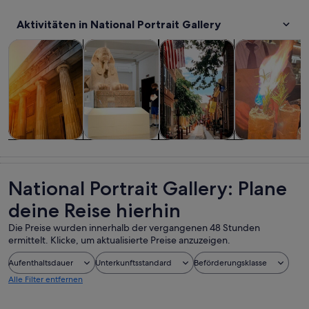
Aktivitäten in National Portrait Gallery
Wird in einem neuen Tab geöffne
Wird in einem neuen Tab
W
Touren und Tagesausflüge
Geschichte & Kultur
Private & individuelle Touren
Essen, Trinken
Touren und
Geschichte &
Private &
Essen, Trinken
Tagesausflüge
Kultur
individuelle
& Nachtleben
Touren
National Portrait Gallery: Plane
deine Reise hierhin
Die Preise wurden innerhalb der vergangenen 48 Stunden
ermittelt. Klicke, um aktualisierte Preise anzuzeigen.
Aufenthaltsdauer
Unterkunftsstandard
Beförderungsklasse
Alle Filter entfernen