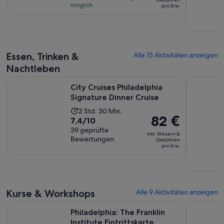
8
möglich
pro Erw.
war
Stunden
3 €
und
und
30
der
Minuten
aktuelle
Essen, Trinken &
Alle 15 Aktivitäten anzeigen
Preis
Nachtleben
beträgt
Wird in ei
City Cruises Philadelphia Signature Dinner Cruise
Essen gehe
1 €
City Cruises Philadelphia
pro
Signature Dinner Cruise
Erw.
Die
2 Std. 30 Min.
Der
82 €
7.4
7,4/10
Aktivität
Preis
von
39 geprüfte
dauert
inkl. Steuern &
beträgt
Bewertungen
10,
Gebühren
2
pro Erw.
82 €
basierend
Stunden
pro
auf
und
Erw.
39
30
Bewertungen.
Minuten
Kurse & Workshops
Alle 9 Aktivitäten anzeigen
Wird in ein
Philadelphia: The Franklin Institute Eintrittskarte
Klassische
Philadelphia: The Franklin
Institute Eintrittskarte