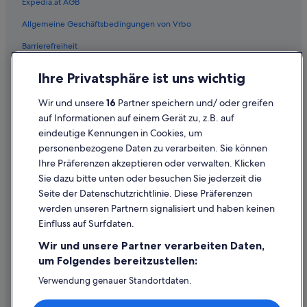
Expedia.at AGB
Hotels nahe Rittenhouse Square
Allgemeine Geschäftsbedingungen von Vrbo
Upper Darby Hotels
Barrierefreiheit
West-Philadelphia: Hotels
Einreisebestimmungen
Ihre Privatsphäre ist uns wichtig
Datenschutzerklärung
Wir und unsere
16
Partner speichern und/ oder greifen
Cookie-Erklärung
auf Informationen auf einem Gerät zu, z.B. auf
eindeutige Kennungen in Cookies, um
Rechtliche Hinweise/Kontakt
personenbezogene Daten zu verarbeiten. Sie können
Inhaltsrichtlinien und Melden von Inhalten
Ihre Präferenzen akzeptieren oder verwalten. Klicken
Sie dazu bitte unten oder besuchen Sie jederzeit die
Hilfe
Seite der Datenschutzrichtlinie. Diese Präferenzen
werden unseren Partnern signalisiert und haben keinen
Hilfe
Einfluss auf Surfdaten.
Buchung ändern oder stornieren
Wir und unsere Partner verarbeiten Daten,
Rückerstattungsprozess und Zeitrahmen
um Folgendes bereitzustellen:
Buchen Sie einen Flug mit einer Gutschrift bei der Fluggesellschaft
Verwendung genauer Standortdaten.
Endgeräteeigenschaften zur Identifikation aktiv abfragen.
Internationale Reisedokumente
Speichern von oder Zugriff auf Informationen auf einem