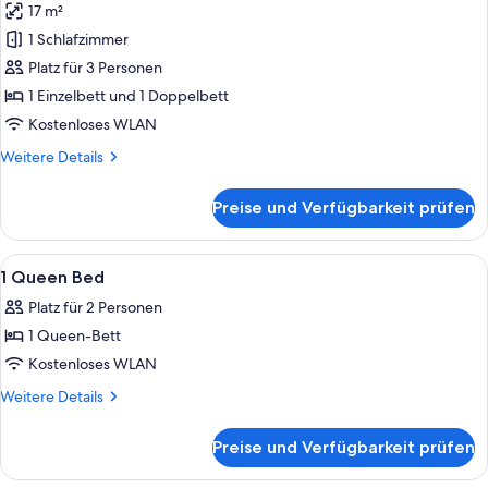
17 m²
Shower)
für
1 Schlafzimmer
Zimmer
(1
Platz für 3 Personen
Twin
1 Einzelbett und 1 Doppelbett
and
Kostenloses WLAN
1
Weitere
Weitere Details
Double
Details
Bunkbed)
für
Preise und Verfügbarkeit prüfen
Zimmer
anzeigen
(1
Twin
Alle
Ein modernes Hotelzimmer mit Bett, Fe
13
and
1 Queen Bed
Fotos
1
Platz für 2 Personen
Double
für
Bunkbed)
1 Queen-Bett
1
Queen
Kostenloses WLAN
Bed
Weitere
Weitere Details
anzeigen
Details
für
Preise und Verfügbarkeit prüfen
1
Queen