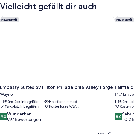
Bed
Vielleicht gefällt dir auch
Embassy Suites by Hilton Philadelphia Valley Forge
Fairfield
Anzeige
Anzeige
Embassy Suites by Hilton Philadelphia Valley Forge
Fairfiel
Wayne
14,7 km v
Frühstück inbegriffen
Haustiere erlaubt
Frühstüc
Parkplatz inbegriffen
Kostenloses WLAN
Kostenl
9.0
8.0
Wunderbar
Sehr 
9,0
8,0
von
von
997 Bewertungen
1.012
10,
10,
Wunderbar,
Sehr
Der