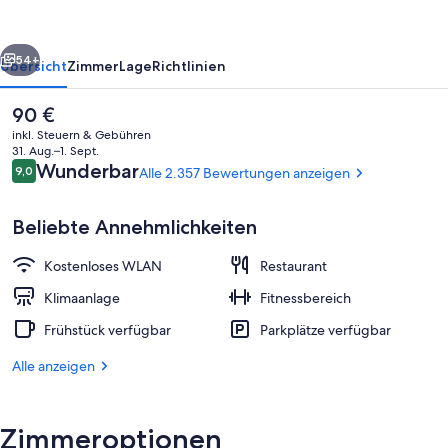
Rittenhouse
Square
rück
Weiter
54+
Übersicht
Zimmer
Lage
Richtlinien
Der
90 €
aktuelle
inkl. Steuern & Gebühren
Preis
31. Aug.–1. Sept.
beträgt
Bewertungen
Wunderbar
9,0
Alle 2.357 Bewertungen anzeigen
9,0 von 10.
90 €.
Beliebte Annehmlichkeiten
Kostenloses WLAN
Restaurant
3 Restaurants; Frühstück, Mittagesse
Klimaanlage
Fitnessbereich
Frühstück verfügbar
Parkplätze verfügbar
Alle anzeigen
Zimmeroptionen