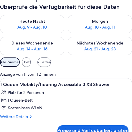
Überprüfe die Verfügbarkeit für diese Daten
Überprüfe die Verfügbarkeit für heute Nacht, Aug. 9 - Aug. 10
Überprüfe die Verfügbarkeit fü
Heute Nacht
Morgen
Aug. 9 - Aug. 10
Aug. 10 - Aug. 11
Überprüfe die Verfügbarkeit für dieses Wochenende, Aug. 14 -
Überprüfe die Verfügbarkeit f
Dieses Wochenende
Nächstes Wochenende
Aug. 14 - Aug. 16
Aug. 21 - Aug. 23
Verfügbare
Alle Zimmer
1 Bett
2 Betten
Filter
für
Anzeige von 11 von 11 Zimmern
Zimmer
Alle
Ein modernes Schlafzimmer mit Bett, F
10
1 Queen Mobility/hearing Accessible 3 X3 Shower
Fotos
Platz für 2 Personen
für
1 Queen-Bett
1
Queen
Kostenloses WLAN
Mobility/hearing
Weitere
Weitere Details
Accessible
Details
für
3
Preise und Verfügbarkeit prüfen