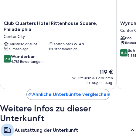
In den Gästebewertungen werden das gastronomische Angebot,
das Preis-Leistungs-Verhältnis und das hilfsbereite Personal äußerst
positiv hervorgehoben.
Club
Wyndh
Club Quarters Hotel Rittenhouse Square,
Wyndha
Quarters
Philadel
Philadelphia
Zimmerausstattung
Center C
Hotel
Historic
Center City
Pool
Alle 252 Zimmer verfügen über Annehmlichkeiten wie Safes in Laptop-
Rittenhouse
District
Restau
Größe und laptopgeeignete Arbeitsplätze sowie Extras wie kostenloses
Square,
Haustiere erlaubt
Kostenloses WLAN
Center
Klimaanlage
Fitnessbereich
WLAN und eine Klimaanlage. In den Gästebewertungen werden die
Philadelphia
City
8.4
Seh
8,4
sauberen, komfortablen Zimmer dieser Unterkunft positiv beschrieben.
Center
von
3.88
9.0
Wunderbar
9,0
City
10,
von
4.781 Bewertungen
Zusätzliche Annehmlichkeiten sind zum Beispiel:
Sehr
10,
Der
119 €
gut,
Wunderbar,
Badezimmer mit Regenduschen und kostenlosen Toilettenartikeln
Preis
3.881
4.781
inkl. Steuern & Gebühren
49-Zoll-Smart-TVs mit Kabelempfang
beträgt
Bewert
10. Aug.–11. Aug.
Bewertungen
119 €
Babybetten (kostenlos), Heizung und tägliche Zimmerreinigung
Ähnliche Unterkünfte vergleichen
Weitere Infos zu dieser
Unterkunft
Ausstattung der Unterkunft