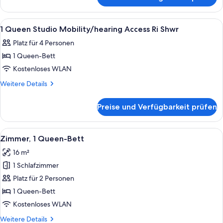
1
X3
Queen
Shower
Mobility/hearing
Alle
Ein Hotelzimmer mit Bett, Schreibtisch,
14
anzeigen
Accessible
1 Queen Studio Mobility/hearing Access Ri Shwr
Fotos
3
Platz für 4 Personen
X3
für
Shower
1 Queen-Bett
1
Queen
Kostenloses WLAN
Studio
Weitere
Weitere Details
Mobility/hearing
Details
für
Access
Preise und Verfügbarkeit prüfen
1
Ri
Queen
Shwr
Studio
Alle
Ein modernes Hotelzimmer mit einem g
5
anzeigen
Mobility/hearing
Zimmer, 1 Queen-Bett
Fotos
Access
16 m²
Ri
für
Shwr
1 Schlafzimmer
Zimmer,
1
Platz für 2 Personen
Queen-
1 Queen-Bett
Bett
Kostenloses WLAN
anzeigen
Weitere
Weitere Details