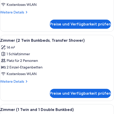
Bunkbeds)
Kostenloses WLAN
anzeigen
Weitere
Weitere Details
Details
für
Preise und Verfügbarkeit prüfen
Zimmer
(2
Twin
Alle
Ein Schlafraum mit Etagenbetten, eine
6
Bunkbeds)
Zimmer (2 Twin Bunkbeds, Transfer Shower)
Fotos
14 m²
für
1 Schlafzimmer
Zimmer
(2
Platz für 2 Personen
Twin
2 Einzel-Etagenbetten
Bunkbeds,
Kostenloses WLAN
Transfer
Weitere
Weitere Details
Shower)
Details
anzeigen
für
Preise und Verfügbarkeit prüfen
Zimmer
(2
Twin
Alle
Ein modernes Hotelzimmer mit Etagenbe
6
Bunkbeds,
Zimmer (1 Twin and 1 Double Bunkbed)
Fotos
Transfer