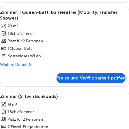
1
Queen-
Alle
Ein Hotelzimmer mit einem Bett, eine
5
Bett
Zimmer, 1 Queen-Bett, barrierefrei (Mobility, Transfer
Fotos
Shower)
für
23 m²
Zimmer,
1 Schlafzimmer
1
Platz für 2 Personen
Queen-
Bett,
1 Queen-Bett
barrierefrei
Kostenloses WLAN
(Mobility,
Weitere
Weitere Details
Transfer
Details
Shower)
für
Preise und Verfügbarkeit prüfen
Zimmer,
anzeigen
1
Queen-
Alle
Ein Schlafraum mit Etagenbetten, eine
6
Bett,
Zimmer (2 Twin Bunkbeds)
Fotos
barrierefrei
14 m²
(Mobility,
für
Transfer
1 Schlafzimmer
Zimmer
Shower)
(2
Platz für 2 Personen
Twin
2 Einzel-Etagenbetten