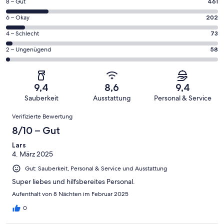
461
8 – Gut
461
insgesamt
von
2357
202
6 – Okay
202
insgesamt
Gästebewertungen
von
2357
73
4 – Schlecht
73
haben
insgesamt
Gästebewertungen
von
eine
2357
58
2 – Ungenügend
58
haben
insgesamt
Bewertung
Gästebewertungen
von
eine
2357
von
haben
insgesamt
Bewertung
Gästebewertungen
10
eine
2357
von
haben
9,4
8,6
9,4
-
Bewertung
Gästebewertungen
8
eine
Sauberkeit
Ausstattung
Personal & Service
Hervorragend
von
haben
-
Bewertung
Bewertungen
6
eine
Gut
Verifizierte Bewertung
von
-
Bewertung
4
8/10 – Gut
Okay
von
-
2
Lars
Schlecht
4. März 2025
-
Ungenügend
Gut: Sauberkeit, Personal & Service und Ausstattung
Super liebes und hilfsbereites Personal.
Aufenthalt von 8 Nächten im Februar 2025
0