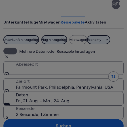
11
Park
Unterkünfte
Flüge
Mietwagen
Reisepakete
Aktivitäten
Unterkunft hinzugefügt
Flug hinzugefügt
Mietwagen
Economy
Historische Uferpromenade mit klassis
Mehrere Daten oder Reiseziele hinzufügen
Abreiseort
Zielort
Fairmount Park, Philadelphia, Pennsylvania, USA
Daten
Fr., 21. Aug. - Mo., 24. Aug.
Reisende
2 Reisende, 1 Zimmer
Suchen