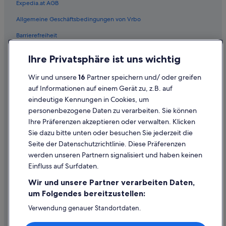
Expedia.at AGB
Villen in Philadelphia
Allgemeine Geschäftsbedingungen von Vrbo
Wohnungen in Philadelphia
Barrierefreiheit
Hotels nahe Philadelphia's Gay Bingo
Einreisebestimmungen
Ihre Privatsphäre ist uns wichtig
Hotels nahe Rittenhouse Square
Datenschutzerklärung
Upper Darby Hotels
Wir und unsere
16
Partner speichern und/ oder greifen
Cookie-Erklärung
auf Informationen auf einem Gerät zu, z.B. auf
West-Philadelphia: Hotels
eindeutige Kennungen in Cookies, um
Rechtliche Hinweise/Kontakt
personenbezogene Daten zu verarbeiten. Sie können
Inhaltsrichtlinien und Melden von Inhalten
Ihre Präferenzen akzeptieren oder verwalten. Klicken
Sie dazu bitte unten oder besuchen Sie jederzeit die
Hilfe
Seite der Datenschutzrichtlinie. Diese Präferenzen
werden unseren Partnern signalisiert und haben keinen
Hilfe
Einfluss auf Surfdaten.
Buchung ändern oder stornieren
Wir und unsere Partner verarbeiten Daten,
Rückerstattungsprozess und Zeitrahmen
um Folgendes bereitzustellen:
Buchen Sie einen Flug mit einer Gutschrift bei der Fluggesellschaft
Verwendung genauer Standortdaten.
Endgeräteeigenschaften zur Identifikation aktiv abfragen.
Internationale Reisedokumente
Speichern von oder Zugriff auf Informationen auf einem