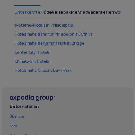
Unterkünfte
Flüge
Reisepakete
Mietwagen
Ferienwohnung
5-Sterne-Hotels in Philadelphia
Hotels nahe Bahnhof Philadelphia 30th St
Hotels nahe Benjamin Franklin Bridge
Center City: Hotels
Chinatown: Hotels
Hotels nahe Citizens Bank Park
Elkins Park Hotels
Fishtown: Hotels
Germantown: Hotels
Havertown Hotels
Unternehmen
Hotels nahe Kimmel Center for the Performing Arts
Über uns
Hotels nahe Liberty Bell Center
Jobs
Hotels nahe Lincoln Financial Field