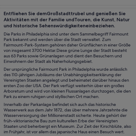
Touren und
Geschichte &
Private &
Shows &
Tagesausflüge
Kultur
individuelle
Konzerte
Entfliehen Sie demGroßstadttrubel und genießen Sie
Touren
Aktivitäten mit der Familie undTouren, die Kunst, Natur
und historische Sehenswürdigkeiteneinbeziehen.
Die Parks in Philadelphia sind unter dem Sammelbegriff Fairmount
Park bekannt und werden über die Stadt verwaltet. Zum
Fairmount-Park-System gehören daher Grünflächen in einer Größe
von insgesamt 3700 Hektar.Diese grüne Lunge der Stadt besteht
aus 63 Parks sowie Grünanlagen und dient den Besuchern und
Einwohnern der Stadt als Naherholungsgebiet.
Der ursprüngliche Fairmount Park in Philadelphia wurde anlässlich
des 110-jährigen Jubiläums der Unabhängigkeitserklärung der
Vereinigten Staaten angelegt und beheimatet darüber hinaus den
ersten Zoo der USA. Der Park verfügt weiterhin über ein großes
Arboretum und wird von kleinen Flussanlagen durchzogen, die den
Park zu einem ruhigen und idyllischen Ort machen.
Innerhalb der Parkanlage befindet sich auch das historische
Wasserwerk aus dem Jahr 1872, das über mehrere Jahrzehnte die
Wasserversorgung der Millionenstadt sicherte. Heute gehört der
früh-viktorianische Bau zum kulturellen Erbe der Vereinigten
Staaten und beherbergt ein Museum. Zur Zeit der Kirschblüte, also
im Frühjahr, ist vor allem das japanische Haus einen Besuch wert.