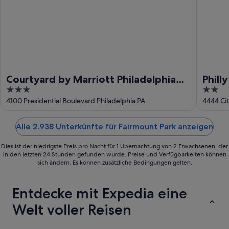
Courtyard by Marriott Philadelphia
Phill
3
2
City Avenue
out
out
4100 Presidential Boulevard Philadelphia PA
4444 Cit
of
of
5
5
Alle 2.938 Unterkünfte für Fairmount Park anzeigen
Dies ist der niedrigste Preis pro Nacht für 1 Übernachtung von 2 Erwachsenen, der
in den letzten 24 Stunden gefunden wurde. Preise und Verfügbarkeiten können
sich ändern. Es können zusätzliche Bedingungen gelten.
Entdecke mit Expedia eine
Welt voller Reisen