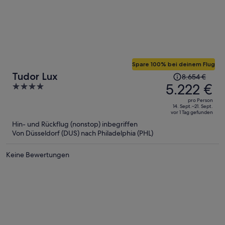
Spare 100% bei deinem Flug
Der
Tudor Lux
8.654 €
Preis
5.222 €
4
betrug
out
pro Person
8.654 €,
of
14. Sept.–21. Sept.
vor 1 Tag gefunden
jetzt
5
Hin- und Rückflug (nonstop) inbegriffen
beträgt
Von Düsseldorf (DUS) nach Philadelphia (PHL)
er
5.222 €
Keine Bewertungen
pro
Person