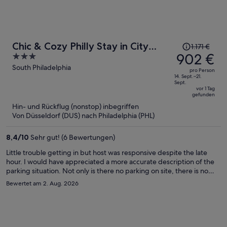
Der
Chic & Cozy Philly Stay in City
1.171 €
Preis
902 €
3
Center
betrug
out
South Philadelphia
pro Person
1.171 €,
of
14. Sept.–21.
Sept.
jetzt
5
vor 1 Tag
gefunden
beträgt
Hin- und Rückflug (nonstop) inbegriffen
er
Von Düsseldorf (DUS) nach Philadelphia (PHL)
902 €
pro
8,4
/
10
Sehr gut! (6 Bewertungen)
Person
Little trouble getting in but host was responsive despite the late
hour. I would have appreciated a more accurate description of the
parking situation. Not only is there no parking on site, there is no
parking anywhere close. The place is nice and roomy.
Bewertet am 2. Aug. 2026