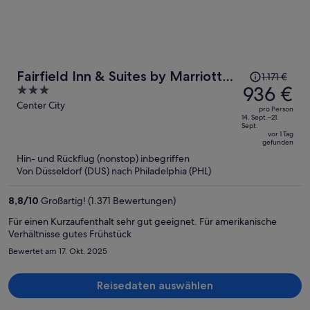
Der
Fairfield Inn & Suites by Marriott
1.171 €
Preis
936 €
3
Philadelphia Downtown/Center
betrug
out
Center City
City
pro Person
1.171 €,
of
14. Sept.–21.
Sept.
jetzt
5
vor 1 Tag
gefunden
beträgt
Hin- und Rückflug (nonstop) inbegriffen
er
Von Düsseldorf (DUS) nach Philadelphia (PHL)
936 €
pro
8,8
/
10
Großartig! (1.371 Bewertungen)
Person
Für einen Kurzaufenthalt sehr gut geeignet. Für amerikanische
Verhältnisse gutes Frühstück
Bewertet am 17. Okt. 2025
Reisedaten auswählen