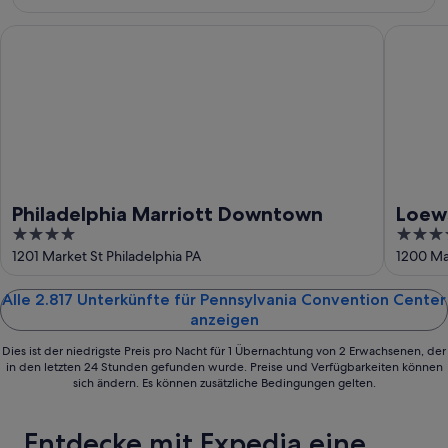
16.
Aug.
Philadelphia Marriott Downtown
Loews Ph
Philadelphia Marriott Downtown
Loews
4
4
out
out
1201 Market St Philadelphia PA
1200 Mar
of
of
5
5
Alle 2.817 Unterkünfte für Pennsylvania Convention Center
anzeigen
Dies ist der niedrigste Preis pro Nacht für 1 Übernachtung von 2 Erwachsenen, der
in den letzten 24 Stunden gefunden wurde. Preise und Verfügbarkeiten können
sich ändern. Es können zusätzliche Bedingungen gelten.
Entdecke mit Expedia eine