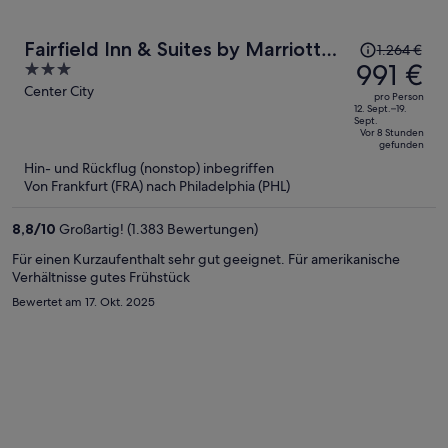
Der
Fairfield Inn & Suites by Marriott
1.264 €
Preis
991 €
3
Philadelphia Downtown/Center City
betrug
out
Center City
pro Person
1.264 €,
of
12. Sept.–19.
Sept.
jetzt
5
Vor 8 Stunden
gefunden
beträgt
Hin- und Rückflug (nonstop) inbegriffen
er
Von Frankfurt (FRA) nach Philadelphia (PHL)
991 €
pro
8,8
/
10
Großartig! (1.383 Bewertungen)
Person
Für einen Kurzaufenthalt sehr gut geeignet. Für amerikanische
Verhältnisse gutes Frühstück
Bewertet am 17. Okt. 2025