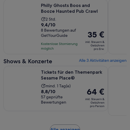
Wird in e
Philly Ghosts Boos and Booze Haunted Pub Crawl
Philadelph
Philly Ghosts Boos and
Booze Haunted Pub Crawl
Die
2 Std.
9.4
9,4/10
Aktivität
von
8 Bewertungen auf
dauert
Der
35 €
GetYourGuide
10,
2
Preis
basierend
inkl. Steuern &
Stunden
Kostenlose Stornierung
beträgt
Gebühren
auf
möglich
pro Erw.
35 €
8
pro
Shows & Konzerte
Alle 3 Aktivitäten anzeigen
Bewertungen.
Erw.
Wird in einem n
Tickets für den Themenpark Sesame Place®
Philadelphi
Tickets für den Themenpark
Sesame Place®
Die
mind. 1 Tag(e)
Der
64 €
8.8
8,8/10
Aktivität
Preis
von
57 geprüfte
dauert
inkl. Steuern &
beträgt
Bewertungen
10,
Gebühren
1 Tag
pro Person
64 €
basierend
pro
auf
Person
57
Bewertungen.
Wird
Alle anzeigen