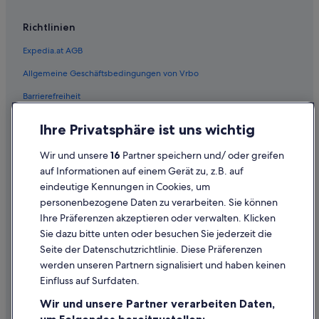
Villen in Philadelphia
Wohnungen in Philadelphia
Richtlinien
Hotels nahe Philadelphia's Gay Bingo
Expedia.at AGB
Hotels nahe Rittenhouse Square
Allgemeine Geschäftsbedingungen von Vrbo
Upper Darby Hotels
Barrierefreiheit
West-Philadelphia: Hotels
Einreisebestimmungen
Ihre Privatsphäre ist uns wichtig
Datenschutzerklärung
Wir und unsere
16
Partner speichern und/ oder greifen
Cookie-Erklärung
auf Informationen auf einem Gerät zu, z.B. auf
eindeutige Kennungen in Cookies, um
Rechtliche Hinweise/Kontakt
personenbezogene Daten zu verarbeiten. Sie können
Inhaltsrichtlinien und Melden von Inhalten
Ihre Präferenzen akzeptieren oder verwalten. Klicken
Sie dazu bitte unten oder besuchen Sie jederzeit die
Hilfe
Seite der Datenschutzrichtlinie. Diese Präferenzen
werden unseren Partnern signalisiert und haben keinen
Hilfe
Einfluss auf Surfdaten.
Buchung ändern oder stornieren
Wir und unsere Partner verarbeiten Daten,
Rückerstattungsprozess und Zeitrahmen