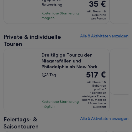
dauert
Der
35 €
Bewertung
10,
2
Preis
basierend
inkl. Steuern &
Stunden
Kostenlose Stornierung
beträgt
Gebühren
auf
möglich
pro Person
35 €
einer
pro
Bewertung.
Person
Private & individuelle
Alle 8 Aktivitäten anzeigen
Touren
Dreitägige Tour zu den Niagarafällen und Philadelphia ab N
Philadelph
Dreitägige Tour zu den
Niagarafällen und
Philadelphia ab New York
Der
517 €
Die
3 Tag
Preis
Aktivität
inkl. Steuern &
beträgt
Gebühren
dauert
pro Erw.*
517 €
3 Tage
* Sichere dir
niedrigere Preise,
pro
indem du mehr als
Kostenlose Stornierung
Erw.*
2 Erwachsene
möglich
auswählst
Feiertags- &
Alle 5 Aktivitäten anzeigen
Saisontouren