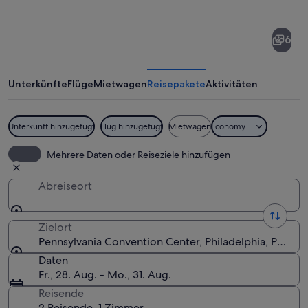
von
Pennsylvania
6
Convention
Center
Unterkünfte
Flüge
Mietwagen
Reisepakete
Aktivitäten
Unterkunft hinzugefügt
Flug hinzugefügt
Mietwagen
Economy
Ein modernes Glasgebäude mit reflek
Mehrere Daten oder Reiseziele hinzufügen
Abreiseort
Zielort
Pennsylvania Convention Center, Philadelphia, Pennsy
Daten
Fr., 28. Aug. - Mo., 31. Aug.
Reisende
2 Reisende, 1 Zimmer