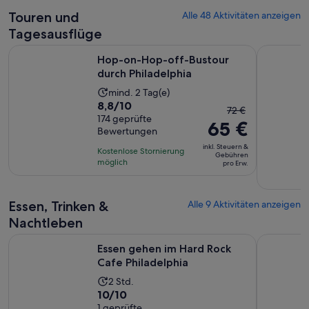
Touren und
Alle 48 Aktivitäten anzeigen
Tagesausflüge
Wird in einem 
Hop-on-Hop-off-Bustour durch Philadelphia
Go City: P
Hop-on-Hop-off-Bustour
durch Philadelphia
Die
mind. 2 Tag(e)
8.8
8,8/10
Aktivität
Der
72 €
von
174 geprüfte
dauert
65 €
vorherige
Bewertungen
10,
2 Tage
Preis
basierend
inkl. Steuern &
Kostenlose Stornierung
war
Gebühren
auf
möglich
pro Erw.
72 €
174
und
Bewertungen.
der
Essen, Trinken &
Alle 9 Aktivitäten anzeigen
aktuelle
Nachtleben
Preis
Wird in einem 
Essen gehen im Hard Rock Cafe Philadelphia
beträgt
Philly Gh
Essen gehen im Hard Rock
65 €
Cafe Philadelphia
pro
Die
2 Std.
Erw.
10.0
10/10
Aktivität
von
1 geprüfte