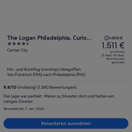
Der
The Logan Philadelphia, Curio
1.893 €
Preis
1.511 €
4.5
Collection by Hilton
betrug
out
Center City
pro Person
1.893 €,
of
12. Sept.–19. Sept.
Vor 8 Stunden
jetzt
5
gefunden
beträgt
Hin- und Rückflug (nonstop) inbegriffen
er
Von Frankfurt (FRA) nach Philadelphia (PHL)
1.511 €
pro
8,8
/
10
Großartig! (1.580 Bewertungen)
Person
Die Lage war perfekt. Waren zu Silvester dort und hatten ein
ruhiges Zimmer.
Bewertet am 7. Jan. 2026
Reisedaten auswählen