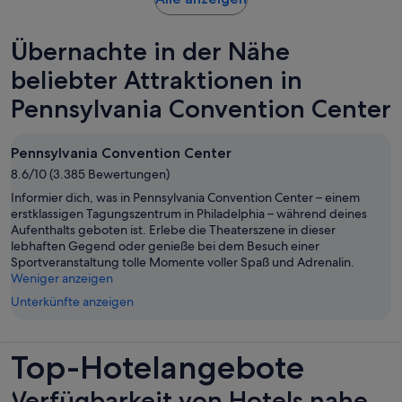
in
einem
Übernachte in der Nähe
neuen
Tab
beliebter Attraktionen in
geöffnet
Pennsylvania Convention Center
Pennsylvania Convention Center
8.6/10 (3.385 Bewertungen)
Informier dich, was in Pennsylvania Convention Center – einem
erstklassigen Tagungszentrum in Philadelphia – während deines
Aufenthalts geboten ist. Erlebe die Theaterszene in dieser
lebhaften Gegend oder genieße bei dem Besuch einer
Sportveranstaltung tolle Momente voller Spaß und Adrenalin.
Weniger anzeigen
Unterkünfte anzeigen
Top-Hotelangebote
Verfügbarkeit von Hotels nahe