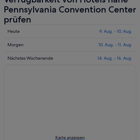
Pennsylvania Convention Center
prüfen
Prüfe
Heute
9. Aug. - 10. Aug.
die
Preise
Prüfe
Morgen
10. Aug. - 11. Aug.
nahe
die
Pennsylvania
Preise
Prüfe
Nächstes Wochenende
14. Aug. - 16. Aug.
Convention
nahe
die
Center
Pennsylvania
Preise
für
Convention
nahe
heute
Center
Pennsylvania
Nacht,
für
Convention
9.
morgen
Center
Aug.
Nacht,
für
-
10.
nächstes
10.
Aug.
Wochenende,
Aug.
-
14.
11.
Aug.
Aug.
-
Karte anzeigen