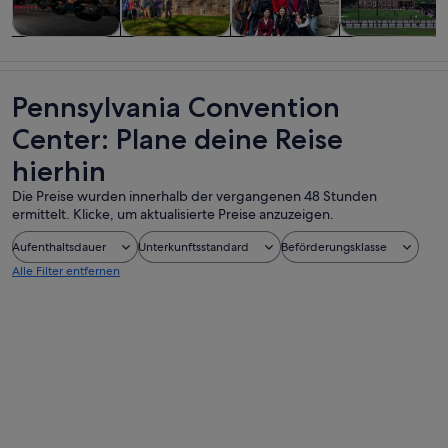
Touren und
Geschichte &
Essen, Trinken
Private &
Tagesausflüge
Kultur
& Nachtleben
individuelle
Touren
Pennsylvania Convention
Center: Plane deine Reise
hierhin
Die Preise wurden innerhalb der vergangenen 48 Stunden
ermittelt. Klicke, um aktualisierte Preise anzuzeigen.
Aufenthaltsdauer
Unterkunftsstandard
Beförderungsklasse
Alle Filter entfernen