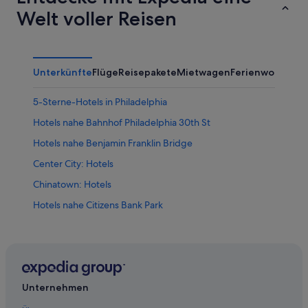
Welt voller Reisen
Unterkünfte
Flüge
Reisepakete
Mietwagen
Ferienwohnung
5-Sterne-Hotels in Philadelphia
Hotels nahe Bahnhof Philadelphia 30th St
Hotels nahe Benjamin Franklin Bridge
Center City: Hotels
Chinatown: Hotels
Hotels nahe Citizens Bank Park
Fishtown: Hotels
Germantown: Hotels
Hotels nahe Kimmel Center for the Performing Arts
Hotels nahe Liberty Bell Center
Unternehmen
Hotels nahe Lincoln Financial Field