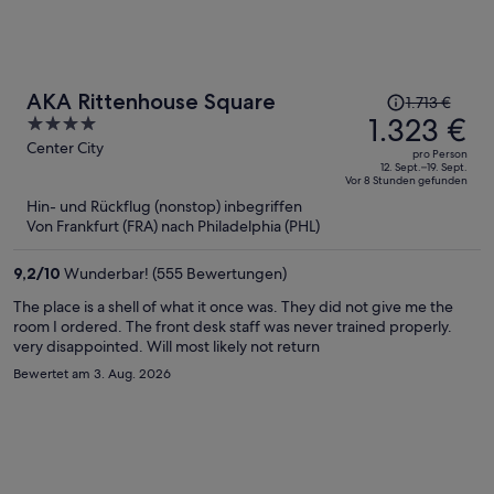
Der
AKA Rittenhouse Square
1.713 €
Preis
1.323 €
4
betrug
out
Center City
pro Person
1.713 €,
of
12. Sept.–19. Sept.
Vor 8 Stunden gefunden
jetzt
5
Hin- und Rückflug (nonstop) inbegriffen
beträgt
Von Frankfurt (FRA) nach Philadelphia (PHL)
er
1.323 €
9,2
/
10
Wunderbar! (555 Bewertungen)
pro
Person
The place is a shell of what it once was. They did not give me the
room I ordered. The front desk staff was never trained properly.
very disappointed. Will most likely not return
Bewertet am 3. Aug. 2026