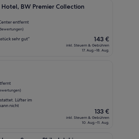
W Premier Collection
 Hotel, BW Premier Collection
 Center entfernt
 Bewertungen)
Der
143 €
stück sehr gut“
Preis
inkl. Steuern & Gebühren
beträgt
17. Aug.–18. Aug.
143 €
tfernt
Bewertungen)
stattet. Lüfter im
kann nicht
Der
133 €
Preis
inkl. Steuern & Gebühren
beträgt
10. Aug.–11. Aug.
133 €