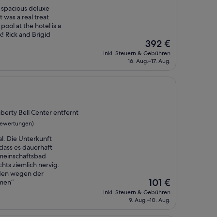
y spacious deluxe
 was a real treat
ool at the hotel is a
k! Rick and Brigid
Der
392 €
Preis
inkl. Steuern & Gebühren
beträgt
16. Aug.–17. Aug.
392 €
berty Bell Center entfernt
Bewertungen)
l. Die Unterkunft
dass es dauerhaft
meinschaftsbad
ts ziemlich nervig.
rden wegen der
Der
101 €
mmen“
Preis
inkl. Steuern & Gebühren
beträgt
9. Aug.–10. Aug.
101 €