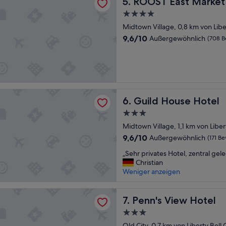
ROOST East Market
g
5. ROOST East Market
l
a
4.0-
s
r
Sterne-
P
Midtown Village, 0,8 km von Libe
t
Unterkunft
a
i
9.6
9,6/10
Außergewöhnlich
(708 
a
g
von
r
,
10,
v
w
Außergewöhnlich,
e
i
(708
r
e
Bewertungen)
r
m
ouse Hotel
Guild House Hotel
e
6. Guild House Hotel
a
i
n
3.0-
s
e
Sterne-
Midtown Village, 1,1 km von Liber
t
s
Unterkunft
,
v
9.6
9,6/10
Außergewöhnlich
(171 B
u
o
von
„
„Sehr privates Hotel, zentral gel
n
n
10,
S
Christian
d
e
Außergewöhnlich,
e
Weniger anzeigen
w
i
(171
h
a
n
Bewertungen)
r
r
e
View Hotel
p
Penn's View Hotel
7. Penn's View Hotel
e
m
r
n
H
3.0-
i
v
o
Sterne-
v
Old City, 0,7 km von Liberty Bell