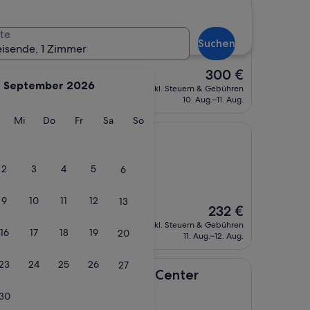
el
te
iberty Bell Center entfernt
Suchen
eisende, 1 Zimmer
Bewertungen)
Der
300 €
September 2026
Preis
inkl. Steuern & Gebühren
beträgt
10. Aug.–11. Aug.
300 €
g
ienstag
Mittwoch
Donnerstag
Freitag
Samstag
Sonntag
Mi
Do
Fr
Sa
So
op)
2
3
4
5
6
ernt
wertungen)
9
10
11
12
13
Der
232 €
ea“
Preis
inkl. Steuern & Gebühren
16
17
18
19
20
beträgt
11. Aug.–12. Aug.
232 €
23
24
25
26
27
phia at Comcast Center
 Philadelphia at Comcast Center
30
rty Bell Center entfernt