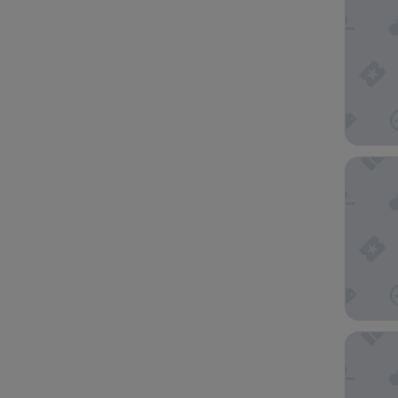
Guild H
Penn's 