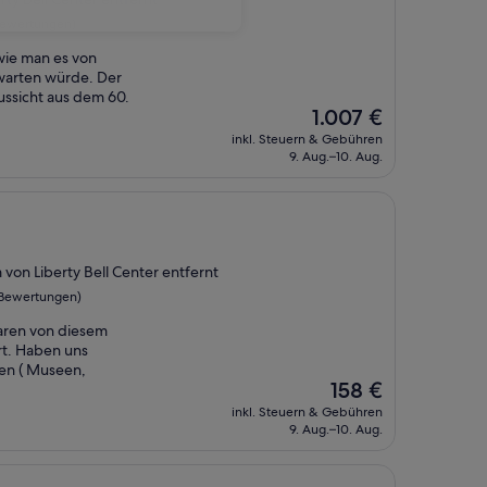
Bewertungen)
 wie man es von
warten würde. Der
ussicht aus dem 60.
Der
1.007 €
Preis
inkl. Steuern & Gebühren
beträgt
9. Aug.–10. Aug.
1.007 €
von Liberty Bell Center entfernt
 Bewertungen)
waren von diesem
t. Haben uns
en ( Museen,
Der
158 €
Preis
inkl. Steuern & Gebühren
beträgt
9. Aug.–10. Aug.
158 €