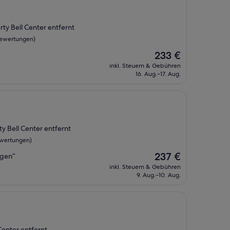
rty Bell Center entfernt
Bewertungen)
Der
233 €
Preis
inkl. Steuern & Gebühren
beträgt
16. Aug.–17. Aug.
233 €
ty Bell Center entfernt
ewertungen)
Der
237 €
egen“
Preis
inkl. Steuern & Gebühren
beträgt
9. Aug.–10. Aug.
237 €
 Center entfernt