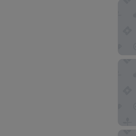
Indepen
The Maj
Hyatt Ce