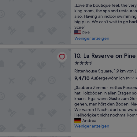
“
von
l
n
„
u
„Love the boutique feel, the ver
10,
b
w
L
e
king room, the spa and restaurant
Außergewöhnlich,
e
ü
o
l
also. Having an indoor swimming p
(1.000
g
r
v
o
big plus. We can’t wait to go bac
Bewertungen)
e
d
e
f
Scire“
i
e
t
t
Rick
s
.
h
-
Weniger anzeigen
t
D
e
l
e
e
b
i
r
ve on Pine
r
o
La Reserve on Pine
k
10. La Reserve on Pine
t
S
u
e
.
e
3.5-
t
l
H
r
Sterne-
i
Rittenhouse Square, 1,9 km von Li
i
a
v
Unterkunft
q
v
9.4
9,4/10
b
Außergewöhnlich
i
(539 
u
i
von
e
c
„
e
„Saubere Zimmer, nettes Persona
n
10,
n
e
S
f
hat Holzböden in allen Etagen so
g
Außergewöhnlich,
u
w
a
e
knarzt. Egal wann Gäste zum Ge
s
(539
n
a
u
e
gehen, man hört den Boden. Nach
p
Bewertungen)
s
r
b
l
Wir waren 1 Nacht dort und wü
a
P
h
e
,
Hellhörigkeit nicht nochmal ko
c
h
e
r
t
Andrea
e
i
r
e
h
Weniger anzeigen
.
l
v
Z
e
C
a
o
i