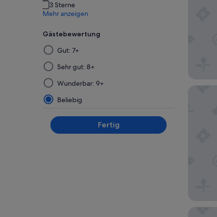
3 Sterne
Mehr anzeigen
Gästebewertung
Die
Gut: 7+
Ergebnisse
werden
Sehr gut: 8+
nach
Wunderbar: 9+
der
Morris 
Auswahl
Beliebig
und
Anwendung
Fertig
eines
Filters
auf
einer
neuen
Seite
aktualisiert.
ROOST E