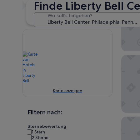
6. Aug. - 7. Aug.
7. Aug. - 8. Aug.
Finde Liberty Bell C
Dieses
Nächstes
Wo soll’s hingehen?
Wochenende
Wochenende
7. Aug. - 9. Aug.
14. Aug. - 16. Aug.
YOWIE (
Karte anzeigen
Filtern nach:
Four Sea
Sternebewertung
1 Stern
2 Sterne