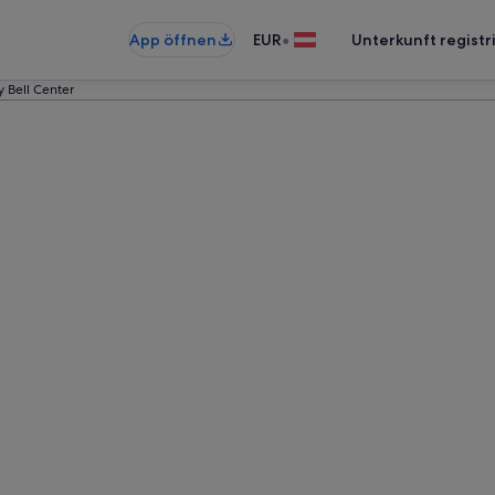
•
App öffnen
EUR
Unterkunft registr
y Bell Center