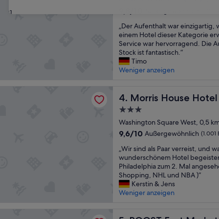
Unterkunft
i
9.8
9,8/10
Außergewöhnlich
(303 
31
q
von
„
u
„Der Aufenthalt war einzigartig,
10,
D
e
einem Hotel dieser Kategorie er
Außergewöhnlich,
e
h
Service war hervorragend. Die A
(303
r
o
Stock ist fantastisch.“
Bewertungen)
A
t
Timo
u
e
Weniger anzeigen
f
l
e
i
House Hotel
n
Morris House Hotel
n
4. Morris House Hotel
t
a
3.0-
h
g
Sterne-
a
Washington Square West, 0,5 km 
r
Unterkunft
l
e
9.6
9,6/10
Außergewöhnlich
(1.001
t
a
von
„
w
„Wir sind als Paar verreist, und 
t
10,
W
a
wunderschönem Hotel begeister
a
Außergewöhnlich,
i
r
Philadelphia zum 2. Mal angeseh
r
(1.001
r
e
Shopping, NHL und NBA )“
e
Bewertungen)
s
i
Kerstin & Jens
a
i
n
Weniger anzeigen
“
n
z
d
i
ast Market
a