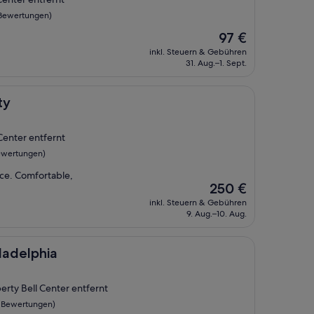
 Bewertungen)
Der
97 €
Preis
inkl. Steuern & Gebühren
beträgt
31. Aug.–1. Sept.
97 €
ty
 Center entfernt
ewertungen)
pace. Comfortable,
Der
250 €
Preis
inkl. Steuern & Gebühren
beträgt
9. Aug.–10. Aug.
250 €
a
ladelphia
erty Bell Center entfernt
 Bewertungen)