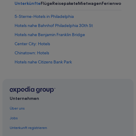
Unterkünfte
Flüge
Reisepakete
Mietwagen
Ferienwohnung
5-Sterne-Hotels in Philadelphia
Hotels nahe Bahnhof Philadelphia 30th St
Hotels nahe Benjamin Franklin Bridge
Center City: Hotels
Chinatown: Hotels
Hotels nahe Citizens Bank Park
Fishtown: Hotels
Germantown: Hotels
Hotels nahe Kimmel Center for the Performing Arts
Hotels nahe Liberty Bell Center
Unternehmen
Hotels nahe Lincoln Financial Field
Über uns
Market East: Hotels
Jobs
North Philadelphia: Hotels
Unterkunft registrieren
Olde Kensington: Hotels