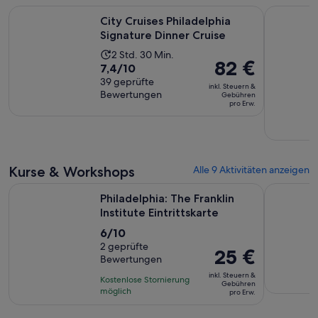
Wird in ei
City Cruises Philadelphia Signature Dinner Cruise
Essen gehe
1 €
City Cruises Philadelphia
pro
Signature Dinner Cruise
Erw.
Die
2 Std. 30 Min.
Der
82 €
7.4
7,4/10
Aktivität
Preis
von
39 geprüfte
dauert
inkl. Steuern &
beträgt
Bewertungen
10,
Gebühren
2
pro Erw.
82 €
basierend
Stunden
pro
auf
und
Erw.
39
30
Bewertungen.
Minuten
Kurse & Workshops
Alle 9 Aktivitäten anzeigen
Wird in ein
Philadelphia: The Franklin Institute Eintrittskarte
Klassische
Philadelphia: The Franklin
Institute Eintrittskarte
6.0
6/10
von
2 geprüfte
Der
25 €
Bewertungen
10,
Preis
basierend
inkl. Steuern &
Kostenlose Stornierung
beträgt
Gebühren
auf
möglich
pro Erw.
25 €
2
pro