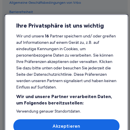
Allgemeine Geschäftsbedingungen von Vrbo
Upper Darby Hotels
Barrierefreiheit
West-Philadelphia: Hotels
Einreisebestimmungen
Ihre Privatsphäre ist uns wichtig
Datenschutzerklärung
Wir und unsere
16
Partner speichern und/ oder greifen
Cookie-Erklärung
auf Informationen auf einem Gerät zu, z.B. auf
eindeutige Kennungen in Cookies, um
Rechtliche Hinweise/Kontakt
personenbezogene Daten zu verarbeiten. Sie können
Inhaltsrichtlinien und Melden von Inhalten
Ihre Präferenzen akzeptieren oder verwalten. Klicken
Sie dazu bitte unten oder besuchen Sie jederzeit die
Hilfe
Seite der Datenschutzrichtlinie. Diese Präferenzen
werden unseren Partnern signalisiert und haben keinen
Hilfe
Einfluss auf Surfdaten.
Buchung ändern oder stornieren
Wir und unsere Partner verarbeiten Daten,
Rückerstattungsprozess und Zeitrahmen
um Folgendes bereitzustellen:
Buchen Sie einen Flug mit einer Gutschrift bei der Fluggesellschaft
Verwendung genauer Standortdaten.
Endgeräteeigenschaften zur Identifikation aktiv abfragen.
Internationale Reisedokumente
Speichern von oder Zugriff auf Informationen auf einem
Akzeptieren
Endgerät. Personalisierte Werbung und Inhalte, Messung