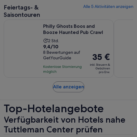
Bewertungen.
Erw.
Feiertags- &
Alle 5 Aktivitäten anzeigen
Saisontouren
Wird in e
Philly Ghosts Boos and Booze Haunted Pub Crawl
Philadelph
Philly Ghosts Boos and
Booze Haunted Pub Crawl
Die
2 Std.
9.4
9,4/10
Aktivität
von
8 Bewertungen auf
dauert
Der
35 €
GetYourGuide
10,
2
Preis
basierend
inkl. Steuern &
Stunden
Kostenlose Stornierung
beträgt
Gebühren
auf
möglich
pro Erw.
35 €
8
pro
Bewertungen.
Wird
Alle anzeigen
Erw.
in
einem
Top-Hotelangebote
neuen
Tab
geöffnet
Verfügbarkeit von Hotels nahe
Tuttleman Center prüfen