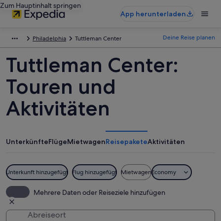
Zum Hauptinhalt springen
App herunterladen
Deine Reise planen
Philadelphia
Tuttleman Center
Tuttleman Center:
Touren und
Aktivitäten
Unterkünfte
Flüge
Mietwagen
Reisepakete
Aktivitäten
Unterkunft hinzugefügt
Flug hinzugefügt
Mietwagen
Economy
Mehrere Daten oder Reiseziele hinzufügen
Abreiseort