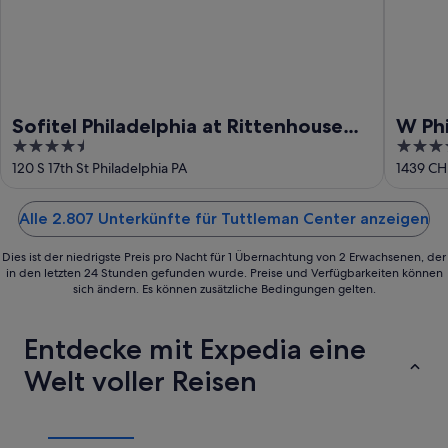
Sofitel Philadelphia at Rittenhouse
W Phi
4.5
5
Square
out
out
120 S 17th St Philadelphia PA
1439 CH
of
of
5
5
Alle 2.807 Unterkünfte für Tuttleman Center anzeigen
Dies ist der niedrigste Preis pro Nacht für 1 Übernachtung von 2 Erwachsenen, der
in den letzten 24 Stunden gefunden wurde. Preise und Verfügbarkeiten können
sich ändern. Es können zusätzliche Bedingungen gelten.
Entdecke mit Expedia eine
Welt voller Reisen