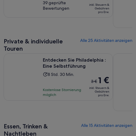
Preis
von
39 geprüfte
dauert
inkl. Steuern &
beträgt
Bewertungen
10,
Gebühren
2
pro Erw.
82 €
basierend
Stunden
pro
auf
und
Erw.
39
30
Bewertungen.
Minuten
Private & individuelle
Alle 25 Aktivitäten anzeigen
Touren
Wird in eine
Entdecken Sie Philadelphia : Eine Selbstführung
Rundgang d
Entdecken Sie Philadelphia :
Eine Selbstführung
Die
8 Std. 30 Min.
Der
1 €
Aktivität
3 €
vorherige
dauert
inkl. Steuern &
Kostenlose Stornierung
Preis
Gebühren
8
möglich
pro Erw.
war
Stunden
3 €
und
und
30
der
Minuten
aktuelle
Essen, Trinken &
Alle 15 Aktivitäten anzeigen
Preis
Nachtleben
beträgt