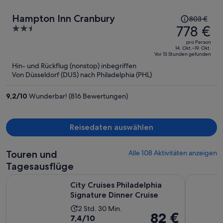
Der
Hampton Inn Cranbury
803 €
Preis
778 €
2.5
betrug
out
pro Person
803 €,
of
14. Okt.–19. Okt.
Vor 13 Stunden gefunden
jetzt
5
Hin- und Rückflug (nonstop) inbegriffen
beträgt
Von Düsseldorf (DUS) nach Philadelphia (PHL)
er
778 €
9,2
/
10
Wunderbar! (816 Bewertungen)
pro
Person
Reisedaten auswählen
Touren und
Alle 108 Aktivitäten anzeigen
Tagesausflüge
Wird in ei
City Cruises Philadelphia Signature Dinner Cruise
Hop-on-Ho
City Cruises Philadelphia
Signature Dinner Cruise
Die
2 Std. 30 Min.
Der
82 €
7.4
7,4/10
Aktivität