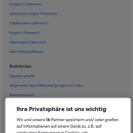
Hotels nahe Philadelphia Museum of Art
Hotels in Österreich
Villen in Philadelphia
Ferienwohnungen Österreich
Wohnungen in Philadelphia
Städtereisen Österreich
Hotels nahe Philadelphia's Gay Bingo
Flüge in Österreich
Hotels nahe Rittenhouse Square
Mietwagen Österreich
Alle Unterkunftsarten
Richtlinien
Expedia.at AGB
Allgemeine Geschäftsbedingungen von Vrbo
Barrierefreiheit
Einreisebestimmungen
Ihre Privatsphäre ist uns wichtig
Datenschutzerklärung
Wir und unsere
16
Partner speichern und/ oder greifen
Cookie-Erklärung
auf Informationen auf einem Gerät zu, z.B. auf
eindeutige Kennungen in Cookies, um