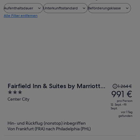
Aufenthaltsdauer
Unterkunftsstandard
Beförderungsklasse
Alle Filter entfernen
Der
Fairfield Inn & Suites by Marriott
1.264 €
Preis
991 €
3
Philadelphia Downtown/Center City
betrug
out
Center City
pro Person
1.264 €,
of
12. Sept.–19.
Sept.
jetzt
5
vor 1 Tag
gefunden
beträgt
Hin- und Rückflug (nonstop) inbegriffen
er
Von Frankfurt (FRA) nach Philadelphia (PHL)
991 €
pro