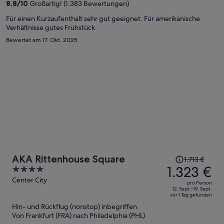
8,8
/
10
Großartig! (1.383 Bewertungen)
Person
Für einen Kurzaufenthalt sehr gut geeignet. Für amerikanische
Verhältnisse gutes Frühstück
Bewertet am 17. Okt. 2025
Der
AKA Rittenhouse Square
1.713 €
Preis
1.323 €
4
betrug
out
Center City
pro Person
1.713 €,
of
12. Sept.–19. Sept.
vor 1 Tag gefunden
jetzt
5
Hin- und Rückflug (nonstop) inbegriffen
beträgt
Von Frankfurt (FRA) nach Philadelphia (PHL)
er