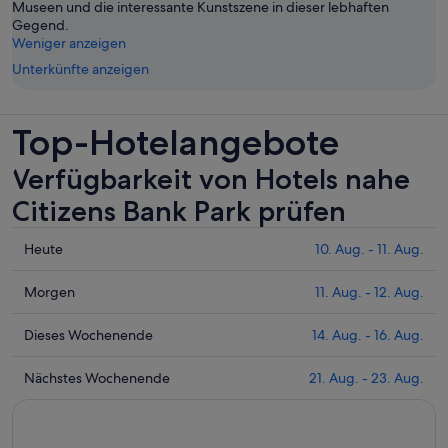
Museen und die interessante Kunstszene in dieser lebhaften
Gegend.
Weniger anzeigen
Unterkünfte anzeigen
Top-Hotelangebote
Verfügbarkeit von Hotels nahe
Citizens Bank Park prüfen
Prüfe
Heute
10. Aug. - 11. Aug.
die
Preise
Prüfe
Morgen
11. Aug. - 12. Aug.
nahe
die
Citizens
Preise
Prüfe
Dieses Wochenende
14. Aug. - 16. Aug.
Bank
nahe
die
Park
Citizens
Preise
Prüfe
Nächstes Wochenende
21. Aug. - 23. Aug.
für
Bank
nahe
die
heute
Park
Citizens
Preise
Nacht,
für
Bank
nahe