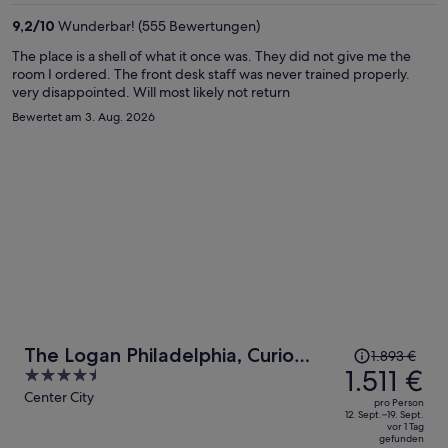
1.323 €
9,2
/
10
Wunderbar! (555 Bewertungen)
pro
Person
The place is a shell of what it once was. They did not give me the
room I ordered. The front desk staff was never trained properly.
very disappointed. Will most likely not return
Bewertet am 3. Aug. 2026
Der
The Logan Philadelphia, Curio
1.893 €
Preis
1.511 €
4.5
Collection by Hilton
betrug
out
Center City
pro Person
1.893 €,
of
12. Sept.–19. Sept.
vor 1 Tag
jetzt
5
gefunden