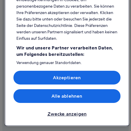
Rechtliche Hinweise/Kontakt
personenbezogene Daten zu verarbeiten. Sie können
Inhaltsrichtlinien und Melden von Inhalten
Ihre Präferenzen akzeptieren oder verwalten. Klicken
Sie dazu bitte unten oder besuchen Sie jederzeit die
Hilfe
Seite der Datenschutzrichtlinie. Diese Präferenzen
werden unseren Partnern signalisiert und haben keinen
Hilfe
Einfluss auf Surfdaten.
Buchung ändern oder stornieren
Wir und unsere Partner verarbeiten Daten,
Rückerstattungsprozess und Zeitrahmen
um Folgendes bereitzustellen:
Buchen Sie einen Flug mit einer Gutschrift bei der Fluggesellschaft
Verwendung genauer Standortdaten.
Endgeräteeigenschaften zur Identifikation aktiv abfragen.
Internationale Reisedokumente
Speichern von oder Zugriff auf Informationen auf einem
Akzeptieren
Endgerät. Personalisierte Werbung und Inhalte, Messung
von Werbeleistung und der Performance von Inhalten,
Zielgruppenforschung sowie Entwicklung und
Verbesserung von Angeboten.
Alle ablehnen
© 2026 Expedia, Inc., ein Unternehmen der Expedia Group. Alle Rechte
Liste der Partner (Lieferanten)
vorbehalten. Expedia und das Expedia-Logo sind Handelsmarken oder
eingetragene Handelsmarken von Expedia, Inc.
Zwecke anzeigen