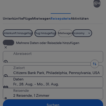
4
Bank
Park
Unterkünfte
Flüge
Mietwagen
Reisepakete
Aktivitäten
Unterkunft hinzugefügt
Flug hinzugefügt
Mietwagen
Economy
Ein Baseballstadion mit einer großen Sc
Mehrere Daten oder Reiseziele hinzufügen
Abreiseort
Zielort
Citizens Bank Park, Philadelphia, Pennsylvania, USA
Daten
Fr., 28. Aug. - Mo., 31. Aug.
Reisende
2 Reisende, 1 Zimmer
Suchen