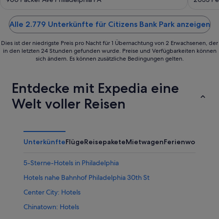
of
of
5
5
Alle 2.779 Unterkünfte für Citizens Bank Park anzeigen
Dies ist der niedrigste Preis pro Nacht für 1 Übernachtung von 2 Erwachsenen, der
in den letzten 24 Stunden gefunden wurde. Preise und Verfügbarkeiten können
sich ändern. Es können zusätzliche Bedingungen gelten.
Entdecke mit Expedia eine
Welt voller Reisen
Unterkünfte
Flüge
Reisepakete
Mietwagen
Ferienwohnung
5-Sterne-Hotels in Philadelphia
Hotels nahe Bahnhof Philadelphia 30th St
Center City: Hotels
Chinatown: Hotels