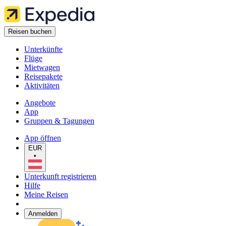
Reisen buchen
Unterkünfte
Flüge
Mietwagen
Reisepakete
Aktivitäten
Angebote
App
Gruppen & Tagungen
App öffnen
EUR
•
Unterkunft registrieren
Hilfe
Meine Reisen
Anmelden