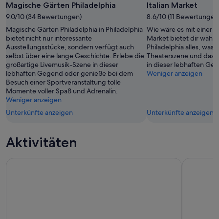
Foto
Magische Gärten Philadelphia
Italian Market
von
9.0/10 (34 Bewertungen)
8.6/10 (11 Bewertungen
Charity
Magische Gärten Philadelphia in Philadelphia
Wie wäre es mit einer S
Brain
bietet nicht nur interessante
Market bietet dir währ
Ausstellungsstücke, sondern verfügt auch
Philadelphia alles, was 
selbst über eine lange Geschichte. Erlebe die
Theaterszene und das 
großartige Livemusik-Szene in dieser
in dieser lebhaften Ge
lebhaften Gegend oder genieße bei dem
Weniger anzeigen
Besuch einer Sportveranstaltung tolle
Momente voller Spaß und Adrenalin.
Weniger anzeigen
Unterkünfte anzeigen
Unterkünfte anzeigen
Aktivitäten
BYOB Historisch urkomische Trolley-Tour durch Philadelphia
Go City: P