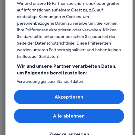
Wir und unsere
16
Partner speichern und/ oder greifen
Cookie-Erklärung
auf Informationen auf einem Gerät zu, z.B. auf
eindeutige Kennungen in Cookies, um
Rechtliche Hinweise/Kontakt
personenbezogene Daten zu verarbeiten. Sie können
Inhaltsrichtlinien und Melden von Inhalten
Ihre Präferenzen akzeptieren oder verwalten. Klicken
Sie dazu bitte unten oder besuchen Sie jederzeit die
Hilfe
Seite der Datenschutzrichtlinie. Diese Präferenzen
werden unseren Partnern signalisiert und haben keinen
Hilfe
Einfluss auf Surfdaten.
Buchung ändern oder stornieren
Wir und unsere Partner verarbeiten Daten,
Rückerstattungsprozess und Zeitrahmen
um Folgendes bereitzustellen:
Buchen Sie einen Flug mit einer Gutschrift bei der Fluggesellschaft
Verwendung genauer Standortdaten.
Endgeräteeigenschaften zur Identifikation aktiv abfragen.
Internationale Reisedokumente
Speichern von oder Zugriff auf Informationen auf einem
Akzeptieren
Endgerät. Personalisierte Werbung und Inhalte, Messung
von Werbeleistung und der Performance von Inhalten,
Zielgruppenforschung sowie Entwicklung und
Verbesserung von Angeboten.
Alle ablehnen
© 2026 Expedia, Inc., ein Unternehmen der Expedia Group. Alle Rechte
Liste der Partner (Lieferanten)
vorbehalten. Expedia und das Expedia-Logo sind Handelsmarken oder
eingetragene Handelsmarken von Expedia, Inc.
Zwecke anzeigen