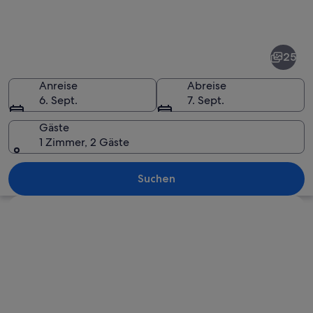
Fotos
von
Bella
25
Vista
Anreise
Abreise
6. Sept.
7. Sept.
Gäste
1 Zimmer, 2 Gäste
Ein Restaurant im Vintage-Stil mit eine
Suchen
Karte erkunden