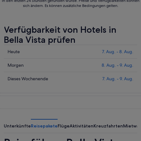
in den letzten 24 Stunden gefunden wurde. Preise und Verfügbarkeiten können
sich ändern. Es können zusätzliche Bedingungen gelten.
Verfügbarkeit von Hotels in
Bella Vista prüfen
Prüfe
Heute
7. Aug. - 8. Aug.
die
Preise
Prüfe
Morgen
8. Aug. - 9. Aug.
für
die
Bella
Preise
Prüfe
Dieses Wochenende
7. Aug. - 9. Aug.
Vista
für
die
heute
Bella
Preise
Nacht,
Vista
für
7.
morgen
Bella
Aug.
Nacht,
Vista
-
8.
dieses
8.
Aug.
Wochenende,
Unterkünfte
Reisepakete
Flüge
Aktivitäten
Kreuzfahrten
Mietwa
Aug.
-
7.
9.
Aug.