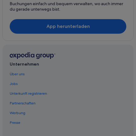
Motels in Philadelphia
Buchungen einfach und bequem verwalten, wo auch immer
du gerade unterwegs bist.
Hotels nahe Philadelphia Museum of Art
Villen in Philadelphia
App herunterladen
Wohnungen in Philadelphia
Hotels nahe Philadelphia's Gay Bingo
Hotels nahe Rittenhouse Square
West-Philadelphia: Hotels
Unternehmen
Über uns
Jobs
Unterkunft registrieren
Partnerschaften
Werbung
Presse