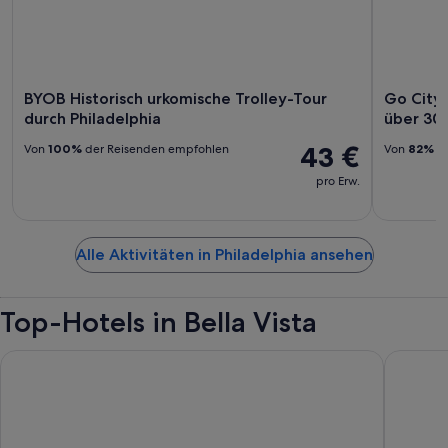
BYOB Historisch urkomische Trolley-Tour
Go City:
durch Philadelphia
über 30
43 €
Von
100%
der Reisenden empfohlen
Von
82%
de
pro Erw.
Alle Aktivitäten in Philadelphia ansehen
Top-Hotels in Bella Vista
Philadelphia Marriott Downtown
Loews Ph