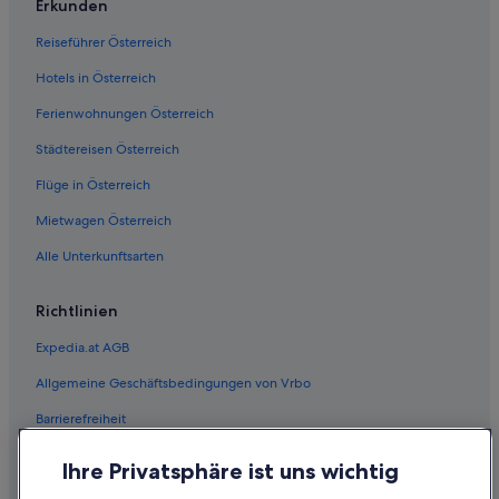
Erkunden
Reiseführer Österreich
Hotels in Österreich
Ferienwohnungen Österreich
Städtereisen Österreich
Flüge in Österreich
Mietwagen Österreich
Alle Unterkunftsarten
Richtlinien
Expedia.at AGB
Allgemeine Geschäftsbedingungen von Vrbo
Barrierefreiheit
Einreisebestimmungen
Ihre Privatsphäre ist uns wichtig
Datenschutzerklärung