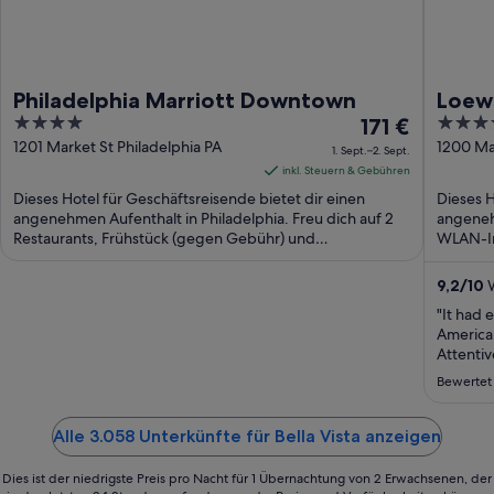
Philadelphia Marriott Downtown
Loews
4
Der
4
171 €
out
Preis
out
1201 Market St Philadelphia PA
1200 Mar
1. Sept.–2. Sept.
of
beträgt
of
inkl. Steuern & Gebühren
5
171 €
5
Dieses Hotel für Geschäftsreisende bietet dir einen
Dieses H
pro
angenehmen Aufenthalt in Philadelphia. Freu dich auf 2
angenehm
Restaurants, Frühstück (gegen Gebühr) und
Nacht
WLAN-In
Zimmerservice ...
Gebühr) 
vom
1.
9,2
/
10
W
Sept.
"It had 
bis
American
zum
Attentiv
amenitie
2.
Bewertet
Sept.
Alle 3.058 Unterkünfte für Bella Vista anzeigen
Dies ist der niedrigste Preis pro Nacht für 1 Übernachtung von 2 Erwachsenen, der