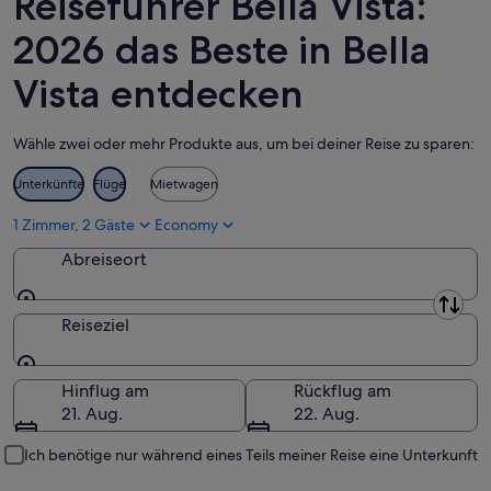
Reiseführer Bella Vista:
Aug.
-
9.
2026 das Beste in Bella
Aug.
Vista entdecken
Wähle zwei oder mehr Produkte aus, um bei deiner Reise zu sparen:
Unterkünfte
Flüge
Mietwagen
1 Zimmer, 2 Gäste
Economy
Abreiseort
Abreiseort
Reiseziel
Reiseziel
Hinflug am
Rückflug am
21. Aug.
22. Aug.
Ich benötige nur während eines Teils meiner Reise eine Unterkunft