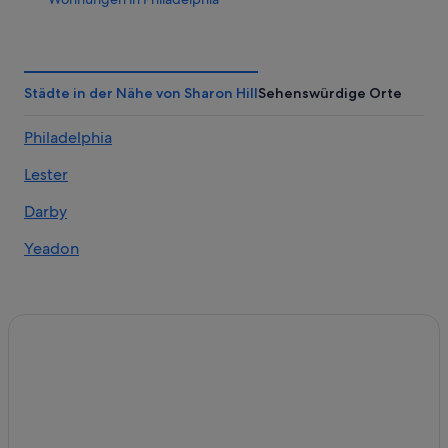
Ridley Park Hotels
Upper Darby Hotels
West-Philadelphia: Hotels
Städte in der Nähe von Sharon Hill
Sehenswürdige Orte
Philadelphia
Lester
Darby
Yeadon