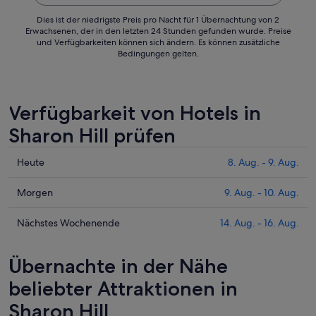
Dies ist der niedrigste Preis pro Nacht für 1 Übernachtung von 2
Erwachsenen, der in den letzten 24 Stunden gefunden wurde. Preise
und Verfügbarkeiten können sich ändern. Es können zusätzliche
Bedingungen gelten.
Verfügbarkeit von Hotels in
Sharon Hill prüfen
Prüfe
Heute
8. Aug. - 9. Aug.
die
Preise
Prüfe
Morgen
9. Aug. - 10. Aug.
für
die
Sharon
Preise
Prüfe
Nächstes Wochenende
14. Aug. - 16. Aug.
Hill
für
die
heute
Sharon
Preise
Übernachte in der Nähe
Nacht,
Hill
für
8.
morgen
Sharon
beliebter Attraktionen in
Aug.
Nacht,
Hill
Sharon Hill
-
9.
am