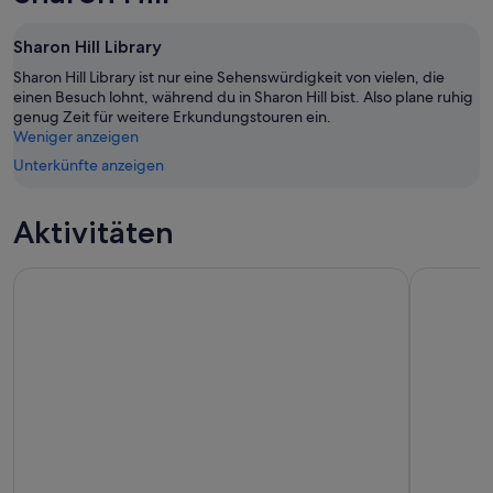
9.
Aug.
nächsten
Aug.
-
Wochenende,
Sharon Hill Library
10.
14.
Sharon Hill Library ist nur eine Sehenswürdigkeit von vielen, die
Aug.
Aug.
einen Besuch lohnt, während du in Sharon Hill bist. Also plane ruhig
-
genug Zeit für weitere Erkundungstouren ein.
16.
Weniger anzeigen
Aug.
Unterkünfte anzeigen
Aktivitäten
LEGOLAND® Discovery Center Philadelphia
Go City: P