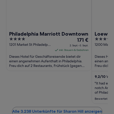
Philadelphia Marriott Downtown
Loews P
4
Der
4
171 €
out
Preis
out
1201 Market St Philadelphia
1200 Market
2. Sept.–3. Sept.
PA
Philadelphia
of
beträgt
of
inkl. Steuern & Gebühren
5
171 €
5
Dieses Hotel für Geschäftsreisende bietet dir
Dieses Hotel
pro
einen angenehmen Aufenthalt in Philadelphia.
einen angen
Freu dich auf 2 Restaurants, Frühstück (gegen
Nacht
Freu dich a
Gebühr) und Zimmerservice ...
Frühstück (
vom
2.
9,2
/
10
Wund
Sept.
"It had ever
bis
notch Americ
zum
of Philadelp
comfortable
3.
Bewertet am 
location!"
Sept.
Alle 3.238 Unterkünfte für Sharon Hill anzeigen