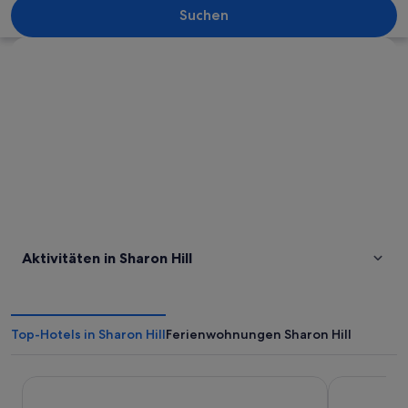
Suchen
Karte erkunden
Aktivitäten in Sharon Hill
Top-Hotels in Sharon Hill
Ferienwohnungen Sharon Hill
Philadelphia Marriott Downtown
Loews Phila