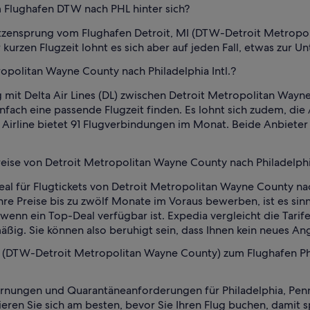
m Flughafen DTW nach PHL hinter sich?
Katzensprung vom Flughafen Detroit, MI (DTW-Detroit Metropo
r kurzen Flugzeit lohnt es sich aber auf jeden Fall, etwas zur 
ropolitan Wayne County nach Philadelphia Intl.?
g mit Delta Air Lines (DL) zwischen Detroit Metropolitan Wayne
infach eine passende Flugzeit finden. Es lohnt sich zudem, di
 Airline bietet 91 Flugverbindungen im Monat. Beide Anbiete
ise von Detroit Metropolitan Wayne County nach Philadelphia 
eal für Flugtickets von Detroit Metropolitan Wayne County nach
ihre Preise bis zu zwölf Monate im Voraus bewerben, ist es sin
enn ein Top-Deal verfügbar ist. Expedia vergleicht die Tarif
äßig. Sie können also beruhigt sein, dass Ihnen kein neues A
(DTW-Detroit Metropolitan Wayne County) zum Flughafen Philad
ungen und Quarantäneanforderungen für Philadelphia, Pennsylv
ieren Sie sich am besten, bevor Sie Ihren Flug buchen, damit 