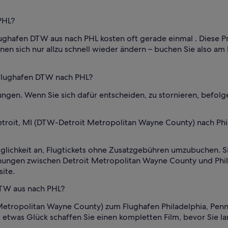
PHL?
lughafen DTW aus nach PHL kosten oft gerade einmal . Diese 
nnen sich nur allzu schnell wieder ändern – buchen Sie also am 
 Flughafen DTW nach PHL?
ngen. Wenn Sie sich dafür entscheiden, zu stornieren, befol
troit, MI (DTW-Detroit Metropolitan Wayne County) nach Philad
glichkeit an, Flugtickets ohne Zusatzgebühren umzubuchen. S
ngen zwischen Detroit Metropolitan Wayne County und Philadel
ite.
DTW aus nach PHL?
Metropolitan Wayne County) zum Flughafen Philadelphia, Pennsy
 etwas Glück schaffen Sie einen kompletten Film, bevor Sie l