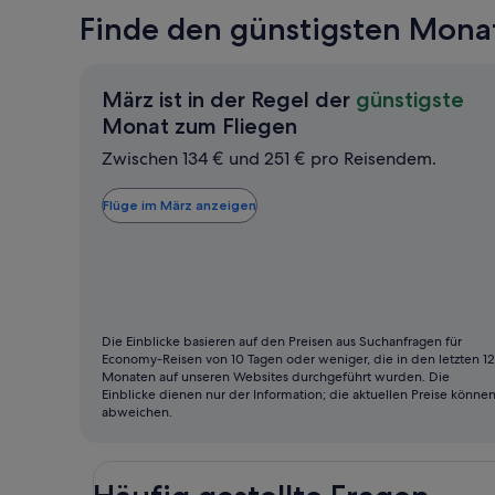
Finde den günstigsten Monat
März ist in der Regel der
günstigste
März
Monat zum Fliegen
ist
Zwischen 134 € und 251 € pro Reisendem.
in
der
Flüge im März anzeigen
Regel
der
günstigste
Monat
zum
Die Einblicke basieren auf den Preisen aus Suchanfragen für
Economy-Reisen von 10 Tagen oder weniger, die in den letzten 12
Fliegen
Monaten auf unseren Websites durchgeführt wurden. Die
Einblicke dienen nur der Information; die aktuellen Preise könne
abweichen.