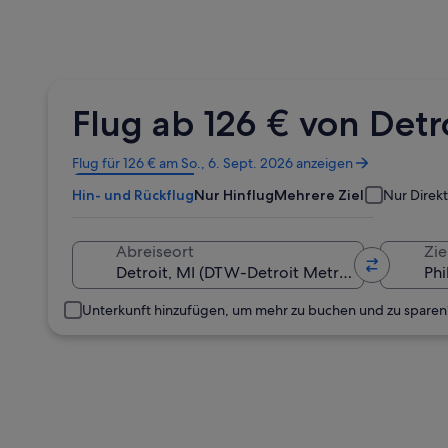
Flug ab 126 € von Det
Wird
Flug für 126 € am So., 6. Sept. 2026 anzeigen
in
Hin- und Rückflug
Nur Hinflug
Mehrere Ziele
Nur Direk
einem
neuen
Fenster
Abreiseort
Zie
geöffnet
Unterkunft hinzufügen, um mehr zu buchen und zu sparen