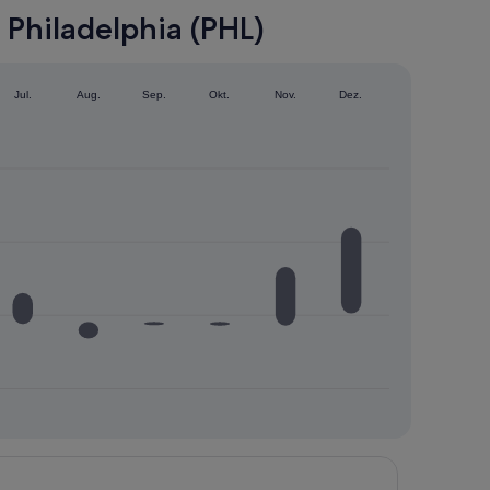
Philadelphia (PHL)
Jul.
Aug.
Sep.
Okt.
Nov.
Dez.