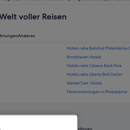
Welt voller Reisen
ohnungen
Anderes
Hotels nahe Bahnhof Philadelphia 
Brookhaven Hotels
Hotels nahe Citizens Bank Park
Hotels nahe Liberty Bell Center
Market East: Hotels
Ferienwohnungen in Philadelphia
Best Western Hotels in Philadelphi
Philadelphia Hotels
Hotels nahe Philadelphia Museum o
Wohnungen in Philadelphia
Richtlinien