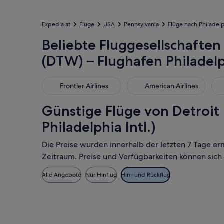
Expedia.at
Flüge
USA
Pennsylvania
Flüge nach Philadel
Beliebte Fluggesellschaften
(DTW) – Flughafen Philadelph
Frontier Airlines
American Airlines
Del
Frontier Airlines
American Airlines
Günstige Flüge von Detroit
Philadelphia Intl.)
Die Preise wurden innerhalb der letzten 7 Tage er
Zeitraum. Preise und Verfügbarkeiten können sich
Alle Angebote
Nur Hinflug
Hin- und Rückflug