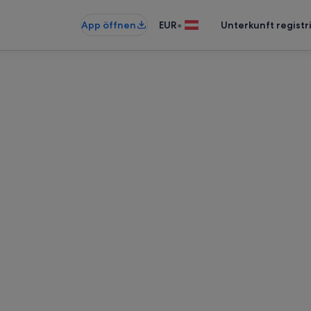
•
App öffnen
EUR
Unterkunft registr