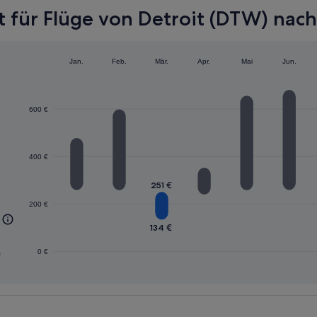
 für Flüge von Detroit (DTW) nach 
Jan.
Feb.
Mär.
Apr.
Mai
Jun.
600 €
400 €
251 €
200 €
134 €
n
0 €