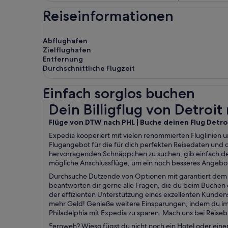
Reiseinformationen
Abflughafen
Zielflughafen
Entfernung
Durchschnittliche Flugzeit
Einfach sorglos buchen
Dein Billigflug von Detroit nach Philadelphia
Dein Billigflug von Detroit
Flüge von DTW nach PHL | Buche deinen Flug Detroi
Expedia kooperiert mit vielen renommierten Fluglinien un
Flugangebot für die für dich perfekten Reisedaten und
hervorragenden Schnäppchen zu suchen; gib einfach de
mögliche Anschlussflüge, um ein noch besseres Angebot f
Durchsuche Dutzende von Optionen mit garantiert dem b
beantworten dir gerne alle Fragen, die du beim Buchen de
der effizienten Unterstützung eines exzellenten Kunde
mehr Geld! Genieße weitere Einsparungen, indem du im 
Philadelphia mit Expedia zu sparen. Mach uns bei Reise
Fernweh? Wieso fügst du nicht noch ein Hotel oder eine