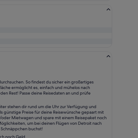
durchsuchen. So findest du sicher ein großartiges
läche ermöglicht es, einfach und mühelos nach
en Rest! Passe deine Reisedaten an und prüfe
ter stehen dir rund um die Uhr zur Verfügung und
als günstige Preise für deine Reisewünsche gepaart mit
nd/oder Mietwagen und spare mit einem Reisepaket noch
öglichkeiten, um bei deinen Flügen von Detroit nach
in Schnäppchen buchst!
uch noch Geld.