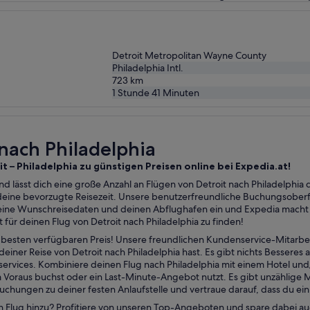
Detroit Metropolitan Wayne County
Philadelphia Intl.
723
km
1 Stunde 41 Minuten
 nach Philadelphia
t – Philadelphia zu günstigen Preisen online bei Expedia.at!
d lässt dich eine große Anzahl an Flügen von Detroit nach Philadelphia 
 deine bevorzugte Reisezeit. Unsere benutzerfreundliche Buchungsoberf
ine Wunschreisedaten und deinen Abflughafen ein und Expedia macht d
ür deinen Flug von Detroit nach Philadelphia zu finden!
esten verfügbaren Preis! Unsere freundlichen Kundenservice-Mitarbei
iner Reise von Detroit nach Philadelphia hast. Es gibt nichts Besseres 
nservices. Kombiniere deinen Flug nach Philadelphia mit einem Hotel u
Voraus buchst oder ein Last-Minute-Angebot nutzt. Es gibt unzählige M
buchungen zu deiner festen Anlaufstelle und vertraue darauf, dass du e
n Flug hinzu? Profitiere von unseren Top-Angeboten und spare dabei a