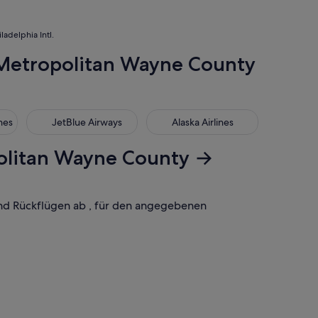
adelphia Intl.
t Metropolitan Wayne County
s
JetBlue Airways
Alaska Airlines
nes
JetBlue Airways
Alaska Airlines
politan Wayne County →
 und Rückflügen ab , für den angegebenen