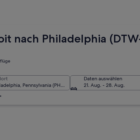
roit nach Philadelphia (DT
tflüge
lort
Daten auswählen
21. Aug. - 28. Aug.
*