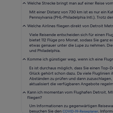
Welche Strecke bringt man auf einer Reise vo
Mit einer Distanz von 730 km ist es nur ein 
Pennsylvania (PHL-Philadelphia Intl.). Trotz de
Welche Airlines fliegen direkt von Detroit Met
Viele Reisende entscheiden sich für einen Flu
bietet 112 Flüge pro Monat, sodass Sie ganz e
etwas genauer unter die Lupe zu nehmen. Die
und Philadelphia.
Komme ich günstiger weg, wenn ich eine Flugre
Es ist durchaus möglich, dass Sie einen Top-D
Glück gehört schon dazu. Da viele Fluglinien 
Abständen zu prüfen und dann zuzuschlagen, w
aktualisiert die verfügbaren Angebote regelm
Kann ich momentan vom Flughafen Detroit, MI 
fliegen?
Um Informationen zu gegenwärtigen Reisewarn
besuchen Sie den
. Inform
COVID-19-Reiseplaner