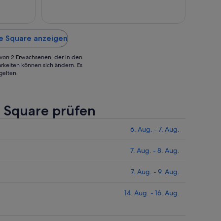
zum
zum
27.
12.
Aug.
Aug.
se Square anzeigen
g von 2 Erwachsenen, der in den
rkeiten können sich ändern. Es
gelten.
e Square prüfen
6. Aug. - 7. Aug.
7. Aug. - 8. Aug.
7. Aug. - 9. Aug.
14. Aug. - 16. Aug.