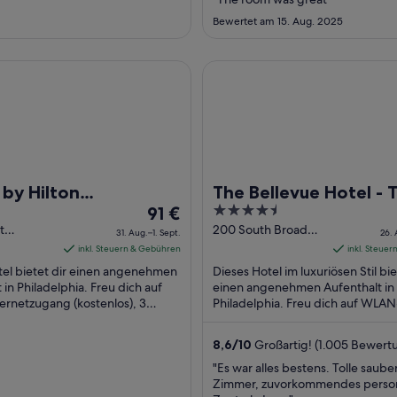
bis
Bewertet am 15. Aug. 2025
zum
18.
Aug.
ilton Philadelphia Rittenhouse Square
The Bellevue Hotel - The Unb
by Hilton
The Bellevue Hotel - 
Der
4.5
elphia Rittenhouse
91 €
Unbound Collection b
Preis
out
t
200 South Broad
e
Hyatt
31. Aug.–1. Sept.
26. 
ia PA
Street Philadelphia
beträgt
of
inkl. Steuern & Gebühren
inkl. Steue
PA
91 €
5
tel bietet dir einen angenehmen
Dieses Hotel im luxuriösen Stil bie
pro
 in Philadelphia. Freu dich auf
einen angenehmen Aufenthalt in
rnetzugang (kostenlos), 3
Nacht
Philadelphia. Freu dich auf WLAN
ts und 2 Bars/Lounges. Die
Internetzugang (kostenlos), 3 üb
vom
Pickleball-Felder ...
31.
8,6
/
10
Großartig! (1.005 Bewert
Aug.
"Es war alles bestens. Tolle saube
bis
Zimmer, zuvorkommendes person