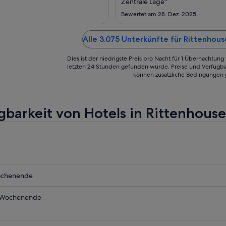
zum
Zentrale Lage"
1.
Bewertet am 28. Dez. 2025
Sept.
Alle 3.075 Unterkünfte für Rittenhou
Dies ist der niedrigste Preis pro Nacht für 1 Übernachtun
letzten 24 Stunden gefunden wurde. Preise und Verfügba
können zusätzliche Bedingungen 
gbarkeit von Hotels in Rittenhous
use
ochenende
use
 Wochenende
use