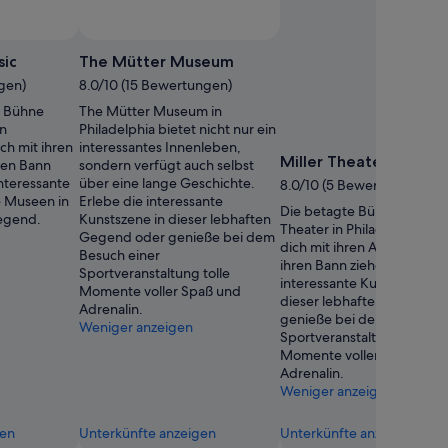
ic
The Mütter Museum
gen)
8.0/10 (15 Bewertungen)
e Bühne
The Mütter Museum in
in
Philadelphia bietet nicht nur ein
ch mit ihren
interessantes Innenleben,
Miller Theater
ren Bann
sondern verfügt auch selbst
interessante
über eine lange Geschichte.
8.0/10 (5 Bewertungen)
e Museen in
Erlebe die interessante
Die betagte Bühne Miller
Gegend.
Kunstszene in dieser lebhaften
Theater in Philadelphia wir
Gegend oder genieße bei dem
dich mit ihren Aufführunge
Besuch einer
ihren Bann ziehen. Erlebe 
Sportveranstaltung tolle
interessante Kunstszene in
Momente voller Spaß und
dieser lebhaften Gegend 
Adrenalin.
genieße bei dem Besuch e
Weniger anzeigen
Sportveranstaltung tolle
Momente voller Spaß und
Adrenalin.
Weniger anzeigen
gen
Unterkünfte anzeigen
Unterkünfte anzeigen