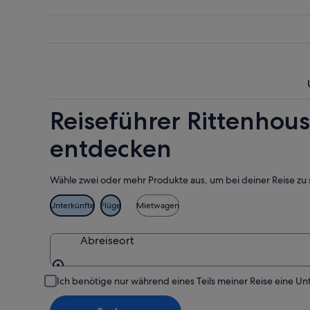
Aug.
Nacht,
Square
für
-
7.
dieses
Rittenho
7.
Aug.
Wochene
Square
Aug.
-
7.
am
8.
Aug.
nächsten
Aug.
-
Wochene
9.
14.
Aug.
Aug.
Reiseführer Rittenhous
-
16.
entdecken
Aug.
Wähle zwei oder mehr Produkte aus, um bei deiner Reise zu 
Unterkünfte
Flüge
Mietwagen
Abreiseort
Abreiseort
Ich benötige nur während eines Teils meiner Reise eine Un