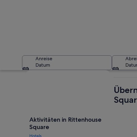
Anreise
Abre
Datum
Dat
Karte erkunden
Übern
Squa
Ein nächtlicher W
Aktivitäten in Rittenhouse
Square
Hotels