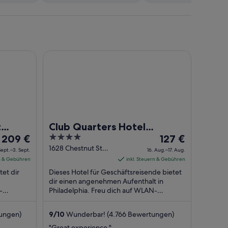
house Square
Club Quarters Hotel Rittenhouse Square, Philadel
t
Club Quarters Hotel
Der
4
Der
209 €
Rittenhouse Square,
127 €
Preis
out
Preis
1628 Chestnut St
Philadelphia
Sept.–3. Sept.
16. Aug.–17. Aug.
Philadelphia PA
beträgt
of
beträgt
rn & Gebühren
inkl. Steuern & Gebühren
209 €
5
127 €
tet dir
Dieses Hotel für Geschäftsreisende bietet
pro
pro
dir einen angenehmen Aufenthalt in
-
Nacht
Philadelphia. Freu dich auf WLAN-
Nacht
stück
Internetzugang (kostenlos),
vom
vom
Fitnessmöglichkeiten ...
2.
16.
ungen)
9
/
10
Wunderbar! (4.766 Bewertungen)
Sept.
Aug.
"Great experience."