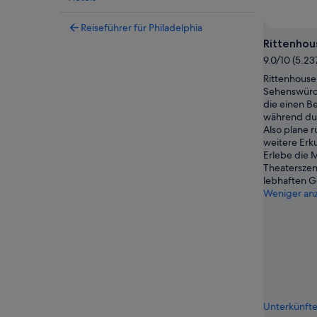
Reiseführer für Philadelphia
Rittenhou
9.0/10 (5.2
Rittenhouse 
Sehenswürdi
die einen B
während du i
Also plane r
weitere Erk
Erlebe die 
Theaterszen
lebhaften 
Weniger an
Unterkünfte