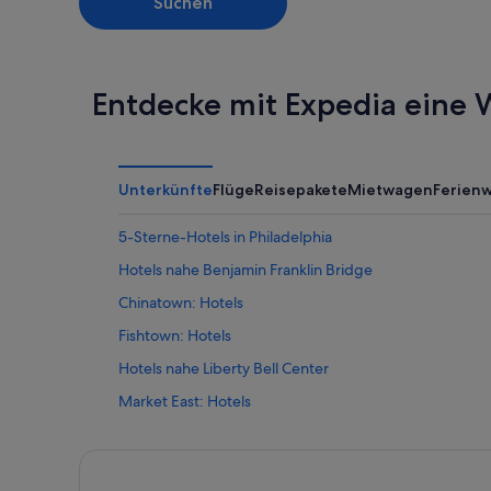
Suchen
Entdecke mit Expedia eine W
Unterkünfte
Flüge
Reisepakete
Mietwagen
Ferien
5-Sterne-Hotels in Philadelphia
Hotels nahe Benjamin Franklin Bridge
Chinatown: Hotels
Fishtown: Hotels
Hotels nahe Liberty Bell Center
Market East: Hotels
Olde Kensington: Hotels
Hotels nahe Pennsylvania Convention Center