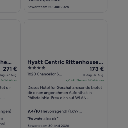
bis
bis
Bewertet am 20. Juli 2026
zum
zum
3.
17.
Sept.
Aug.
ound Collection by Hyatt
Hyatt Centric Rittenhouse Square Philadelphia
The
Hyatt Centric Rittenhouse
Der
4
Der
y
271 €
Square Philadelphia
173 €
Preis
out
Preis
1620 Chancellor St
Aug.–27. Aug.
11. Aug.–12. Aug.
Philadelphia PA
beträgt
of
beträgt
rn & Gebühren
inkl. Steuern & Gebühren
271 €
5
173 €
tet dir
Dieses Hotel für Geschäftsreisende bietet
pro
pro
dir einen angenehmen Aufenthalt in
-
Nacht
Philadelphia. Freu dich auf WLAN-
Nacht
erdachte
Internetzugang (kostenlos), Frühstück
vom
vom
(gegen Gebühr) ...
26.
11.
ungen)
9,4
/
10
Hervorragend! (1.697
Aug.
Aug.
Bewertungen)
re
"Es wahr alles ok."
bis
bis
al,
Bewertet am 30. Mai 2026