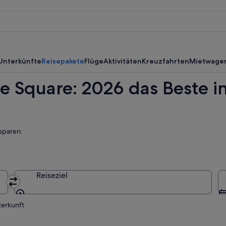
use
nde,
nde,
Unterkünfte
Reisepakete
Flüge
Aktivitäten
Kreuzfahrten
Mietwage
e Square: 2026 das Beste i
sparen:
Reiseziel
Reiseziel
terkunft