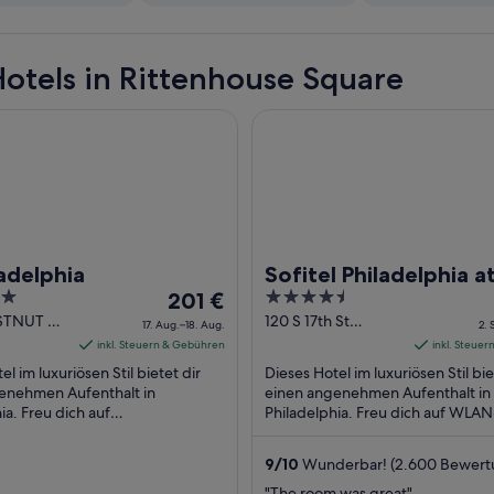
otels in Rittenhouse Square
lphia
Sofitel Philadelphia at Ritten
adelphia
Sofitel Philadelphia a
Der
4.5
201 €
Rittenhouse Square
Preis
out
STNUT ST
120 S 17th St
17. Aug.–18. Aug.
2. 
ia PA
Philadelphia PA
beträgt
of
inkl. Steuern & Gebühren
inkl. Steue
201 €
5
el im luxuriösen Stil bietet dir
Dieses Hotel im luxuriösen Stil bie
pro
enehmen Aufenthalt in
einen angenehmen Aufenthalt in
ia. Freu dich auf
Nacht
Philadelphia. Freu dich auf WLAN
ereich, 2 Bars/Lounges und
Internetzugang (kostenlos), Früh
vom
(gegen Gebühr). ...
(gegen Gebühr) ...
17.
9
/
10
Wunderbar! (2.600 Bewert
Aug.
"The room was great"