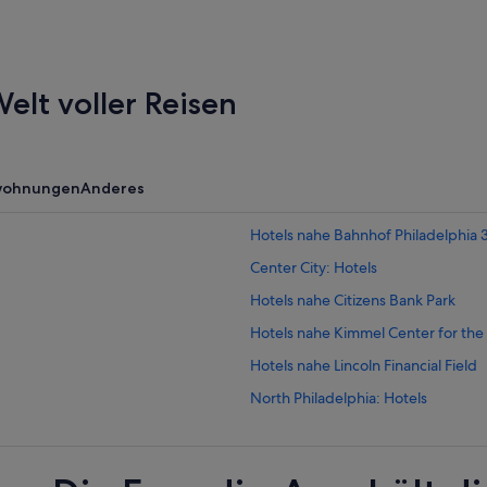
elt voller Reisen
wohnungen
Anderes
Hotels nahe Bahnhof Philadelphia 
Center City: Hotels
Hotels nahe Citizens Bank Park
Hotels nahe Kimmel Center for the
Hotels nahe Lincoln Financial Field
North Philadelphia: Hotels
Parkway Museums District: Hotels
Aparthotels in Philadelphia