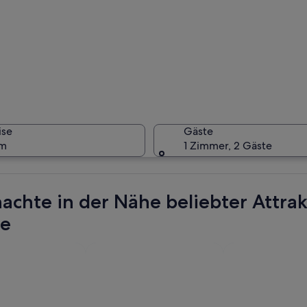
Eine Stad
ise
Gäste
um
1 Zimmer, 2 Gäste
Ein präch
achte in der Nähe beliebter Attra
re
eg in einem Park mit Bäumen und Gebäuden im Hintergrund.