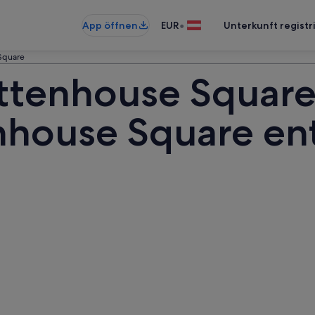
•
App öffnen
EUR
Unterkunft registr
Square
ittenhouse Square
enhouse Square e