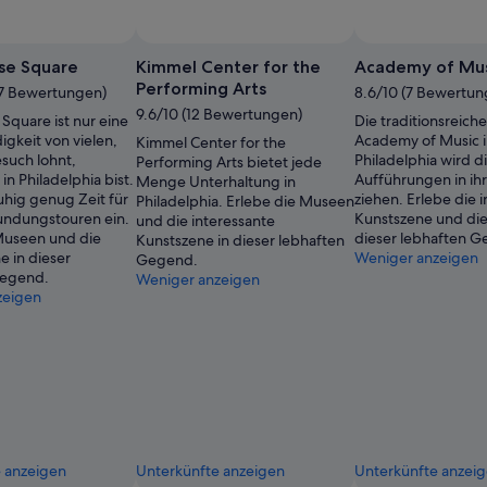
se Square
Kimmel Center for the
Academy of Mus
Performing Arts
37 Bewertungen)
8.6/10 (7 Bewertun
9.6/10 (12 Bewertungen)
Square ist nur eine
Die traditionsreich
gkeit von vielen,
Academy of Music 
Kimmel Center for the
esuch lohnt,
Philadelphia wird di
Performing Arts bietet jede
n Philadelphia bist.
Aufführungen in ih
Menge Unterhaltung in
uhig genug Zeit für
ziehen. Erlebe die 
Philadelphia. Erlebe die Museen
undungstouren ein.
Kunstszene und di
und die interessante
Museen und die
dieser lebhaften 
Kunstszene in dieser lebhaften
e in dieser
Weniger anzeigen
Gegend.
Gegend.
Weniger anzeigen
zeigen
 anzeigen
Unterkünfte anzeigen
Unterkünfte anzei