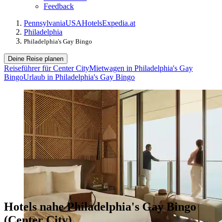
Feedback
Pennsylvania
USA
Hotels
Expedia.at
Philadelphia
Philadelphia's Gay Bingo
Deine Reise planen
Reiseführer für Center City
Mietwagen in Philadelphia's Gay
Bingo
Urlaub in Philadelphia's Gay Bingo
Hotels nahe Philadelphia's Gay Bingo
(Center City)