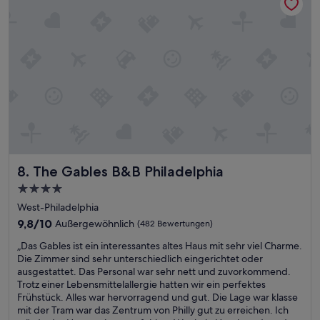
r
t
f
e
r
l
e
a
u
u
n
f
d
b
l
e
i
w
c
a
h
h
u
r
n
e
The Gables B&B Philadelphia
8. The Gables B&B Philadelphia
d
n
h
,
4.0-
i
d
Sterne-
West-Philadelphia
l
a
Unterkunft
f
w
9.8
9,8/10
Außergewöhnlich
(482 Bewertungen)
s
i
von
„
„Das Gables ist ein interessantes altes Haus mit sehr viel Charme.
b
r
10,
D
Die Zimmer sind sehr unterschiedlich eingerichtet oder
e
e
Außergewöhnlich,
a
ausgestattet. Das Personal war sehr nett und zuvorkommend.
r
r
(482
s
Trotz einer Lebensmittelallergie hatten wir ein perfektes
e
s
Bewertungen)
G
Frühstück. Alles war hervorragend und gut. Die Lage war klasse
i
t
a
mit der Tram war das Zentrum von Philly gut zu erreichen. Ich
t
a