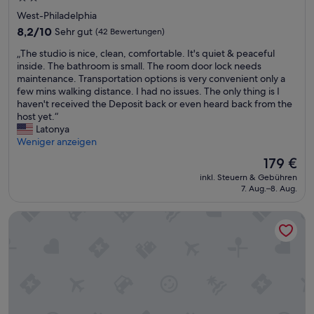
t
s
a
Sterne-
West-Philadelphia
e
e
g
Unterkunft
s
8.2
s
8,2/10
Sehr gut
n
(42 Bewertungen)
H
von
n
o
„
„The studio is nice, clean, comfortable. It's quiet & peaceful
a
10,
o
c
T
inside. The bathroom is small. The room door lock needs
u
Sehr
c
h
h
maintenance. Transportation options is very convenient only a
s
gut,
h
i
e
few mins walking distance. I had no issues. The only thing is I
m
(42
g
n
s
haven't received the Deposit back or even heard back from the
i
Bewertungen)
e
d
t
host yet.“
t
ö
e
u
Latonya
s
f
r
d
Weniger anzeigen
e
f
S
i
h
n
t
Der
179 €
o
r
e
a
Preis
inkl. Steuern & Gebühren
i
v
t
d
beträgt
7. Aug.–8. Aug.
s
i
h
t
179 €
n
e
a
v
West Philly Suites
i
l
t
e
c
C
.
r
e
h
I
b
,
a
m
r
c
r
Z
a
l
m
i
c
e
e
m
h
a
.
m
t