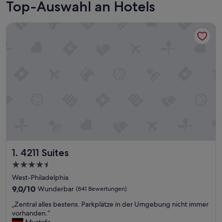
Top-Auswahl an Hotels
4211 Suites
4211 Suites
1. 4211 Suites
4.5-
Sterne-
West-Philadelphia
Unterkunft
9.0
9,0/10
Wunderbar
(841 Bewertungen)
von
„
„Zentral alles bestens. Parkplätze in der Umgebung nicht immer
10,
Z
vorhanden.“
Wunderbar,
e
Mustafa