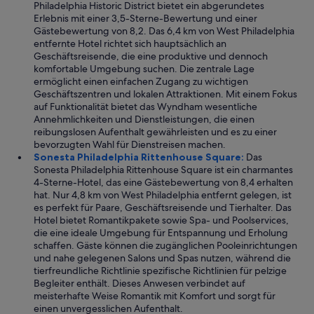
Philadelphia Historic District bietet ein abgerundetes
Erlebnis mit einer 3,5-Sterne-Bewertung und einer
Gästebewertung von 8,2. Das 6,4 km von West Philadelphia
entfernte Hotel richtet sich hauptsächlich an
Geschäftsreisende, die eine produktive und dennoch
komfortable Umgebung suchen. Die zentrale Lage
ermöglicht einen einfachen Zugang zu wichtigen
Geschäftszentren und lokalen Attraktionen. Mit einem Fokus
auf Funktionalität bietet das Wyndham wesentliche
Annehmlichkeiten und Dienstleistungen, die einen
reibungslosen Aufenthalt gewährleisten und es zu einer
bevorzugten Wahl für Dienstreisen machen.
Sonesta Philadelphia Rittenhouse Square:
Das
Sonesta Philadelphia Rittenhouse Square ist ein charmantes
4-Sterne-Hotel, das eine Gästebewertung von 8,4 erhalten
hat. Nur 4,8 km von West Philadelphia entfernt gelegen, ist
es perfekt für Paare, Geschäftsreisende und Tierhalter. Das
Hotel bietet Romantikpakete sowie Spa- und Poolservices,
die eine ideale Umgebung für Entspannung und Erholung
schaffen. Gäste können die zugänglichen Pooleinrichtungen
und nahe gelegenen Salons und Spas nutzen, während die
tierfreundliche Richtlinie spezifische Richtlinien für pelzige
Begleiter enthält. Dieses Anwesen verbindet auf
meisterhafte Weise Romantik mit Komfort und sorgt für
einen unvergesslichen Aufenthalt.