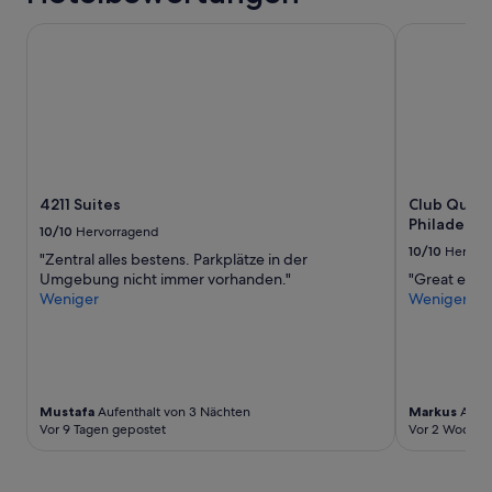
c
d
4211 Suites
Club Quarte
h
a
e
s
'
B
w
a
i
d
l
,
l
H
i
a
s
a
4211 Suites
Club Quart
t
r
Philadelph
10/10
Hervorragend
h
e
10/10
Hervor
i
i
"Zentral alles bestens. Parkplätze in der
e
n
Umgebung nicht immer vorhanden."
"Great expe
r
D
Weniger
Weniger
g
u
u
s
t
c
a
h
u
e
f
Mustafa
Aufenthalt von 3 Nächten
Markus
Aufen
,
Vor 9 Tagen gepostet
Vor 2 Wochen
g
W
e
a
h
s
o