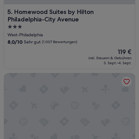
e
Homewood Suites by Hilton Philadelphia-City Avenue
5. Homewood Suites by Hilton
u
n
Philadelphia-City Avenue
d
3.0-
l
Sterne-
i
West-Philadelphia
c
Unterkunft
8.0
8,0/10
Sehr gut
(1.007 Bewertungen)
h
von
e
Der
119 €
10,
s
Preis
Sehr
inkl. Steuern & Gebühren
P
beträgt
3. Sept.–4. Sept.
gut,
e
119 €
(1.007
r
Bewertungen)
Courtyard by Marriott Philadelphia City Avenue
s
o
n
a
l
,
s
c
h
ö
n