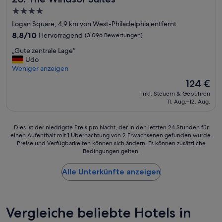
f
g
n
4.0-
e
i
d
Sterne-
h
Logan Square, 4,9 km von West-Philadelphia entfernt
g
e
Unterkunft
l
e
r
8.8
8,8/10
Hervorragend
(3.096 Bewertungen)
e
n
e
von
n
„
„Gute zentrale Lage“
i
i
10,
.
G
Udo
m
n
Hervorragend,
W
u
Weniger anzeigen
m
d
(3.096
e
t
e
e
Bewertungen)
Der
124 €
r
e
r
r
Preis
inkl. Steuern & Gebühren
k
z
w
K
beträgt
11. Aug.–12. Aug.
e
e
i
a
124 €
i
n
e
t
n
t
d
e
Dies
Dies ist der niedrigste Preis pro Nacht, der in den letzten 24 Stunden für
H
r
e
g
einen Aufenthalt mit 1 Übernachtung von 2 Erwachsenen gefunden wurde.
ist
o
a
r
o
Preise und Verfügbarkeiten können sich ändern. Es können zusätzliche
der
t
l
a
r
Bedingungen gelten.
niedrigste
e
e
u
i
Preis
l
L
f
e
Alle Unterkünfte anzeigen
pro
s
a
.
.
Nacht,
o
g
“
D
der
n
e
a
in
d
“
s
den
Vergleiche beliebte Hotels in
e
Z
letzten
r
i