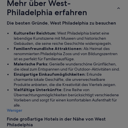
c
Mehr über West-
b
h
e
Philadelphia erfahren
b
n
e
.
c
Die besten Gründe, West Philadelphia zu besuchen
“
k
e
Kultureller Reichtum:
West Philadelphia bietet eine
n
lebendige Kunstszene mit Museen und historischen
.
Gebäuden, die seine reiche Geschichte widerspiegeln.
F
Familienfreundliche Attraktionen:
Als Heimat des
ü
renommierten Philadelphia Zoos und von Bildungszentren
r
ist es perfekt für Familienausflüge.
4
Malerische Parks:
Genieße wunderschöne Grünflächen,
P
die ideal zum Entspannen und für Outdoor-Aktivitäten sind.
e
Einzigartige Einkaufsmöglichkeiten:
Erkunde
r
charmante lokale Geschäfte, die unverwechselbare
s
Produkte anbieten, die die Kreativität des Viertels zeigen.
o
Vielfältige Unterkünfte:
Eine Reihe von
n
Übernachtungsmöglichkeiten berücksichtigt verschiedene
e
Vorlieben und sorgt für einen komfortablen Aufenthalt für
n
alle.
n
Weniger
u
r
Finde großartige Hotels in der Nähe von West
2
Philadelphia