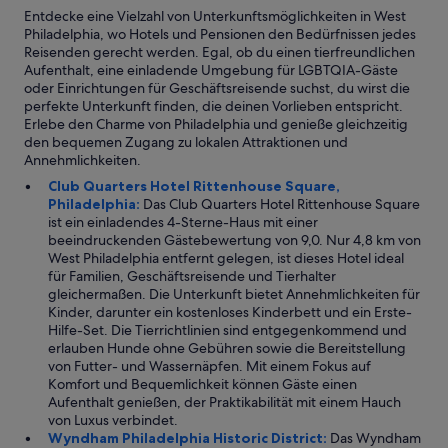
H
Entdecke eine Vielzahl von Unterkunftsmöglichkeiten in West
a
Philadelphia, wo Hotels und Pensionen den Bedürfnissen jedes
n
Reisenden gerecht werden. Egal, ob du einen tierfreundlichen
d
Aufenthalt, eine einladende Umgebung für LGBTQIA-Gäste
t
oder Einrichtungen für Geschäftsreisende suchst, du wirst die
ü
perfekte Unterkunft finden, die deinen Vorlieben entspricht.
c
Erlebe den Charme von Philadelphia und genieße gleichzeitig
h
den bequemen Zugang zu lokalen Attraktionen und
e
Annehmlichkeiten.
r
“
Club Quarters Hotel Rittenhouse Square,
Philadelphia:
Das Club Quarters Hotel Rittenhouse Square
ist ein einladendes 4-Sterne-Haus mit einer
beeindruckenden Gästebewertung von 9,0. Nur 4,8 km von
West Philadelphia entfernt gelegen, ist dieses Hotel ideal
für Familien, Geschäftsreisende und Tierhalter
gleichermaßen. Die Unterkunft bietet Annehmlichkeiten für
Kinder, darunter ein kostenloses Kinderbett und ein Erste-
Hilfe-Set. Die Tierrichtlinien sind entgegenkommend und
erlauben Hunde ohne Gebühren sowie die Bereitstellung
von Futter- und Wassernäpfen. Mit einem Fokus auf
Komfort und Bequemlichkeit können Gäste einen
Aufenthalt genießen, der Praktikabilität mit einem Hauch
von Luxus verbindet.
Wyndham Philadelphia Historic District:
Das Wyndham