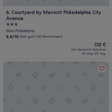
e
Z
i
Courtyard by Marriott Philadelphia City Avenue
6. Courtyard by Marriott Philadelphia City
m
Avenue
m
e
3.0-
r
Sterne-
West-Philadelphia
.
Unterkunft
8.4
W
8,4/10
Sehr gut
(1.222 Bewertungen)
von
i
Der
132 €
10,
r
Preis
Sehr
k
inkl. Steuern & Gebühren
beträgt
24. Aug.–25. Aug.
gut,
ö
132 €
(1.222
n
Bewertungen)
n
Philly Inn & Suites
t
e
n
u
n
s
e
r
e
K