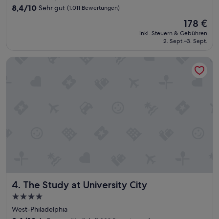
e
Unterkunft
8.4
8,4/10
Sehr gut
(1.011 Bewertungen)
r
von
v
Der
178 €
10,
o
Preis
Sehr
inkl. Steuern & Gebühren
r
beträgt
2. Sept.–3. Sept.
gut,
h
178 €
(1.011
a
Bewertungen)
The Study at University City
n
d
e
n
.
“
The Study at University City
4. The Study at University City
4.0-
Sterne-
West-Philadelphia
Unterkunft