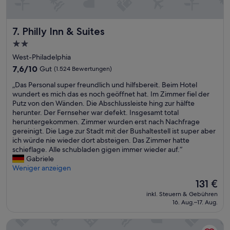
o
f
f
Philly Inn & Suites
e
7. Philly Inn & Suites
r
2.0-
n
Sterne-
West-Philadelphia
a
Unterkunft
c
7.6
7,6/10
Gut
(1.524 Bewertungen)
h
von
„
„Das Personal super freundlich und hilfsbereit. Beim Hotel
C
10,
D
wundert es mich das es noch geöffnet hat. Im Zimmer fiel der
h
Gut,
a
Putz von den Wänden. Die Abschlussleiste hing zur hälfte
e
(1.524
s
herunter. Der Fernseher war defekt. Insgesamt total
c
Bewertungen)
P
heruntergekommen. Zimmer wurden erst nach Nachfrage
k
e
gereinigt. Die Lage zur Stadt mit der Bushaltestell ist super aber
O
r
ich würde nie wieder dort absteigen. Das Zimmer hatte
u
s
schieflage. Alle schubladen gigen immer wieder auf.“
t
o
Gabriele
n
n
Weniger anzeigen
o
a
c
Der
131 €
l
h
Preis
inkl. Steuern & Gebühren
s
i
beträgt
16. Aug.–17. Aug.
u
m
131 €
p
H
The Gables B&B Philadelphia
e
o