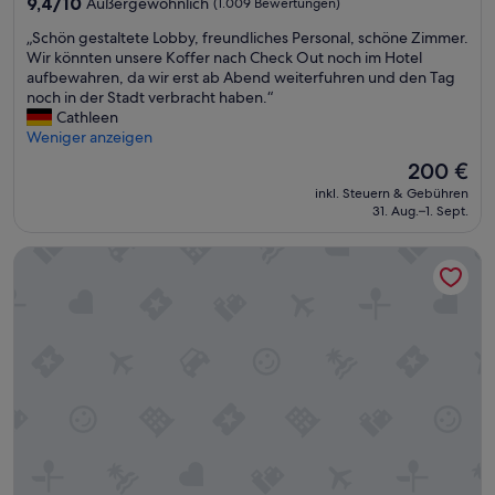
9.4
9,4/10
Außergewöhnlich
(1.009 Bewertungen)
von
„
„Schön gestaltete Lobby, freundliches Personal, schöne Zimmer.
10,
S
Wir könnten unsere Koffer nach Check Out noch im Hotel
Außergewöhnlich,
c
aufbewahren, da wir erst ab Abend weiterfuhren und den Tag
(1.009
h
noch in der Stadt verbracht haben.“
Bewertungen)
ö
Cathleen
n
Weniger anzeigen
g
Der
200 €
e
Preis
inkl. Steuern & Gebühren
s
beträgt
31. Aug.–1. Sept.
t
200 €
a
Homewood Suites by Hilton Philadelphia-City Avenue
l
t
e
t
e
L
o
b
b
y
,
f
r