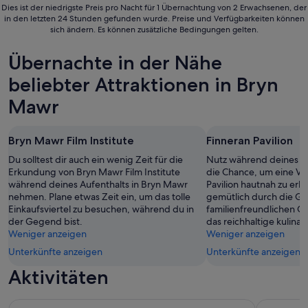
Dies ist der niedrigste Preis pro Nacht für 1 Übernachtung von 2 Erwachsenen, der
in den letzten 24 Stunden gefunden wurde. Preise und Verfügbarkeiten können
sich ändern. Es können zusätzliche Bedingungen gelten.
Übernachte in der Nähe
beliebter Attraktionen in Bryn
Mawr
Bryn Mawr Film Institute
Finneran Pavilion
Du solltest dir auch ein wenig Zeit für die
Nutz während deines U
Erkundung von Bryn Mawr Film Institute
die Chance, um eine Ver
während deines Aufenthalts in Bryn Mawr
Pavilion hautnah zu erl
nehmen. Plane etwas Zeit ein, um das tolle
gemütlich durch die Gär
Einkaufsviertel zu besuchen, während du in
familienfreundlichen 
der Gegend bist.
das reichhaltige kulina
Weniger anzeigen
Weniger anzeigen
Unterkünfte anzeigen
Unterkünfte anzeigen
Aktivitäten
LEGOLAND® Discovery Center Philadelphia
Go City: P