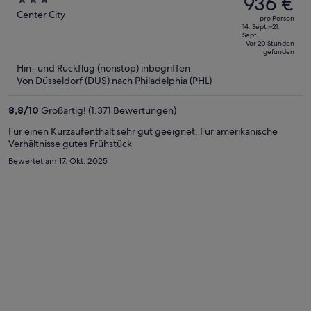
936 €
3
Philadelphia Downtown/Center
betrug
out
Center City
City
pro Person
1.171 €,
of
14. Sept.–21.
Sept.
jetzt
5
Vor 20 Stunden
gefunden
beträgt
Hin- und Rückflug (nonstop) inbegriffen
er
Von Düsseldorf (DUS) nach Philadelphia (PHL)
936 €
pro
8,8
/
10
Großartig! (1.371 Bewertungen)
Person
Für einen Kurzaufenthalt sehr gut geeignet. Für amerikanische
Verhältnisse gutes Frühstück
Bewertet am 17. Okt. 2025