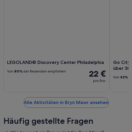
LEGOLAND® Discovery Center Philadelphia
Go City:
über 30
22 €
Von
80%
der Reisenden empfohlen
Von
82%
de
pro Erw.
Alle Aktivitäten in Bryn Mawr ansehen
Häufig gestellte Fragen