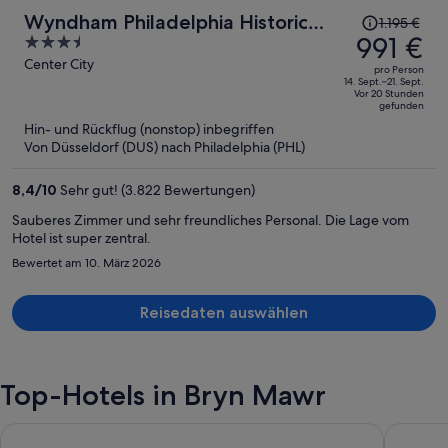
Der
Wyndham Philadelphia Historic
1.195 €
Preis
991 €
3.5
District
betrug
out
Center City
pro Person
1.195 €,
of
14. Sept.–21. Sept.
Vor 20 Stunden
jetzt
5
gefunden
beträgt
Hin- und Rückflug (nonstop) inbegriffen
er
Von Düsseldorf (DUS) nach Philadelphia (PHL)
991 €
pro
8,4
/
10
Sehr gut! (3.822 Bewertungen)
Person
Sauberes Zimmer und sehr freundliches Personal. Die Lage vom
Hotel ist super zentral.
Bewertet am 10. März 2026
Reisedaten auswählen
Top-Hotels in Bryn Mawr
Philadelphia Marriott Downtown
Loews Ph