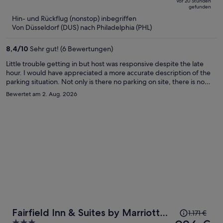
Vor 20 Stunden
jetzt
5
gefunden
beträgt
Hin- und Rückflug (nonstop) inbegriffen
er
Von Düsseldorf (DUS) nach Philadelphia (PHL)
902 €
pro
8,4
/
10
Sehr gut! (6 Bewertungen)
Person
Little trouble getting in but host was responsive despite the late
hour. I would have appreciated a more accurate description of the
parking situation. Not only is there no parking on site, there is no
parking anywhere close. The place is nice and roomy.
Bewertet am 2. Aug. 2026
Der
Fairfield Inn & Suites by Marriott
1.171 €
Preis