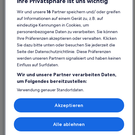
Ihre Privatsphäre ist uns wichtig
Datenschutzerklärung
Wir und unsere
16
Partner speichern und/ oder greifen
Cookie-Erklärung
auf Informationen auf einem Gerät zu, z.B. auf
eindeutige Kennungen in Cookies, um
Rechtliche Hinweise/Kontakt
personenbezogene Daten zu verarbeiten. Sie können
Inhaltsrichtlinien und Melden von Inhalten
Ihre Präferenzen akzeptieren oder verwalten. Klicken
Sie dazu bitte unten oder besuchen Sie jederzeit die
Hilfe
Seite der Datenschutzrichtlinie. Diese Präferenzen
werden unseren Partnern signalisiert und haben keinen
Hilfe
Einfluss auf Surfdaten.
Buchung ändern oder stornieren
Wir und unsere Partner verarbeiten Daten,
Rückerstattungsprozess und Zeitrahmen
um Folgendes bereitzustellen:
Buchen Sie einen Flug mit einer Gutschrift bei der Fluggesellschaft
Verwendung genauer Standortdaten.
Endgeräteeigenschaften zur Identifikation aktiv abfragen.
Internationale Reisedokumente
Speichern von oder Zugriff auf Informationen auf einem
Akzeptieren
Endgerät. Personalisierte Werbung und Inhalte, Messung
von Werbeleistung und der Performance von Inhalten,
Zielgruppenforschung sowie Entwicklung und
Verbesserung von Angeboten.
Alle ablehnen
© 2026 Expedia, Inc., ein Unternehmen der Expedia Group. Alle Rechte
Liste der Partner (Lieferanten)
vorbehalten. Expedia und das Expedia-Logo sind Handelsmarken oder