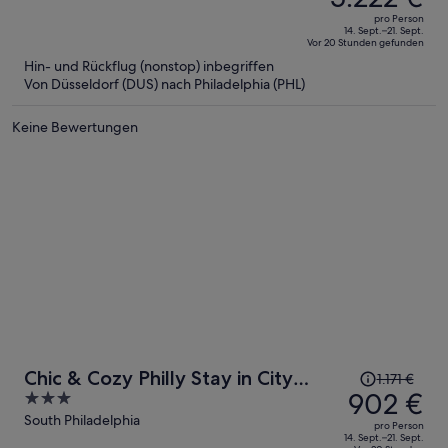
betrug
out
pro Person
8.654 €,
of
14. Sept.–21. Sept.
Vor 20 Stunden gefunden
jetzt
5
Hin- und Rückflug (nonstop) inbegriffen
beträgt
Von Düsseldorf (DUS) nach Philadelphia (PHL)
er
5.222 €
Keine Bewertungen
pro
Person
Der
Chic & Cozy Philly Stay in City
1.171 €
Preis
902 €
3
Center
betrug
out
South Philadelphia
pro Person
1.171 €,
of
14. Sept.–21. Sept.