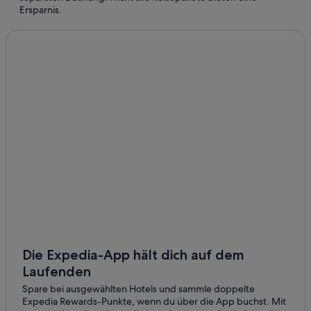
Hotels nahe King of Prussia Mall
Ersparnis.
Hotels mit Sauna in King of PRussland
King of PRussland Hotels
Media Hotels
Narberth Hotels
Norristown Hotels
North Hills Hotels
North Philadelphia: Hotels
Olde Kensington: Hotels
Paoli Hotels
Parkway Museums District: Hotels
Ferienwohnungen in Philadelphia
B&B in Philadelphia
Die Expedia-App hält dich auf dem
Laufenden
Hotels mit Aussicht in Philadelphia
Spare bei ausgewählten Hotels und sammle doppelte
Philadelphia Hotels
Expedia Rewards-Punkte, wenn du über die App buchst. Mit