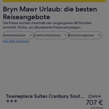
Bryn Mawr Urlaub: die besten
Reiseangebote
Die Preise wurden innerhalb der vergangenen 48 Stunden
ermittelt. Klicke, um aktualisierte Preise anzuzeigen.
Aufenthaltsdauer
Unterkunftsstandard
Beförderungsklasse
Alle Filter entfernen
Der
Towneplace Suites Cranbury South
872 €
Preis
707 €
3
Brunswick
betrug
out
pro Person