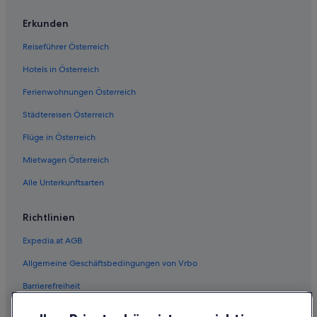
Erkunden
Reiseführer Österreich
Hotels in Österreich
Ferienwohnungen Österreich
Städtereisen Österreich
Flüge in Österreich
Mietwagen Österreich
Alle Unterkunftsarten
Richtlinien
Expedia.at AGB
Allgemeine Geschäftsbedingungen von Vrbo
Barrierefreiheit
Einreisebestimmungen