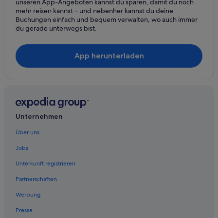
Motels in Philadelphia
unseren App-Angeboten kannst du sparen, damit du noch
mehr reisen kannst – und nebenher kannst du deine
Hotels nahe Philadelphia Museum of Art
Buchungen einfach und bequem verwalten, wo auch immer
du gerade unterwegs bist.
Villen in Philadelphia
Wohnungen in Philadelphia
App herunterladen
Plymouth Meeting Hotels
Hotels nahe Rittenhouse Square
Upper Darby Hotels
West-Philadelphia: Hotels
Unternehmen
Über uns
Jobs
Unterkunft registrieren
Partnerschaften
Werbung
Presse