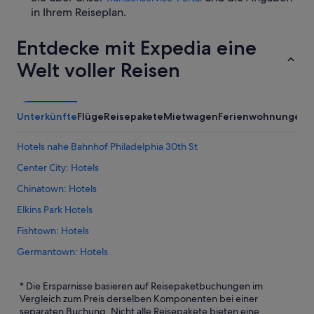
in Ihrem Reiseplan.
Entdecke mit Expedia eine
Welt voller Reisen
Unterkünfte
Flüge
Reisepakete
Mietwagen
Ferienwohnungen
A
Hotels nahe Bahnhof Philadelphia 30th St
Center City: Hotels
Chinatown: Hotels
Elkins Park Hotels
Fishtown: Hotels
Germantown: Hotels
Havertown Hotels
* Die Ersparnisse basieren auf Reisepaketbuchungen im
Hotels nahe Kimmel Center for the Performing Arts
Vergleich zum Preis derselben Komponenten bei einer
separaten Buchung. Nicht alle Reisepakete bieten eine