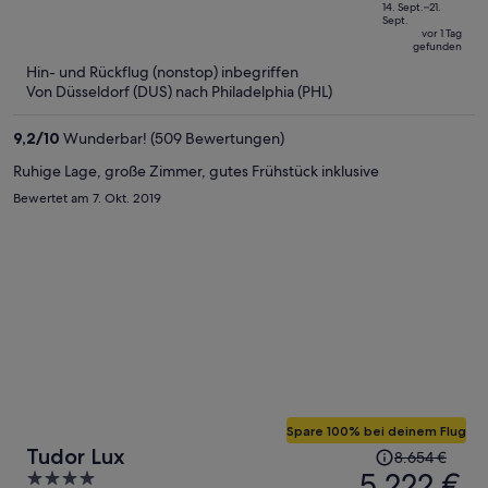
872 €,
of
14. Sept.–21.
Sept.
jetzt
5
vor 1 Tag
gefunden
beträgt
Hin- und Rückflug (nonstop) inbegriffen
er
Von Düsseldorf (DUS) nach Philadelphia (PHL)
707 €
pro
9,2
/
10
Wunderbar! (509 Bewertungen)
Person
Ruhige Lage, große Zimmer, gutes Frühstück inklusive
Bewertet am 7. Okt. 2019
Spare 100% bei deinem Flug
Der
Tudor Lux
8.654 €
Preis
5.222 €
4