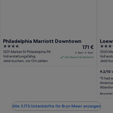
Philadelphia Marriott Downtown
Loews
4
Der
4
171 €
out
Preis
out
1201 Market St Philadelphia PA
1200 Mar
2. Sept.–3. Sept.
Voll erstattungsfähig
Voll ers
of
beträgt
of
inkl. Steuern & Gebühren
Jetzt buchen, vor Ort zahlen
Jetzt bu
5
171 €
5
pro
9,2
/
10
W
Nacht
vom
"It had 
American
2.
Attentiv
Sept.
amenitie
bis
Bewertet
zum
3.
Alle 3.173 Unterkünfte für Bryn Mawr anzeigen
Sept.