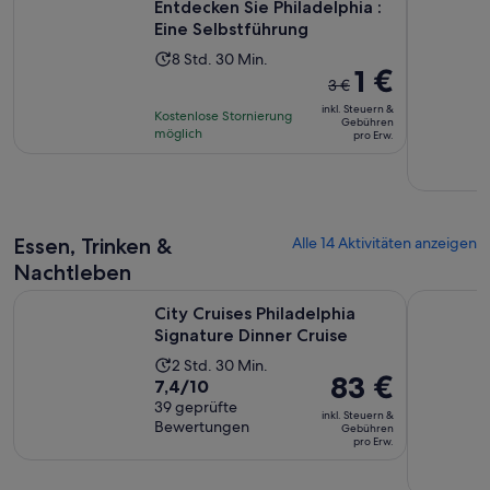
Entdecken Sie Philadelphia :
Eine Selbstführung
Die
8 Std. 30 Min.
Der
1 €
Aktivität
3 €
vorherige
dauert
inkl. Steuern &
Kostenlose Stornierung
Preis
Gebühren
8
möglich
pro Erw.
war
Stunden
3 €
und
und
30
der
Minuten
aktuelle
Essen, Trinken &
Alle 14 Aktivitäten anzeigen
Preis
Nachtleben
beträgt
Wird in ei
City Cruises Philadelphia Signature Dinner Cruise
Essen gehe
1 €
City Cruises Philadelphia
pro
Signature Dinner Cruise
Erw.
Die
2 Std. 30 Min.
Der
83 €
7.4
7,4/10
Aktivität
Preis
von
39 geprüfte
dauert
inkl. Steuern &
beträgt
Bewertungen
10,
Gebühren
2
pro Erw.
83 €
basierend
Stunden
pro
auf
und