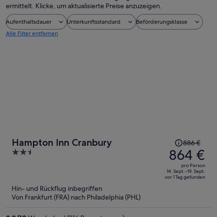
ermittelt. Klicke, um aktualisierte Preise anzuzeigen.
Aufenthaltsdauer
Unterkunftsstandard
Beförderungsklasse
Alle Filter entfernen
Der
Hampton Inn Cranbury
886 €
Preis
864 €
2.5
betrug
out
pro Person
886 €,
of
14. Sept.–19. Sept.
vor 1 Tag gefunden
jetzt
5
Hin- und Rückflug inbegriffen
beträgt
Von Frankfurt (FRA) nach Philadelphia (PHL)
er
864 €