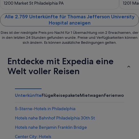
out
out
1200 Market St Philadelphia PA
1201 Mar
of
of
5
5
Alle 2.759 Unterkünfte für Thomas Jefferson University
Hospital anzeigen
Dies ist der niedrigste Preis pro Nacht für 1 Übernachtung von 2 Erwachsenen, der
in den letzten 24 Stunden gefunden wurde. Preise und Verfügbarkeiten können
sich ändern. Es können zusätzliche Bedingungen gelten.
Entdecke mit Expedia eine
Welt voller Reisen
Unterkünfte
Flüge
Reisepakete
Mietwagen
Ferienwohnung
5-Sterne-Hotels in Philadelphia
Hotels nahe Bahnhof Philadelphia 30th St
Hotels nahe Benjamin Franklin Bridge
Center City: Hotels