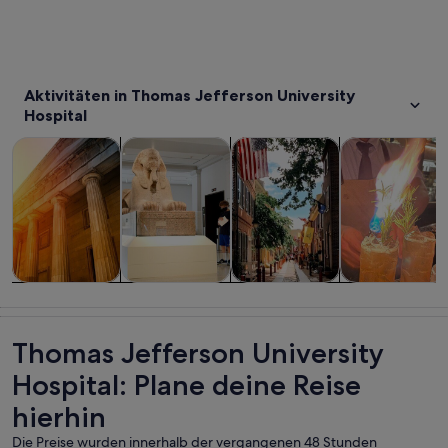
Aktivitäten in Thomas Jefferson University
Hospital
Wird in einem neuen Tab geöffne
Wird in einem neuen Tab
W
Touren und Tagesausflüge
Geschichte & Kultur
Private & individuelle Touren
Essen, Trinken
Touren und
Geschichte &
Private &
Essen, Trinken
Tagesausflüge
Kultur
individuelle
& Nachtleben
Touren
Thomas Jefferson University
Hospital: Plane deine Reise
hierhin
Die Preise wurden innerhalb der vergangenen 48 Stunden