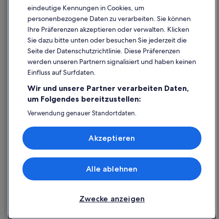
eindeutige Kennungen in Cookies, um
Rechtliche Hinweise/Kontakt
personenbezogene Daten zu verarbeiten. Sie können
Inhaltsrichtlinien und Melden von Inhalten
Ihre Präferenzen akzeptieren oder verwalten. Klicken
Sie dazu bitte unten oder besuchen Sie jederzeit die
Hilfe
Seite der Datenschutzrichtlinie. Diese Präferenzen
werden unseren Partnern signalisiert und haben keinen
Hilfe
Einfluss auf Surfdaten.
Buchung ändern oder stornieren
Wir und unsere Partner verarbeiten Daten,
Rückerstattungsprozess und Zeitrahmen
um Folgendes bereitzustellen:
Buchen Sie einen Flug mit einer Gutschrift bei der Fluggesellschaft
Verwendung genauer Standortdaten.
Endgeräteeigenschaften zur Identifikation aktiv abfragen.
Internationale Reisedokumente
Speichern von oder Zugriff auf Informationen auf einem
Akzeptieren
Endgerät. Personalisierte Werbung und Inhalte, Messung
von Werbeleistung und der Performance von Inhalten,
Zielgruppenforschung sowie Entwicklung und
Verbesserung von Angeboten.
Alle ablehnen
© 2026 Expedia, Inc., ein Unternehmen der Expedia Group. Alle Rechte
Liste der Partner (Lieferanten)
vorbehalten. Expedia und das Expedia-Logo sind Handelsmarken oder
eingetragene Handelsmarken von Expedia, Inc.
Zwecke anzeigen