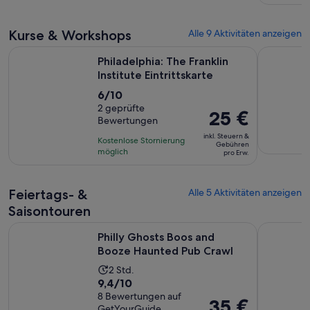
Erw.
39
30
Bewertungen.
Minuten
Kurse & Workshops
Alle 9 Aktivitäten anzeigen
Wird in ein
Philadelphia: The Franklin Institute Eintrittskarte
Klassische
Philadelphia: The Franklin
Institute Eintrittskarte
6.0
6/10
von
2 geprüfte
Der
25 €
Bewertungen
10,
Preis
basierend
inkl. Steuern &
Kostenlose Stornierung
beträgt
Gebühren
auf
möglich
pro Erw.
25 €
2
pro
Bewertungen.
Erw.
Feiertags- &
Alle 5 Aktivitäten anzeigen
Saisontouren
Wird in e
Philly Ghosts Boos and Booze Haunted Pub Crawl
Philadelph
Philly Ghosts Boos and
Booze Haunted Pub Crawl
Die
2 Std.
9.4
9,4/10
Aktivität
von
8 Bewertungen auf
dauert
Der
35 €
GetYourGuide