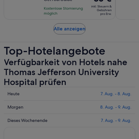
10,
2
Preis
basierend
inkl. Steuern &
Stunden
Kostenlose Stornierung
beträgt
Gebühren
auf
möglich
pro Erw.
35 €
8
pro
Bewertungen.
Wird
Alle anzeigen
Erw.
in
einem
Top-Hotelangebote
neuen
Tab
geöffnet
Verfügbarkeit von Hotels nahe
Thomas Jefferson University
Hospital prüfen
Prüfe
Heute
7. Aug. - 8. Aug.
die
Preise
Prüfe
Morgen
8. Aug. - 9. Aug.
nahe
die
Thomas
Preise
Prüfe
Dieses Wochenende
7. Aug. - 9. Aug.
Jefferson
nahe
die
University
Thomas
Preise