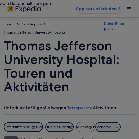
Zum Hauptinhalt springen
App herunterladen
Deine Reise
Philadelphia
planen
Thomas Jefferson University Hospital
Thomas Jefferson
University Hospital:
Touren und
Aktivitäten
Unterkünfte
Flüge
Mietwagen
Reisepakete
Aktivitäten
Unterkunft hinzugefügt
Flug hinzugefügt
Mietwagen
Economy