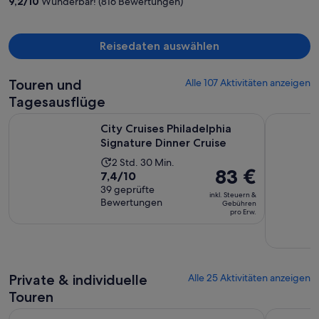
9,2
/
10
Wunderbar! (816 Bewertungen)
pro
Person
Reisedaten auswählen
Touren und
Alle 107 Aktivitäten anzeigen
Tagesausflüge
Wird in ei
City Cruises Philadelphia Signature Dinner Cruise
Hop-on-Ho
City Cruises Philadelphia
Signature Dinner Cruise
Die
2 Std. 30 Min.
Der
83 €
7.4
7,4/10
Aktivität
Preis
von
39 geprüfte
dauert
inkl. Steuern &
beträgt
Bewertungen
10,
Gebühren
2
pro Erw.
83 €
basierend
Stunden
pro
auf
und
Erw.
39
30
Bewertungen.
Minuten
Private & individuelle
Alle 25 Aktivitäten anzeigen
Touren
Wird in eine
Entdecken Sie Philadelphia : Eine Selbstführung
Rundgang d