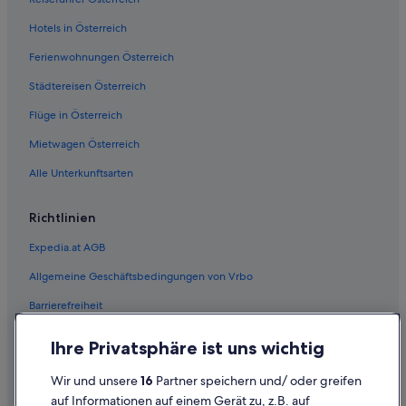
Günstige in Philadelphia
Hotels in Österreich
Hotels mit Aussicht in Philadelphia
Ferienwohnungen Österreich
Philadelphia Hotels
Städtereisen Österreich
Motels in Philadelphia
Flüge in Österreich
Hotels nahe Philadelphia Museum of Art
Mietwagen Österreich
Villen in Philadelphia
Alle Unterkunftsarten
Wohnungen in Philadelphia
Hotels nahe Philadelphia's Gay Bingo
Richtlinien
Hotels nahe Rittenhouse Square
Expedia.at AGB
Upper Darby Hotels
Allgemeine Geschäftsbedingungen von Vrbo
West-Philadelphia: Hotels
Barrierefreiheit
Einreisebestimmungen
Ihre Privatsphäre ist uns wichtig
Datenschutzerklärung
Wir und unsere
16
Partner speichern und/ oder greifen
Cookie-Erklärung
auf Informationen auf einem Gerät zu, z.B. auf