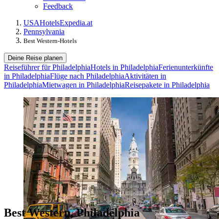
Feedback
USA
Hotels
Expedia.at
Pennsylvania
Best Western-Hotels
Deine Reise planen
Reiseführer für Philadelphia
Hotels in Philadelphia
Ferienunterkünfte
in Philadelphia
Flüge nach Philadelphia
Aktivitäten in
Philadelphia
Mietwagen in Philadelphia
Reisepakete in Philadelphia
Best Western, Philadelphia