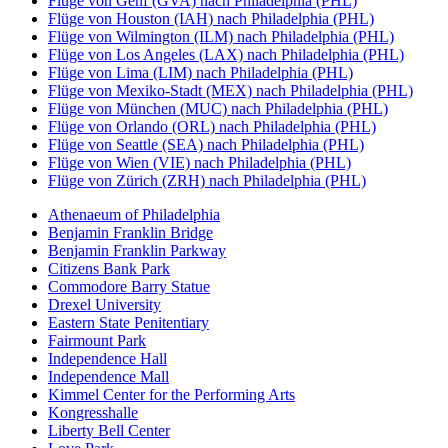
Flüge von Genf (GVA) nach Philadelphia (PHL)
Flüge von Houston (IAH) nach Philadelphia (PHL)
Flüge von Wilmington (ILM) nach Philadelphia (PHL)
Flüge von Los Angeles (LAX) nach Philadelphia (PHL)
Flüge von Lima (LIM) nach Philadelphia (PHL)
Flüge von Mexiko-Stadt (MEX) nach Philadelphia (PHL)
Flüge von München (MUC) nach Philadelphia (PHL)
Flüge von Orlando (ORL) nach Philadelphia (PHL)
Flüge von Seattle (SEA) nach Philadelphia (PHL)
Flüge von Wien (VIE) nach Philadelphia (PHL)
Flüge von Zürich (ZRH) nach Philadelphia (PHL)
Athenaeum of Philadelphia
Benjamin Franklin Bridge
Benjamin Franklin Parkway
Citizens Bank Park
Commodore Barry Statue
Drexel University
Eastern State Penitentiary
Fairmount Park
Independence Hall
Independence Mall
Kimmel Center for the Performing Arts
Kongresshalle
Liberty Bell Center