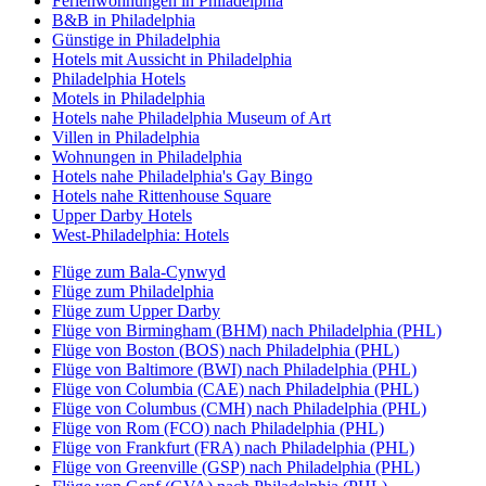
Ferienwohnungen in Philadelphia
B&B in Philadelphia
Günstige in Philadelphia
Hotels mit Aussicht in Philadelphia
Philadelphia Hotels
Motels in Philadelphia
Hotels nahe Philadelphia Museum of Art
Villen in Philadelphia
Wohnungen in Philadelphia
Hotels nahe Philadelphia's Gay Bingo
Hotels nahe Rittenhouse Square
Upper Darby Hotels
West-Philadelphia: Hotels
Flüge zum Bala-Cynwyd
Flüge zum Philadelphia
Flüge zum Upper Darby
Flüge von Birmingham (BHM) nach Philadelphia (PHL)
Flüge von Boston (BOS) nach Philadelphia (PHL)
Flüge von Baltimore (BWI) nach Philadelphia (PHL)
Flüge von Columbia (CAE) nach Philadelphia (PHL)
Flüge von Columbus (CMH) nach Philadelphia (PHL)
Flüge von Rom (FCO) nach Philadelphia (PHL)
Flüge von Frankfurt (FRA) nach Philadelphia (PHL)
Flüge von Greenville (GSP) nach Philadelphia (PHL)