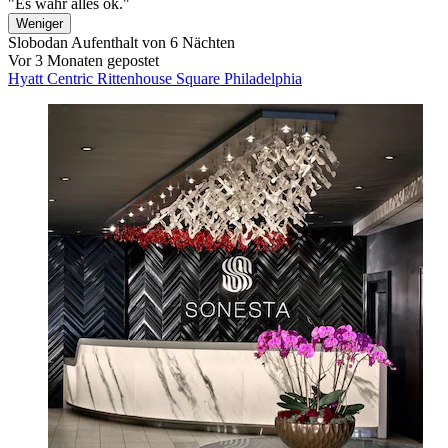
"Es wahr alles ok."
Weniger
Slobodan
Aufenthalt von 6 Nächten
Vor 3 Monaten gepostet
Hyatt Centric Rittenhouse Square Philadelphia