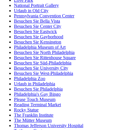
Love Park
National Portrait Gallery
Urlaub in Old City
Pennsylvania Convention Center
Besuchen Sie Bella Vista
Besuchen Sie Center City
Besuchen Sie Eastwick
Besuchen Sie Gayborhood
Besuchen Sie Kensington
Philadelphia Museum of Art
Besuchen Sie North Philadelphia
Besuchen Sie Rittenhouse Square
Besuchen Sie Süd-Philadelphia
Besuchen Sie University City
Besuchen Sie West-Philadelphia
Philadelphia Zoo
Urlaub in Philadelphia
Besuchen Sie Philadelphia
Philadelphia's Gay Bingo
Please Touch Museum
Reading Terminal Market
Rocky Statue
The Franklin Institute
The Mütter Museum
Thomas Jefferson University Hospital