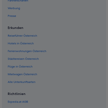
Partnerschaften
Best Western Hotels in Philadelphia
Werbung
Günstige in Philadelphia
Presse
Philadelphia Hotels
Erkunden
Motels in Philadelphia
Hotels nahe Philadelphia Museum of Art
Reiseführer Österreich
Villen in Philadelphia
Hotels in Österreich
Wohnungen in Philadelphia
Ferienwohnungen Österreich
Ridley Park Hotels
Städtereisen Österreich
Upper Darby Hotels
Flüge in Österreich
West-Philadelphia: Hotels
Mietwagen Österreich
Alle Unterkunftsarten
Richtlinien
Expedia.at AGB