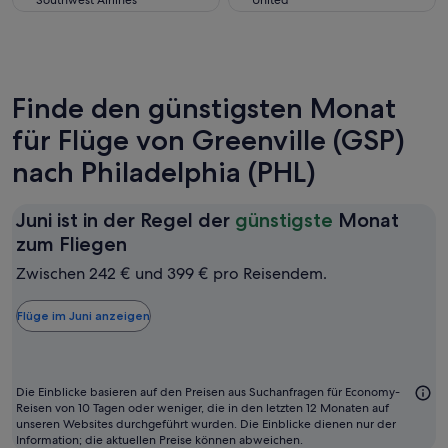
Southwest Airlines
United
Finde den günstigsten Monat
für Flüge von Greenville (GSP)
nach Philadelphia (PHL)
Juni ist in der Regel der
günstigste
Monat
Juni
zum Fliegen
ist
Zwischen 242 € und 399 € pro Reisendem.
in
der
Flüge im Juni anzeigen
Regel
der
günstigste
Die Einblicke basieren auf den Preisen aus Suchanfragen für Economy-
Monat
Reisen von 10 Tagen oder weniger, die in den letzten 12 Monaten auf
unseren Websites durchgeführt wurden. Die Einblicke dienen nur der
zum
Information; die aktuellen Preise können abweichen.