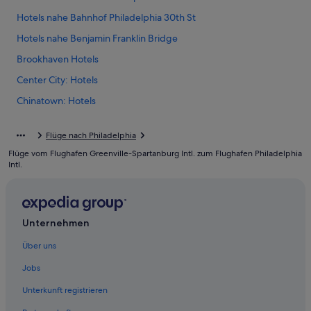
Hotels nahe Bahnhof Philadelphia 30th St
Hotels nahe Benjamin Franklin Bridge
Brookhaven Hotels
Center City: Hotels
Chinatown: Hotels
Hotels nahe Citizens Bank Park
Flüge nach Philadelphia
Havertown Hotels
Flüge vom Flughafen Greenville-Spartanburg Intl. zum Flughafen Philadelphia
Hotels nahe Kimmel Center for the Performing Arts
Intl.
Hotels nahe Liberty Bell Center
Hotels nahe Lincoln Financial Field
Unternehmen
Market East: Hotels
Parkway Museums District: Hotels
Über uns
Aparthotels in Philadelphia
Jobs
Ferienwohnungen in Philadelphia
Unterkunft registrieren
B&B in Philadelphia