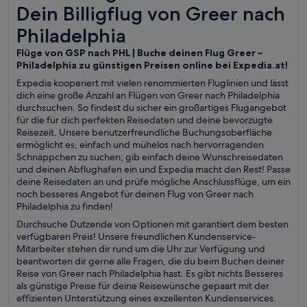
Dein Billigflug von Greer nach Philadelphia
Dein Billigflug von Greer nach
Philadelphia
Flüge von GSP nach PHL | Buche deinen Flug Greer –
Philadelphia zu günstigen Preisen online bei Expedia.at!
Expedia kooperiert mit vielen renommierten Fluglinien und lässt
dich eine große Anzahl an Flügen von Greer nach Philadelphia
durchsuchen. So findest du sicher ein großartiges Flugangebot
für die für dich perfekten Reisedaten und deine bevorzugte
Reisezeit. Unsere benutzerfreundliche Buchungsoberfläche
ermöglicht es, einfach und mühelos nach hervorragenden
Schnäppchen zu suchen; gib einfach deine Wunschreisedaten
und deinen Abflughafen ein und Expedia macht den Rest! Passe
deine Reisedaten an und prüfe mögliche Anschlussflüge, um ein
noch besseres Angebot für deinen Flug von Greer nach
Philadelphia zu finden!
Durchsuche Dutzende von Optionen mit garantiert dem besten
verfügbaren Preis! Unsere freundlichen Kundenservice-
Mitarbeiter stehen dir rund um die Uhr zur Verfügung und
beantworten dir gerne alle Fragen, die du beim Buchen deiner
Reise von Greer nach Philadelphia hast. Es gibt nichts Besseres
als günstige Preise für deine Reisewünsche gepaart mit der
effizienten Unterstützung eines exzellenten Kundenservices.