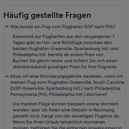
Fliegen
Häufig gestellte Fragen
Was kostet ein Flug vom Flughafen GSP nach PHL?
Basierend auf Flugtarifen aus den vergangenen 7
Tagen gibt es Hin- und Rückflüge zwischen den
beiden Flughäfen Greenville-Spartanburg Intl. und
Philadelphia Intl. bereits ab einem Preis von .
Buchen Sie gleich heute und sichern Sie sich einen
atemberaubend günstigen Preis für Ihre Flugreise.
Muss ich eine Stornierungsgebühr bezahlen, wenn ich
meinen Flug vom Flughafen Greenville, South Carolina
(GSP-Greenville-Spartanburg Intl.) nach Philadelphia,
Pennsylvania (PHL-Philadelphia Intl.) storniere?
Die meisten Flüge können bequem online storniert
werden, aber ob Ihnen eine Gebühr in Rechnung
gestellt wird, hängt von der jeweiligen Fluglinie ab.
Wenn Sie Ihren Urlaub tatsächlich stornieren
müssen, befolgen Sie die einfachen Anweisungen in