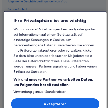
Allgemeine Geschäftsbedingungen von Vrbo
Barrierefreiheit
Einreisebestimmungen
Ihre Privatsphäre ist uns wichtig
Datenschutzerklärung
Wir und unsere
16
Partner speichern und/ oder greifen
Cookie-Erklärung
auf Informationen auf einem Gerät zu, z.B. auf
eindeutige Kennungen in Cookies, um
Rechtliche Hinweise/Kontakt
personenbezogene Daten zu verarbeiten. Sie können
Inhaltsrichtlinien und Melden von Inhalten
Ihre Präferenzen akzeptieren oder verwalten. Klicken
Sie dazu bitte unten oder besuchen Sie jederzeit die
Hilfe
Seite der Datenschutzrichtlinie. Diese Präferenzen
werden unseren Partnern signalisiert und haben keinen
Hilfe
Einfluss auf Surfdaten.
Buchung ändern oder stornieren
Wir und unsere Partner verarbeiten Daten,
Rückerstattungsprozess und Zeitrahmen
um Folgendes bereitzustellen:
Buchen Sie einen Flug mit einer Gutschrift bei der Fluggesellschaft
Verwendung genauer Standortdaten.
Endgeräteeigenschaften zur Identifikation aktiv abfragen.
Internationale Reisedokumente
Speichern von oder Zugriff auf Informationen auf einem
Akzeptieren
Endgerät. Personalisierte Werbung und Inhalte, Messung