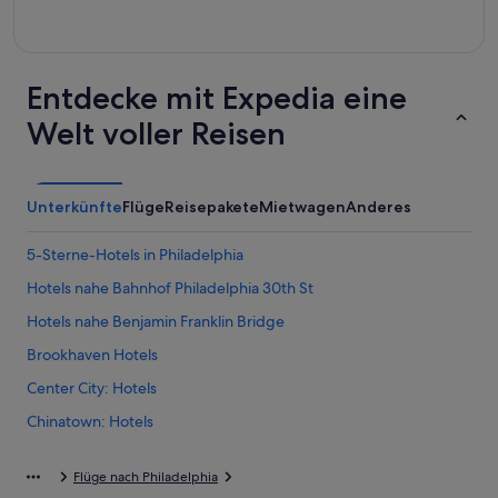
Entdecke mit Expedia eine
Welt voller Reisen
Unterkünfte
Flüge
Reisepakete
Mietwagen
Anderes
5-Sterne-Hotels in Philadelphia
Hotels nahe Bahnhof Philadelphia 30th St
Hotels nahe Benjamin Franklin Bridge
Brookhaven Hotels
Center City: Hotels
Chinatown: Hotels
Hotels nahe Citizens Bank Park
Flüge nach Philadelphia
Hotels nahe Kimmel Center for the Performing Arts