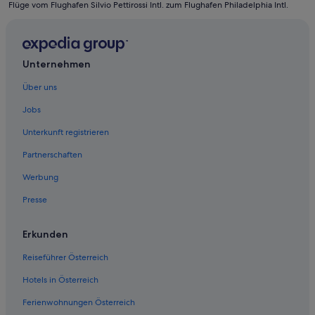
Flüge vom Flughafen Silvio Pettirossi Intl. zum Flughafen Philadelphia Intl.
Hotels nahe Lincoln Financial Field
Market East: Hotels
Media Hotels
Unternehmen
Olde Kensington: Hotels
Über uns
Hotels nahe Pennsylvania Convention Center
Jobs
Aparthotels in Philadelphia
Unterkunft registrieren
Ferienwohnungen in Philadelphia
Partnerschaften
Best Western Hotels in Philadelphia
Werbung
Günstige in Philadelphia
Presse
Hotels mit Aussicht in Philadelphia
Philadelphia Hotels
Erkunden
Hotels nahe Philadelphia Museum of Art
Reiseführer Österreich
Villen in Philadelphia
Hotels in Österreich
Wohnungen in Philadelphia
Ferienwohnungen Österreich
Hotels nahe Philadelphia's Gay Bingo