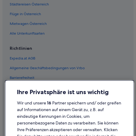
Städtereisen Österreich
Ridley Park Hotels
Flüge in Österreich
Hotels nahe Rittenhouse Square
Mietwagen Österreich
Upper Darby Hotels
Alle Unterkunftsarten
West-Philadelphia: Hotels
Richtlinien
Expedia.at AGB
Allgemeine Geschäftsbedingungen von Vrbo
Barrierefreiheit
Einreisebestimmungen
Ihre Privatsphäre ist uns wichtig
Datenschutzerklärung
Wir und unsere
16
Partner speichern und/ oder greifen
Cookie-Erklärung
auf Informationen auf einem Gerät zu, z.B. auf
eindeutige Kennungen in Cookies, um
Rechtliche Hinweise/Kontakt
personenbezogene Daten zu verarbeiten. Sie können
Inhaltsrichtlinien und Melden von Inhalten
Ihre Präferenzen akzeptieren oder verwalten. Klicken