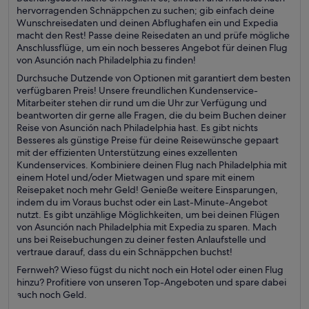
hervorragenden Schnäppchen zu suchen; gib einfach deine
Wunschreisedaten und deinen Abflughafen ein und Expedia
macht den Rest! Passe deine Reisedaten an und prüfe mögliche
Anschlussflüge, um ein noch besseres Angebot für deinen Flug
von Asunción nach Philadelphia zu finden!
Durchsuche Dutzende von Optionen mit garantiert dem besten
verfügbaren Preis! Unsere freundlichen Kundenservice-
Mitarbeiter stehen dir rund um die Uhr zur Verfügung und
beantworten dir gerne alle Fragen, die du beim Buchen deiner
Reise von Asunción nach Philadelphia hast. Es gibt nichts
Besseres als günstige Preise für deine Reisewünsche gepaart
mit der effizienten Unterstützung eines exzellenten
Kundenservices. Kombiniere deinen Flug nach Philadelphia mit
einem Hotel und/oder Mietwagen und spare mit einem
Reisepaket noch mehr Geld! Genieße weitere Einsparungen,
indem du im Voraus buchst oder ein Last-Minute-Angebot
nutzt. Es gibt unzählige Möglichkeiten, um bei deinen Flügen
von Asunción nach Philadelphia mit Expedia zu sparen. Mach
uns bei Reisebuchungen zu deiner festen Anlaufstelle und
vertraue darauf, dass du ein Schnäppchen buchst!
Fernweh? Wieso fügst du nicht noch ein Hotel oder einen Flug
hinzu? Profitiere von unseren Top-Angeboten und spare dabei
auch noch Geld.