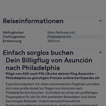
Reiseinformationen
Abflughafen
Silvio Pettirossi Intl.
Zielflughafen
Philadelphia Intl.
Entfernung
7426
km
Einfach sorglos buchen
Dein Billigflug von Asunción nach Philadelphia
Dein Billigflug von Asunción
nach Philadelphia
Flüge von ASU nach PHL | Buche deinen Flug Asunción –
Philadelphia zu günstigen Preisen online bei Expedia.at!
Expedia kooperiert mit vielen renommierten Fluglinien und lässt
dich eine große Anzahl an Flügen von Asunción nach
Philadelphia durchsuchen. So findest du sicher ein großartiges
Flugangebot für die für dich perfekten Reisedaten und deine
bevorzugte Reisezeit. Unsere benutzerfreundliche
Buchungsoberfläche ermöglicht es, einfach und mühelos nach