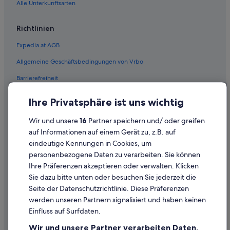
Alle Unterkunftsarten
Richtlinien
Expedia.at AGB
Allgemeine Geschäftsbedingungen von Vrbo
Barrierefreiheit
Einreisebestimmungen
Ihre Privatsphäre ist uns wichtig
Datenschutzerklärung
Wir und unsere
16
Partner speichern und/ oder greifen
Cookie-Erklärung
auf Informationen auf einem Gerät zu, z.B. auf
eindeutige Kennungen in Cookies, um
Rechtliche Hinweise/Kontakt
personenbezogene Daten zu verarbeiten. Sie können
Inhaltsrichtlinien und Melden von Inhalten
Ihre Präferenzen akzeptieren oder verwalten. Klicken
Sie dazu bitte unten oder besuchen Sie jederzeit die
Hilfe
Seite der Datenschutzrichtlinie. Diese Präferenzen
werden unseren Partnern signalisiert und haben keinen
Hilfe
Einfluss auf Surfdaten.
Buchung ändern oder stornieren
Wir und unsere Partner verarbeiten Daten,