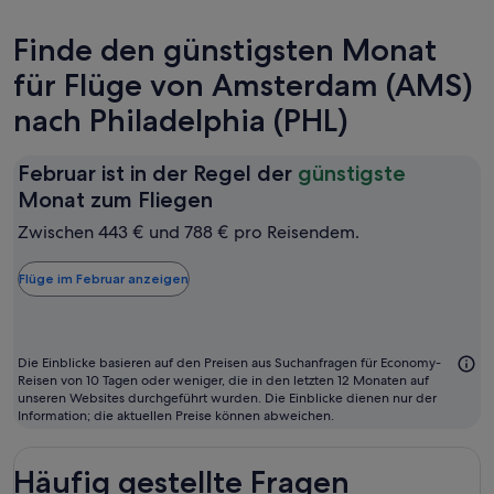
Finde den günstigsten Monat
für Flüge von Amsterdam (AMS)
nach Philadelphia (PHL)
Februar ist in der Regel der
günstigste
Februar
Monat zum Fliegen
ist
Zwischen 443 € und 788 € pro Reisendem.
in
der
Flüge im Februar anzeigen
Regel
der
günstigste
Die Einblicke basieren auf den Preisen aus Suchanfragen für Economy-
Monat
Reisen von 10 Tagen oder weniger, die in den letzten 12 Monaten auf
unseren Websites durchgeführt wurden. Die Einblicke dienen nur der
zum
Information; die aktuellen Preise können abweichen.
Fliegen
Häufig gestellte Fragen