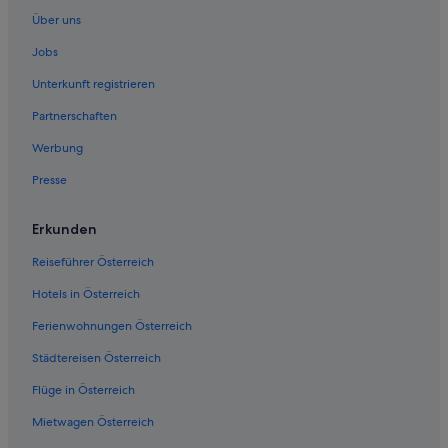
Ferienwohnungen in Philadelphia
Über uns
B&B in Philadelphia
Jobs
Günstige in Philadelphia
Unterkunft registrieren
Philadelphia Hotels
Partnerschaften
Motels in Philadelphia
Werbung
Wohnungen in Philadelphia
Presse
Hotels nahe Philadelphia's Gay Bingo
Ridley Park Hotels
Erkunden
Hotels nahe Rittenhouse Square
Reiseführer Österreich
Upper Darby Hotels
Hotels in Österreich
West-Philadelphia: Hotels
Ferienwohnungen Österreich
Städtereisen Österreich
Flüge in Österreich
Mietwagen Österreich