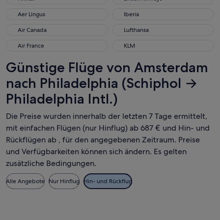
Aer Lingus
Iberia
Aer Lingus
Iberia
Air Canada
Lufthansa
Air Canada
Lufthansa
Air France
KLM
Air France
KLM
Günstige Flüge von Amsterdam
nach Philadelphia (Schiphol →
Philadelphia Intl.)
Die Preise wurden innerhalb der letzten 7 Tage ermittelt,
mit einfachen Flügen (nur Hinflug) ab 687 € und Hin- und
Rückflügen ab , für den angegebenen Zeitraum. Preise
und Verfügbarkeiten können sich ändern. Es gelten
zusätzliche Bedingungen.
Alle Angebote
Nur Hinflug
Hin- und Rückflug