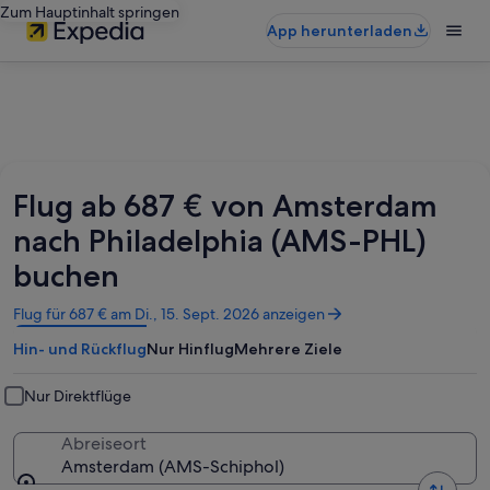
Zum Hauptinhalt springen
App herunterladen
Flug ab 687 € von Amsterdam
nach Philadelphia (AMS-PHL)
buchen
Wird
Flug für 687 € am Di., 15. Sept. 2026 anzeigen
in
Hin- und Rückflug
Nur Hinflug
Mehrere Ziele
einem
neuen
Fenster
Nur Direktflüge
geöffnet
Abreiseort
Amsterdam (AMS-Schiphol)