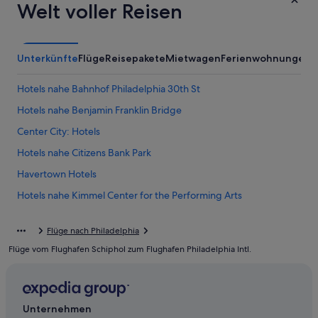
Welt voller Reisen
Unterkünfte
Flüge
Reisepakete
Mietwagen
Ferienwohnungen
A
Hotels nahe Bahnhof Philadelphia 30th St
Hotels nahe Benjamin Franklin Bridge
Center City: Hotels
Hotels nahe Citizens Bank Park
Havertown Hotels
Hotels nahe Kimmel Center for the Performing Arts
Hotels nahe Liberty Bell Center
Flüge nach Philadelphia
Hotels nahe Lincoln Financial Field
Flüge vom Flughafen Schiphol zum Flughafen Philadelphia Intl.
Market East: Hotels
Parkway Museums District: Hotels
Aparthotels in Philadelphia
Unternehmen