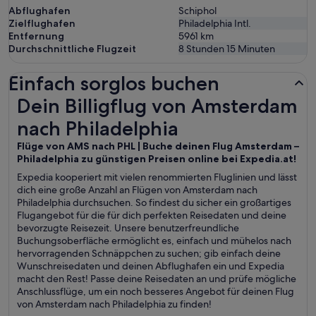
Abflughafen
Schiphol
Zielflughafen
Philadelphia Intl.
Entfernung
5961
km
Durchschnittliche Flugzeit
8 Stunden 15 Minuten
Einfach sorglos buchen
Dein Billigflug von Amsterdam nach Philadelphia
Dein Billigflug von Amsterdam
nach Philadelphia
Flüge von AMS nach PHL | Buche deinen Flug Amsterdam –
Philadelphia zu günstigen Preisen online bei Expedia.at!
Expedia kooperiert mit vielen renommierten Fluglinien und lässt
dich eine große Anzahl an Flügen von Amsterdam nach
Philadelphia durchsuchen. So findest du sicher ein großartiges
Flugangebot für die für dich perfekten Reisedaten und deine
bevorzugte Reisezeit. Unsere benutzerfreundliche
Buchungsoberfläche ermöglicht es, einfach und mühelos nach
hervorragenden Schnäppchen zu suchen; gib einfach deine
Wunschreisedaten und deinen Abflughafen ein und Expedia
macht den Rest! Passe deine Reisedaten an und prüfe mögliche
Anschlussflüge, um ein noch besseres Angebot für deinen Flug
von Amsterdam nach Philadelphia zu finden!