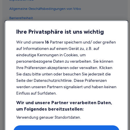
Allgemeine Geschäftsbedingungen von Vrbo
Barrierefreiheit
Einreisebestimmungen
Ihre Privatsphäre ist uns wichtig
Datenschutzerklärung
Wir und unsere
16
Partner speichern und/ oder greifen
Cookie-Erklärung
auf Informationen auf einem Gerät zu, z.B. auf
eindeutige Kennungen in Cookies, um
Rechtliche Hinweise/Kontakt
personenbezogene Daten zu verarbeiten. Sie können
Inhaltsrichtlinien und Melden von Inhalten
Ihre Präferenzen akzeptieren oder verwalten. Klicken
Sie dazu bitte unten oder besuchen Sie jederzeit die
Hilfe
Seite der Datenschutzrichtlinie. Diese Präferenzen
werden unseren Partnern signalisiert und haben keinen
Hilfe
Einfluss auf Surfdaten.
Buchung ändern oder stornieren
Wir und unsere Partner verarbeiten Daten,
Rückerstattungsprozess und Zeitrahmen
um Folgendes bereitzustellen:
Buchen Sie einen Flug mit einer Gutschrift bei der Fluggesellschaft
Verwendung genauer Standortdaten.
Endgeräteeigenschaften zur Identifikation aktiv abfragen.
Internationale Reisedokumente
Speichern von oder Zugriff auf Informationen auf einem