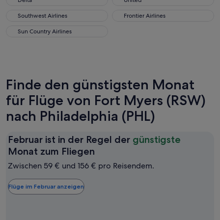
Delta
United
Southwest Airlines
Frontier Airlines
Southwest Airlines
Frontier Airlines
Sun Country Airlines
Sun Country Airlines
Finde den günstigsten Monat
für Flüge von Fort Myers (RSW)
nach Philadelphia (PHL)
Februar ist in der Regel der
günstigste
Februar
Monat zum Fliegen
ist
Zwischen 59 € und 156 € pro Reisendem.
in
der
Flüge im Februar anzeigen
Regel
der