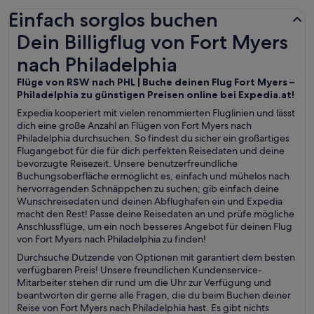
Einfach sorglos buchen
Dein Billigflug von Fort Myers nach Philadelphia
Dein Billigflug von Fort Myers
nach Philadelphia
Flüge von RSW nach PHL | Buche deinen Flug Fort Myers –
Philadelphia zu günstigen Preisen online bei Expedia.at!
Expedia kooperiert mit vielen renommierten Fluglinien und lässt
dich eine große Anzahl an Flügen von Fort Myers nach
Philadelphia durchsuchen. So findest du sicher ein großartiges
Flugangebot für die für dich perfekten Reisedaten und deine
bevorzugte Reisezeit. Unsere benutzerfreundliche
Buchungsoberfläche ermöglicht es, einfach und mühelos nach
hervorragenden Schnäppchen zu suchen; gib einfach deine
Wunschreisedaten und deinen Abflughafen ein und Expedia
macht den Rest! Passe deine Reisedaten an und prüfe mögliche
Anschlussflüge, um ein noch besseres Angebot für deinen Flug
von Fort Myers nach Philadelphia zu finden!
Durchsuche Dutzende von Optionen mit garantiert dem besten
verfügbaren Preis! Unsere freundlichen Kundenservice-
Mitarbeiter stehen dir rund um die Uhr zur Verfügung und
beantworten dir gerne alle Fragen, die du beim Buchen deiner
Reise von Fort Myers nach Philadelphia hast. Es gibt nichts