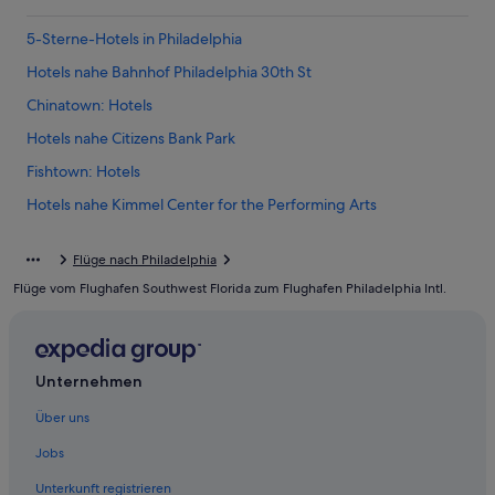
5-Sterne-Hotels in Philadelphia
Hotels nahe Bahnhof Philadelphia 30th St
Chinatown: Hotels
Hotels nahe Citizens Bank Park
Fishtown: Hotels
Hotels nahe Kimmel Center for the Performing Arts
Hotels nahe Liberty Bell Center
Flüge nach Philadelphia
Hotels nahe Lincoln Financial Field
Flüge vom Flughafen Southwest Florida zum Flughafen Philadelphia Intl.
Market East: Hotels
Olde Kensington: Hotels
Parkway Museums District: Hotels
Unternehmen
Aparthotels in Philadelphia
Über uns
Ferienwohnungen in Philadelphia
Jobs
B&B in Philadelphia
Unterkunft registrieren