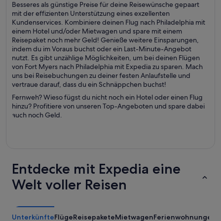
Besseres als günstige Preise für deine Reisewünsche gepaart
mit der effizienten Unterstützung eines exzellenten
Kundenservices. Kombiniere deinen Flug nach Philadelphia mit
einem Hotel und/oder Mietwagen und spare mit einem
Reisepaket noch mehr Geld! Genieße weitere Einsparungen,
indem du im Voraus buchst oder ein Last-Minute-Angebot
nutzt. Es gibt unzählige Möglichkeiten, um bei deinen Flügen
von Fort Myers nach Philadelphia mit Expedia zu sparen. Mach
uns bei Reisebuchungen zu deiner festen Anlaufstelle und
vertraue darauf, dass du ein Schnäppchen buchst!
Fernweh? Wieso fügst du nicht noch ein Hotel oder einen Flug
hinzu? Profitiere von unseren Top-Angeboten und spare dabei
auch noch Geld.
Entdecke mit Expedia eine
Welt voller Reisen
Unterkünfte
Flüge
Reisepakete
Mietwagen
Ferienwohnungen
A