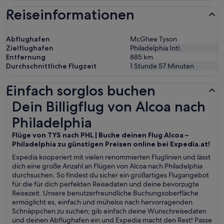
Reiseinformationen
Abflughafen
McGhee Tyson
Zielflughafen
Philadelphia Intl.
Entfernung
885
km
Durchschnittliche Flugzeit
1 Stunde 57 Minuten
Einfach sorglos buchen
Dein Billigflug von Alcoa nach Philadelphia
Dein Billigflug von Alcoa nach
Philadelphia
Flüge von TYS nach PHL | Buche deinen Flug Alcoa –
Philadelphia zu günstigen Preisen online bei Expedia.at!
Expedia kooperiert mit vielen renommierten Fluglinien und lässt
dich eine große Anzahl an Flügen von Alcoa nach Philadelphia
durchsuchen. So findest du sicher ein großartiges Flugangebot
für die für dich perfekten Reisedaten und deine bevorzugte
Reisezeit. Unsere benutzerfreundliche Buchungsoberfläche
ermöglicht es, einfach und mühelos nach hervorragenden
Schnäppchen zu suchen; gib einfach deine Wunschreisedaten
und deinen Abflughafen ein und Expedia macht den Rest! Passe