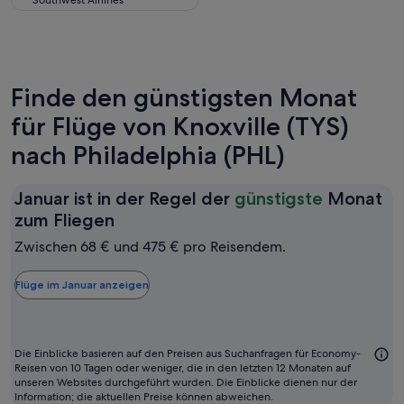
Southwest Airlines
Finde den günstigsten Monat
für Flüge von Knoxville (TYS)
nach Philadelphia (PHL)
Januar ist in der Regel der
günstigste
Monat
Januar
zum Fliegen
ist
Zwischen 68 € und 475 € pro Reisendem.
in
der
Flüge im Januar anzeigen
Regel
der
günstigste
Die Einblicke basieren auf den Preisen aus Suchanfragen für Economy-
Monat
Reisen von 10 Tagen oder weniger, die in den letzten 12 Monaten auf
unseren Websites durchgeführt wurden. Die Einblicke dienen nur der
zum
Information; die aktuellen Preise können abweichen.