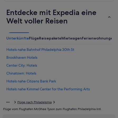
Entdecke mit Expedia eine
Welt voller Reisen
Unterkünfte
Flüge
Reisepakete
Mietwagen
Ferienwohnungen
A
Hotels nahe Bahnhof Philadelphia 30th St
Brookhaven Hotels
Center City: Hotels
Chinatown: Hotels
Hotels nahe Citizens Bank Park
Hotels nahe Kimmel Center for the Performing Arts
Hotels nahe Liberty Bell Center
Flüge nach Philadelphia
Hotels nahe Lincoln Financial Field
Flüge vom Flughafen McGhee Tyson zum Flughafen Philadelphia Intl.
Market East: Hotels