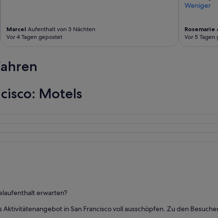
Weniger
e
m
i
Marcel
Aufenthalt von 3 Nächten
Rosemarie
A
n
Vor 4 Tagen gepostet
Vor 5 Tagen 
i
m
u
fahren
m
a
t
cisco: Motels
t
e
n
t
i
o
n
a
t
c
h
e
elaufenthalt erwarten?
c
k
 Aktivitätenangebot in San Francisco voll ausschöpfen. Zu den Besuche
-