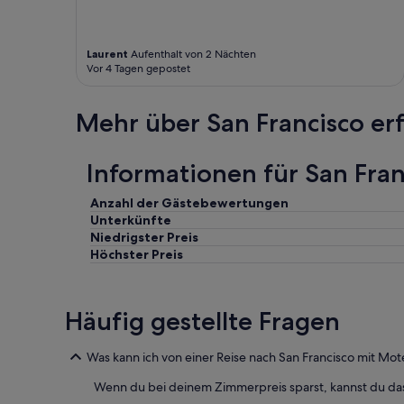
e
n
u
d
e
p
Laurent
Aufenthalt von 2 Nächten
r
a
Vor 4 Tagen gepostet
f
r
ü
k
r
y
Mehr über San Francisco er
d
o
i
u
e
r
Informationen für San Fran
L
c
e
a
Anzahl der Gästebewertungen
i
r
Unterkünfte
s
,
Niedrigster Preis
t
t
Höchster Preis
u
h
n
i
g
s
D
d
Häufig gestellte Fragen
e
o
r
e
e
s
Was kann ich von einer Reise nach San Francisco mit Mot
i
t
n
Wenn du bei deinem Zimmerpreis sparst, kannst du das
h
z
e