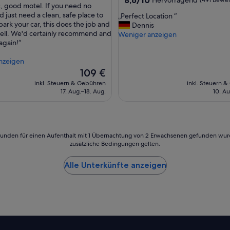
n
c, good motel. If you need no
von
i
d just need a clean, safe place to
„
„Perfect Location “
agend,
10,
g
park your car, this does the job and
P
Dennis
Hervorragend,
h
 well. We'd certainly recommend and
e
Weniger anzeigen
ngen)
(491
t
again!“
r
Bewertungen)
a
f
s
nzeigen
e
w
Der
c
109 €
e
Preis
t
inkl. Steuern & Gebühren
inkl. Steuern 
c
beträgt
L
17. Aug.–18. Aug.
10. Au
o
109 €
o
n
c
t
a
i
t
n
i
24 Stunden für einen Aufenthalt mit 1 Übernachtung von 2 Erwachsenen gefunden wu
u
zusätzliche Bedingungen gelten.
o
e
n
d
“
Alle Unterkünfte anzeigen
o
u
t
t
o
u
r