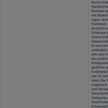
ferner eine
n
Handtücher
,
Roomservi
o
mit Sitzec
l
super, aber
d
Frühstück, 
a
da steht m
n
Schlange st
d
überwunden 
w
insbesonder
o
Es wird im
r
ordentlich 
n
sehr sehr 
f
ein wirklic
u
Kritikpunk
r
geöffnet w
n
funktionier
i
war. Es wä
t
wäre. Der P
u
Insgesamt 
r
zum Verwei
e
Verschenkt
.
Verbesseru
B
Pool/Poolb
a
Erholungsf
r