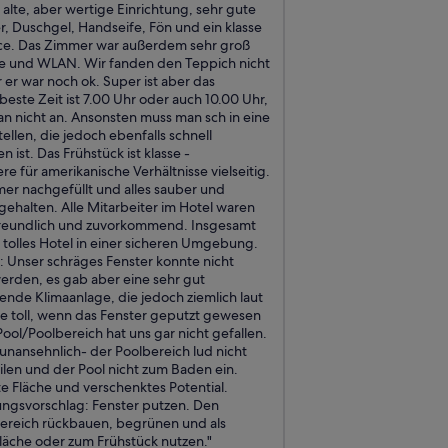
 alte, aber wertige Einrichtung, sehr gute
e
, Duschgel, Handseife, Fön und ein klasse
n
ce. Das Zimmer war außerdem sehr groß
g
ke und WLAN. Wir fanden den Teppich nicht
-
 er war noch ok. Super ist aber das
u
beste Zeit ist 7.00 Uhr oder auch 10.00 Uhr,
n
an nicht an. Ansonsten muss man sch in eine
d
ellen, die jedoch ebenfalls schnell
e
ist. Das Frühstück ist klasse -
s
e für amerikanische Verhältnisse vielseitig.
i
mer nachgefüllt und alles sauber und
s
gehalten. Alle Mitarbeiter im Hotel waren
t
freundlich und zuvorkommend. Insgesamt
k
h tolles Hotel in einer sicheren Umgebung.
e
t: Unser schräges Fenster konnte nicht
i
erden, es gab aber eine sehr gut
n
ende Klimaanlage, die jedoch ziemlich laut
a
re toll, wenn das Fenster geputzt gewesen
b
ool/Poolbereich hat uns gar nicht gefallen.
g
unansehnlich- der Poolbereich lud nicht
e
len und der Pool nicht zum Baden ein.
s
e Fläche und verschenktes Potential.
c
ngsvorschlag: Fenster putzen. Den
h
ereich rückbauen, begrünen und als
l
läche oder zum Frühstück nutzen."
o