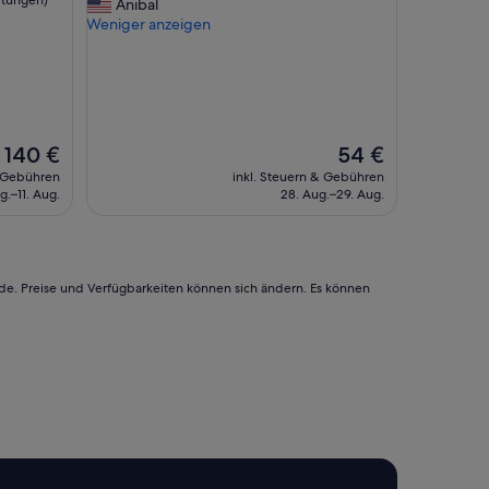
E
Anibal
a
(18
v
Weniger anzeigen
u
Bewertungen)
e
b
r
e
y
r
t
,
h
a
i
l
Der
Der
140 €
54 €
n
l
Preis
Preis
& Gebühren
inkl. Steuern & Gebühren
g
e
beträgt
beträgt
g.–11. Aug.
28. Aug.–29. Aug.
i
r
140 €
54 €
s
d
g
i
o
n
o
g
rde. Preise und Verfügbarkeiten können sich ändern. Es können
d
s
b
e
“
t
w
a
s
i
n
d
i