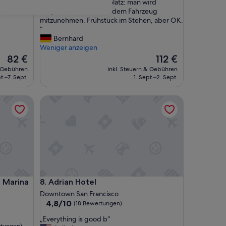
e
l well.
abgeschlossener Parkplatz: man wird
(1.010
Z
d w/ free
aufgefordert, alles aus dem Fahrzeug
Bewertungen)
i
mitzunehmen. Frühstück im Stehen, aber OK.
m
“
m
Bernhard
e
Weniger anzeigen
r
Der
Der
82 €
112 €
s
Preis
Preis
& Gebühren
inkl. Steuern & Gebühren
i
beträgt
beträgt
t.–7. Sept.
1. Sept.–2. Sept.
n
82 €
112 €
d
rina District
Adrian Hotel
z
w
e
c
k
m
ä
ß
i
rina District
Adrian Hotel
o Marina
8. Adrian Hotel
g
u
Downtown San Francisco
n
4.8
4,8/10
(18 Bewertungen)
d
von
„
„Everything is good b“
s
10,
rtungen)