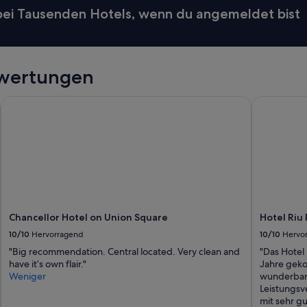
t
 bei Tausenden Hotels, wenn du angemeldet bist
h
r
o
u
g
ewertungen
h
C
Chancellor Hotel on Union Square
Hotel Riu P
a
l
i
f
o
r
n
i
a
.
Chancellor Hotel on Union Square
Hotel Riu
N
10/10
Hervorragend
10/10
Hervo
o
"Big recommendation. Central located. Very clean and
"Das Hotel 
t
have it’s own flair."
Jahre geko
c
Weniger
wunderbare
l
Leistungsve
e
mit sehr g
a