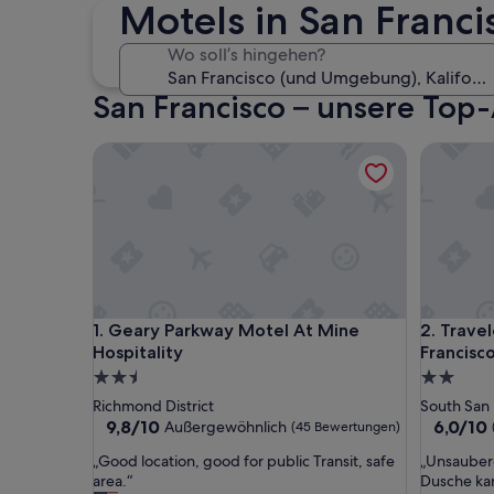
4. Sep. - 6. Sep.
Motels in San Franci
Wo soll’s hingehen?
San Francisco – unsere Top
Geary Parkway Motel At Mine Hospitality
Travelod
Geary Parkway Motel At Mine Hospitality
Travelod
1. Geary Parkway Motel At Mine
2. Trav
Hospitality
Francisc
2.5-
2.0-
Sterne-
Sterne-
Richmond District
South San 
Unterkunft
Unterkun
9.8
6.0
9,8/10
6,0/10
Außergewöhnlich
(45 Bewertungen)
von
von
„
„
„Good location, good for public Transit, safe
„Unsauber
10,
10,
G
U
area.“
Dusche ka
Außergewöhnlich,
(3.944