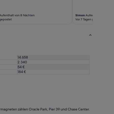
s
s
e
ufenthalt von 8 Nächten
Simon
Aufenthalt von 3 Nä
n
gepostet
Vor 7 Tagen gepostet
e
r
P
a
r
k
p
l
14.658
a
2.340
t
54 €
z
:
184 €
m
a
n
w
i
r
d
a
rmagneten zählen Oracle Park, Pier 39 und Chase Center.
u