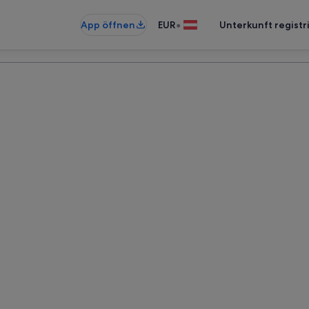
•
App öffnen
EUR
Unterkunft registr