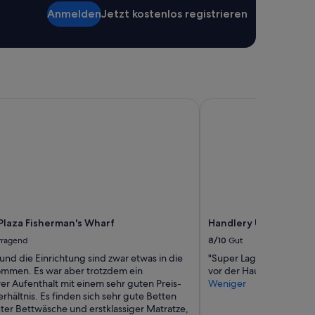
e
Anmelden
Jetzt kostenlos registrieren
J
a
h
r
e
g
e
laza Fisherman's Wharf
Handlery Union Squar
k
o
m
m
e
n
.
P
a
r
 Plaza Fisherman's Wharf
Handlery Union Squar
k
rragend
8/10
Gut
e
und die Einrichtung sind zwar etwas in die
"Super Lage direkt am U
n
mmen. Es war aber trotzdem ein
vor der Haustür. Gerne 
w
r Aufenthalt mit einem sehr guten Preis-
Weniger
i
rhältnis. Es finden sich sehr gute Betten
r
uter Bettwäsche und erstklassiger Matratze,
d