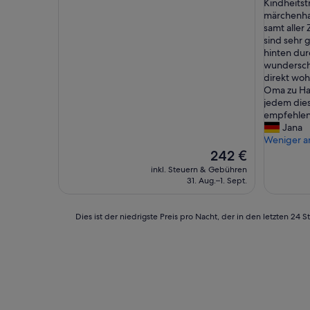
i
Kindheitst
Bewertungen)
Bewertu
n
märchenha
M
samt alle
a
sind sehr 
n
hinten durc
n
wunderschö
u
direkt woh
n
Oma zu Hau
d
jedem die
i
empfehlen 
c
Jana
h
Weniger a
v
Der
242 €
e
Preis
inkl. Steuern & Gebühren
r
beträgt
31. Aug.–1. Sept.
b
242 €
r
a
Dies
Dies ist der niedrigste Preis pro Nacht, der in den letzten 
c
ist
h
der
t
niedrigste
e
Preis
n
pro
e
Nacht,
i
der