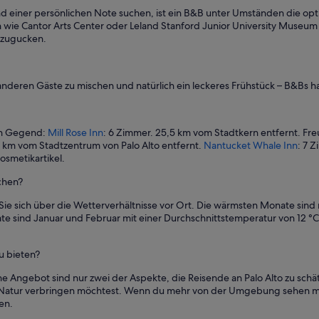
l
iner persönlichen Note suchen, ist ein B&B unter Umständen die optimal
y
 wie Cantor Arts Center oder Leland Stanford Junior University Museum o
b
nzugucken.
u
t
d
u
 anderen Gäste zu mischen und natürlich ein leckeres Frühstück – B&Bs 
e
t
o
en Gegend:
Mill Rose Inn
: 6 Zimmer. 25,5 km vom Stadtkern entfernt. Fre
t
4 km vom Stadtzentrum von Palo Alto entfernt.
Nantucket Whale Inn
: 7 
h
osmetikartikel.
e
p
uchen?
r
o
 Sie sich über die Wetterverhältnisse vor Ort. Die wärmsten Monate sind
x
te sind Januar und Februar mit einer Durchschnittstemperatur von 12 °C
i
m
i
u bieten?
t
y
e Angebot sind nur zwei der Aspekte, die Reisende an Palo Alto zu schät
I
Natur verbringen möchtest. Wenn du mehr von der Umgebung sehen möcht
c
en.
o