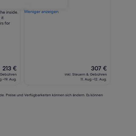
e
Küste.“
g in the
Bewertungen)
t
Mathias
ed the
t
Weniger anzeigen
he inside.
e
 it
U
rs for
n
t
e
r
k
u
n
f
Der
Der
213 €
307 €
t
Preis
Preis
& Gebühren
inkl. Steuern & Gebühren
m
beträgt
beträgt
g.–19. Aug.
11. Aug.–12. Aug.
i
213 €
307 €
t
s
rde. Preise und Verfügbarkeiten können sich ändern. Es können
e
h
r
f
r
e
u