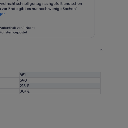
a
wird nicht schnell genug nachgefüllt und schon
n
 vor Ende gibt es nur noch wenige Sachen"
z
ger
z
u
a
Aufenthalt von 1 Nacht
t
Monaten gepostet
e
m
b
e
r
a
u
b
851
e
590
n
213 €
d
307 €
e
n
K
ü
s
t
e