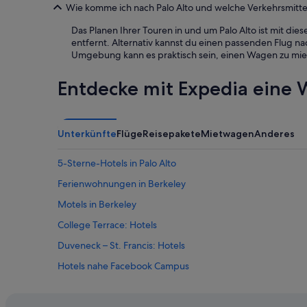
Wie komme ich nach Palo Alto und welche Verkehrsmittel
K
i
Das Planen Ihrer Touren in und um Palo Alto ist mit die
n
entfernt. Alternativ kannst du einen passenden Flug na
d
Umgebung kann es praktisch sein, einen Wagen zu mie
h
e
i
Entdecke mit Expedia eine W
t
s
t
r
Unterkünfte
Flüge
Reisepakete
Mietwagen
Anderes
a
u
5-Sterne-Hotels in Palo Alto
m
d
Ferienwohnungen in Berkeley
e
Motels in Berkeley
r
i
College Terrace: Hotels
n
E
Duveneck – St. Francis: Hotels
r
Hotels nahe Facebook Campus
f
ü
Hotels nahe Hacker Dojo
l
l
Los Altos Hills: Hotels