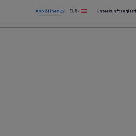
•
App öffnen
EUR
Unterkunft registr