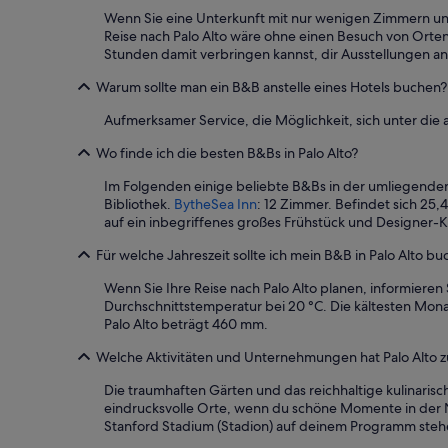
t
Wenn Sie eine Unterkunft mit nur wenigen Zimmern und e
w
Reise nach Palo Alto wäre ohne einen Besuch von Orten
i
Stunden damit verbringen kannst, dir Ausstellungen a
e
d
Warum sollte man ein B&B anstelle eines Hotels buchen?
e
r
Aufmerksamer Service, die Möglichkeit, sich unter die
k
Wo finde ich die besten B&Bs in Palo Alto?
o
m
Im Folgenden einige beliebte B&Bs in der umliegend
m
Bibliothek.
BytheSea Inn
: 12 Zimmer. Befindet sich 25,
e
auf ein inbegriffenes großes Frühstück und Designer-K
n
!
Für welche Jahreszeit sollte ich mein B&B in Palo Alto b
E
s
Wenn Sie Ihre Reise nach Palo Alto planen, informieren
w
Durchschnittstemperatur bei 20 °C. Die kältesten Mona
a
Palo Alto beträgt 460 mm.
r
w
Welche Aktivitäten und Unternehmungen hat Palo Alto z
i
e
Die traumhaften Gärten und das reichhaltige kulinarisch
e
eindrucksvolle Orte, wenn du schöne Momente in der 
i
Stanford Stadium (Stadion) auf deinem Programm steh
n