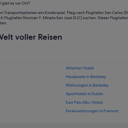
 gibt es vor Ort?
u
l
sen Transportoptionen ein Kinderspiel. Flieg nach Flughafen San Carlos 
d
ch Flughafen Norman Y. Mineta San José (SJC) suchen. Dieser Flughafen l
h
ten.
e
a
r
elt voller Reisen
g
u
e
s
t
s
Atherton Hotels
c
o
Hausboote in Berkeley
m
Wohnungen in Berkeley
i
n
Aparthotels in Dublin
g
a
East Palo Alto: Hotels
n
Ferienwohnungen in Fremont
d
g
Hotels nahe Santa Clara County
o
i
Campingplätze in Menlo Park