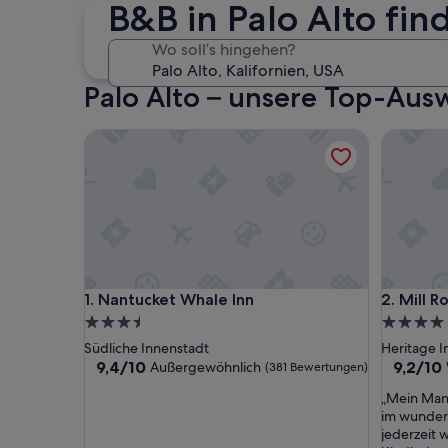
4. Sep. - 6. Sep.
B&B in Palo Alto fi
Wo soll’s hingehen?
Palo Alto – unsere Top-Ausw
Nantucket Whale Inn
Mill Rose
Nantucket Whale Inn
Mill Rose
1. Nantucket Whale Inn
2. Mill R
3.5-
4.0-
Sterne-
Sterne-
Südliche Innenstadt
Heritage I
Unterkunft
Unterkun
9.4
9.2
9,4/10
9,2/10
Außergewöhnlich
(381 Bewertungen)
von
von
„
„Mein Man
10,
10,
M
im wunder
Außergewöhnlich,
Wunderb
e
jederzeit 
(381
(270