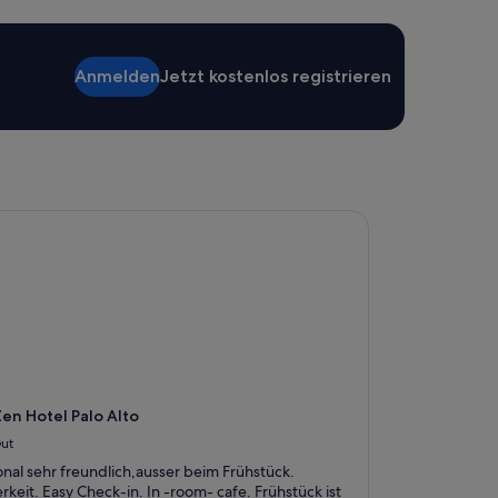
n
d
l
i
Anmelden
Jetzt kostenlos registrieren
c
h
e
m
P
e
r
n Hotel Palo Alto
s
o
n
a
l
.
F
u
s
s
en Hotel Palo Alto
d
i
ut
s
onal sehr freundlich,ausser beim Frühstück.
t
keit. Easy Check-in. In -room- cafe. Frühstück ist