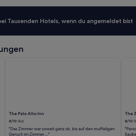
n
d
w
e
 bei Tausenden Hotels, wenn du angemeldet bist
l
c
o
m
i
tungen
n
g
The Palo Alto Inn
The Ze
.
T
h
e
r
o
o
m
I
s
The Palo Alto Inn
The Z
t
8/10
Gut
8/10
G
a
y
"Das Zimmer war soweit ganz ok, bis auf den muffeligen
"Pers
e
Geruch im Zimmer…"
Sauber