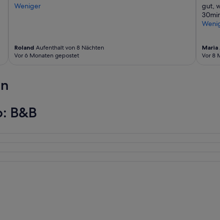
d
Weniger
gut, 
i
30min
n
Weni
n
e
a
Roland
Aufenthalt von 8 Nächten
Maria
Vor 6 Monaten gepostet
Vor 8 
r
t
h
en
e
f
r
o: B&B
o
n
t
d
o
o
r
i
s
l
o
v
e