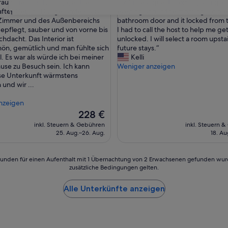
e
raum der in Erfüllung geht, ein
could hear guests coming and goin
ngen)
Bewertungen)
I
ftes Gefühl. Das gesamte Haus
evening and in the morning. I clos
31
n
r Zimmer und des Außenbereichs
bathroom door and it locked from t
n
gepflegt, sauber und von vorne bis
I had to call the host to help me get
i
hdacht. Das Interior ist
unlocked. I will select a room upstai
s
n, gemütlich und man fühlte sich
future stays.“
v
l. Es war als würde ich bei meiner
Kelli
e
se zu Besuch sein. Ich kann
Weniger anzeigen
r
se Unterkunft wärmstens
y
und wir ...
i
n
nzeigen
v
Der
228 €
i
Preis
inkl. Steuern & Gebühren
inkl. Steuern 
t
beträgt
25. Aug.–26. Aug.
18. Au
i
228 €
n
g
24 Stunden für einen Aufenthalt mit 1 Übernachtung von 2 Erwachsenen gefunden wu
,
zusätzliche Bedingungen gelten.
c
l
Alle Unterkünfte anzeigen
e
a
n
a