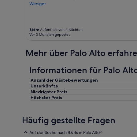
l
Weniger
R
o
s
e
I
Björn
Aufenthalt von 4 Nächten
Vor 3 Monaten gepostet
n
n
u
Mehr über Palo Alto erfahr
n
d
w
Informationen für Palo Alt
ü
r
d
Anzahl der Gästebewertungen
e
Unterkünfte
n
Niedrigster Preis
j
Höchster Preis
e
d
e
Häufig gestellte Fragen
r
z
e
Auf der Suche nach B&Bs in Palo Alto?
i