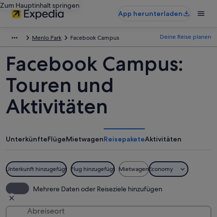
Zum Hauptinhalt springen
App herunterladen
Deine Reise planen
Menlo Park
Facebook Campus
Facebook Campus:
Touren und
Aktivitäten
Unterkünfte
Flüge
Mietwagen
Reisepakete
Aktivitäten
Unterkunft hinzugefügt
Flug hinzugefügt
Mietwagen
Economy
Mehrere Daten oder Reiseziele hinzufügen
Abreiseort