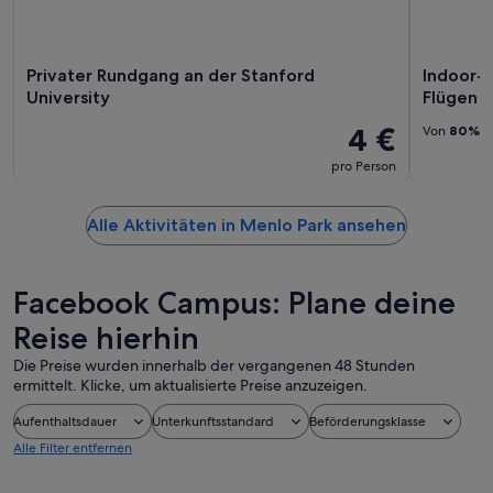
Privater Rundgang an der Stanford
Indoor-F
University
Flügen
4 €
Von
80%
d
pro Person
Alle Aktivitäten in Menlo Park ansehen
Facebook Campus: Plane deine
Reise hierhin
Die Preise wurden innerhalb der vergangenen 48 Stunden
ermittelt. Klicke, um aktualisierte Preise anzuzeigen.
Aufenthaltsdauer
Unterkunftsstandard
Beförderungsklasse
Alle Filter entfernen