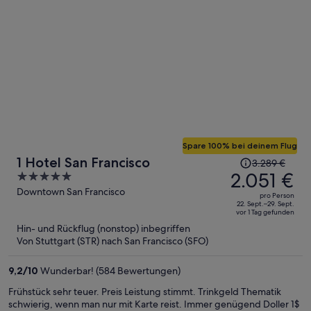
am besten die separate Gebühr in der Bar konsumieren- ein Glas
Wein kostet sowieso 16$…
Spare 100% bei deinem Flug
Der
1 Hotel San Francisco
3.289 €
Preis
2.051 €
5
betrug
out
Downtown San Francisco
pro Person
3.289 €,
of
22. Sept.–29. Sept.
vor 1 Tag gefunden
jetzt
5
Hin- und Rückflug (nonstop) inbegriffen
beträgt
Von Stuttgart (STR) nach San Francisco (SFO)
er
2.051 €
9,2
/
10
Wunderbar! (584 Bewertungen)
pro
Person
Frühstück sehr teuer. Preis Leistung stimmt. Trinkgeld Thematik
schwierig, wenn man nur mit Karte reist. Immer genügend Doller 1$