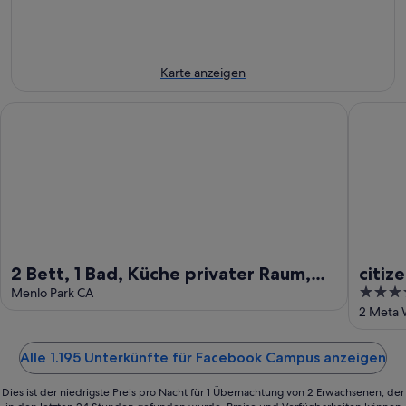
Aug.
-
7.
9.
Aug.
Aug.
-
9.
Karte anzeigen
Aug.
2 Bett, 1 Bad, Küche privater Raum, möbliertes Stanford, Palo
citizenM
2 Bett, 1 Bad, Küche privater Raum,
citiz
4
möbliertes Stanford, Palo Alto,
Menlo Park CA
out
2 Meta 
Menlo Park
of
5
Alle 1.195 Unterkünfte für Facebook Campus anzeigen
Dies ist der niedrigste Preis pro Nacht für 1 Übernachtung von 2 Erwachsenen, der