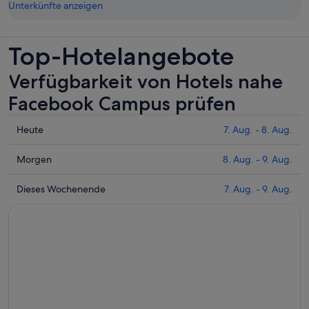
Unterkünfte anzeigen
Top-Hotelangebote
Verfügbarkeit von Hotels nahe
Facebook Campus prüfen
Prüfe
Heute
7. Aug. - 8. Aug.
die
Preise
Prüfe
Morgen
8. Aug. - 9. Aug.
nahe
die
Facebook
Preise
Prüfe
Dieses Wochenende
7. Aug. - 9. Aug.
Campus
nahe
die
für
Facebook
Preise
heute
Campus
nahe
Nacht,
für
Facebook
7.
morgen
Campus
Aug.
Nacht,
für
-
8.
dieses
8.
Aug.
Wochenende,