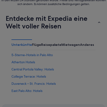
in den letzten 24 Stunden gefunden wurde. Preise und Verfügbarkeiten können
sich ändern. Es können zusätzliche Bedingungen gelten.
Entdecke mit Expedia eine
Welt voller Reisen
Unterkünfte
Flüge
Reisepakete
Mietwagen
Anderes
5-Sterne-Hotels in Palo Alto
Atherton Hotels
Central Portola Valley: Hotels
College Terrace: Hotels
Duveneck – St. Francis: Hotels
East Palo Alto: Hotels
Hotels nahe Facebook Campus
Hotels nahe Hacker Dojo