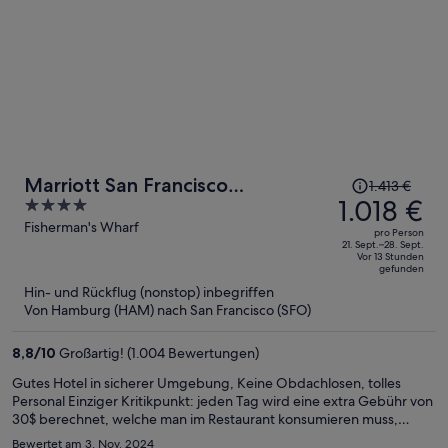
Der
Marriott San Francisco
1.413 €
Preis
1.018 €
4
Fisherman's Wharf
betrug
out
Fisherman's Wharf
pro Person
1.413 €,
of
21. Sept.–28. Sept.
Vor 13 Stunden
jetzt
5
gefunden
beträgt
Hin- und Rückflug (nonstop) inbegriffen
er
Von Hamburg (HAM) nach San Francisco (SFO)
1.018 €
pro
8,8
/
10
Großartig! (1.004 Bewertungen)
Person
Gutes Hotel in sicherer Umgebung, Keine Obdachlosen, tolles
Personal Einziger Kritikpunkt: jeden Tag wird eine extra Gebühr von
30$ berechnet, welche man im Restaurant konsumieren muss,
leider ist das Essen im Restaurant nicht sehr wohlschmeckend. Also
Bewertet am 3. Nov. 2024