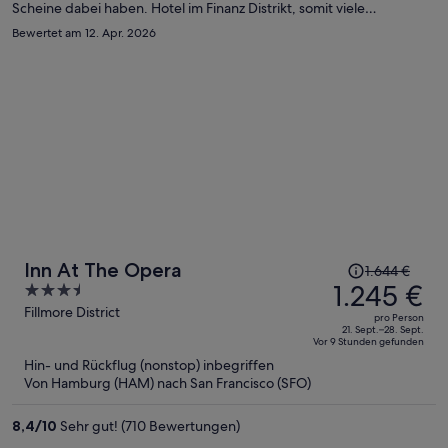
Scheine dabei haben. Hotel im Finanz Distrikt, somit viele
Restaurants geschlossen (WE und am Abend).
Bewertet am 12. Apr. 2026
Der
Inn At The Opera
1.644 €
Preis
1.245 €
3.5
betrug
out
Fillmore District
pro Person
1.644 €,
of
21. Sept.–28. Sept.
Vor 9 Stunden gefunden
jetzt
5
Hin- und Rückflug (nonstop) inbegriffen
beträgt
Von Hamburg (HAM) nach San Francisco (SFO)
er
1.245 €
8,4
/
10
Sehr gut! (710 Bewertungen)
pro