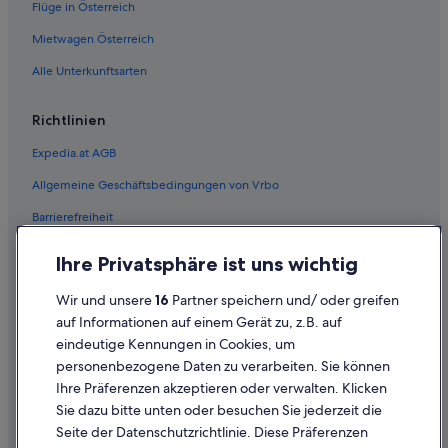
Flüge in Österreich
Redwood Shores: Hotels
Mietwagen Österreich
San Carlos Hotels
Alle Unterkunftsarten
Seeregion: Hotels
Hotels nahe Stanford University Medical Center
Richtlinien
Hotels nahe Universität Stanford
Expedia.at AGB
Allgemeine Geschäftsbedingungen von Vrbo
Barrierefreiheit
Einreisebestimmungen
Ihre Privatsphäre ist uns wichtig
Datenschutzerklärung
Wir und unsere
16
Partner speichern und/ oder greifen
Cookie-Erklärung
auf Informationen auf einem Gerät zu, z.B. auf
eindeutige Kennungen in Cookies, um
Rechtliche Hinweise/Kontakt
personenbezogene Daten zu verarbeiten. Sie können
Inhaltsrichtlinien und Melden von Inhalten
Ihre Präferenzen akzeptieren oder verwalten. Klicken
Sie dazu bitte unten oder besuchen Sie jederzeit die
Hilfe
Seite der Datenschutzrichtlinie. Diese Präferenzen