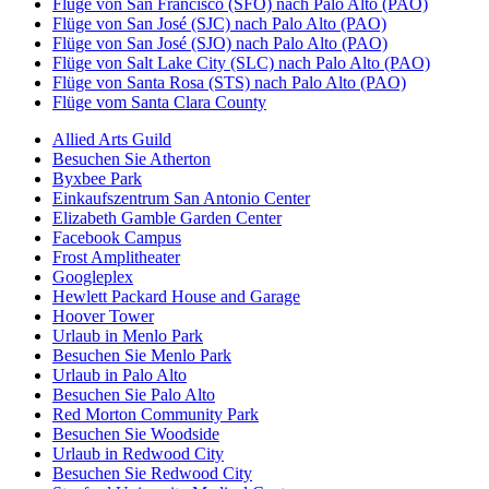
Flüge von San Francisco (SFO) nach Palo Alto (PAO)
Flüge von San José (SJC) nach Palo Alto (PAO)
Flüge von San José (SJO) nach Palo Alto (PAO)
Flüge von Salt Lake City (SLC) nach Palo Alto (PAO)
Flüge von Santa Rosa (STS) nach Palo Alto (PAO)
Flüge vom Santa Clara County
Allied Arts Guild
Besuchen Sie Atherton
Byxbee Park
Einkaufszentrum San Antonio Center
Elizabeth Gamble Garden Center
Facebook Campus
Frost Amplitheater
Googleplex
Hewlett Packard House and Garage
Hoover Tower
Urlaub in Menlo Park
Besuchen Sie Menlo Park
Urlaub in Palo Alto
Besuchen Sie Palo Alto
Red Morton Community Park
Besuchen Sie Woodside
Urlaub in Redwood City
Besuchen Sie Redwood City