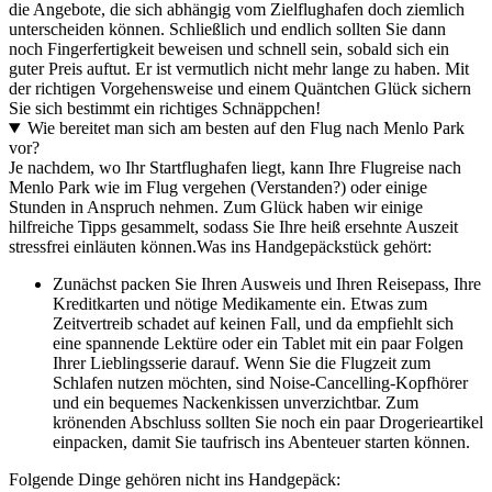
die Angebote, die sich abhängig vom Zielflughafen doch ziemlich
unterscheiden können. Schließlich und endlich sollten Sie dann
noch Fingerfertigkeit beweisen und schnell sein, sobald sich ein
guter Preis auftut. Er ist vermutlich nicht mehr lange zu haben. Mit
der richtigen Vorgehensweise und einem Quäntchen Glück sichern
Sie sich bestimmt ein richtiges Schnäppchen!
Wie bereitet man sich am besten auf den Flug nach Menlo Park
vor?
Je nachdem, wo Ihr Startflughafen liegt, kann Ihre Flugreise nach
Menlo Park wie im Flug vergehen (Verstanden?) oder einige
Stunden in Anspruch nehmen. Zum Glück haben wir einige
hilfreiche Tipps gesammelt, sodass Sie Ihre heiß ersehnte Auszeit
stressfrei einläuten können.
Was ins Handgepäckstück gehört:
Zunächst packen Sie Ihren Ausweis und Ihren Reisepass, Ihre
Kreditkarten und nötige Medikamente ein. Etwas zum
Zeitvertreib schadet auf keinen Fall, und da empfiehlt sich
eine spannende Lektüre oder ein Tablet mit ein paar Folgen
Ihrer Lieblingsserie darauf. Wenn Sie die Flugzeit zum
Schlafen nutzen möchten, sind Noise-Cancelling-Kopfhörer
und ein bequemes Nackenkissen unverzichtbar. Zum
krönenden Abschluss sollten Sie noch ein paar Drogerieartikel
einpacken, damit Sie taufrisch ins Abenteuer starten können.
Folgende Dinge gehören nicht ins Handgepäck: