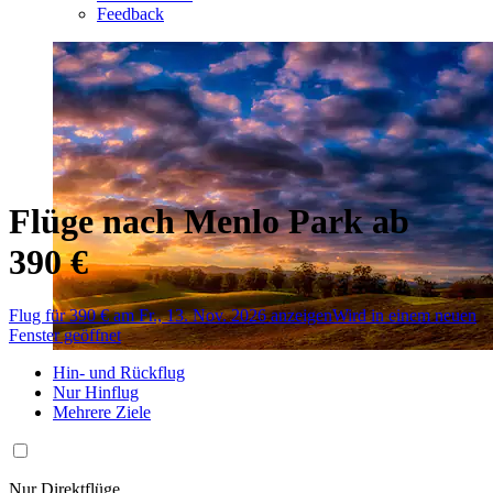
Feedback
Flüge nach Menlo Park ab
390 €
Flug für 390 € am Fr., 13. Nov. 2026 anzeigen
Wird in einem neuen
Fenster geöffnet
Hin- und Rückflug
Nur Hinflug
Mehrere Ziele
Nur Direktflüge