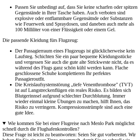
Passen Sie unbedingt auf, dass Sie keine scharfen oder spitzen
Gegenstände in Ihrer Tasche haben. Auch verboten sind
explosive oder entflammbare Gegensätnde oder Substanzen
wie Feuerwerk und Spraydosen, und daneben auch mehr als
100 Milliliter von einer Flüssigkeit oder einem Gel.
Die passende Kleidung fürs Flugzeug:
Der Passagierraum eines Flugzeugs ist glücklicherweise kein
Laufsteg. Schichten Sie ein paar bequeme Kleidungsstücke
und vergessen Sie auch die gute alte Strickweste nicht, da es
während des Flugs ganz schön kühl werden kann. Flache
geschlossene Schuhe komplettieren Ihr perfektes
Passagieroutfit.
Die Kreislaufsystemstörung „tiefe Venenthrombose" (TVT)
ist auf Langstreckenflügen ein reales Risiko. Es bilden sich
Blutgerinnsel aufgrund schlechter Durchblutung. Immer
wieder einmal kleine Übungen zu machen, hilft Ihnen, das
Risiko zu verringern. Kompressionsstrümpfe sind auch eine
gute Idee.
Wie kommen Sie bei einer Flugreise nach Menlo Park möglichst
schnell durch die Flughafenkontrollen?
Diese Frage ist leicht zu beantworten: Seien Sie gut vorbereitet. Wir