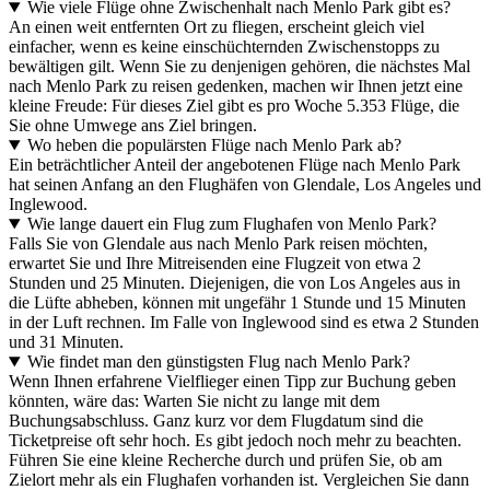
Wie viele Flüge ohne Zwischenhalt nach Menlo Park gibt es?
An einen weit entfernten Ort zu fliegen, erscheint gleich viel
einfacher, wenn es keine einschüchternden Zwischenstopps zu
bewältigen gilt. Wenn Sie zu denjenigen gehören, die nächstes Mal
nach Menlo Park zu reisen gedenken, machen wir Ihnen jetzt eine
kleine Freude: Für dieses Ziel gibt es pro Woche 5.353 Flüge, die
Sie ohne Umwege ans Ziel bringen.
Wo heben die populärsten Flüge nach Menlo Park ab?
Ein beträchtlicher Anteil der angebotenen Flüge nach Menlo Park
hat seinen Anfang an den Flughäfen von Glendale, Los Angeles und
Inglewood.
Wie lange dauert ein Flug zum Flughafen von Menlo Park?
Falls Sie von Glendale aus nach Menlo Park reisen möchten,
erwartet Sie und Ihre Mitreisenden eine Flugzeit von etwa 2
Stunden und 25 Minuten. Diejenigen, die von Los Angeles aus in
die Lüfte abheben, können mit ungefähr 1 Stunde und 15 Minuten
in der Luft rechnen. Im Falle von Inglewood sind es etwa 2 Stunden
und 31 Minuten.
Wie findet man den günstigsten Flug nach Menlo Park?
Wenn Ihnen erfahrene Vielflieger einen Tipp zur Buchung geben
könnten, wäre das: Warten Sie nicht zu lange mit dem
Buchungsabschluss. Ganz kurz vor dem Flugdatum sind die
Ticketpreise oft sehr hoch. Es gibt jedoch noch mehr zu beachten.
Führen Sie eine kleine Recherche durch und prüfen Sie, ob am
Zielort mehr als ein Flughafen vorhanden ist. Vergleichen Sie dann