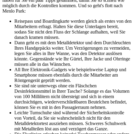
haben für Sie ein paar Tipps gesammelt, damit Sie so schnell wie
möglich durch die Kontrollen kommen. Und so geht's flott nach
Menlo Park:
Reisepass und Boardingkarte werden gleich als erstes von den
Mitarbeitern erfragt. Halten Sie diese Unterlagen bereit,
sodass Sie nicht den Fluss der Schlange aufhalten, weil Sie
danach kramen müssen.
Dann geht es mit dem Metalldetektor und dem Durchleuchten
Ihres Handgepäcks weiter. Um Verzögerungen zu vermeiden,
legen Sie alles in Ihre Wanne, was den Detektor auslösen
könnte. Gegenstände wie Ihr Gürtel, Ihre Jacke und Ohrringe
müssen alle in das Wännchen.
All Ihre Elektronik-Gadgets wie beispielsweise Laptop und
Smartphone müssen ebenfalls durch die Mitarbeiter am
Röntgengerät geprüft werden.
Sie sind nie unterwegs ohne ein Fläschchen
Desinfektionsmittel in Ihrer Tasche? Solange es das Volumen
von 100 Millilitern nicht übersteigt und sich in einem
durchsichtigen, wiederverschließbaren Beutelchen befindet,
können Sie es mit in den Passagierraum nehmen.
Leichte Turnschuhe sind während der Sicherheitskontrolle
von Vorteil, da Sie sie wahrscheinlich nicht für den
Metalldetektortest ausziehen müssen. Schweres Schuhwerk
mit Metallteilen löst aus und verzögert das Ganze.