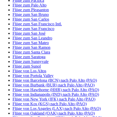
Flüge zum Pacifica
Flüge zum Palo Alto
Flüge zum Pleasanton
Flüge zum San Bruno
Flüge zum San Carlos
Flüge zum San Francisco Intl.
Flüge zum San Francisco
Flüge zum San José
Flüge zum San Leandro
Flüge zum San Mateo
Flüge zum San Ramon
Flüge zum Santa Clara
Flüge zum Saratoga
Flüge zum Sunnyvale
Flüge zum Sunol
Flüge von Los Altos
Flüge von Portola Valley
Flüge von Barcelona (BCN) nach Palo Alto (PAO)
Flüge von Burbank (BUR) nach Palo Alto (PAO)
Flüge von Hawthorne (HHR) nach Palo Alto (PAO)
Flüge von Indianapolis (IND) nach Palo Alto (PAO)
Flüge von New York (JFK) nach Palo Alto (PAO)
Flüge von Kos (KGS) nach Palo Alto (PAO)
Flüge von Los Angeles (LAX) nach Palo Alto (PAO)
Flüge von Oakland (OAK) nach Palo Alto (PAO)