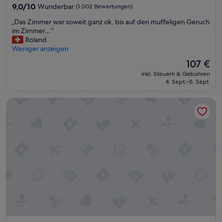
Unterkunft
9.0
9,0/10
Wunderbar
(1.002 Bewertungen)
von
„
„Das Zimmer war soweit ganz ok, bis auf den muffeligen Geruch
10,
D
im Zimmer…“
Wunderbar,
a
Roland
(1.002
s
Weniger anzeigen
Bewertungen)
Z
Der
107 €
i
Preis
inkl. Steuern & Gebühren
m
beträgt
4. Sept.–5. Sept.
m
107 €
e
Radisson Hotel Sunnyvale – Silicon Valley
r
w
a
r
s
o
w
e
i
t
g
a
n
z