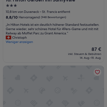
u
3.0-
c
Sterne-
h
10,8 km von Duveneck – St. Francis entfernt
i
Unterkunft
8.8
8,8/10
Hervorragend
(948 Bewertungen)
m
von
Z
„
„In Hilton Hotels ist ein deutlich höherer Standard festzustellen.
10,
i
I
Gerne wieder, sehr schönes Hotel für 49ers-Game und mit mit
Hervorragend,
m
n
Railway ab Moffet Parc zu Grant America.“
(948
m
H
Christoph
Bewertungen)
e
i
Weniger anzeigen
r
l
Der
87 €
…
t
Preis
“
inkl. Steuern & Gebühren
o
beträgt
14. Aug.–15. Aug.
n
87 €
H
Hotel Avante - JDV by Hyatt
o
t
e
l
s
i
s
t
e
i