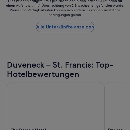
Dies
Dies ist der niedrigste Preis pro Nacht, der in den letzten 24 Stunden für
l
einen Aufenthalt mit 1 Übernachtung von 2 Erwachsenen gefunden wurde.
ist
m
Preise und Verfügbarkeiten können sich ändern. Es können zusätzliche
der
i
Bedingungen gelten.
niedrigste
t
Preis
g
Alle Unterkünfte anzeigen
pro
u
Nacht,
t
der
e
in
r
den
A
letzten
u
24 Stunden
s
Duveneck – St. Francis: Top-
für
s
einen
t
Hotelbewertungen
Aufenthalt
a
mit
t
1 Übernachtung
The Domain Hotel
Embassy Sui
t
von
u
2 Erwachsenen
n
gefunden
g
wurde.
,
Preise
s
und
c
Verfügbarkeiten
h
können
e