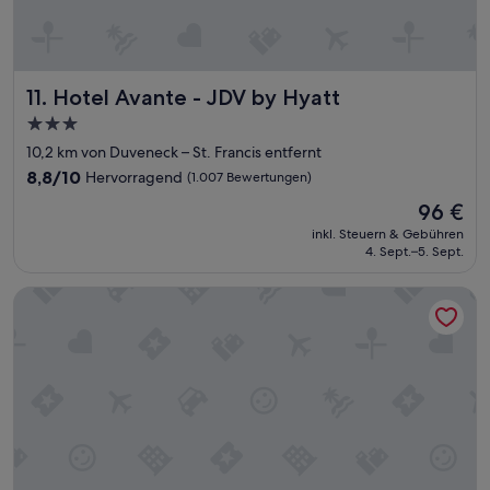
n
d
e
u
Hotel Avante - JDV by Hyatt
11. Hotel Avante - JDV by Hyatt
t
l
3.0-
i
Sterne-
10,2 km von Duveneck – St. Francis entfernt
c
Unterkunft
h
8.8
8,8/10
Hervorragend
(1.007 Bewertungen)
h
von
Der
96 €
ö
10,
Preis
h
Hervorragend,
inkl. Steuern & Gebühren
beträgt
e
4. Sept.–5. Sept.
(1.007
96 €
r
Bewertungen)
e
Aloft by Marriott Mountain View
r
S
t
a
n
d
a
r
d
f