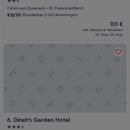
2.5-
n
Sterne-
7,4 km von Duveneck – St. Francis entfernt
M
Unterkunft
o
9.0
9,0/10
Wunderbar
(1.003 Bewertungen)
t
von
Der
101 €
e
10,
Preis
l
Wunderbar,
inkl. Steuern & Gebühren
beträgt
.
22. Aug.–23. Aug.
(1.003
101 €
“
Bewertungen)
Dinah's Garden Hotel
Dinah's Garden Hotel
6. Dinah's Garden Hotel
3.5-