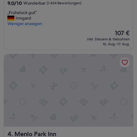
Unterkunft
o
9.0
9,0/10
Wunderbar
(1.434 Bewertungen)
n
von
„
„Frühstück gut“
a
10,
F
Irmgard
l
Wunderbar,
r
Weniger anzeigen
,
(1.434
ü
E
Bewertungen)
Der
107 €
h
i
Preis
inkl. Steuern & Gebühren
s
n
beträgt
16. Aug.–17. Aug.
t
r
107 €
ü
i
Menlo Park Inn
c
c
k
h
g
t
u
u
t
n
“
g
u
n
d
U
n
t
e
r
Menlo Park Inn
4. Menlo Park Inn
k