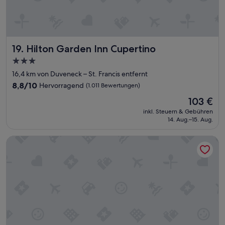
s
e
h
r
z
u
Hilton Garden Inn Cupertino
19. Hilton Garden Inn Cupertino
f
3.0-
r
Sterne-
i
16,4 km von Duveneck – St. Francis entfernt
e
Unterkunft
8.8
8,8/10
Hervorragend
(1.011 Bewertungen)
d
von
Der
e
103 €
10,
Preis
n
Hervorragend,
inkl. Steuern & Gebühren
beträgt
“
14. Aug.–15. Aug.
(1.011
103 €
Bewertungen)
Atherton Park Inn & Suites