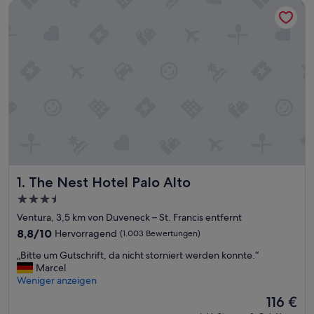
The Nest Hotel Palo Alto
The Nest Hotel Palo Alto
1. The Nest Hotel Palo Alto
3.5-
Sterne-
Ventura, 3,5 km von Duveneck – St. Francis entfernt
Unterkunft
8.8
8,8/10
Hervorragend
(1.003 Bewertungen)
von
„
„Bitte um Gutschrift, da nicht storniert werden konnte.“
10,
B
Marcel
Hervorragend,
i
Weniger anzeigen
(1.003
t
Bewertungen)
Der
116 €
t
Preis