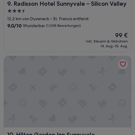
Radisson Hotel Sunnyvale – Silicon Valley
9. Radisson Hotel Sunnyvale – Silicon Valley
o
k
3.5-
,
Sterne-
12,2 km von Duveneck – St. Francis entfernt
b
Unterkunft
i
9.0
9,0/10
Wunderbar
(1.008 Bewertungen)
s
von
Der
99 €
a
10,
Preis
u
Wunderbar,
inkl. Steuern & Gebühren
beträgt
f
14. Aug.–15. Aug.
(1.008
99 €
d
Bewertungen)
e
Hilton Garden Inn Sunnyvale
n
m
u
f
f
e
l
i
g
e
n
G
e
r
Hilton Garden Inn Sunnyvale
10. Hilton Garden Inn Sunnyvale