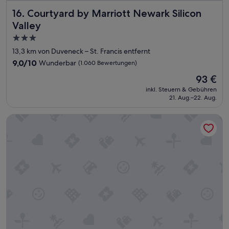
Courtyard by Marriott Newark Silicon Valley
16. Courtyard by Marriott Newark Silicon
Valley
3.0-
Sterne-
13,3 km von Duveneck – St. Francis entfernt
Unterkunft
9.0
9,0/10
Wunderbar
(1.060 Bewertungen)
von
Der
93 €
10,
Preis
Wunderbar,
inkl. Steuern & Gebühren
beträgt
21. Aug.–22. Aug.
(1.060
93 €
Bewertungen)
Sonesta ES Suites Sunnyvale