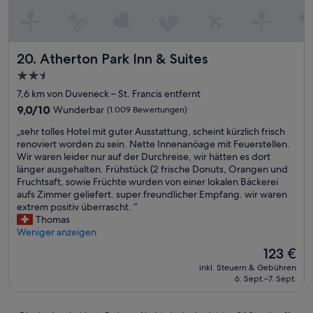
Atherton Park Inn & Suites
20. Atherton Park Inn & Suites
2.5-
Sterne-
7,6 km von Duveneck – St. Francis entfernt
Unterkunft
9.0
9,0/10
Wunderbar
(1.009 Bewertungen)
von
„
„sehr tolles Hotel mit guter Ausstattung, scheint kürzlich frisch
10,
s
renoviert worden zu sein. Nette Innenanöage mit Feuerstellen.
Wunderbar,
e
Wir waren leider nur auf der Durchreise, wir hätten es dort
(1.009
h
länger ausgehalten. Frühstück (2 frische Donuts, Orangen und
Bewertungen)
r
Fruchtsaft, sowie Früchte wurden von einer lokalen Bäckerei
t
aufs Zimmer geliefert. super freundlicher Empfang. wir waren
o
extrem positiv überrascht. “
l
Thomas
l
Weniger anzeigen
e
Der
123 €
s
Preis
inkl. Steuern & Gebühren
H
beträgt
6. Sept.–7. Sept.
o
123 €
t
e