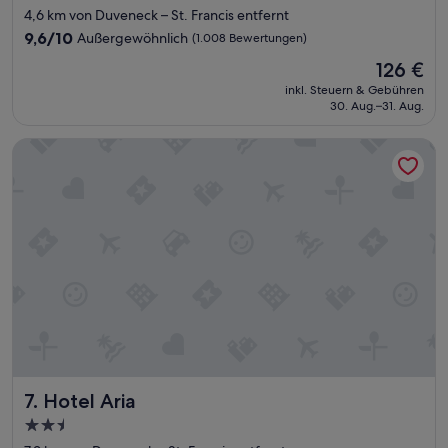
Sterne-
4,6 km von Duveneck – St. Francis entfernt
Unterkunft
9.6
9,6/10
Außergewöhnlich
(1.008 Bewertungen)
von
Der
126 €
10,
Preis
Außergewöhnlich,
inkl. Steuern & Gebühren
beträgt
30. Aug.–31. Aug.
(1.008
126 €
Bewertungen)
Hotel Aria
Hotel Aria
7. Hotel Aria
2.5-
Sterne-