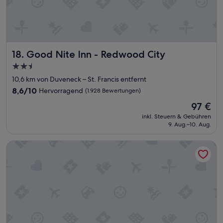
a
h
r
w
a
Good Nite Inn - Redwood City
18. Good Nite Inn - Redwood City
r
e
2.5-
n
Sterne-
10,6 km von Duveneck – St. Francis entfernt
w
Unterkunft
i
8.6
8,6/10
Hervorragend
(1.928 Bewertungen)
r
von
Der
97 €
a
10,
Preis
u
Hervorragend,
inkl. Steuern & Gebühren
beträgt
c
9. Aug.–10. Aug.
(1.928
97 €
h
Bewertungen)
d
Hilton Garden Inn Cupertino
i
e
s
e
s
M
a
l