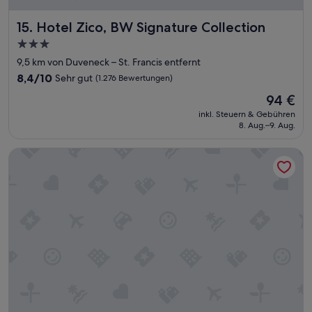
f
f
Hotel Zico, BW Signature Collection
15. Hotel Zico, BW Signature Collection
e
t
3.0-
P
Sterne-
9,5 km von Duveneck – St. Francis entfernt
a
Unterkunft
8.4
8,4/10
Sehr gut
r
(1.276 Bewertungen)
von
c
Der
94 €
10,
z
Preis
Sehr
inkl. Steuern & Gebühren
u
beträgt
8. Aug.–9. Aug.
gut,
G
94 €
(1.276
r
Bewertungen)
Courtyard by Marriott Newark Silicon Valley
a
n
t
A
m
e
r
i
c
a
.
“