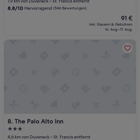
7,9 km von Duveneck – St. Francis entfernt
Unterkunft
8.8
8,8/10
Hervorragend
(546 Bewertungen)
von
Der
91 €
10,
Preis
Hervorragend,
inkl. Steuern & Gebühren
beträgt
16. Aug.–17. Aug.
(546
91 €
Bewertungen)
The Palo Alto Inn
The Palo Alto Inn
8. The Palo Alto Inn
3.0-
Sterne-
4,6 km von Duveneck – St. Francis entfernt