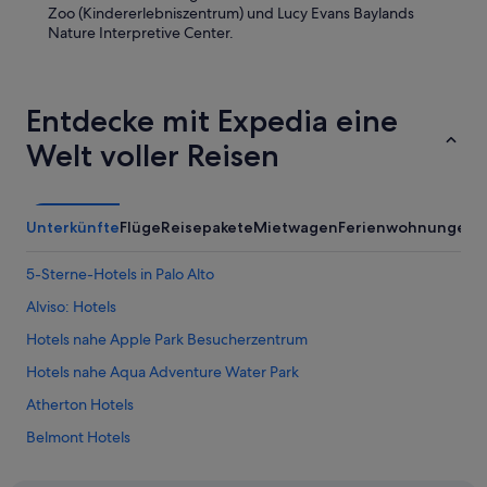
Zoo (Kindererlebniszentrum) und Lucy Evans Baylands
n
Nature Interpretive Center.
ö
a
g
e
Entdecke mit Expedia eine
m
i
Welt voller Reisen
t
F
e
u
Unterkünfte
Flüge
Reisepakete
Mietwagen
Ferienwohnungen
A
e
r
s
5-Sterne-Hotels in Palo Alto
t
Alviso: Hotels
e
l
Hotels nahe Apple Park Besucherzentrum
l
e
Hotels nahe Aqua Adventure Water Park
n
Atherton Hotels
.
W
Belmont Hotels
i
r
Central Portola Valley: Hotels
w