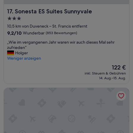
Sonesta ES Suites Sunnyvale
17. Sonesta ES Suites Sunnyvale
3.0-
Sterne-
10,5 km von Duveneck – St. Francis entfernt
Unterkunft
9.2
9,2/10
Wunderbar
(853 Bewertungen)
von
„
„Wie im vergangenen Jahr waren wir auch dieses Mal sehr
10,
W
zufrieden“
Wunderbar,
i
Holger
(853
e
Weniger anzeigen
Bewertungen)
i
Der
122 €
m
Preis
inkl. Steuern & Gebühren
v
beträgt
14. Aug.–15. Aug.
e
122 €
r
Good Nite Inn - Redwood City
g
a
n
g
e
n
e
n
J