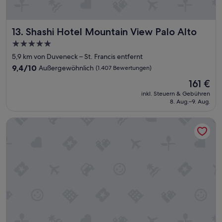
,
s
e
h
Shashi Hotel Mountain View Palo Alto
13. Shashi Hotel Mountain View Palo Alto
r
5.0-
s
c
Sterne-
5,9 km von Duveneck – St. Francis entfernt
h
Unterkunft
9.4
9,4/10
Außergewöhnlich
(1.407 Bewertungen)
ö
von
n
Der
161 €
10,
e
Preis
Außergewöhnlich,
inkl. Steuern & Gebühren
s
beträgt
8. Aug.–9. Aug.
(1.407
H
161 €
Bewertungen)
o
The Ameswell Hotel
t
e
l
f
ü
r
4
9
e
r
s