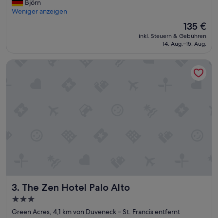
a
Björn
n
(1.861
u
Weniger anzeigen
i
Bewertungen)
b
e
Der
135 €
e
r
Preis
inkl. Steuern & Gebühren
r
t
beträgt
14. Aug.–15. Aug.
e
w
135 €
Z
e
The Zen Hotel Palo Alto
i
r
m
d
m
e
e
n
r
k
u
o
n
n
d
n
n
t
e
e
t
.
t
“
e
s
The Zen Hotel Palo Alto
3. The Zen Hotel Palo Alto
P
e
3.0-
r
Sterne-
Green Acres, 4,1 km von Duveneck – St. Francis entfernt
s