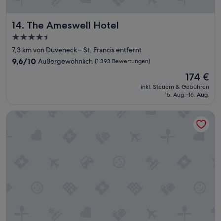
-
G
a
The Ameswell Hotel
14. The Ameswell Hotel
m
e
4.5-
u
Sterne-
7,3 km von Duveneck – St. Francis entfernt
n
Unterkunft
9.6
9,6/10
Außergewöhnlich
(1.393 Bewertungen)
d
von
m
Der
174 €
10,
i
Preis
Außergewöhnlich,
inkl. Steuern & Gebühren
t
beträgt
15. Aug.–16. Aug.
(1.393
m
174 €
Bewertungen)
i
Hotel Zico, BW Signature Collection
t
R
a
i
l
w
a
y
a
b
M
o