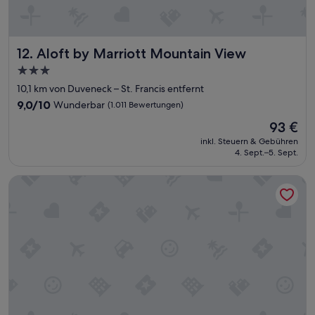
e
s
t
z
Aloft by Marriott Mountain View
12. Aloft by Marriott Mountain View
u
3.0-
s
Sterne-
t
10,1 km von Duveneck – St. Francis entfernt
e
Unterkunft
9.0
9,0/10
Wunderbar
(1.011 Bewertungen)
l
von
Der
l
93 €
10,
Preis
e
Wunderbar,
inkl. Steuern & Gebühren
beträgt
n
4. Sept.–5. Sept.
(1.011
93 €
.
Bewertungen)
G
Shashi Hotel Mountain View Palo Alto
e
r
n
e
w
i
e
d
e
r