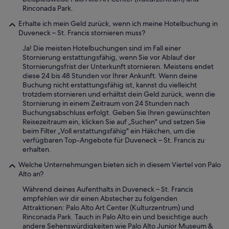
t
Rinconada Park.
w
Erhalte ich mein Geld zurück, wenn ich meine Hotelbuchung in
o
Duveneck – St. Francis stornieren muss?
r
d
Ja! Die meisten Hotelbuchungen sind im Fall einer
e
Stornierung erstattungsfähig, wenn Sie vor Ablauf der
n
Stornierungsfrist der Unterkunft stornieren. Meistens endet
z
diese 24 bis 48 Stunden vor Ihrer Ankunft. Wenn deine
u
Buchung nicht erstattungsfähig ist, kannst du vielleicht
s
trotzdem stornieren und erhältst dein Geld zurück, wenn die
e
Stornierung in einem Zeitraum von 24 Stunden nach
i
Buchungsabschluss erfolgt. Geben Sie Ihren gewünschten
n
Reisezeitraum ein, klicken Sie auf „Suchen" und setzen Sie
.
beim Filter „Voll erstattungsfähig" ein Häkchen, um die
N
verfügbaren Top-Angebote für Duveneck – St. Francis zu
e
erhalten.
t
t
Welche Unternehmungen bieten sich in diesem Viertel von Palo
e
Alto an?
I
Während deines Aufenthalts in Duveneck – St. Francis
n
empfehlen wir dir einen Abstecher zu folgenden
n
Attraktionen: Palo Alto Art Center (Kulturzentrum) und
e
Rinconada Park. Tauch in Palo Alto ein und besichtige auch
n
andere Sehenswürdigkeiten wie Palo Alto Junior Museum &
a