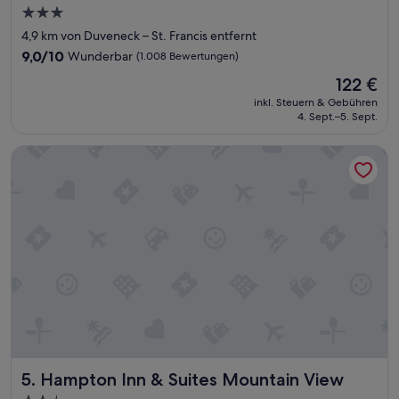
ü
3.0-
n
Sterne-
4,9 km von Duveneck – St. Francis entfernt
f
Unterkunft
9.0
t
9,0/10
Wunderbar
(1.008 Bewertungen)
von
e
Der
122 €
10,
s
Preis
Wunderbar,
c
inkl. Steuern & Gebühren
beträgt
4. Sept.–5. Sept.
(1.008
h
122 €
Bewertungen)
o
n
Hampton Inn & Suites Mountain View
ä
l
t
e
r
,
e
h
e
r
w
i
e
Hampton Inn & Suites Mountain View
e
5. Hampton Inn & Suites Mountain View
i