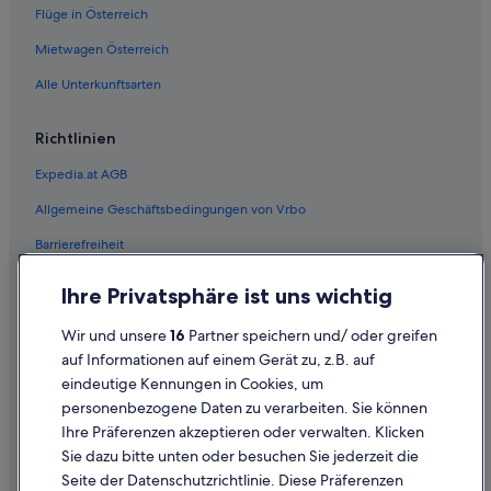
r
Flüge in Österreich
Hotels mit Concierge in Mountain View
e
i
Haustierfreundliche in Mountain View
Mietwagen Österreich
s
e
Mountain View Hotels
Alle Unterkunftsarten
,
Wohnungen in Mountain View
w
Richtlinien
i
Newark Hotels
r
Expedia.at AGB
h
Ferienwohnungen in Palo Alto
ä
Allgemeine Geschäftsbedingungen von Vrbo
B&B in Palo Alto
t
t
Barrierefreiheit
Günstige in Palo Alto
e
n
Hotels mit Frühstück in Palo Alto
Einreisebestimmungen
Ihre Privatsphäre ist uns wichtig
e
Abenteuer in Palo Alto
Datenschutzerklärung
s
Wir und unsere
16
Partner speichern und/ oder greifen
d
Strand in Palo Alto
Cookie-Erklärung
o
auf Informationen auf einem Gerät zu, z.B. auf
r
Palo Alto Hotels
eindeutige Kennungen in Cookies, um
Rechtliche Hinweise/Kontakt
t
personenbezogene Daten zu verarbeiten. Sie können
Redwood City Hotels
l
Inhaltsrichtlinien und Melden von Inhalten
Ihre Präferenzen akzeptieren oder verwalten. Klicken
ä
Redwood Shores: Hotels
n
Sie dazu bitte unten oder besuchen Sie jederzeit die
Hilfe
g
San Carlos Hotels
Seite der Datenschutzrichtlinie. Diese Präferenzen