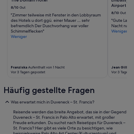
The Domain Hotel
Embassy Su
sich
i
Airport Wa
ändern.
8/10
Gut
n
Es
8/10
Gut
t
"Zimmer teilweise mit Fenster in den Lobbyraum
können
k
des Hotels u dort ggü. einer Mauer … sehr
"Gute Lage s
zusätzliche
ü
befremdlich Der Duschvorhang war voller
Nacht nach 
Bedingungen
r
Schimmelflecken"
Weniger
gelten.
z
Weniger
l
i
c
h
f
Franziska
Aufenthalt von 1 Nacht
Jean Gilles
A
r
Vor 3 Tagen gepostet
Vor 3 Tagen g
i
s
c
Häufig gestellte Fragen
h
r
e
Was erwartet mich in Duveneck – St. Francis?
n
o
Reisende werden das breite Angebot, das sie in der Gegend
v
Duveneck – St. Francis in Palo Alto erwartet, mit großer
i
Freude erkunden. Du suchst nach Reisetipps für Duveneck –
e
St. Francis? Hier gibt es viele Orte zu besichtigen, wie
r
beispielsweise Palo Alto Art Center (Kulturzentrum) und