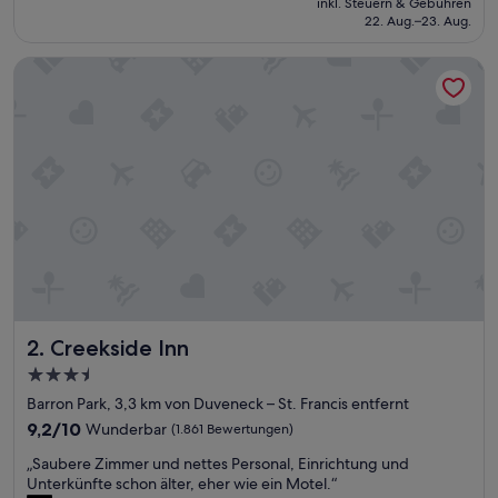
inkl. Steuern & Gebühren
e
beträgt
22. Aug.–23. Aug.
u
116 €
m
Creekside Inn
G
u
t
s
c
h
r
i
f
t
,
d
a
n
Creekside Inn
2. Creekside Inn
i
c
3.5-
h
Sterne-
Barron Park, 3,3 km von Duveneck – St. Francis entfernt
t
Unterkunft
s
9.2
9,2/10
Wunderbar
(1.861 Bewertungen)
t
von
„
„Saubere Zimmer und nettes Personal, Einrichtung und
o
10,
S
Unterkünfte schon älter, eher wie ein Motel.“
r
Wunderbar,