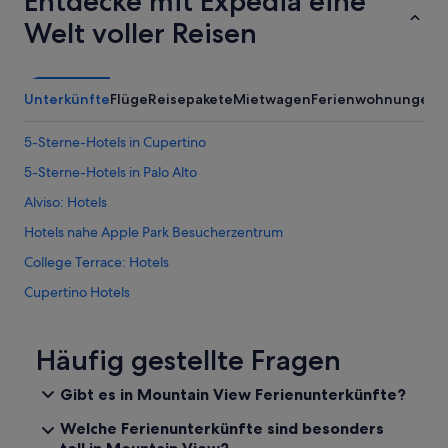
Entdecke mit Expedia eine
!
n
I
Welt voller Reisen
r
t
e
a
i
l
s
s
Unterkünfte
Flüge
Reisepakete
Mietwagen
Ferienwohnungen
A
e
o
w
h
5-Sterne-Hotels in Cupertino
a
a
r
d
5-Sterne-Hotels in Palo Alto
n
t
a
Alviso: Hotels
h
c
e
Hotels nahe Apple Park Besucherzentrum
h
c
e
u
College Terrace: Hotels
i
t
n
Cupertino Hotels
e
e
s
East Palo Alto: Hotels
r
t
k
s
Hotels nahe Facebook Campus
Häufig gestellte Fragen
u
h
r
Hotels nahe Flughafen Moffett Federal Airfield
o
Gibt es in Mountain View Ferienunterkünfte?
z
p
Hotels nahe Hacker Dojo
e
p
Welche Ferienunterkünfte sind besonders
n
i
Hotels nahe Santa Clara County
toll in Mountain View?