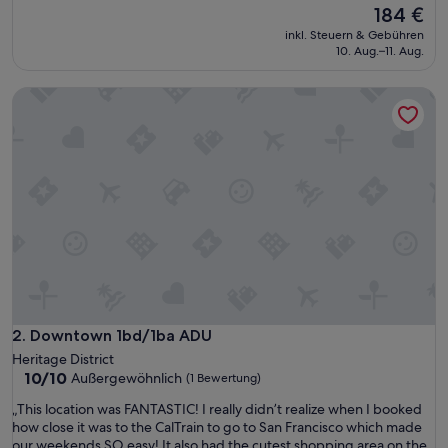
t
Der
184 €
s
Preis
inkl. Steuern & Gebühren
t
beträgt
10. Aug.–11. Aug.
a
184 €
y
Downtown 1bd/1ba ADU
f
o
r
t
h
e
a
r
e
a
!
S
u
p
Downtown 1bd/1ba ADU
2. Downtown 1bd/1ba ADU
e
Heritage District
r
10.0
10/10
Außergewöhnlich
(1 Bewertung)
e
von
a
„
„This location was FANTASTIC! I really didn’t realize when I booked
10,
s
T
how close it was to the CalTrain to go to San Francisco which made
Außergewöhnlich,
y
h
our weekends SO easy! It also had the cutest shopping area on the