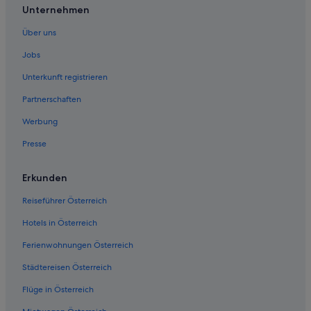
f
h
Unternehmen
a
e
l
Über uns
r
l
o
s
Jobs
o
p
m
Unterkunft registrieren
e
a
r
p
Partnerschaften
E
a
-
r
Werbung
m
t
a
Presse
m
i
e
l
n
Erkunden
e
t
i
w
Reiseführer Österreich
n
a
p
s
Hotels in Österreich
a
s
a
Ferienwohnungen Österreich
p
r
a
T
Städtereisen Österreich
c
a
i
Flüge in Österreich
g
o
e
u