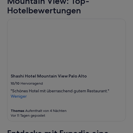
Mountain View: Top-
e
h
a
d
i
Hotelbewertungen
n
!
c
z
“
h
n
Shashi Hotel Mountain View Palo Alto
m
e
a
u
d
e
e
n
o
A
u
n
r
l
w
a
e
g
e
e
Shashi Hotel Mountain View Palo Alto
k
.
e
10/10
Hervorragend
E
n
i
"Schönes Hotel mit überraschend gutem Restaurant."
d
n
Weniger
s
e
S
s
O
Thomas
Aufenthalt von 4 Nächten
p
e
Vor 11 Tagen gepostet
ä
a
t
s
e
y
A