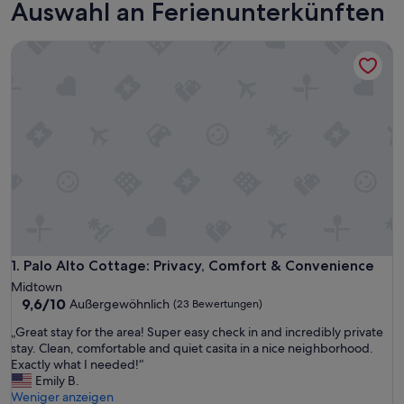
Auswahl an Ferienunterkünften
Palo Alto Cottage: Privacy, Comfort & Convenience
Palo Alto Cottage: Privacy, Comfort & Convenience
1. Palo Alto Cottage: Privacy, Comfort & Convenience
Midtown
9.6
9,6/10
Außergewöhnlich
(23 Bewertungen)
von
„
„Great stay for the area! Super easy check in and incredibly private
10,
G
stay. Clean, comfortable and quiet casita in a nice neighborhood.
Außergewöhnlich,
r
Exactly what I needed!“
(23
e
Emily B.
Bewertungen)
a
Weniger anzeigen