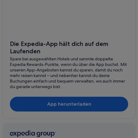
e
t
n
Palo Alto Hotels
r
a
a
Hotels nahe Stanford University Medical Center
u
i
e
n
Sunnyvale Hotels
A
t
n
Hotels nahe Universität Stanford
h
w
a
Die Expedia-App hält dich auf dem
e
t
Laufenden
i
m
s
e
Spare bei ausgewählten Hotels und sammle doppelte
u
t
Expedia Rewards-Punkte, wenn du über die App buchst. Mit
n
a
unseren App-Angeboten kannst du sparen, damit du noch
g
l
mehr reisen kannst – und nebenher kannst du deine
e
l
Buchungen einfach und bequem verwalten, wo auch immer
n
o
du gerade unterwegs bist.
g
u
a
r
b
n
App herunterladen
e
e
s
e
e
d
b
s
e
.
n
T