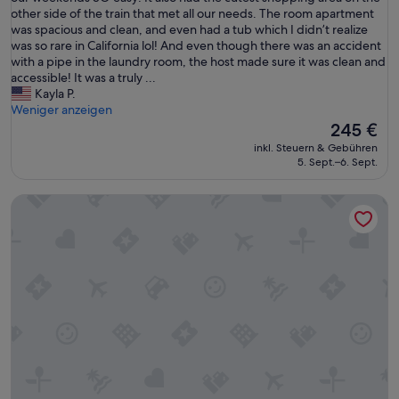
(1
c
i
other side of the train that met all our needs. The room apartment
Bewertung)
h
s
was spacious and clean, and even had a tub which I didn’t realize
e
l
was so rare in California lol! And even though there was an accident
c
o
with a pipe in the laundry room, the host made sure it was clean and
k
c
accessible! It was a truly ...
i
a
Kayla P.
n
t
Weniger anzeigen
a
i
Der
245 €
n
o
Preis
inkl. Steuern & Gebühren
d
n
beträgt
5. Sept.–6. Sept.
i
w
245 €
n
a
Global Luxury Suites at Mountain View
c
s
r
F
e
A
d
N
i
T
b
A
l
S
y
T
p
I
r
C
i
!
v
I
a
r