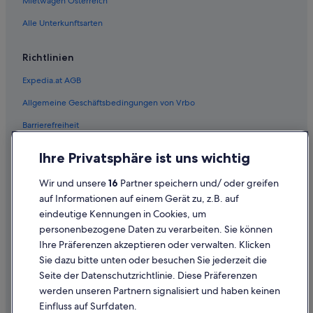
Mietwagen Österreich
v
s
o
a
Alle Unterkunftsarten
r
n
d
d
e
Richtlinien
c
r
l
A
Expedia.at AGB
e
n
a
Allgemeine Geschäftsbedingungen von Vrbo
r
n
e
,
Barrierefreiheit
i
a
s
Einreisebestimmungen
n
e
Ihre Privatsphäre ist uns wichtig
d
.
Datenschutzerklärung
e
L
Wir und unsere
16
Partner speichern und/ oder greifen
v
Cookie-Erklärung
e
e
auf Informationen auf einem Gerät zu, z.B. auf
d
n
eindeutige Kennungen in Cookies, um
Rechtliche Hinweise/Kontakt
i
h
personenbezogene Daten zu verarbeiten. Sie können
g
a
Inhaltsrichtlinien und Melden von Inhalten
l
Ihre Präferenzen akzeptieren oder verwalten. Klicken
d
i
Sie dazu bitte unten oder besuchen Sie jederzeit die
a
c
Hilfe
t
Seite der Datenschutzrichtlinie. Diese Präferenzen
h
u
werden unseren Partnern signalisiert und haben keinen
a
Hilfe
b
Einfluss auf Surfdaten.
u
w