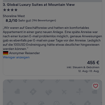
t
e
Global Luxury Suites at Mountain View
3. Global Luxury Suites at Mountain View
e
a
4.0-
s
l
Sterne-
t
Shoreline West
l
Unterkunft
a
8.2
8,2/10
Sehr gut
(196 Bewertungen)
y
y
von
d
„
„Wir waren auf Geschäftsreise und hatten ein komfortables
.
10,
i
W
Appartement in einer ganz neuen Anlage. Eine späte Anreise war
C
Sehr
d
i
nach einer kurzen E-mail problemlos möglich, genaue Anweisungen
l
gut,
n
r
gab es ebenfalls per E-mail ein paar Tage vor der Anreise. Lediglich
e
(196
’
w
auf die 100USD Endreinigung hätte etwas deutlicher hingewiesen
a
Bewertungen)
t
a
werden können.“
n
r
r
Anonymer Reisender
,
e
e
Weniger anzeigen
c
a
n
Der
455 €
o
l
a
Preis
m
i
inkl. Steuern & Gebühren
u
beträgt
f
12. Aug.–13. Aug.
z
f
455 €
o
e
G
r
w
Big Room Queen Bed & Sofa Bed/ Perfect environment
e
t
h
s
a
e
c
b
n
h
l
I
ä
e
b
f
a