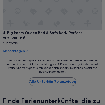
o
t
n
o
s
d
k
r
q
e
e
u
d
i
i
h
s
e
o
e
t
w
u
Big Room Queen Bed & Sofa Bed/ Perfect environment
4. Big Room Queen Bed & Sofa Bed/ Perfect
c
c
n
a
environment
l
d
s
o
Sunnyvale
h
i
s
a
t
e
Mehr anzeigen
t
a
i
t
i
t
Dies
Dies ist der niedrigste Preis pro Nacht, der in den letzten 24 Stunden für
e
n
w
einen Aufenthalt mit 1 Übernachtung von 2 Erwachsenen gefunden wurde.
ist
n
a
a
Preise und Verfügbarkeiten können sich ändern. Es können zusätzliche
der
e
n
s
Bedingungen gelten.
niedrigste
i
i
t
Preis
n
c
o
Alle Unterkünfte anzeigen
pro
k
e
t
Nacht,
o
n
h
der
m
e
e
in
f
i
C
den
Finde Ferienunterkünfte, die zu
o
g
a
letzten
r
h