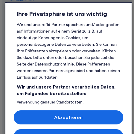
Einreisebestimmungen
Ihre Privatsphäre ist uns wichtig
Datenschutzerklärung
Wir und unsere
16
Partner speichern und/ oder greifen
Cookie-Erklärung
auf Informationen auf einem Gerät zu, z.B. auf
eindeutige Kennungen in Cookies, um
Rechtliche Hinweise/Kontakt
personenbezogene Daten zu verarbeiten. Sie können
Inhaltsrichtlinien und Melden von Inhalten
Ihre Präferenzen akzeptieren oder verwalten. Klicken
Sie dazu bitte unten oder besuchen Sie jederzeit die
Hilfe
Seite der Datenschutzrichtlinie. Diese Präferenzen
werden unseren Partnern signalisiert und haben keinen
Hilfe
Einfluss auf Surfdaten.
Buchung ändern oder stornieren
Wir und unsere Partner verarbeiten Daten,
Rückerstattungsprozess und Zeitrahmen
um Folgendes bereitzustellen:
Buchen Sie einen Flug mit einer Gutschrift bei der Fluggesellschaft
Verwendung genauer Standortdaten.
Endgeräteeigenschaften zur Identifikation aktiv abfragen.
Internationale Reisedokumente
Speichern von oder Zugriff auf Informationen auf einem
Akzeptieren
Endgerät. Personalisierte Werbung und Inhalte, Messung
von Werbeleistung und der Performance von Inhalten,
Zielgruppenforschung sowie Entwicklung und
Verbesserung von Angeboten.