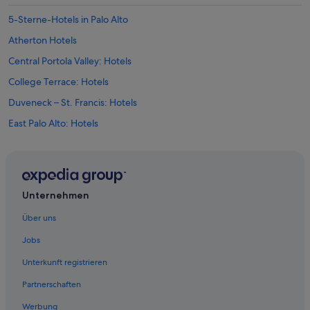
5-Sterne-Hotels in Palo Alto
Atherton Hotels
Central Portola Valley: Hotels
College Terrace: Hotels
Duveneck – St. Francis: Hotels
East Palo Alto: Hotels
Hotels nahe Facebook Campus
Hotels nahe Flughafen Moffett Federal Airfield
Hotels nahe Santa Clara County
Unternehmen
Los Altos Hotels
Über uns
Campingplätze in Menlo Park
Jobs
Günstige in Menlo Park
Unterkunft registrieren
Hyattvacations Supechain Hotels in Menlo Park
Partnerschaften
Pensionen in Menlo Park
Werbung