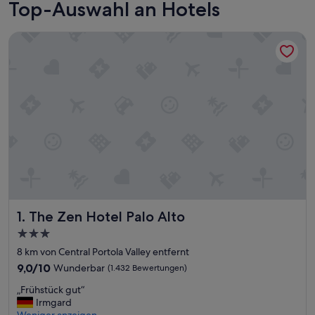
Top-Auswahl an Hotels
The Zen Hotel Palo Alto
The Zen Hotel Palo Alto
1. The Zen Hotel Palo Alto
3.0-
Sterne-
8 km von Central Portola Valley entfernt
Unterkunft
9.0
9,0/10
Wunderbar
(1.432 Bewertungen)
von
„
„Frühstück gut“
10,
F
Irmgard
Wunderbar,
r
Weniger anzeigen