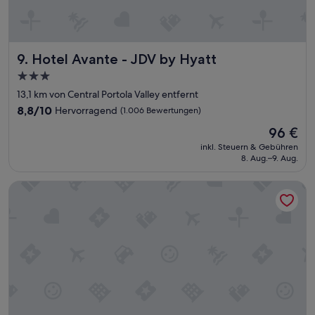
h
r
n
e
Hotel Avante - JDV by Hyatt
9. Hotel Avante - JDV by Hyatt
t
t
3.0-
u
Sterne-
13,1 km von Central Portola Valley entfernt
n
Unterkunft
d
8.8
8,8/10
Hervorragend
(1.006 Bewertungen)
d
von
Der
96 €
i
10,
Preis
e
Hervorragend,
inkl. Steuern & Gebühren
beträgt
U
8. Aug.–9. Aug.
(1.006
96 €
n
Bewertungen)
t
The Palo Alto Inn
e
r
k
u
n
f
t
w
a
r