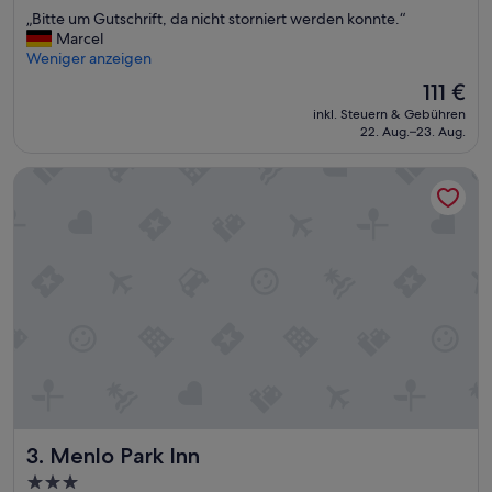
von
„
„Bitte um Gutschrift, da nicht storniert werden konnte.“
10,
B
Marcel
Hervorragend,
i
Weniger anzeigen
(1.002
t
Bewertungen)
Der
111 €
t
Preis
inkl. Steuern & Gebühren
e
beträgt
22. Aug.–23. Aug.
u
111 €
m
Menlo Park Inn
G
u
t
s
c
h
r
i
f
t
,
d
a
n
Menlo Park Inn
3. Menlo Park Inn
i
c
3.0-