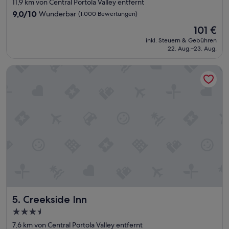
Sterne-
11,9 km von Central Portola Valley entfernt
Unterkunft
9.0
9,0/10
Wunderbar
(1.000 Bewertungen)
von
Der
101 €
10,
Preis
Wunderbar,
inkl. Steuern & Gebühren
beträgt
22. Aug.–23. Aug.
(1.000
101 €
Bewertungen)
Creekside Inn
Creekside Inn
5. Creekside Inn
3.5-
Sterne-
7,6 km von Central Portola Valley entfernt