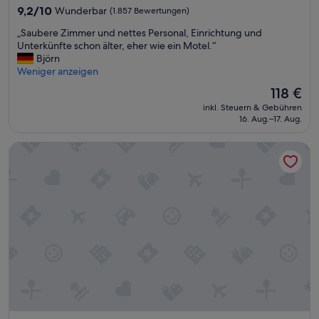
Unterkunft
9.2
9,2/10
Wunderbar
(1.857 Bewertungen)
von
„
„Saubere Zimmer und nettes Personal, Einrichtung und
10,
S
Unterkünfte schon älter, eher wie ein Motel.“
Wunderbar,
a
Björn
(1.857
u
Weniger anzeigen
Bewertungen)
b
Der
118 €
e
Preis
inkl. Steuern & Gebühren
r
beträgt
16. Aug.–17. Aug.
e
118 €
Z
Hotel Aria
i
m
m
e
r
u
n
d
n
e
t
t
e
s