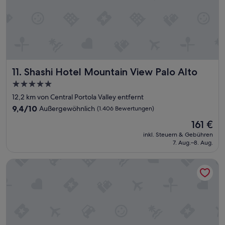
e
i
t
g
a
n
z
Shashi Hotel Mountain View Palo Alto
11. Shashi Hotel Mountain View Palo Alto
o
k
5.0-
,
Sterne-
12,2 km von Central Portola Valley entfernt
b
Unterkunft
i
9.4
9,4/10
Außergewöhnlich
(1.406 Bewertungen)
s
von
Der
161 €
a
10,
Preis
u
Außergewöhnlich,
inkl. Steuern & Gebühren
beträgt
f
7. Aug.–8. Aug.
(1.406
161 €
d
Bewertungen)
e
Aloft by Marriott Mountain View
n
m
u
f
f
e
l