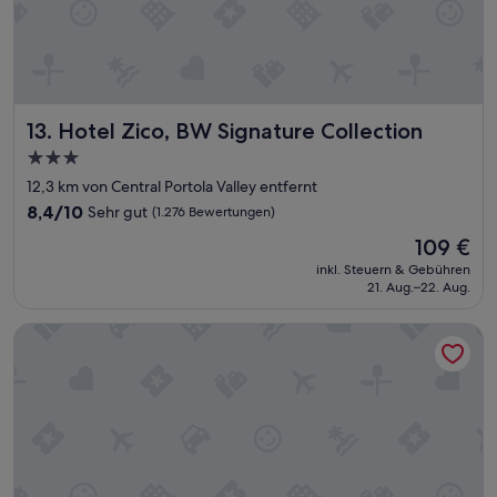
Hotel Zico, BW Signature Collection
13. Hotel Zico, BW Signature Collection
3.0-
Sterne-
12,3 km von Central Portola Valley entfernt
Unterkunft
8.4
8,4/10
Sehr gut
(1.276 Bewertungen)
von
Der
109 €
10,
Preis
Sehr
inkl. Steuern & Gebühren
beträgt
21. Aug.–22. Aug.
gut,
109 €
(1.276
Bewertungen)
Hilton Garden Inn Sunnyvale