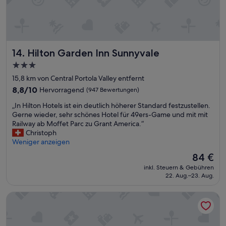
Hilton Garden Inn Sunnyvale
14. Hilton Garden Inn Sunnyvale
3.0-
Sterne-
15,8 km von Central Portola Valley entfernt
Unterkunft
8.8
8,8/10
Hervorragend
(947 Bewertungen)
von
„
„In Hilton Hotels ist ein deutlich höherer Standard festzustellen.
10,
I
Gerne wieder, sehr schönes Hotel für 49ers-Game und mit mit
Hervorragend,
n
Railway ab Moffet Parc zu Grant America.“
(947
H
Christoph
Bewertungen)
i
Weniger anzeigen
l
Der
84 €
t
Preis
inkl. Steuern & Gebühren
o
beträgt
22. Aug.–23. Aug.
n
84 €
H
Good Nite Inn - Redwood City
o
t
e
l