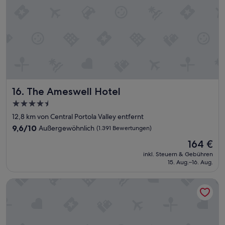
n
d
a
r
d
f
e
s
t
z
The Ameswell Hotel
16. The Ameswell Hotel
u
4.5-
s
Sterne-
t
12,8 km von Central Portola Valley entfernt
e
Unterkunft
9.6
9,6/10
Außergewöhnlich
(1.391 Bewertungen)
l
von
Der
l
164 €
10,
Preis
e
Außergewöhnlich,
inkl. Steuern & Gebühren
beträgt
n
15. Aug.–16. Aug.
(1.391
164 €
.
Bewertungen)
G
Maple Tree Inn
e
r
n
e
w