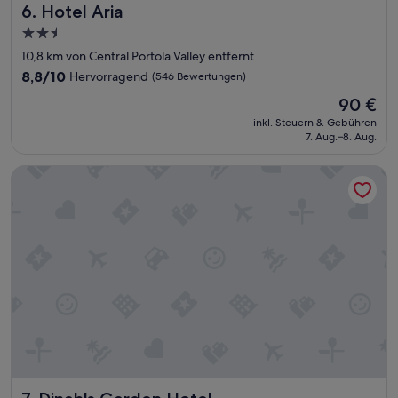
Hotel Aria
6. Hotel Aria
P
e
2.5-
r
Sterne-
10,8 km von Central Portola Valley entfernt
s
Unterkunft
o
8.8
8,8/10
Hervorragend
(546 Bewertungen)
n
von
Der
90 €
a
10,
Preis
l
Hervorragend,
inkl. Steuern & Gebühren
beträgt
,
7. Aug.–8. Aug.
(546
90 €
E
Bewertungen)
i
Dinah's Garden Hotel
n
r
i
c
h
t
u
n
g
u
n
d
U
n
Dinah's Garden Hotel