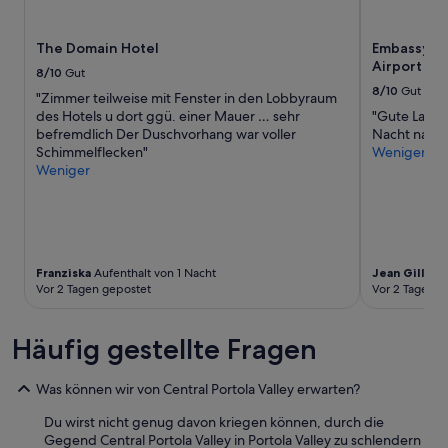
n
Verfügbarkeiten
e
können
The Domain Hotel
Embassy Su
n
sich
Airport Wa
a
ändern.
8/10
Gut
n
Es
8/10
Gut
"Zimmer teilweise mit Fenster in den Lobbyraum
ö
können
des Hotels u dort ggü. einer Mauer … sehr
"Gute Lage s
a
zusätzliche
befremdlich Der Duschvorhang war voller
Nacht nach 
g
Bedingungen
Schimmelflecken"
Weniger
e
gelten.
Weniger
m
i
t
F
e
u
Franziska
Aufenthalt von 1 Nacht
Jean Gilles
A
e
Vor 2 Tagen gepostet
Vor 2 Tagen g
r
s
t
Häufig gestellte Fragen
e
l
Was können wir von Central Portola Valley erwarten?
l
e
Du wirst nicht genug davon kriegen können, durch die
n
Gegend Central Portola Valley in Portola Valley zu schlendern