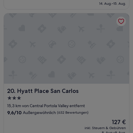
i
beträgt
s
14. Aug.–15. Aug.
(1.012
c
90 €
c
Bewertungen)
a
h
Hyatt Place San Carlos
.
e
“
i
n
t
k
ü
r
z
l
i
c
h
f
r
Hyatt Place San Carlos
20. Hyatt Place San Carlos
i
3.0-
s
Sterne-
c
15,3 km von Central Portola Valley entfernt
h
Unterkunft
9.6
9,6/10
Außergewöhnlich
(632 Bewertungen)
r
von
Der
e
127 €
10,
Preis
n
Außergewöhnlich,
inkl. Steuern & Gebühren
beträgt
o
8. Aug.–9. Aug.