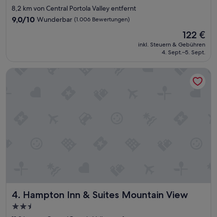
h
Sterne-
8,2 km von Central Portola Valley entfernt
t
Unterkunft
s
9.0
9,0/10
Wunderbar
(1.006 Bewertungen)
t
von
Der
122 €
o
10,
Preis
r
Wunderbar,
inkl. Steuern & Gebühren
beträgt
n
4. Sept.–5. Sept.
(1.006
122 €
i
Bewertungen)
e
Hampton Inn & Suites Mountain View
r
t
w
e
r
d
e
n
k
o
n
n
t
e
Hampton Inn & Suites Mountain View
4. Hampton Inn & Suites Mountain View
.
2.5-
“