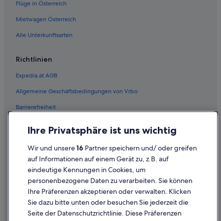
c
Flüge in Österreich
Hotels mit Concierge in Mountain View
k
Mountain View Hotels
Mietwagen Österreich
(
2
Wohnungen in Mountain View
Alle Unterkunftsarten
f
r
Newark Hotels
i
Richtlinien
Ferienwohnungen in Palo Alto
s
c
Expedia.at AGB
B&B in Palo Alto
h
e
Allgemeine Geschäftsbedingungen von Vrbo
Günstige in Palo Alto
D
Barrierefreiheit
Hotels mit Frühstück in Palo Alto
o
n
Abenteuer in Palo Alto
Einreisebestimmungen
u
Ihre Privatsphäre ist uns wichtig
t
Strand in Palo Alto
Datenschutzerklärung
s
Wir und unsere
16
Partner speichern und/ oder greifen
Palo Alto Hotels
,
Cookie-Erklärung
auf Informationen auf einem Gerät zu, z.B. auf
O
Pescadero Hotels
eindeutige Kennungen in Cookies, um
Rechtliche Hinweise/Kontakt
r
a
personenbezogene Daten zu verarbeiten. Sie können
Redwood City Hotels
Inhaltsrichtlinien und Melden von Inhalten
n
Ihre Präferenzen akzeptieren oder verwalten. Klicken
Redwood Shores: Hotels
g
Sie dazu bitte unten oder besuchen Sie jederzeit die
e
Hilfe
San Carlos Hotels
Seite der Datenschutzrichtlinie. Diese Präferenzen
n