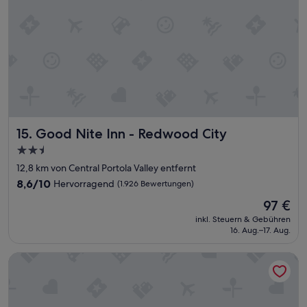
s
i
s
t
e
i
n
d
e
u
Good Nite Inn - Redwood City
15. Good Nite Inn - Redwood City
t
l
2.5-
i
Sterne-
12,8 km von Central Portola Valley entfernt
c
Unterkunft
h
8.6
8,6/10
Hervorragend
(1.926 Bewertungen)
h
von
Der
97 €
ö
10,
Preis
h
Hervorragend,
inkl. Steuern & Gebühren
beträgt
e
16. Aug.–17. Aug.
(1.926
97 €
r
Bewertungen)
e
The Ameswell Hotel
r
S
t
a