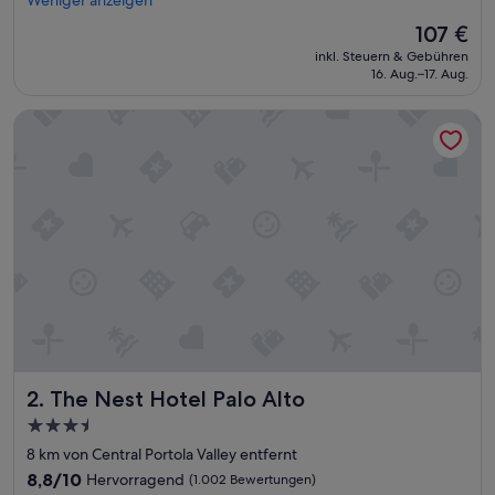
(1.432
ü
Bewertungen)
Der
107 €
h
Preis
inkl. Steuern & Gebühren
s
beträgt
16. Aug.–17. Aug.
t
107 €
ü
The Nest Hotel Palo Alto
c
k
g
u
t
“
The Nest Hotel Palo Alto
2. The Nest Hotel Palo Alto
3.5-
Sterne-
8 km von Central Portola Valley entfernt
Unterkunft
8.8
8,8/10
Hervorragend
(1.002 Bewertungen)