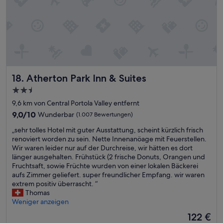
r
4
9
e
r
s
-
G
a
Atherton Park Inn & Suites
18. Atherton Park Inn & Suites
m
e
2.5-
u
Sterne-
9,6 km von Central Portola Valley entfernt
n
Unterkunft
9.0
9,0/10
Wunderbar
(1.007 Bewertungen)
d
von
m
„
„sehr tolles Hotel mit guter Ausstattung, scheint kürzlich frisch
10,
i
s
renoviert worden zu sein. Nette Innenanöage mit Feuerstellen.
Wunderbar,
t
e
Wir waren leider nur auf der Durchreise, wir hätten es dort
(1.007
m
h
länger ausgehalten. Frühstück (2 frische Donuts, Orangen und
Bewertungen)
i
r
Fruchtsaft, sowie Früchte wurden von einer lokalen Bäckerei
t
t
aufs Zimmer geliefert. super freundlicher Empfang. wir waren
R
o
extrem positiv überrascht. “
a
l
Thomas
i
l
Weniger anzeigen
l
e
w
Der
122 €
s