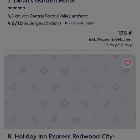
7. Dinah's Garden Hotel
t
3.5-
e
Sterne-
r
8,3 km von Central Portola Valley entfernt
k
Unterkunft
9.6
9,6/10
Außergewöhnlich
(1.007 Bewertungen)
ü
von
Der
n
125 €
10,
Preis
f
Außergewöhnlich,
inkl. Steuern & Gebühren
beträgt
t
14. Aug.–15. Aug.
(1.007
125 €
e
Bewertungen)
s
Holiday Inn Express Redwood City-Central by IHG
c
h
o
n
ä
l
t
e
r
,
e
h
e
r
Holiday Inn Express Redwood City-Central by IHG
8. Holiday Inn Express Redwood City-
w