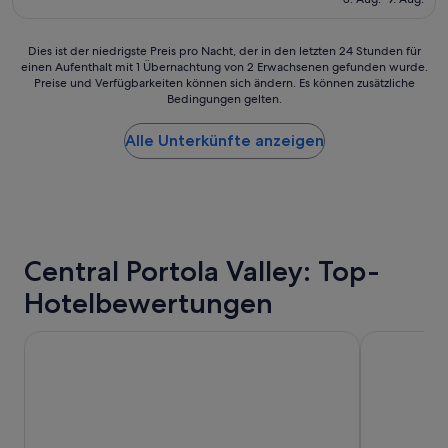
(632
127 €
v
Bewertungen)
i
e
Dies
Dies ist der niedrigste Preis pro Nacht, der in den letzten 24 Stunden für
einen Aufenthalt mit 1 Übernachtung von 2 Erwachsenen gefunden wurde.
r
ist
Preise und Verfügbarkeiten können sich ändern. Es können zusätzliche
t
der
Bedingungen gelten.
w
niedrigste
o
Preis
r
Alle Unterkünfte anzeigen
pro
d
Nacht,
e
der
n
in
z
den
u
letzten
s
24 Stunden
Central Portola Valley: Top-
e
für
i
einen
Hotelbewertungen
n
Aufenthalt
.
mit
N
1 Übernachtung
The Domain Hotel
Embassy Sui
e
von
t
2 Erwachsenen
t
gefunden
e
wurde.
I
Preise
n
und