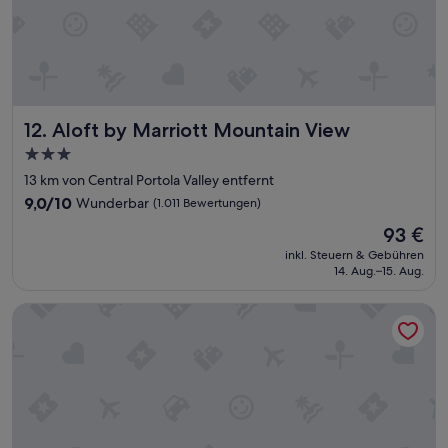
i
g
e
n
G
e
r
Aloft by Marriott Mountain View
12. Aloft by Marriott Mountain View
u
3.0-
c
Sterne-
h
13 km von Central Portola Valley entfernt
i
Unterkunft
9.0
9,0/10
Wunderbar
(1.011 Bewertungen)
m
von
Der
Z
93 €
10,
Preis
i
Wunderbar,
inkl. Steuern & Gebühren
beträgt
m
14. Aug.–15. Aug.
(1.011
93 €
m
Bewertungen)
e
Hotel Zico, BW Signature Collection
r
…
“