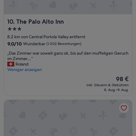
i
n
s
g
The Palo Alto Inn
10. The Palo Alto Inn
e
3.0-
s
Sterne-
a
8,2 km von Central Portola Valley entfernt
m
Unterkunft
9.0
9,0/10
Wunderbar
(1.002 Bewertungen)
t
von
s
„
„Das Zimmer war soweit ganz ok, bis auf den muffeligen Geruch
10,
e
D
im Zimmer…“
Wunderbar,
h
a
Roland
(1.002
r
s
Weniger anzeigen
Bewertungen)
g
Z
Der
98 €
u
i
Preis
t
inkl. Steuern & Gebühren
m
beträgt
8. Aug.–9. Aug.
“
m
98 €
e
Shashi Hotel Mountain View Palo Alto
r
w
a
r
s
o
w