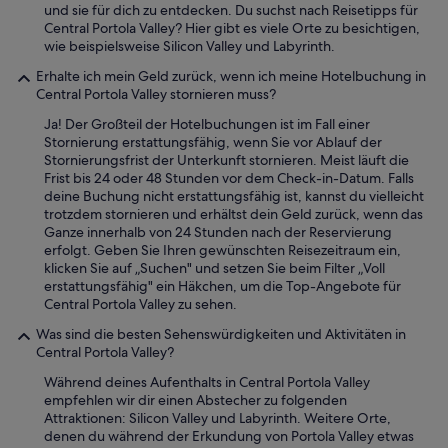
.
und sie für dich zu entdecken. Du suchst nach Reisetipps für
W
Central Portola Valley? Hier gibt es viele Orte zu besichtigen,
i
wie beispielsweise Silicon Valley und Labyrinth.
r
w
Erhalte ich mein Geld zurück, wenn ich meine Hotelbuchung in
a
Central Portola Valley stornieren muss?
r
Ja! Der Großteil der Hotelbuchungen ist im Fall einer
e
Stornierung erstattungsfähig, wenn Sie vor Ablauf der
n
Stornierungsfrist der Unterkunft stornieren. Meist läuft die
l
Frist bis 24 oder 48 Stunden vor dem Check-in-Datum. Falls
e
deine Buchung nicht erstattungsfähig ist, kannst du vielleicht
i
trotzdem stornieren und erhältst dein Geld zurück, wenn das
d
Ganze innerhalb von 24 Stunden nach der Reservierung
e
erfolgt. Geben Sie Ihren gewünschten Reisezeitraum ein,
r
klicken Sie auf „Suchen" und setzen Sie beim Filter „Voll
n
erstattungsfähig" ein Häkchen, um die Top-Angebote für
u
Central Portola Valley zu sehen.
r
a
Was sind die besten Sehenswürdigkeiten und Aktivitäten in
u
Central Portola Valley?
f
d
Während deines Aufenthalts in Central Portola Valley
e
empfehlen wir dir einen Abstecher zu folgenden
r
Attraktionen: Silicon Valley und Labyrinth. Weitere Orte,
D
denen du während der Erkundung von Portola Valley etwas