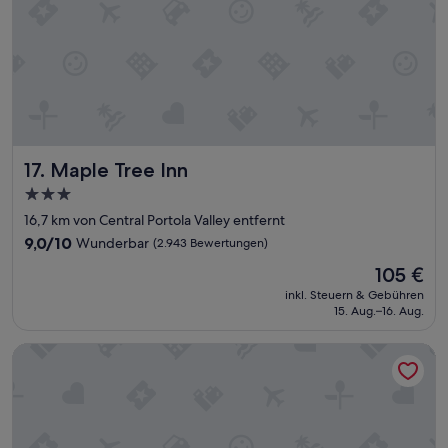
i
e
d
e
r
,
s
e
h
Maple Tree Inn
17. Maple Tree Inn
r
3.0-
s
c
Sterne-
16,7 km von Central Portola Valley entfernt
h
Unterkunft
9.0
9,0/10
Wunderbar
(2.943 Bewertungen)
ö
von
n
Der
105 €
10,
e
Preis
Wunderbar,
inkl. Steuern & Gebühren
s
beträgt
15. Aug.–16. Aug.
(2.943
H
105 €
Bewertungen)
o
Atherton Park Inn & Suites
t
e
l
f
ü