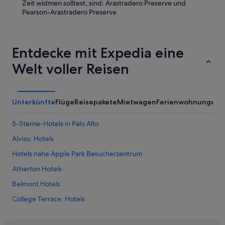
u
Zeit widmen solltest, sind: Arastradero Preserve und
r
Pearson-Arastradero Preserve.
c
h
r
e
Entdecke mit Expedia eine
i
s
Welt voller Reisen
e
,
w
i
Unterkünfte
Flüge
Reisepakete
Mietwagen
Ferienwohnungen
A
r
h
5-Sterne-Hotels in Palo Alto
ä
t
Alviso: Hotels
t
Hotels nahe Apple Park Besucherzentrum
e
n
Atherton Hotels
e
s
Belmont Hotels
d
College Terrace: Hotels
o
r
Cupertino Hotels
t