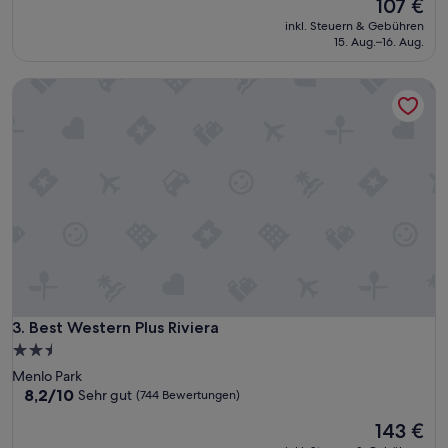
Der
107 €
10,
Preis
Außergewöhnlich,
inkl. Steuern & Gebühren
beträgt
(219
15. Aug.–16. Aug.
107 €
Bewertungen)
Best Western Plus Riviera
Best Western Plus Riviera
3. Best Western Plus Riviera
2.5-
Sterne-
Menlo Park
Unterkunft
8.2
8,2/10
Sehr gut
(744 Bewertungen)
von
Der
143 €
10,
Preis
Sehr