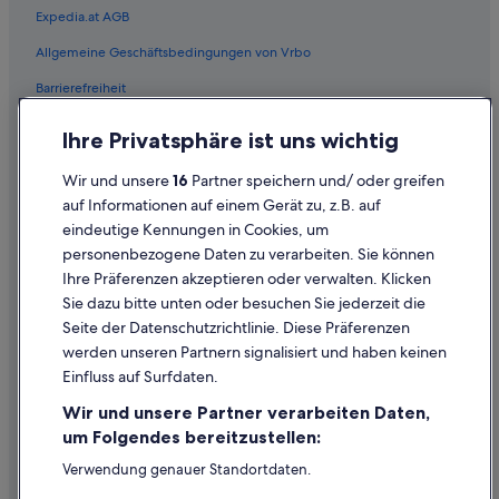
Expedia.at AGB
Ferienwohnungen in San Bruno
Allgemeine Geschäftsbedingungen von Vrbo
Motels in San Bruno
Barrierefreiheit
Aparthotels in San Francisco
Ferienwohnungen in San Francisco
Einreisebestimmungen
Ihre Privatsphäre ist uns wichtig
B&B in San Francisco
Datenschutzerklärung
Wir und unsere
16
Partner speichern und/ oder greifen
Hostels in San Francisco
Cookie-Erklärung
auf Informationen auf einem Gerät zu, z.B. auf
Motels in San Francisco
eindeutige Kennungen in Cookies, um
Rechtliche Hinweise/Kontakt
personenbezogene Daten zu verarbeiten. Sie können
Aparthotels in San José
Inhaltsrichtlinien und Melden von Inhalten
Ihre Präferenzen akzeptieren oder verwalten. Klicken
Ferienwohnungen in San José
Sie dazu bitte unten oder besuchen Sie jederzeit die
Hilfe
Motels in San José
Seite der Datenschutzrichtlinie. Diese Präferenzen
werden unseren Partnern signalisiert und haben keinen
Villen in San José
Hilfe
Einfluss auf Surfdaten.
Wohnungen in San José
Buchung ändern oder stornieren
Wir und unsere Partner verarbeiten Daten,
B&B in Santa Clara
Rückerstattungsprozess und Zeitrahmen
um Folgendes bereitzustellen:
Ferienwohnungen in Sausalito
Buchen Sie einen Flug mit einer Gutschrift bei der Fluggesellschaft
Verwendung genauer Standortdaten.
Endgeräteeigenschaften zur Identifikation aktiv abfragen.
Hausboote in Sausalito