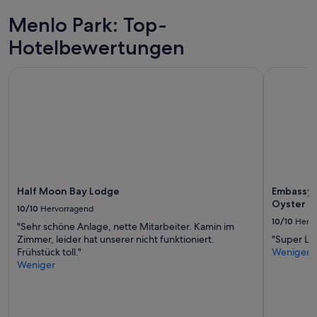
e
2 Erwachsenen
r
Menlo Park: Top-
gefunden
l
wurde.
Hotelbewertungen
o
Preise
n
und
g
Verfügbarkeiten
Half Moon Bay Lodge
Embassy Su
t
können
o
sich
g
ändern.
e
Es
t
können
a
zusätzliche
n
Bedingungen
i
gelten.
n
Half Moon Bay Lodge
Embassy S
v
Oyster P
10/10
Hervorragend
o
10/10
Herv
i
"Sehr schöne Anlage, nette Mitarbeiter. Kamin im
c
Zimmer, leider hat unserer nicht funktioniert.
"Super La
e
Frühstück toll."
Weniger
.
Weniger
“