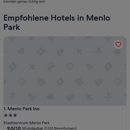
könnten genau richtig sein
Empfohlene Hotels in Menlo
Park
Menlo Park Inn
Menlo Park Inn
1. Menlo Park Inn
3.0-
Sterne-
Stadtzentrum Menlo Park
Unterkunft
9.0
9,0/10
Wunderbar
(1.012 Bewertungen)