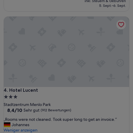
inkl. Steuern & Gebühren
beträgt
gut,
5. Sept.–6. Sept.
143 €
(744
Bewertungen)
Hotel Lucent
Hotel Lucent
4. Hotel Lucent
3.0-
Sterne-
Stadtzentrum Menlo Park
Unterkunft
8.4
8,4/10
Sehr gut
(912 Bewertungen)
von
„
„Rooms were not cleaned. Took super long to get an invoice.“
10,
R
Johannes
Sehr
o
Weniger anzeigen
gut,