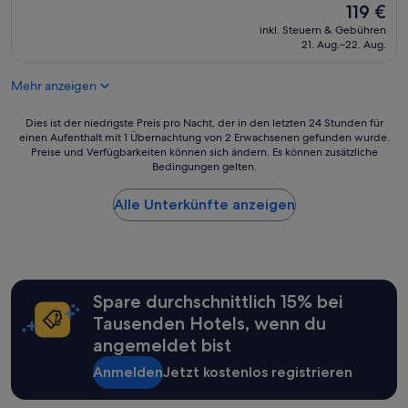
o
Der
119 €
(912
m
Preis
Bewertungen)
inkl. Steuern & Gebühren
s
beträgt
21. Aug.–22. Aug.
w
119 €
e
Mehr anzeigen
r
e
n
Dies
Dies ist der niedrigste Preis pro Nacht, der in den letzten 24 Stunden für
o
einen Aufenthalt mit 1 Übernachtung von 2 Erwachsenen gefunden wurde.
ist
Preise und Verfügbarkeiten können sich ändern. Es können zusätzliche
t
der
Bedingungen gelten.
c
niedrigste
l
Preis
e
Alle Unterkünfte anzeigen
pro
a
Nacht,
n
der
e
in
d
den
.
letzten
Spare durchschnittlich 15% bei
T
24 Stunden
o
für
Tausenden Hotels, wenn du
o
einen
angemeldet bist
k
Aufenthalt
s
mit
Anmelden
Jetzt kostenlos registrieren
u
1 Übernachtung
p
von