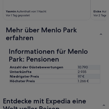
Yasmin
Aufenthalt von 1 Nacht
Eicke
Aufen
Vor 1 Tag gepostet
Vor 2 Tagen
Mehr über Menlo Park
erfahren
Informationen für Menlo
Park: Pensionen
Anzahl der Gästebewertungen
10.790
Unterkünfte
2.935
Niedrigster Preis
97 €
Höchster Preis
1.266 €
Entdecke mit Expedia eine
Welt voller Reisen