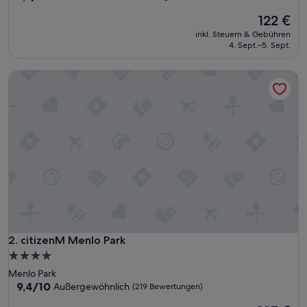
von
Der
122 €
10,
Preis
Wunderbar,
inkl. Steuern & Gebühren
beträgt
(1.012
4. Sept.–5. Sept.
122 €
Bewertungen)
citizenM Menlo Park
citizenM Menlo Park
2. citizenM Menlo Park
4.0-
Sterne-
Menlo Park
Unterkunft
9.4
9,4/10
Außergewöhnlich
(219 Bewertungen)
von