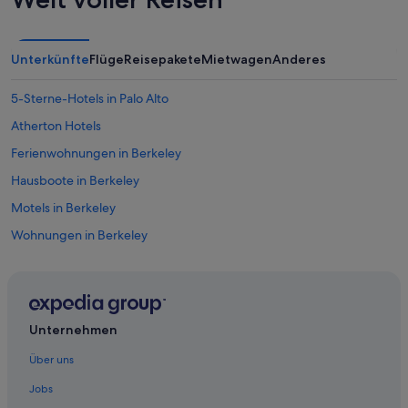
Unterkünfte
Flüge
Reisepakete
Mietwagen
Anderes
5-Sterne-Hotels in Palo Alto
Atherton Hotels
Ferienwohnungen in Berkeley
Hausboote in Berkeley
Motels in Berkeley
Wohnungen in Berkeley
College Terrace: Hotels
Aparthotels in Dublin
Duveneck – St. Francis: Hotels
Unternehmen
East Palo Alto: Hotels
Über uns
Hotels nahe Facebook Campus
Jobs
Ferienwohnungen in Fremont