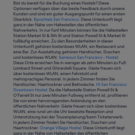
t
ö
Bist du bereit für die Buchung eines Hostels? Diese
.
g
Optionen verfügen über das beste Feedback durch unsere
T
l
Kunden und sind ein guter Ausgangspunkt für einen ersten
h
i
Überblick:
Bposhtels San Francisco
: Diese Unterkunft liegt
e
c
ganz in der Nähe von Haltestellen des öffentlichen
y
h
Nahverkehrs. In nur fünf Minuten können Sie die Haltestellen
c
k
Station Market St & 5th St und Station Powell St & Market St
o
e
fußläufig erreichen. Zu den Besonderheiten in dieser
u
i
Unterkunft gehören kostenloses WLAN, ein Restaurant und
l
t
eine Bar. Zur Ausstattung gehören Handtücher, Duschen
d
d
und kostenloses WLAN.
Samesun San Francisco - Hostel
:
r
i
Diese Orte erreichen Sie in weniger als zehn Minuten zu Fuß:
e
e
Lombard Street und Ghirardelli Square. Gäste freuen sich
c
S
über kostenloses WLAN, einen Fahrstuhl und
o
t
mehrsprachiges Personal. In jedem Zimmer finden Sie
m
a
Handtücher, Haartrockner und Bettwäsche.
HI San Francisco
m
d
Downtown Hostel
: Da die Haltestelle Station Powell St &
e
t
O'Farrell St nur zwei Minuten Fußweg entfernt ist, profitieren
n
z
Sie von einer hervorragenden Anbindung an den
d
u
öffentlichen Nahverkehr. Gäste freuen sich über kostenloses
i
e
WLAN, eine rund um die Uhr besetzte Rezeption und
t
r
Unterstützung bei der Tourenplanung/beim Ticketerwerb.
f
k
In jedem Zimmer finden Sie Handtücher, Duschen und
o
u
Haartrockner.
Orange Village Hostel
: Diese Unterkunft liegt
r
n
ganz in der Nähe von Haltestellen des öffentlichen