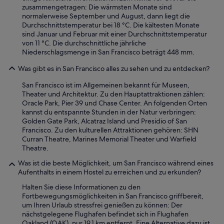
v
zusammengetragen: Die wärmsten Monate sind
“
normalerweise September und August, dann liegt die
Durchschnittstemperatur bei 18 °C. Die kältesten Monate
sind Januar und Februar mit einer Durchschnittstemperatur
von 11 °C. Die durchschnittliche jährliche
Niederschlagsmenge in San Francisco beträgt 448 mm.
Was gibt es in San Francisco alles zu sehen und zu entdecken?
San Francisco ist im Allgemeinen bekannt für Museen,
Theater und Architektur. Zu den Hauptattraktionen zählen:
Oracle Park, Pier 39 und Chase Center. An folgenden Orten
kannst du entspannte Stunden in der Natur verbringen:
Golden Gate Park, Alcatraz Island und Presidio of San
Francisco. Zu den kulturellen Attraktionen gehören: SHN
Curran Theatre, Marines Memorial Theater und Warfield
Theatre.
Was ist die beste Möglichkeit, um San Francisco während eines
Aufenthalts in einem Hostel zu erreichen und zu erkunden?
Halten Sie diese Informationen zu den
Fortbewegungsmöglichkeiten in San Francisco griffbereit,
um Ihren Urlaub stressfrei genießen zu können: Der
nächstgelegene Flughafen befindet sich in Flughafen
Oakland (OAK), nur 19,1 km entfernt. Eine Alternative dazu ist