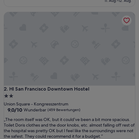
11. Aug.–12. Aug.
43 €
Bewertungen)
HI San Francisco Downtown Hostel
HI San Francisco Downtown Hostel
2. HI San Francisco Downtown Hostel
2.0-
Sterne-
Union Square - Kongresszentrum
Unterkunft
9.0
9,0/10
Wunderbar
(459 Bewertungen)
von
„
„The room itself was OK, but it could’ve been a bit more spacious.
10,
T
Toilet Doris clothes and the door knobs, etc. almost falling off rest of
Wunderbar,
h
the hospital was pretty OK but I feel like the surroundings were not
(459
e
the safest. They could recommend it for a budget.“
Bewertungen)