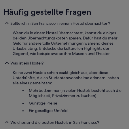
r
r
r
H
Häufig gestellte Fragen
o
o
u
t
n
e
Sollte ich in San Francisco in einem Hostel übernachten?
d
l
i
l
Wenn du in einem Hostel übernachtest, kannst du einiges
n
a
bei den Übernachtungskosten sparen. Dafür hast du mehr
g
u
Geld für andere tolle Unternehmungen während deines
s
t
Urlaubs übrig. Entdecke die kulturellen Highlights der
w
.
Gegend, wie beispielsweise ihre Museen und Theater.
e
S
r
Was ist ein Hostel?
o
e
n
Keine zwei Hostels sehen exakt gleich aus, aber diese
n
s
Unterkünfte, die an Studentenwohnheime erinnern, haben
o
t
alle eines gemeinsam:
t
e
t
i
Mehrbettzimmer (in vielen Hostels besteht auch die
h
n
Möglichkeit, Privatzimmer zu buchen)
e
e
Günstige Preise
s
g
a
u
Ein geselliges Umfeld
f
t
e
e
Welches sind die besten Hostels in San Francisco?
s
M