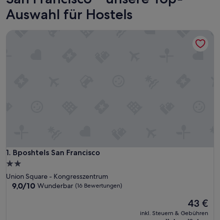
Auswahl für Hostels
Bposhtels San Francisco
Bposhtels San Francisco
1. Bposhtels San Francisco
2.0-
Sterne-
Union Square - Kongresszentrum
Unterkunft
9.0
9,0/10
Wunderbar
(16 Bewertungen)
von
Der
43 €
10,
Preis
Wunderbar,
inkl. Steuern & Gebühren
beträgt
(16