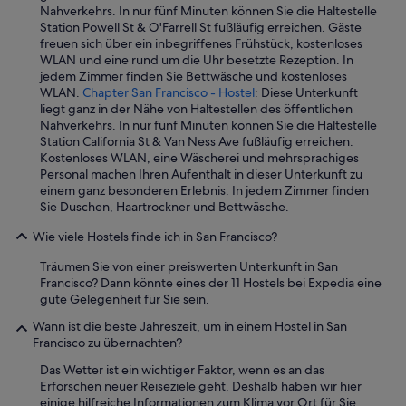
a
d
Nahverkehrs. In nur fünf Minuten können Sie die Haltestelle
b
e
Station Powell St & O'Farrell St fußläufig erreichen. Gäste
u
n
freuen sich über ein inbegriffenes Frühstück, kostenloses
d
.
WLAN und eine rund um die Uhr besetzte Rezeption. In
g
N
jedem Zimmer finden Sie Bettwäsche und kostenloses
e
ä
WLAN.
Chapter San Francisco - Hostel
: Diese Unterkunft
t
h
liegt ganz in der Nähe von Haltestellen des öffentlichen
.
e
Nahverkehrs. In nur fünf Minuten können Sie die Haltestelle
“
U
Station California St & Van Ness Ave fußläufig erreichen.
n
Kostenloses WLAN, eine Wäscherei und mehrsprachiges
i
Personal machen Ihren Aufenthalt in dieser Unterkunft zu
o
einem ganz besonderen Erlebnis. In jedem Zimmer finden
n
Sie Duschen, Haartrockner und Bettwäsche.
S
q
Wie viele Hostels finde ich in San Francisco?
u
Träumen Sie von einer preiswerten Unterkunft in San
a
Francisco? Dann könnte eines der 11 Hostels bei Expedia eine
r
gute Gelegenheit für Sie sein.
e
p
Wann ist die beste Jahreszeit, um in einem Hostel in San
o
Francisco zu übernachten?
s
i
Das Wetter ist ein wichtiger Faktor, wenn es an das
t
Erforschen neuer Reiseziele geht. Deshalb haben wir hier
i
einige hilfreiche Informationen zum Klima vor Ort für Sie