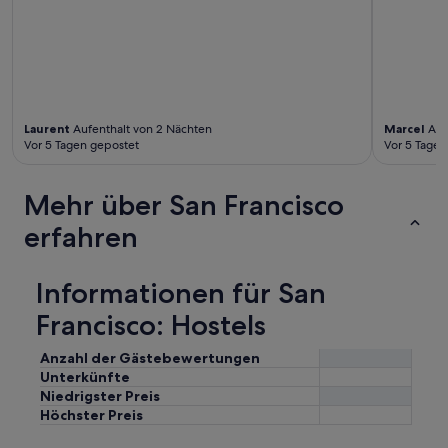
p
f
r
ü
e
r
t
S
t
e
y
l
O
b
K
s
Laurent
Aufenthalt von 2 Nächten
Marcel
Auf
b
Vor 5 Tagen gepostet
Vor 5 Tagen
t
u
v
t
e
Mehr über San Francisco
I
r
f
s
erfahren
e
o
e
r
l
g
Informationen für San
l
u
i
n
Francisco: Hostels
k
g
e
.
Anzahl der Gästebewertungen
t
L
Unterkünfte
h
e
e
Niedrigster Preis
i
s
Höchster Preis
d
u
e