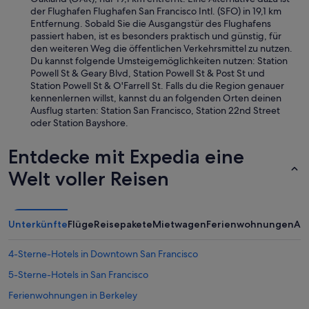
der Flughafen Flughafen San Francisco Intl. (SFO) in 19,1 km
Entfernung. Sobald Sie die Ausgangstür des Flughafens
passiert haben, ist es besonders praktisch und günstig, für
den weiteren Weg die öffentlichen Verkehrsmittel zu nutzen.
Du kannst folgende Umsteigemöglichkeiten nutzen: Station
Powell St & Geary Blvd, Station Powell St & Post St und
Station Powell St & O'Farrell St. Falls du die Region genauer
kennenlernen willst, kannst du an folgenden Orten deinen
Ausflug starten: Station San Francisco, Station 22nd Street
oder Station Bayshore.
Entdecke mit Expedia eine
Welt voller Reisen
Unterkünfte
Flüge
Reisepakete
Mietwagen
Ferienwohnungen
An
4-Sterne-Hotels in Downtown San Francisco
5-Sterne-Hotels in San Francisco
Ferienwohnungen in Berkeley