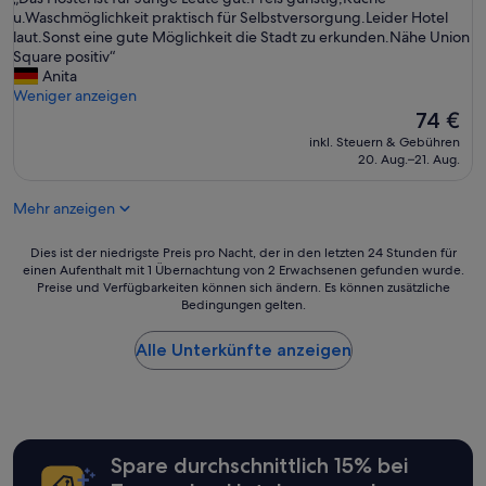
10,
T
D
u.Waschmöglichkeit praktisch für Selbstversorgung.Leider Hotel
Gut,
o
a
laut.Sonst eine gute Möglichkeit die Stadt zu erkunden.Nähe Union
(247
i
s
Square positiv“
Bewertungen)
l
H
Anita
e
o
Weniger anzeigen
t
s
Der
74 €
D
t
Preis
inkl. Steuern & Gebühren
o
e
beträgt
20. Aug.–21. Aug.
r
l
74 €
i
i
s
Mehr anzeigen
s
c
t
l
f
Dies
Dies ist der niedrigste Preis pro Nacht, der in den letzten 24 Stunden für
o
ü
einen Aufenthalt mit 1 Übernachtung von 2 Erwachsenen gefunden wurde.
ist
t
Preise und Verfügbarkeiten können sich ändern. Es können zusätzliche
r
der
h
Bedingungen gelten.
J
niedrigste
e
u
Preis
s
n
Alle Unterkünfte anzeigen
pro
a
g
Nacht,
n
e
der
d
L
in
t
e
den
h
u
letzten
e
Spare durchschnittlich 15% bei
t
24 Stunden
d
e