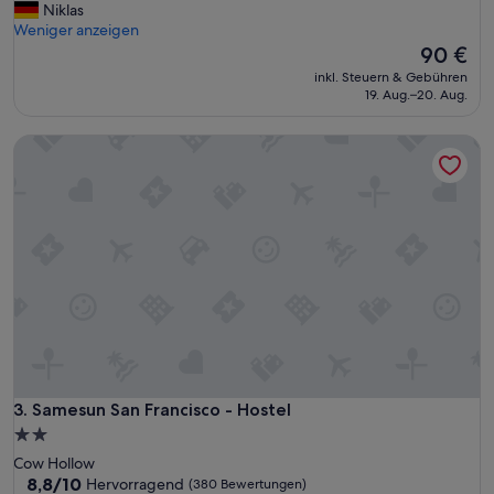
r
Niklas
o
Weniger anzeigen
o
Der
90 €
m
Preis
inkl. Steuern & Gebühren
i
beträgt
19. Aug.–20. Aug.
t
90 €
s
Samesun San Francisco - Hostel
e
l
f
w
a
s
O
K
,
b
u
t
i
t
Samesun San Francisco - Hostel
3. Samesun San Francisco - Hostel
c
2.0-
o
Sterne-
Cow Hollow
u
Unterkunft
8.8
8,8/10
Hervorragend
(380 Bewertungen)
l