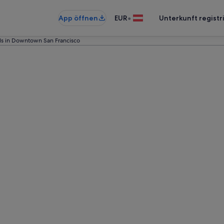
•
App öffnen
EUR
Unterkunft registr
ls in Downtown San Francisco