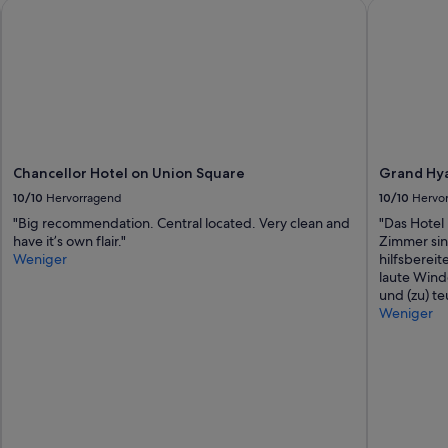
Chancellor Hotel on Union Square
Grand Hyat
b
e
r
u
n
d
g
r
o
ß
Chancellor Hotel on Union Square
Grand Hya
.
10/10
Hervorragend
10/10
Hervo
S
"Big recommendation. Central located. Very clean and
"Das Hotel 
e
have it’s own flair."
Zimmer sin
h
Weniger
hilfsbereit
r
laute Wind
f
und (zu) te
r
Weniger
e
u
n
d
l
i
c
h