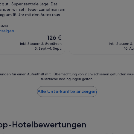
l
 gut . Super zentrale Lage. Das
Hervorragend,
g
fanden wir sehr teuer zumal man am
(1.253
agend,
e
ag um 15 Uhr mit den Autos raus
Bewertungen)
l
ngen)
e
ezia
g
nzeigen
e
Der
126 €
n
Preis
inkl. Steuern & Gebühren
inkl. Steuern 
.
beträgt
3. Sept.–4. Sept.
16. Au
D
126 €
i
e
Z
i
24 Stunden für einen Aufenthalt mit 1 Übernachtung von 2 Erwachsenen gefunden wu
m
zusätzliche Bedingungen gelten.
m
e
Alle Unterkünfte anzeigen
r
s
i
n
d
s
Top-Hotelbewertungen
a
u