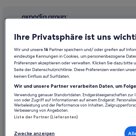
All-Inclusive- in Downtown San Francisco
h
s
Familien in Downtown San Francisco
t
Hotels mit Meerblick in Downtown San Francisco
e
n
Luxus in Downtown San Francisco
T
Unternehmen
Erkunden
Ihre Privatsphäre ist uns wicht
a
Günstige in Fisherman's Wharf
Über uns
Reiseführer
g
Hotels mit Frühstück in Fisherman's Wharf
u
Wir und unsere
16
Partner speichern und/ oder greifen auf Infor
Jobs
Hotels in Ös
m
eindeutige Kennungen in Cookies, um personenbezogene Daten 
Hotels mit Whirlpool in Fisherman's Wharf
1
Präferenzen akzeptieren oder verwalten. Klicken Sie dazu bitte 
Unterkunft registrieren
Ferienwohn
5
Ski in Fisherman's Wharf
Seite der Datenschutzrichtlinie. Diese Präferenzen werden unser
U
Partnerschaften
Städtereise
keinen Einfluss auf Surfdaten.
Strand in Marina District
h
r
Werbung
Flüge in Öst
Mid-Market: Hotels
Wir und unsere Partner verarbeiten Daten, um Folge
m
Presse
Mietwagen 
i
Ferienwohnungen in San Francisco
Verwendung genauer Standortdaten. Endgeräteeigenschaften zur Ide
t
von oder Zugriff auf Informationen auf einem Endgerät. Personali
Alle Unterku
All-Inclusive- in San Francisco
d
Werbeleistung und der Performance von Inhalten, Zielgruppenfors
e
Verbesserung von Angeboten.
Business in San Francisco
n
Liste der Partner (Lieferanten)
A
Lgbtqia-Freundliche in San Francisco
u
Hilton Hotels in San Francisco
t
Zwecke anzeigen
All