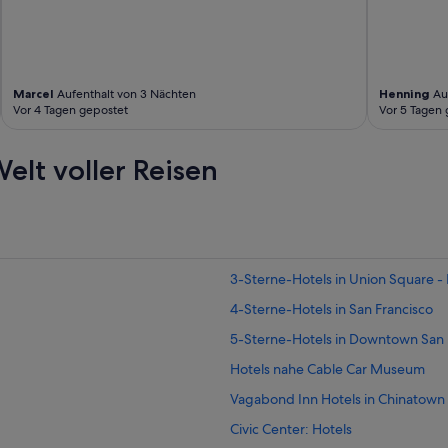
e
s
u
n
d
Marcel
Aufenthalt von 3 Nächten
Henning
Auf
h
Vor 4 Tagen gepostet
Vor 5 Tagen 
i
l
f
elt voller Reisen
s
b
e
r
e
i
3-Sterne-Hotels in Union Square 
t
e
4-Sterne-Hotels in San Francisco
s
P
5-Sterne-Hotels in Downtown San 
e
Hotels nahe Cable Car Museum
r
s
Vagabond Inn Hotels in Chinatown
o
n
Civic Center: Hotels
a