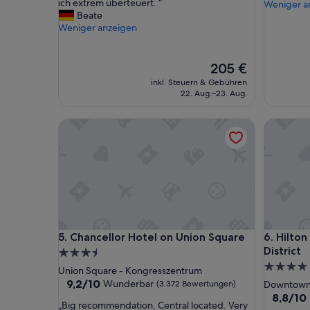
D
ich extrem überteuert. “
e
Weniger a
(1.284
(6.125
a
Beate
r
Bewertungen)
Bewertu
s
Weniger anzeigen
f
V
e
a
k
l
Der
t
205 €
e
Preis
“
inkl. Steuern & Gebühren
t
beträgt
22. Aug.–23. Aug.
p
205 €
a
Chancellor Hotel on Union Square
Hilton Sa
r
k
i
n
g
m
i
t
9
Chancellor Hotel on Union Square
Hilton Sa
5. Chancellor Hotel on Union Square
6. Hilton
0
District
D
3.5-
o
4.0-
Sterne-
Union Square - Kongresszentrum
l
Sterne-
Unterkunft
9.2
9,2/10
Wunderbar
(3.372 Bewertungen)
Downtown 
l
von
Unterkun
8.8
8,8/10
a
„
„Big recommendation. Central located. Very
10,
von