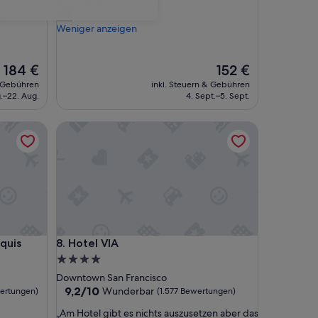
w
dgeräusche
ausgestattet“
Bewertungen)
n
d (zu)
Thomas
t
Weniger anzeigen
o
w
n
Der
Der
184 €
152 €
H
Preis
Preis
& Gebühren
inkl. Steuern & Gebühren
o
beträgt
beträgt
g.–22. Aug.
4. Sept.–5. Sept.
t
184 €
152 €
e
s
Hotel VIA
l
,
g
u
t
e
L
a
u
s
Hotel VIA
quis
8. Hotel VIA
f
d
4.0-
i
Sterne-
Downtown San Francisco
s
Unterkunft
9.2
9,2/10
Wunderbar
wertungen)
(1.577 Bewertungen)
t
von
a
„
„Am Hotel gibt es nichts auszusetzen aber das
10,