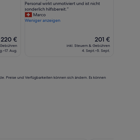
n
A
Personal wirkt unmotiviert und ist nicht
Wunderbar,
z
m
sonderlich hilfsbereit.“
(1.577
z
H
Marco
Bewertungen)
u
o
Weniger anzeigen
W
t
h
e
a
l
Der
Der
220 €
201 €
r
g
Preis
Preis
& Gebühren
inkl. Steuern & Gebühren
f
i
beträgt
beträgt
g.–17. Aug.
4. Sept.–5. Sept.
,
b
220 €
201 €
C
t
h
e
i
s
n
n
rde. Preise und Verfügbarkeiten können sich ändern. Es können
a
i
t
c
o
h
w
t
n
s
u
a
s
u
w
s
.
z
Z
u
i
s