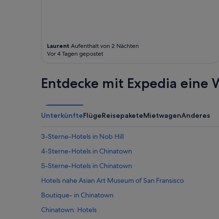
t
w
’
i
s
r
o
s
w
e
Laurent
Aufenthalt von 2 Nächten
n
h
Vor 4 Tagen gepostet
f
r
l
t
a
e
Entdecke mit Expedia eine W
i
u
r
e
.
r
“
z
Unterkünfte
Flüge
Reisepakete
Mietwagen
Anderes
u
m
3-Sterne-Hotels in Nob Hill
a
l
4-Sterne-Hotels in Chinatown
m
5-Sterne-Hotels in Chinatown
a
n
Hotels nahe Asian Art Museum of San Fransisco
a
m
Boutique- in Chinatown
n
Chinatown: Hotels
ä
c