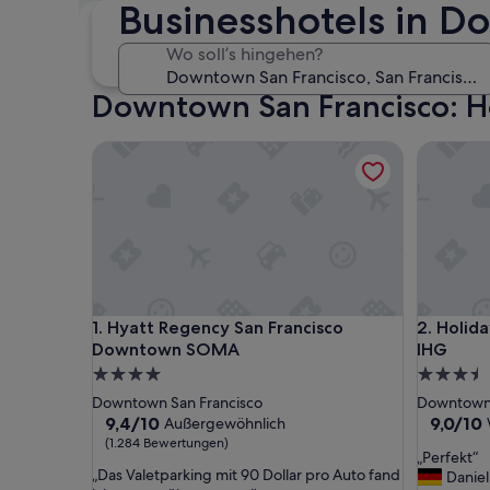
Businesshotels in D
Dieses Wochenende
N
7. Aug. - 9. Aug.
Wo soll’s hingehen?
Downtown San Francisco: Ho
Hyatt Regency San Francisco Downtown SOMA
Holiday 
Hyatt Regency San Francisco Downtown SOMA
Holiday 
1. Hyatt Regency San Francisco
2. Holid
Downtown SOMA
IHG
4.0-
3.5-
Sterne-
Sterne-
Downtown San Francisco
Downtown 
Unterkunft
Unterkun
9.4
9.0
9,4/10
9,0/10
Außergewöhnlich
von
von
(1.284 Bewertungen)
„
„Perfekt“
10,
10,
„
„Das Valetparking mit 90 Dollar pro Auto fand
P
Daniel
Außergewöhnlich,
Wunderb