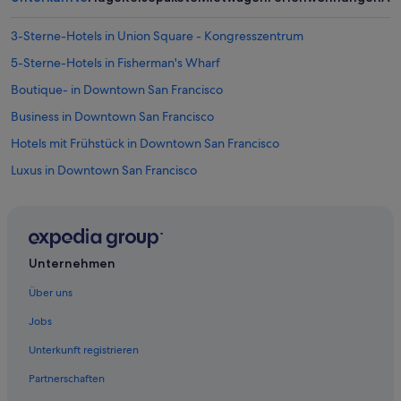
3-Sterne-Hotels in Union Square - Kongresszentrum
5-Sterne-Hotels in Fisherman's Wharf
Boutique- in Downtown San Francisco
Business in Downtown San Francisco
Hotels mit Frühstück in Downtown San Francisco
Luxus in Downtown San Francisco
Financial District: Hotels
Golf in Fisherman's Wharf
Günstige in Fisherman's Wharf
Unternehmen
Historische in Fisherman's Wharf
Über uns
Hotels mit Concierge in Fisherman's Wharf
Jobs
Hotels mit Parkplatz in Fisherman's Wharf
Unterkunft registrieren
Hotels mit Pool in Fisherman's Wharf
Partnerschaften
Hotels mit Sauna in Fisherman's Wharf