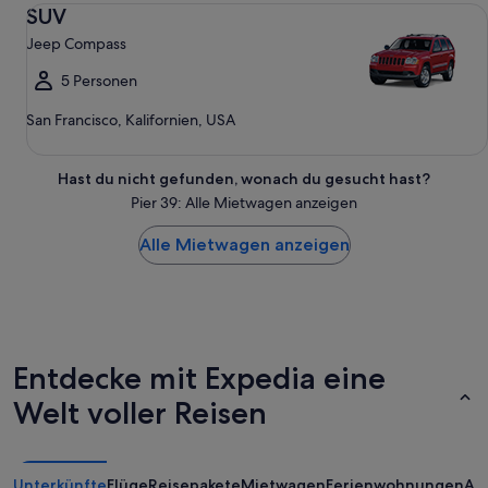
SUV Jeep Compass
SUV
Jeep Compass
5 Personen
San Francisco, Kalifornien, USA
Hast du nicht gefunden, wonach du gesucht hast?
Pier 39: Alle Mietwagen anzeigen
Alle Mietwagen anzeigen
Entdecke mit Expedia eine
Welt voller Reisen
Unterkünfte
Flüge
Reisepakete
Mietwagen
Ferienwohnungen
An