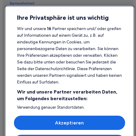
Barrierefreiheit
Hotels mit Aussicht in San Francisco
Motel 6 Hotels in San Francisco
Einreisebestimmungen
Ihre Privatsphäre ist uns wichtig
Hotels mit Suiten in San Francisco
Datenschutzerklärung
Wir und unsere
16
Partner speichern und/ oder greifen
San Francisco Hotels
Cookie-Erklärung
auf Informationen auf einem Gerät zu, z.B. auf
Motels in San Francisco
eindeutige Kennungen in Cookies, um
Rechtliche Hinweise/Kontakt
personenbezogene Daten zu verarbeiten. Sie können
Hotels nahe Tattoo Art Museum
Inhaltsrichtlinien und Melden von Inhalten
Ihre Präferenzen akzeptieren oder verwalten. Klicken
Hotels nahe Union Square
Sie dazu bitte unten oder besuchen Sie jederzeit die
Hilfe
Union Square - Kongresszentrum: Hotels
Seite der Datenschutzrichtlinie. Diese Präferenzen
werden unseren Partnern signalisiert und haben keinen
Hilfe
Einfluss auf Surfdaten.
Buchung ändern oder stornieren
Wir und unsere Partner verarbeiten Daten,
Rückerstattungsprozess und Zeitrahmen
um Folgendes bereitzustellen:
Buchen Sie einen Flug mit einer Gutschrift bei der Fluggesellschaft
Verwendung genauer Standortdaten.
Endgeräteeigenschaften zur Identifikation aktiv abfragen.
Internationale Reisedokumente
Speichern von oder Zugriff auf Informationen auf einem
Akzeptieren
Endgerät. Personalisierte Werbung und Inhalte, Messung
von Werbeleistung und der Performance von Inhalten,
Zielgruppenforschung sowie Entwicklung und