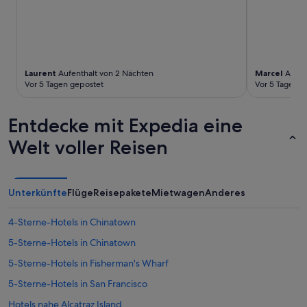
c
e
h
C
s
a
e
r
h
-
r
y
Laurent
Aufenthalt von 2 Nächten
Marcel
Aufen
g
e
Vor 5 Tagen gepostet
Vor 5 Tagen g
u
t
t
v
e
Entdecke mit Expedia eine
e
B
r
e
Welt voller Reisen
y
t
s
t
i
e
l
n
Unterkünfte
Flüge
Reisepakete
Mietwagen
Anderes
e
m
n
i
t
4-Sterne-Hotels in Chinatown
t
.
s
5-Sterne-Hotels in Chinatown
I
e
d
h
5-Sterne-Hotels in Fisherman's Wharf
e
r
a
5-Sterne-Hotels in San Francisco
g
l
u
Hotels nahe Alcatraz Island
f