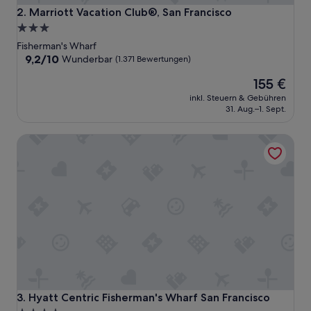
n
Marriott Vacation Club®, San Francisco
2. Marriott Vacation Club®, San Francisco
d
3.0-
z
Sterne-
w
Fisherman's Wharf
a
Unterkunft
9.2
9,2/10
Wunderbar
(1.371 Bewertungen)
r
von
Der
e
155 €
10,
Preis
t
Wunderbar,
inkl. Steuern & Gebühren
beträgt
w
(1.371
31. Aug.–1. Sept.
155 €
a
Bewertungen)
s
Hyatt Centric Fisherman's Wharf San Francisco
i
n
d
i
e
J
a
h
r
e
g
e
k
Hyatt Centric Fisherman's Wharf San Francisco
3. Hyatt Centric Fisherman's Wharf San Francisco
o