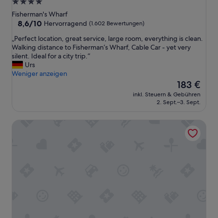
4.0-
m
Sterne-
Fisherman's Wharf
m
Unterkunft
8.6
8,6/10
e
Hervorragend
(1.602 Bewertungen)
von
n
„
„Perfect location, great service, large room, everything is clean.
10,
.
P
Walking distance to Fisherman‘s Wharf, Cable Car - yet very
Hervorragend,
E
e
silent. Ideal for a city trip.“
(1.602
s
r
Urs
Bewertungen)
w
f
Weniger anzeigen
a
e
Der
183 €
r
c
Preis
a
inkl. Steuern & Gebühren
t
beträgt
b
2. Sept.–3. Sept.
l
183 €
e
o
r
Holiday Inn Express and Suites Fisherman's Wharf by IHG
c
t
a
r
t
o
i
t
o
z
n
d
,
e
g
m
r
e
e
i
a
n