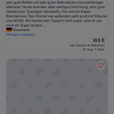
s
sehr gute Betten mit sehr guter Bettwäsche und erstklassiger
Bewertungen)
H
Matratze, ferner eine alte, aber wertige Einrichtung, sehr gute
o
Handtücher, Duschgel, Handseife, Fön und ein klasse
t
Roomservice. Das Zimmer war außerdem sehr groß mit Sitzecke
e
und WLAN. Wir fanden den Teppich nicht super, aber er war
l
noch ok. Super ist aber ...
u
Rosemarie
n
Weniger anzeigen
d
Der
163 €
d
Preis
inkl. Steuern & Gebühren
i
beträgt
31. Aug.–1. Sept.
e
163 €
E
Marriott Vacation Club®, San Francisco
i
n
r
i
c
h
t
u
n
g
s
i