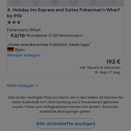
t
w
s
u
Holiday Inn Express and Suites Fisherman's Wharf by IHG
4. Holiday Inn Express and Suites Fisherman's Wharf
e
n
by IHG
r
d
3.0-
v
e
Sterne-
i
Fisherman's Wharf
r
c
Unterkunft
9.2
9,2/10
Wunderbar
b
(2.429 Bewertungen)
e
von
a
„
,
„Gutes amerikanisches Frühstück, beste Lage“
10,
r
G
l
Björn
Wunderbar,
e
u
a
Weniger anzeigen
(2.429
r
t
r
Der
193 €
Bewertungen)
A
e
g
Preis
u
inkl. Steuern & Gebühren
s
e
beträgt
f
16. Aug.–17. Aug.
a
r
193 €
e
m
o
n
Mehr anzeigen
e
o
t
r
m
h
i
,
Dies
Dies ist der niedrigste Preis pro Nacht, der in den letzten 24 Stunden für
a
k
e
einen Aufenthalt mit 1 Übernachtung von 2 Erwachsenen gefunden
ist
l
wurde. Preise und Verfügbarkeiten können sich ändern. Es können
a
v
der
t
zusätzliche Bedingungen gelten.
n
e
niedrigste
m
i
r
Preis
i
s
y
Alle Unterkünfte anzeigen
pro
t
c
t
Nacht,
e