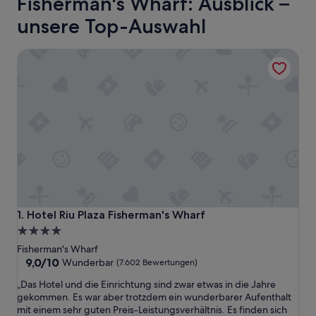
Fisherman's Wharf: Ausblick –
unsere Top-Auswahl
Hotel Riu Plaza Fisherman's Wharf
Hotel Riu Plaza Fisherman's Wharf
1. Hotel Riu Plaza Fisherman's Wharf
4.0-
Sterne-
Fisherman's Wharf
Unterkunft
9.0
9,0/10
Wunderbar
(7.602 Bewertungen)
von
„
„Das Hotel und die Einrichtung sind zwar etwas in die Jahre
10,
D
gekommen. Es war aber trotzdem ein wunderbarer Aufenthalt
Wunderbar,
a
mit einem sehr guten Preis-Leistungsverhältnis. Es finden sich
(7.602