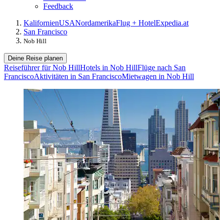
Feedback
Kalifornien
USA
Nordamerika
Flug + Hotel
Expedia.at
San Francisco
Nob Hill
Deine Reise planen
Reiseführer für Nob Hill
Hotels in Nob Hill
Flüge nach San
Francisco
Aktivitäten in San Francisco
Mietwagen in Nob Hill