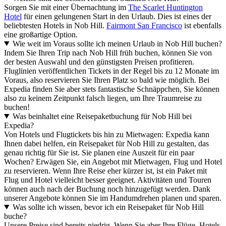
Sorgen Sie mit einer Übernachtung im
The Scarlet Huntington
Hotel
für einen gelungenen Start in den Urlaub. Dies ist eines der
beliebtesten Hotels in Nob Hill.
Fairmont San Francisco
ist ebenfalls
eine großartige Option.
Wie weit im Voraus sollte ich meinen Urlaub in Nob Hill buchen?
Indem Sie Ihren Trip nach Nob Hill früh buchen, können Sie von
der besten Auswahl und den günstigsten Preisen profitieren.
Fluglinien veröffentlichen Tickets in der Regel bis zu 12 Monate im
Voraus, also reservieren Sie Ihren Platz so bald wie möglich. Bei
Expedia finden Sie aber stets fantastische Schnäppchen, Sie können
also zu keinem Zeitpunkt falsch liegen, um Ihre Traumreise zu
buchen!
Was beinhaltet eine Reisepaketbuchung für Nob Hill bei
Expedia?
Von Hotels und Flugtickets bis hin zu Mietwagen: Expedia kann
Ihnen dabei helfen, ein Reisepaket für Nob Hill zu gestalten, das
genau richtig für Sie ist. Sie planen eine Auszeit für ein paar
Wochen? Erwägen Sie, ein Angebot mit Mietwagen, Flug und Hotel
zu reservieren. Wenn Ihre Reise eher kürzer ist, ist ein Paket mit
Flug und Hotel vielleicht besser geeignet. Aktivitäten und Touren
können auch nach der Buchung noch hinzugefügt werden. Dank
unserer Angebote können Sie im Handumdrehen planen und sparen.
Was sollte ich wissen, bevor ich ein Reisepaket für Nob Hill
buche?
Unsere Preise sind bereits niedrig. Wenn Sie aber Ihre Flüge, Hotels