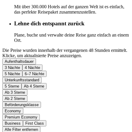
Mit über 300.000 Hotels auf der ganzen Welt ist es einfach,
das perfekte Reisepaket zusammenzustellen.
Lehne dich entspannt zurück
Plane, buche und verwalte deine Reise ganz einfach an einem
Ort.
Die Preise wurden innerhalb der vergangenen 48 Stunden ermittelt.
Klicke, um aktualisierte Preise anzuzeigen.
Aufenthaltsdauer
3 Nächte
4 Nächte
5 Nächte
6–7 Nächte
Unterkunftsstandard
5 Sterne
Ab 4 Sterne
Ab 3 Sterne
Ab 2 Sterne
Beförderungsklasse
Economy
Premium Economy
Business
First Class
Alle Filter entfernen