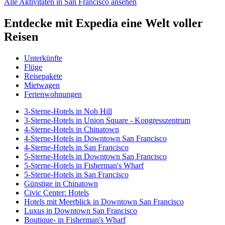
Alle Aktivitäten in San Francisco ansehen
Entdecke mit Expedia eine Welt voller
Reisen
Unterkünfte
Flüge
Reisepakete
Mietwagen
Ferienwohnungen
3-Sterne-Hotels in Nob Hill
3-Sterne-Hotels in Union Square - Kongresszentrum
4-Sterne-Hotels in Chinatown
4-Sterne-Hotels in Downtown San Francisco
4-Sterne-Hotels in San Francisco
5-Sterne-Hotels in Downtown San Francisco
5-Sterne-Hotels in Fisherman's Wharf
5-Sterne-Hotels in San Francisco
Günstige in Chinatown
Civic Center: Hotels
Hotels mit Meerblick in Downtown San Francisco
Luxus in Downtown San Francisco
Boutique- in Fisherman's Wharf