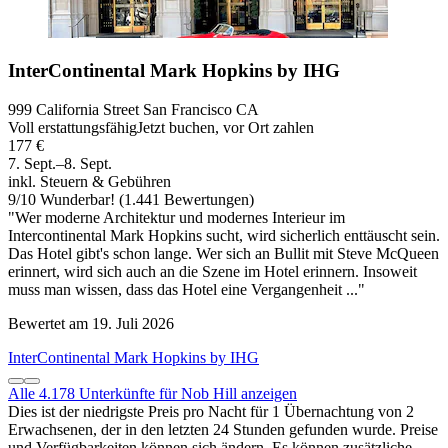
InterContinental Mark Hopkins by IHG
999 California Street San Francisco CA
Voll erstattungsfähig
Jetzt buchen, vor Ort zahlen
177 €
7. Sept.–8. Sept.
inkl. Steuern & Gebühren
9
/
10
Wunderbar! (1.441 Bewertungen)
"Wer moderne Architektur und modernes Interieur im
Intercontinental Mark Hopkins sucht, wird sicherlich enttäuscht sein.
Das Hotel gibt's schon lange. Wer sich an Bullit mit Steve McQueen
erinnert, wird sich auch an die Szene im Hotel erinnern. Insoweit
muss man wissen, dass das Hotel eine Vergangenheit ..."
Bewertet am 19. Juli 2026
InterContinental Mark Hopkins by IHG
Alle 4.178 Unterkünfte für Nob Hill anzeigen
Dies ist der niedrigste Preis pro Nacht für 1 Übernachtung von 2
Erwachsenen, der in den letzten 24 Stunden gefunden wurde. Preise
und Verfügbarkeiten können sich ändern. Es können zusätzliche