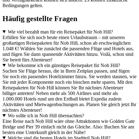
Bedingungen gelten.
Häufig gestellte Fragen
Wie viel bezahlt man für ein Reisepaket für Nob Hill?
Erfüllen Sie sich noch heute einen Urlaubstraum – mit unseren
großartigen Reisepaketen für Nob Hill, schon ab erschwinglichen
1.048 €! Wählen Sie zunächst die passenden Flüge und Hotels aus,
und fügen Sie dann spannende Aktivitäten hinzu. Voilà, schon sind
Sie bereit fürs Abenteuer!
Wie bekomme ich ein günstiges Reisepaket für Nob Hill?
Suchen Sie Flüge heraus, die in Ihren Zeitplan passen, und fügen
Sie noch ein passendes Hotelzimmer hinzu. Sie werden staunen, wie
Sie mit jeder Komponente noch ein bisschen mehr sparen. Mit den
Reisepaketen für Nob Hill können Sie Ihr nächstes Abenteuer
billiger antreten! Neben mehr als 500 Airlines und mehr als
1.000.000 Hotels rund um den Erdball bietet Expedia zudem
Aktivitäten und Mietwagenbuchungen an. Planen Sie gleich jetzt Ihr
nächstes Abenteuer!
Wo sollte ich in Nob Hill übernachten?
Eine Reise nach Nob Hill wäre ohne Attraktionen wie Golden Gate
Bridge und Pier 39 einfach nicht das Gleiche. Also: Buchen Sie am
besten eine Unterkunft gleich in der Nähe!
Welche sind die besten Hotels im Stadtteil Nob Hill?