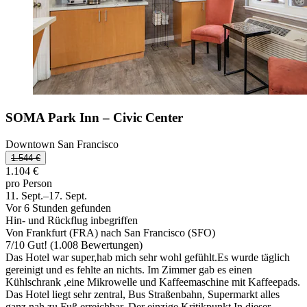
SOMA Park Inn – Civic Center
Downtown San Francisco
1.544 €
1.104 €
pro Person
11. Sept.–17. Sept.
Vor 6 Stunden gefunden
Hin- und Rückflug inbegriffen
Von Frankfurt (FRA) nach San Francisco (SFO)
7
/
10
Gut! (1.008 Bewertungen)
Das Hotel war super,hab mich sehr wohl gefühlt.Es wurde täglich
gereinigt und es fehlte an nichts. Im Zimmer gab es einen
Kühlschrank ,eine Mikrowelle und Kaffeemaschine mit Kaffeepads.
Das Hotel liegt sehr zentral, Bus Straßenbahn, Supermarkt alles
ganz nah zu Fuß erreichbar. Der einzige Kritikpunkt In dieser