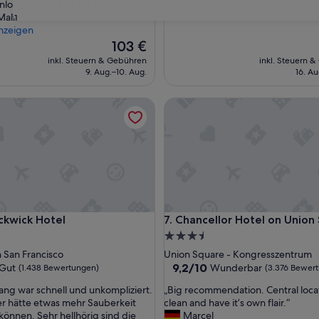
losen Shuttle ist die Bahnstat“
(2.929
Malin
31
ngen)
Bewertungen)
nzeigen
Der
103 €
Preis
inkl. Steuern & Gebühren
inkl. Steuern 
beträgt
9. Aug.–10. Aug.
16. Au
103 €
wick Hotel
Chancellor Hotel on Union Sq
wick Hotel
Chancellor Hotel on Union Sq
ickwick Hotel
7. Chancellor Hotel on Union
3.5-
Sterne-
San Francisco
Union Square - Kongresszentrum
ft
Unterkunft
9.2
9,2/10
Gut
Wunderbar
(1.438 Bewertungen)
(3.376 Bewer
von
„
ng war schnell und unkompliziert.
„Big recommendation. Central loca
10,
B
r hätte etwas mehr Sauberkeit
clean and have it’s own flair.“
Wunderbar,
i
können. Sehr hellhörig sind die
Marcel
(3.376