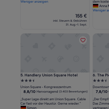
e
r
Weniger anzeigen
dem kosten
(6.130
(2.665
r
e
Anna 
Bewertungen)
Bewertu
f
u
Weniger a
e
n
Der
155 €
k
d
Preis
inkl. Steuern & Gebühren
t
l
beträgt
31. Aug.–1. Sept.
“
i
155 €
c
Handlery Union Square Hotel
The Pick
h
e
s
P
e
r
s
o
n
Handlery Union Square Hotel
The Pick
5. Handlery Union Square Hotel
6. The P
a
l
3.5-
3.5-
,
Sterne-
Sterne-
Union Square - Kongresszentrum
Downtown 
s
Unterkunft
Unterkun
8.8
7.8
8,8/10
7,8/10
Hervorragend
(3.403 Bewertungen)
a
von
von
u
„
„
„Super Lage direkt am Union Square. Cable
„Der Empfa
10,
10,
b
S
D
Car fast vor der Haustür. Gerne wieder.“
Das Zimme
Hervorragend,
Gut,
e
u
e
Simon
vertragen 
(3.403
(1.438