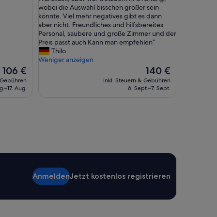
n
a
wobei die Auswahl bisschen größer sein
(1.176
f
h
könnte. Viel mehr negatives gibt es dann
Bewertungen)
r
r
aber nicht. Freundliches und hilfsbereites
e
s
Personal, saubere und große Zimmer und der
u
c
Preis passt auch Kann man empfehlen“
n
h
Thilo
d
e
Weniger anzeigen
l
i
Der
Der
106 €
140 €
i
n
Preis
Preis
& Gebühren
inkl. Steuern & Gebühren
c
l
beträgt
beträgt
g.–17. Aug.
6. Sept.–7. Sept.
h
i
106 €
140 €
Z
c
i
h
m
e
m
i
e
n
r
t
n
y
e
p
b
i
Anmelden
Jetzt kostenlos registrieren
e
s
n
c
d
h
e
a
m
m