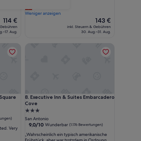
h
kaputt“
(1.227
e
Jean
Bewertungen)
c
Weniger anzeigen
k
Der
Der
114 €
143 €
i
Preis
Preis
& Gebühren
inkl. Steuern & Gebühren
n
beträgt
beträgt
g.–17. Aug.
30. Aug.–31. Aug.
w
114 €
143 €
a
uare
Executive Inn & Suites Embarcadero Cove
r
s
c
h
n
e
l
l
a
uare
Executive Inn & Suites Embarcadero Cove
 Square
8. Executive Inn & Suites Embarcadero
b
Cove
e
r
3.0-
s
Sterne-
tungen)
San Antonio
e
Unterkunft
9.0
9,0/10
Wunderbar
(1.176 Bewertungen)
h
ted. Very
von
r
„
„Wahrscheinlich ein typisch amerikanische
10,
u
W
Frühstück, aber war trotzdem in Ordnung,
Wunderbar,