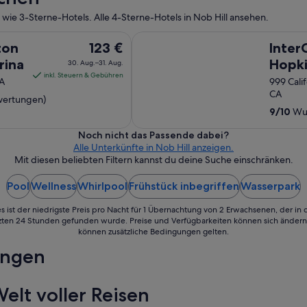
c
wie 3-Sterne-Hotels. Alle 4-Sterne-Hotels in Nob Hill ansehen.
a
t
InterContinental Mark Hopkins by 
Der
ton
123 €
Inter
e
d
Preis
rina
Hopki
30. Aug.–31. Aug.
.
beträgt
inkl. Steuern & Gebühren
CA
999 Cali
V
123 €
CA
e
wertungen)
pro
r
9
/
10
Wun
Nacht
y
vom
c
Noch nicht das Passende dabei?
l
30.
Alle Unterkünfte in Nob Hill anzeigen.
e
Mit diesen beliebten Filtern kannst du deine Suche einschränken.
Aug.
a
bis
n
Pool
Wellness
Whirlpool
Frühstück inbegriffen
Wasserpark
zum
a
31.
n
s ist der niedrigste Preis pro Nacht für 1 Übernachtung von 2 Erwachsenen, der in
Aug.
d
tzten 24 Stunden gefunden wurde. Preise und Verfügbarkeiten können sich ändern.
h
können zusätzliche Bedingungen gelten.
a
ungen
v
e
i
elt voller Reisen
t
’