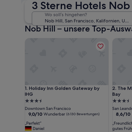
3 Sterne Hotels Nob 
Dieses Wochenende
N
7. Aug. - 9. Aug.
Wo soll’s hingehen?
Nob Hill – unsere Top-Auswa
Holiday Inn Golden Gateway by IHG
The Marin
Holiday Inn Golden Gateway by IHG
The Marin
1. Holiday Inn Golden Gateway by
2. The M
IHG
Bay
3.5-
3.5-
Sterne-
Sterne-
Downtown San Francisco
San Leand
Unterkunft
Unterkun
9.0
8.6
9,0/10
8,6/10
Wunderbar
(6.130 Bewertungen)
von
von
„
„
„Perfekt“
„Freundlic
10,
10,
P
F
Daniel
gutes Früh
Wunderbar,
Hervorr