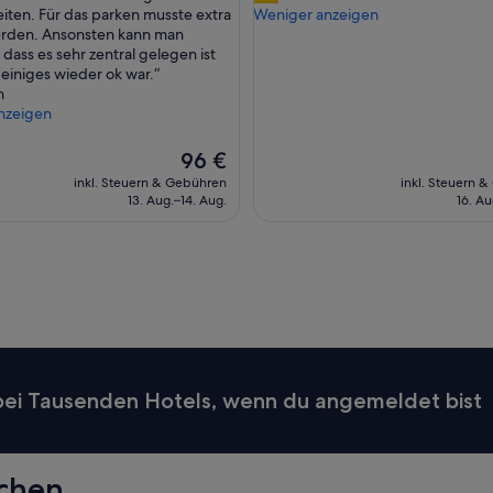
g
iten. Für das parken musste extra
Weniger anzeigen
ngen)
Bewertungen)
r
erden. Ansonsten kann man
e
dass es sehr zentral gelegen ist
c
einiges wieder ok war.“
o
n
m
nzeigen
m
e
Der
96 €
n
Preis
inkl. Steuern & Gebühren
inkl. Steuern 
d
beträgt
13. Aug.–14. Aug.
16. Au
a
96 €
t
i
o
n
.
C
e
n
t
 bei Tausenden Hotels, wenn du angemeldet bist
r
a
l
l
uchen
o