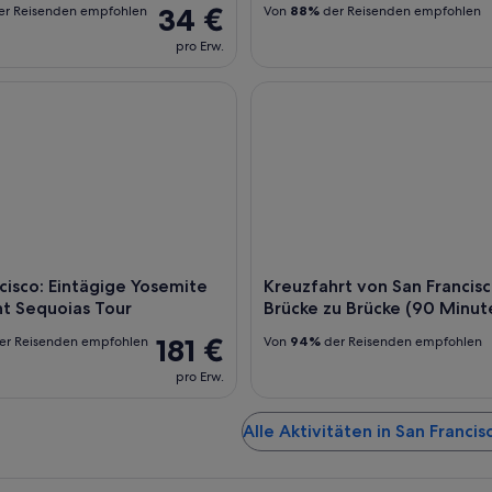
34 €
r Reisenden empfohlen
Von
88%
der Reisenden empfohlen
pro Erw.
sco: Eintägige Yosemite und Giant Sequoias Tour
Kreuzfahrt von San Francisco v
cisco: Eintägige Yosemite
Kreuzfahrt von San Francis
t Sequoias Tour
Brücke zu Brücke (90 Minut
181 €
er Reisenden empfohlen
Von
94%
der Reisenden empfohlen
pro Erw.
Alle Aktivitäten in San Franci