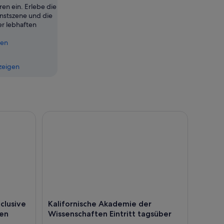
en ein. Erlebe die
unstszene und die
er lebhaften
gen
zeigen
usive Pass mit über 30 Attraktionen
Kalifornische Akademie der Wissenschaften Eintrit
nclusive
Kalifornische Akademie der
nen
Wissenschaften Eintritt tagsüber