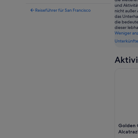
und Aktivitä
Reiseführer für San Francisco
nicht außer
das Unterh
die bedeut
dieser lebh
Weniger an
Unterkünfte
Aktiv
Golden Gat
Golden 
Alcatraz