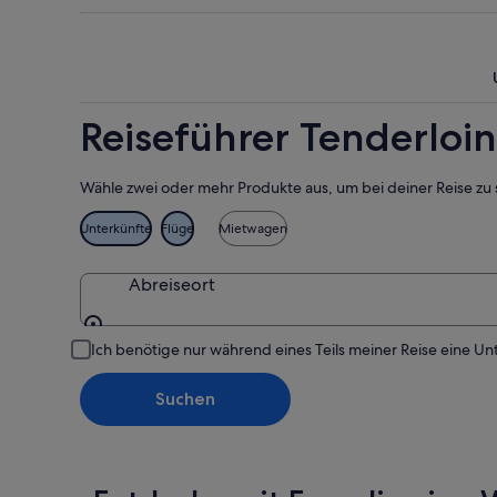
10.
Aug.
nächsten
Aug.
-
Wochene
11.
14.
Aug.
Aug.
-
Reiseführer Tenderloin
16.
Aug.
Wähle zwei oder mehr Produkte aus, um bei deiner Reise zu 
Unterkünfte
Flüge
Mietwagen
Abreiseort
Abreiseort
Ich benötige nur während eines Teils meiner Reise eine Un
Suchen