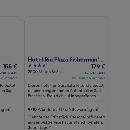
by IHG
Hotel Riu Plaza Fisherman's Wharf
Hotel Riu Plaza Fisherman's
Der
4
Der
155 €
Wharf
179 €
Preis
out
Preis
2500 Mason St San
 Aug.–1. Sept.
31. Aug.–1. Sept.
Francisco CA
beträgt
of
beträgt
rn & Gebühren
inkl. Steuern & Gebühren
155 €
5
179 €
de bietet
Dieses Hotel für Geschäftsreisende bietet
pro
pro
 in San
dir einen angenehmen Aufenthalt in San
Nacht
Francisco. Freu dich auf inbegriffenes
Nacht
stück
Frühstück, WLAN-Internetzugang
vom
vom
(kostenlos) ...
31.
31.
ngen)
9
/
10
Wunderbar! (7.616 Bewertungen)
Aug.
Aug.
"Sehr feines Frühstück. Personal hilfsbereit
bis
bis
ausser Bell Service hat uns falsch beraten.
zum
zum
Super Lage."