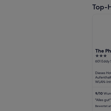
Top-H
The Phoen
The Ph
3
out
601 Eddy 
Francisco
of
5
Dieses Ho
Aufenthalt
WLAN-Inte
ohne Servi
9
/
10
Wund
"Alles gut"
Bewertet a