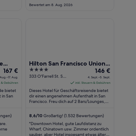
1.
1.
Bewertet am 8. Aug. 2026
Sept.
Sept.
Hilton San Francisco Union Square
e
Hilton San Francisco Union
Der
4
Der
167 €
Square
146 €
Preis
out
Preis
333 O'Farrell St. San
 Aug.–17. Aug.
4. Sept.–5. Sept.
Francisco CA
beträgt
of
beträgt
rn & Gebühren
inkl. Steuern & Gebühren
167 €
5
146 €
de bietet
Dieses Hotel für Geschäftsreisende bietet
pro
pro
 in San
dir einen angenehmen Aufenthalt in San
Nacht
Francisco. Freu dich auf 2 Bars/Lounges,
Nacht
Frühstück (gegen Gebühr) und
vom
vom
Fitnesscenter ...
16.
4.
ungen)
8,6
/
10
Großartig! (1.532 Bewertungen)
Aug.
Sept.
are.
"Downtown Hotel, gute Laufdistanz zu
bis
bis
erne
Wharf, Chinatown usw. Zimmer ordentlich
zum
zum
sauber, aber Hotel insgesamt etwas älter