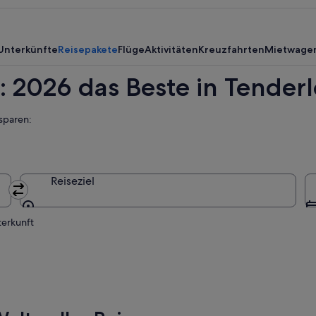
nde,
Unterkünfte
Reisepakete
Flüge
Aktivitäten
Kreuzfahrten
Mietwage
: 2026 das Beste in Tender
sparen:
Reiseziel
Reiseziel
terkunft