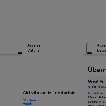
Anreise
Abre
Datum
Dat
Karte erkunden
Übern
Great Ame
8.0/10 (1 B
Ein prächtiges Ge
Aktivitäten in Tenderloin
Nachdem du
Music Hall 
Aktivitäten
abgestattet 
Hotels
die weitere