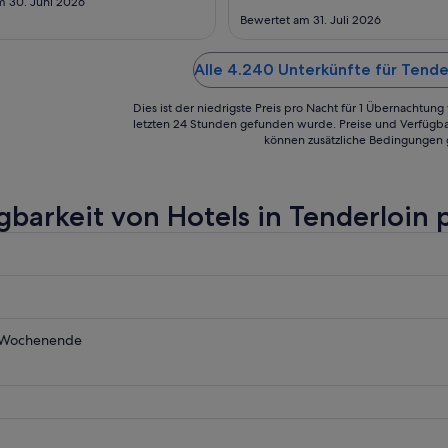
m 30. Juni 2026
24.
Bewertet am 31. Juli 2026
Aug.
Alle 4.240 Unterkünfte für Tende
Dies ist der niedrigste Preis pro Nacht für 1 Übernachtun
letzten 24 Stunden gefunden wurde. Preise und Verfügba
können zusätzliche Bedingungen 
gbarkeit von Hotels in Tenderloin 
in
 Wochenende
in
in