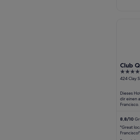
Club Quart
Club Q
4
Franci
out
424 Clay S
Francisco
of
5
Dieses Hot
dir einen
Francisco
Internetzu
(gegen Ge
8,8
/
10
Gr
"Great loc
Francisco!