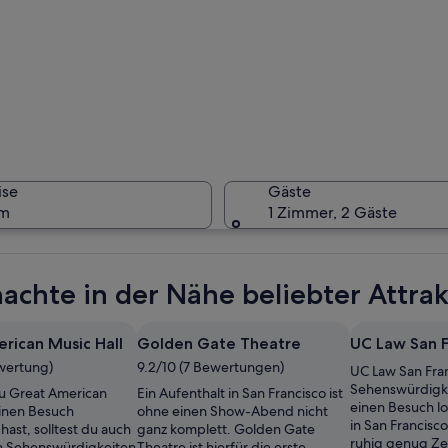
Eine Stat
ise
Gäste
um
1 Zimmer, 2 Gäste
Ein große
achte in der Nähe beliebter Attrak
rican Music Hall
Golden Gate Theatre
UC Law San F
ewertung)
9.2/10 (7 Bewertungen)
UC Law San Franc
bäude mit Kuppel und Säulen, umgeben von gepflegten Hecken und blauem
Sehenswürdigkei
 Great American
Ein Aufenthalt in San Francisco ist
einen Besuch l
einen Besuch
ohne einen Show-Abend nicht
in San Francisco
hast, solltest du auch
ganz komplett. Golden Gate
ruhig genug Zei
n Sehenswürdigkeiten
Theatre ist hierfür die erste