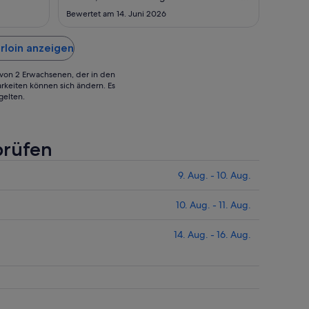
17.
5.
und dunkel ausgestattet"
Bewertet am 14. Juni 2026
Aug.
Sept.
rloin anzeigen
g von 2 Erwachsenen, der in den
rkeiten können sich ändern. Es
gelten.
prüfen
9. Aug. - 10. Aug.
10. Aug. - 11. Aug.
14. Aug. - 16. Aug.