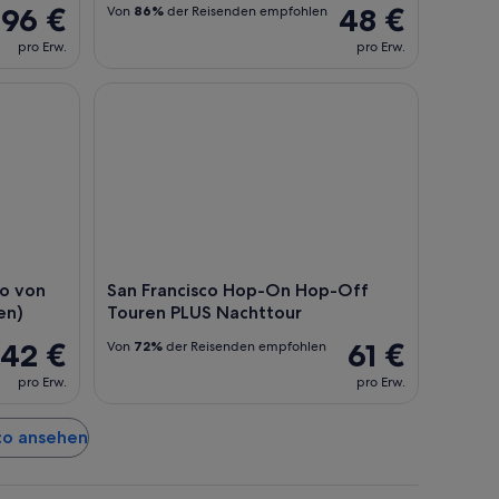
96 €
48 €
Von
86%
der Reisenden empfohlen
pro Erw.
pro Erw.
on Brücke zu Brücke (90 Minuten)
San Francisco Hop-On Hop-Off Touren PLUS Nach
co von
San Francisco Hop-On Hop-Off
en)
Touren PLUS Nachttour
42 €
61 €
Von
72%
der Reisenden empfohlen
pro Erw.
pro Erw.
sco ansehen