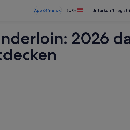
•
App öffnen
EUR
Unterkunft registr
nderloin: 2026 da
tdecken