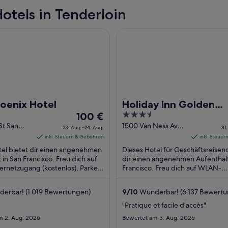
otels in Tenderloin
ix Hotel
Holiday Inn Golden Gateway 
oenix Hotel
Holiday Inn Golden
Der
3.5
100 €
Gateway by IHG
Preis
out
St San
1500 Van Ness Ave
23. Aug.–24. Aug.
31.
 CA
San Francisco CA
beträgt
of
inkl. Steuern & Gebühren
inkl. Steue
100 €
5
tel bietet dir einen angenehmen
Dieses Hotel für Geschäftsreisen
pro
 in San Francisco. Freu dich auf
dir einen angenehmen Aufenthalt
rnetzugang (kostenlos), Parken
Nacht
Francisco. Freu dich auf WLAN-
ce (kostenpflichtig) und ...
Internetzugang (kostenlos), Früh
vom
(gegen Gebühr) ...
23.
erbar! (1.019 Bewertungen)
9
/
10
Wunderbar! (6.137 Bewertu
Aug.
"Pratique et facile d’accès"
bis
m 2. Aug. 2026
Bewertet am 3. Aug. 2026
zum