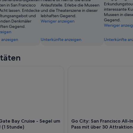
Erkundungstour
ten in San Francisco
Anlaufstelle. Erlebe die Museen
interessante K
 Acht lassen. Entdecke
und die Theaterszene in dieser
Museen in dies
altungsangebot und
lebhaften Gegend.
Gegend.
enden Denkmäler
Weniger anzeigen
Weniger anzei
aften Gegend.
zeigen
 anzeigen
Unterkünfte anzeigen
Unterkünfte an
itäten
e Bay Cruise - Segel um Alcatraz! (1 Stunde)
Go City: San Francisco All-Incl
Gate Bay Cruise - Segel um
Go City: San Francisco All-I
! (1 Stunde)
Pass mit über 30 Attraktio