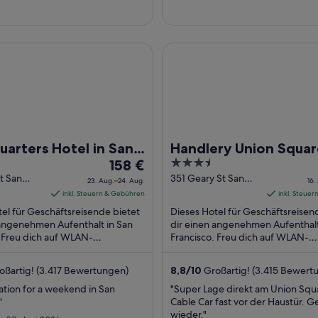
24.
Aug.
ers Hotel in San Francisco
Handlery Union Square Hotel
uarters Hotel in San
Handlery Union Squar
Der
3.5
sco
158 €
Hotel
Preis
out
t San
351 Geary St San
23. Aug.–24. Aug.
16.
 CA
Francisco CA
beträgt
of
inkl. Steuern & Gebühren
inkl. Steue
158 €
5
el für Geschäftsreisende bietet
Dieses Hotel für Geschäftsreisen
pro
 angenehmen Aufenthalt in San
dir einen angenehmen Aufenthalt
. Freu dich auf WLAN-
Nacht
Francisco. Freu dich auf WLAN-
gang (kostenlos), Frühstück
Internetzugang (kostenlos),
vom
bühr) ...
Fitnessmöglichkeiten ...
23.
oßartig! (3.417 Bewertungen)
8,8
/
10
Großartig! (3.415 Bewert
Aug.
ation for a weekend in San
"Super Lage direkt am Union Squ
bis
"
Cable Car fast vor der Haustür. G
zum
wieder."