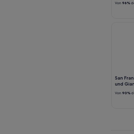
Von
96%
de
San Franci
San Fran
und Gian
Von
90%
d