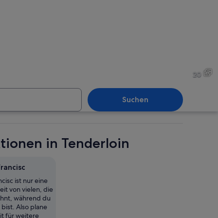
ue eines sitzenden Mannes mit einem Buch, umgeben von Bäumen und einem 
Ein klassizistisches Gebäud
20
Suchen
s, neoklassizistisches Gebäude mit einer markanten Kuppel und Säulen, verz
Eine Statue einer Frau, die 
tionen in Tenderloin
rancisc
isc ist nur eine
 Himmel.
t von vielen, die
ohnt, während du
 bist. Also plane
t für weitere