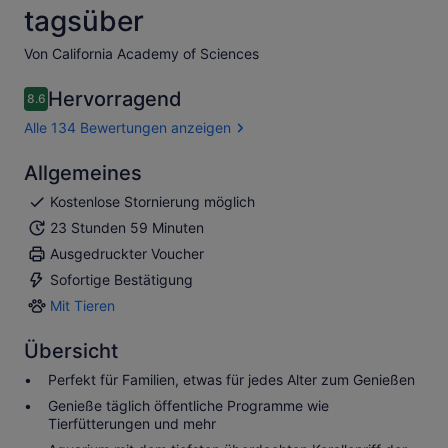
tagsüber
Von California Academy of Sciences
Hervorragend
8.6
8.6 von 10
Alle 134 Bewertungen anzeigen
Allgemeines
Kostenlose Stornierung möglich
23 Stunden 59 Minuten
Ausgedruckter Voucher
Sofortige Bestätigung
Mit Tieren
Mit
Tieren
Übersicht
Perfekt für Familien, etwas für jedes Alter zum Genießen
Genieße täglich öffentliche Programme wie
Tierfütterungen und mehr