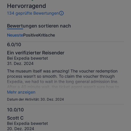
44 €
Hervorragend
pro
Erw.
134 geprüfte Bewertungen
134
Bewertungen
Bewertungen sortieren nach
dieser
Aktivität.
Neueste
Positive
Kritische
Weitere
Informationen
6.0/10
zu
6.0
unseren
Ein verifizierter Reisender
von
geprüften
Bei Expedia bewertet
10
Bewertungen.
31. Dez. 2024
The museum itself was amazing! The voucher redemption
process wasn’t so smooth. To claim the voucher through
Expedia, we had to wait in the long general admission line.
After a 40 minute wait, the ticket agent wasn’t sure how to
process the redemption code and had to call a manager.
Mehr anzeigen
From there, I had to send an email with the voucher codes to
Datum der Aktivität: 30. Dez. 2024
an email address provided by the ticket agent in order for
the ticket agent to print our tickets into the museum. I’m total
10.0/10
it took us nearly a hour to get in, and would have been faster
10.0
Scott C
had we purchased our tickets directly through the museum’s
von
Bei Expedia bewertet
website. It wouldn’tbe great to see this admission process
10
20. Dez. 2024
more streamlined if purchasing through Expedia.