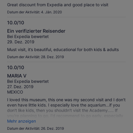
Great discount from Expedia and good place to visit
Datum der Aktivität: 4. Jän. 2020
10.0/10
10.0
Ein verifizierter Reisender
von
Bei Expedia bewertet
10
29. Dez. 2019
Must visit, it’s beautiful, educational for both kids & adults
Datum der Aktivität: 28. Dez. 2019
10.0/10
10.0
MARIA V
von
Bei Expedia bewertet
10
27. Dez. 2019
MEXICO
I loved this museum, this one was my second visit and I don't
even have little kids. I especially love the aquarium...if you
don't like kids, then you shouldn't visit the Academy..... If
you're planning to go, I'd recommend to go early, especially
during the holidays, the place was packed. we arrived
Mehr anzeigen
10:00am and we could find a parking space close to the
Datum der Aktivität: 26. Dez. 2019
entrance.