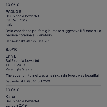
10.0/10
10.0
PAOLO B
von
Bei Expedia bewertet
10
23. Dez. 2019
Italy
Bella esperienza per famiglie, molto suggestivo il filmato sulla
barriera corallina al Planetario.
Datum der Aktivität: 22. Dez. 2019
8.0/10
8.0
Erin L
von
Bei Expedia bewertet
10
11. Juli 2019
Vereinigte Staaten
The aquarium tunnel was amazing, rain forest was beautiful
Datum der Aktivität: 10. Juli 2019
10.0/10
10.0
Karen
von
Bei Expedia bewertet
10
22. Juni 2019