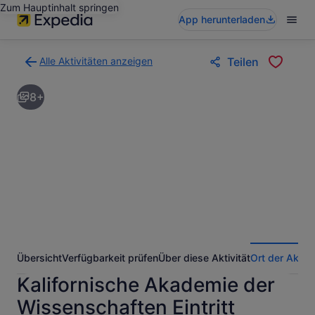
Zum Hauptinhalt springen
App herunterladen
Alle Aktivitäten anzeigen
Teilen
Zurück
zur
8+
Ergebnisseite
für
Aktivitäten.
Übersicht
Verfügbarkeit prüfen
Über diese Aktivität
Ort der Aktivi
Kalifornische Akademie der
Wissenschaften Eintritt