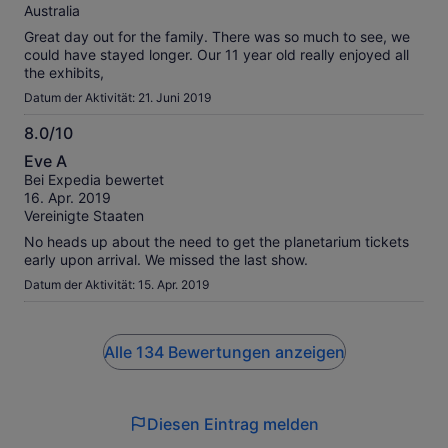
Australia
Great day out for the family. There was so much to see, we
could have stayed longer. Our 11 year old really enjoyed all
the exhibits,
Datum der Aktivität: 21. Juni 2019
8.0/10
8.0
Eve A
von
Bei Expedia bewertet
10
16. Apr. 2019
Vereinigte Staaten
No heads up about the need to get the planetarium tickets
early upon arrival. We missed the last show.
Datum der Aktivität: 15. Apr. 2019
Alle 134 Bewertungen anzeigen
Diesen Eintrag melden