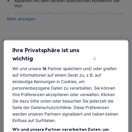
Aquarium mit dem tiefsten überdachten Korallenriff der
Welt
Größtes digitales Planetarium mit täglichen Vorführungen
Mehr anzeigen
Verfügbarkeit prüfen
Ihre Privatsphäre ist uns
Daten ändern
Daten
wichtig
ändern
Do., 6. Aug.
Fr., 7. Aug.
Sa., 8. Aug.
So., 9. Aug.
Mo., 1
Wir und unsere
16
Partner speichern und/ oder greifen
48 €
48 €
48 €
48 €
4
auf Informationen auf einem Gerät zu, z.B. auf
eindeutige Kennungen in Cookies, um
Einige Inhalte dieser Seite wurden möglicherweise
personenbezogene Daten zu verarbeiten. Sie können
maschinell übersetzt
Der
42 €
Ihre Präferenzen akzeptieren oder verwalten. Klicken
Originaltext anzeigen (Englisch)
Tickets anzeigen
Preis
Sie dazu bitte unten oder besuchen Sie jederzeit die
inkl. Steuern & Gebühren
Wird
Feedback zu dieser Übersetzung geben
beträgt
pro Erw.
Seite der Datenschutzrichtlinie. Diese Präferenzen
in
42 €
einem
werden unseren Partnern signalisiert und haben keinen
Das ist im Preis enthalten
pro
neuen
Einfluss auf Surfdaten.
Erw.
Tab
Wir und unsere Partner verarbeiten Daten, um
geöffnet
Reguläre Eintrittskarte einschließlich Eintritt für alle