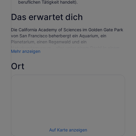
beruflichen Tätigkeit handelt).
Das erwartet dich
Die California Academy of Sciences im Golden Gate Park
von San Francisco beherbergt ein Aquarium, ein
Planetarium, einen Regenwald und ein
Naturkundemuseum - alles unter einem Dach! In einem
Mehr anzeigen
der grünsten Museen der Welt finden Besucher fesselnde
Erlebnisse, darunter fast 60.000 lebende Tiere, und
Ort
jedes Jahr kommen neue Ausstellungsstücke hinzu.
Zu den Exponaten gehören:
Steinhart Aquarium
- Dieses über hundert Jahre alte
Aquarium beherbergt fast 60.000 lebende Tiere, die
mehr als 1.000 einzigartige Arten repräsentieren.
Osher Rainforest
- In einer Glaskuppel, die mit einem
üppigen vierstöckigen Regenwald gefüllt ist, kannst du
frei fliegende Vögel und Schmetterlinge beobachten.
Morrison Planetarium
- Das 75-Fuß-Planetarium nimmt
Auf Karte anzeigen
dich mit auf eine spektakuläre Reise in die Weiten des