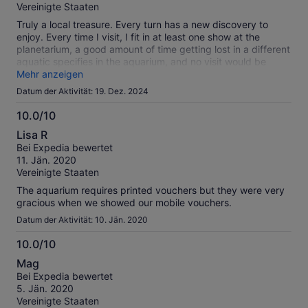
Vereinigte Staaten
Truly a local treasure. Every turn has a new discovery to
enjoy. Every time I visit, I fit in at least one show at the
planetarium, a good amount of time getting lost in a different
aquatic specifies in the aquarium, and no visit would be
complete without visiting the one original wing of the old
Mehr anzeigen
Academy, The Africa Wing. The dioramas are gorgeous, but
Datum der Aktivität: 19. Dez. 2024
stay for the penguins- they are everything.
10.0/10
10.0
Lisa R
von
Bei Expedia bewertet
10
11. Jän. 2020
Vereinigte Staaten
The aquarium requires printed vouchers but they were very
gracious when we showed our mobile vouchers.
Datum der Aktivität: 10. Jän. 2020
10.0/10
10.0
Mag
von
Bei Expedia bewertet
10
5. Jän. 2020
Vereinigte Staaten