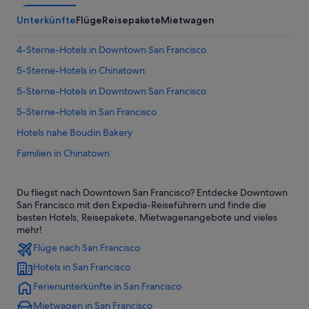
Unterkünfte
Flüge
Reisepakete
Mietwagen
4-Sterne-Hotels in Downtown San Francisco
5-Sterne-Hotels in Chinatown
5-Sterne-Hotels in Downtown San Francisco
5-Sterne-Hotels in San Francisco
Hotels nahe Boudin Bakery
Familien in Chinatown
Chinatown: Hotels
Du fliegst nach Downtown San Francisco? Entdecke Downtown
Civic Center: Hotels
San Francisco mit den Expedia-Reiseführern und finde die
All-Inclusive- in Downtown San Francisco
besten Hotels, Reisepakete, Mietwagenangebote und vieles
mehr!
Boutique- in Downtown San Francisco
Flüge nach San Francisco
Business in Downtown San Francisco
Hotels in San Francisco
Hotels mit Meerblick in Downtown San Francisco
Ferienunterkünfte in San Francisco
Hotels mit Parkplatz in Downtown San Francisco
Mietwagen in San Francisco