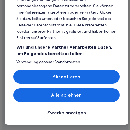
personenbezogene Daten zu verarbeiten. Sie können
Inhaltsrichtlinien und Melden von Inhalten
Ihre Präferenzen akzeptieren oder verwalten. Klicken
Sie dazu bitte unten oder besuchen Sie jederzeit die
Hilfe
Seite der Datenschutzrichtlinie. Diese Präferenzen
werden unseren Partnern signalisiert und haben keinen
Hilfe
Einfluss auf Surfdaten.
Buchung ändern oder stornieren
Wir und unsere Partner verarbeiten Daten,
Rückerstattungsprozess und Zeitrahmen
um Folgendes bereitzustellen:
Buchen Sie einen Flug mit einer Gutschrift bei der Fluggesellschaft
Verwendung genauer Standortdaten.
Endgeräteeigenschaften zur Identifikation aktiv abfragen.
Internationale Reisedokumente
Speichern von oder Zugriff auf Informationen auf einem
Akzeptieren
Endgerät. Personalisierte Werbung und Inhalte, Messung
von Werbeleistung und der Performance von Inhalten,
Zielgruppenforschung sowie Entwicklung und
Verbesserung von Angeboten.
Alle ablehnen
© 2026 Expedia, Inc., ein Unternehmen der Expedia Group. Alle Rechte
Liste der Partner (Lieferanten)
vorbehalten. Expedia und das Expedia-Logo sind Handelsmarken oder
eingetragene Handelsmarken von Expedia, Inc.
Zwecke anzeigen