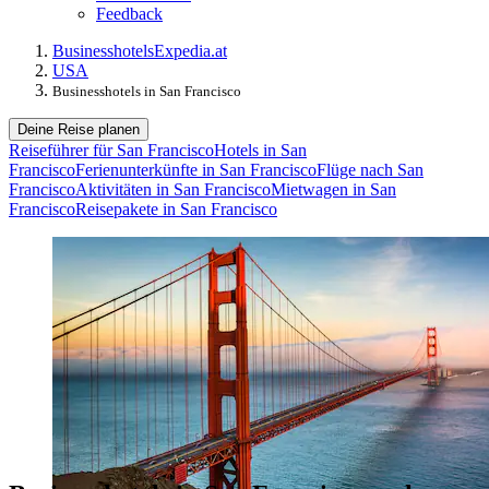
Feedback
Businesshotels
Expedia.at
USA
Businesshotels in San Francisco
Deine Reise planen
Reiseführer für San Francisco
Hotels in San
Francisco
Ferienunterkünfte in San Francisco
Flüge nach San
Francisco
Aktivitäten in San Francisco
Mietwagen in San
Francisco
Reisepakete in San Francisco