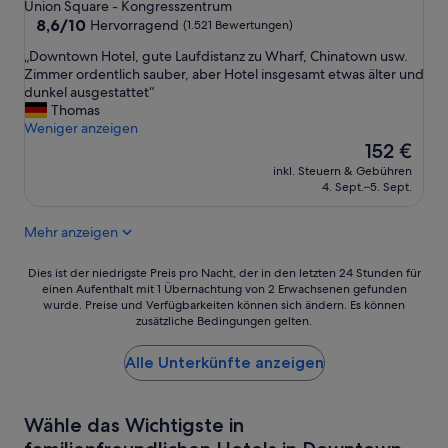
Sterne-
r
Union Square - Kongresszentrum
a
Unterkunft
8.6
8,6/10
Hervorragend
(1.521 Bewertungen)
l
von
„
„Downtown Hotel, gute Laufdistanz zu Wharf, Chinatown usw.
g
10,
D
Zimmer ordentlich sauber, aber Hotel insgesamt etwas älter und
e
Hervorragend,
o
dunkel ausgestattet“
l
(1.521
w
Thomas
e
Bewertungen)
n
Weniger anzeigen
g
t
Der
e
152 €
o
Preis
n
inkl. Steuern & Gebühren
w
beträgt
.
4. Sept.–5. Sept.
n
152 €
D
H
i
Mehr anzeigen
o
e
t
Z
e
Dies
i
Dies ist der niedrigste Preis pro Nacht, der in den letzten 24 Stunden für
l
einen Aufenthalt mit 1 Übernachtung von 2 Erwachsenen gefunden
ist
m
wurde. Preise und Verfügbarkeiten können sich ändern. Es können
,
der
m
zusätzliche Bedingungen gelten.
g
niedrigste
e
u
Preis
r
t
Alle Unterkünfte anzeigen
pro
s
e
Nacht,
i
L
der
n
a
in
d
Wähle das Wichtigste in
u
den
s