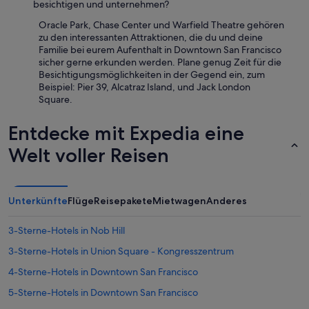
besichtigen und unternehmen?
ä
.
l
L
Oracle Park, Chase Center und Warfield Theatre gehören
t
e
zu den interessanten Attraktionen, die du und deine
e
i
Familie bei eurem Aufenthalt in Downtown San Francisco
r
d
sicher gerne erkunden werden. Plane genug Zeit für die
u
e
Besichtigungsmöglichkeiten in der Gegend ein, zum
n
r
Beispiel: Pier 39, Alcatraz Island, und Jack London
d
l
Square.
d
a
u
u
Entdecke mit Expedia eine
n
t
k
e
Welt voller Reisen
e
W
l
i
a
n
u
d
Unterkünfte
Flüge
Reisepakete
Mietwagen
Anderes
s
g
g
e
e
3-Sterne-Hotels in Nob Hill
r
s
ä
3-Sterne-Hotels in Union Square - Kongresszentrum
t
u
a
s
4-Sterne-Hotels in Downtown San Francisco
t
c
t
5-Sterne-Hotels in Downtown San Francisco
h
e
e