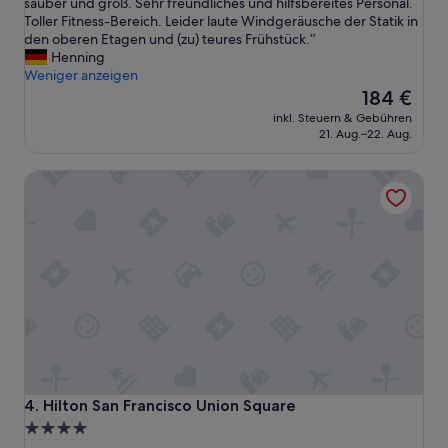
D
sauber und groß. Sehr freundliches und hilfsbereites Personal.
Wunderbar,
t
a
Toller Fitness-Bereich. Leider laute Windgeräusche der Statik in
(1.018
e
s
den oberen Etagen und (zu) teures Frühstück.“
Bewertungen)
u
H
Henning
e
o
Weniger anzeigen
r
t
Der
184 €
t
e
Preis
.
inkl. Steuern & Gebühren
l
beträgt
“
21. Aug.–22. Aug.
i
184 €
s
Hilton San Francisco Union Square
t
s
e
h
r
g
u
t
u
n
d
z
e
Hilton San Francisco Union Square
4. Hilton San Francisco Union Square
n
4.0-
t