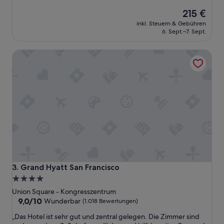
r
von
Der
p
215 €
10,
Preis
r
Außergewöhnlich,
inkl. Steuern & Gebühren
beträgt
o
(2.579
6. Sept.–7. Sept.
215 €
A
Bewertungen)
u
Grand Hyatt San Francisco
t
o
f
a
n
d
i
c
h
e
x
t
r
Grand Hyatt San Francisco
3. Grand Hyatt San Francisco
e
4.0-
m
Sterne-
Union Square - Kongresszentrum
ü
Unterkunft
9.0
9,0/10
b
Wunderbar
(1.018 Bewertungen)
von
e
„
„Das Hotel ist sehr gut und zentral gelegen. Die Zimmer sind
10,
r