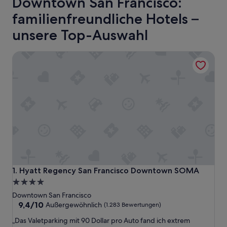
Downtown San Francisco:
familienfreundliche Hotels –
unsere Top-Auswahl
Hyatt Regency San Francisco Downtown SOMA
Hyatt Regency San Francisco Downtown SOMA
1. Hyatt Regency San Francisco Downtown SOMA
4.0-
Sterne-
Downtown San Francisco
Unterkunft
9.4
9,4/10
Außergewöhnlich
(1.283 Bewertungen)
von
„
„Das Valetparking mit 90 Dollar pro Auto fand ich extrem
10,