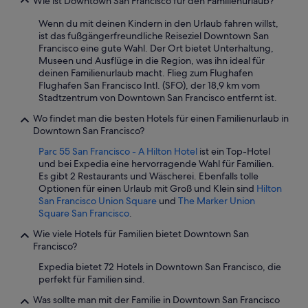
Wie ist Downtown San Francisco für den Familienurlaub?
r
n
,
a
Wenn du mit deinen Kindern in den Urlaub fahren willst,
a
l
ist das fußgängerfreundliche Reiseziel Downtown San
b
.
Francisco eine gute Wahl. Der Ort bietet Unterhaltung,
e
T
Museen und Ausflüge in die Region, was ihn ideal für
r
o
deinen Familienurlaub macht. Flieg zum Flughafen
H
l
Flughafen San Francisco Intl. (SFO), der 18,9 km vom
o
l
Stadtzentrum von Downtown San Francisco entfernt ist.
t
e
e
r
Wo findet man die besten Hotels für einen Familienurlaub in
l
F
Downtown San Francisco?
i
i
Parc 55 San Francisco - A Hilton Hotel
ist ein Top-Hotel
n
t
und bei Expedia eine hervorragende Wahl für Familien.
s
n
Es gibt 2 Restaurants und Wäscherei. Ebenfalls tolle
g
e
Optionen für einen Urlaub mit Groß und Klein sind
Hilton
e
s
San Francisco Union Square
und
The Marker Union
s
s
Square San Francisco
.
a
-
m
B
Wie viele Hotels für Familien bietet Downtown San
t
e
Francisco?
e
r
t
e
Expedia bietet 72 Hotels in Downtown San Francisco, die
w
i
perfekt für Familien sind.
a
c
Was sollte man mit der Familie in Downtown San Francisco
s
h