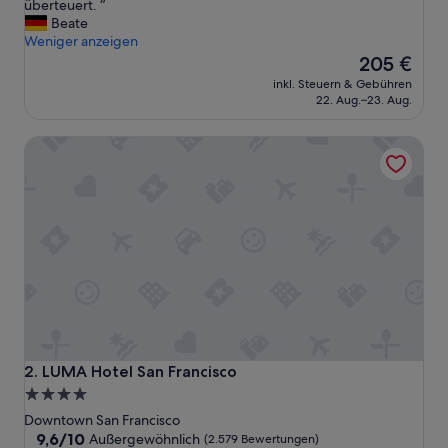
D
überteuert. “
Außergewöhnlich,
a
Beate
(1.283
s
Weniger anzeigen
Bewertungen)
V
Der
205 €
a
Preis
inkl. Steuern & Gebühren
l
beträgt
22. Aug.–23. Aug.
e
205 €
t
LUMA Hotel San Francisco
p
a
r
k
i
n
g
m
i
t
9
0
D
LUMA Hotel San Francisco
2. LUMA Hotel San Francisco
o
4.0-
l
Sterne-
l
Downtown San Francisco
a
Unterkunft
9.6
9,6/10
Außergewöhnlich
(2.579 Bewertungen)