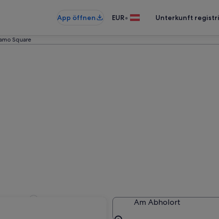
•
App öffnen
EUR
Unterkunft registr
amo Square
amo Square
Am Abholort