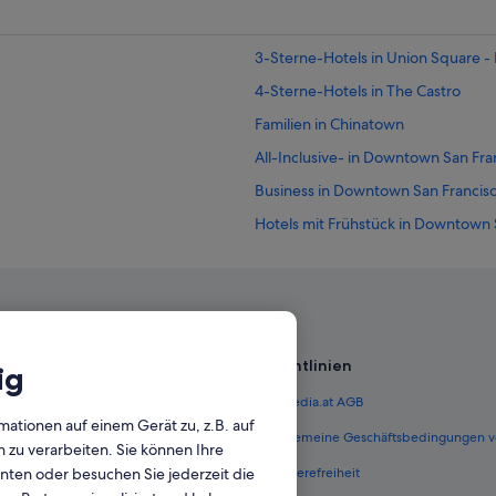
3-Sterne-Hotels in Union Square 
4-Sterne-Hotels in The Castro
Familien in Chinatown
All-Inclusive- in Downtown San Fra
Business in Downtown San Francis
Hotels mit Frühstück in Downtown 
Strand in Fisherman's Wharf
Hayes Valley: Hotels
Hotels nahe Louise Davies Symphon
Hotels mit Aussicht in Nob Hill
Richtlinien
ig
Pacific Heights: Hotels
 Österreich
Expedia.at AGB
Russian Hill: Hotels
mationen auf einem Gerät zu, z.B. auf
terreich
Allgemeine Geschäftsbedingungen v
zu verarbeiten. Sie können Ihre
Hostels in San Francisco
unten oder besuchen Sie jederzeit die
ungen Österreich
Barrierefreiheit
Günstige in San Francisco