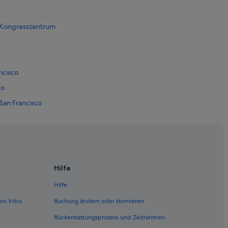
- Kongresszentrum
ncisco
co
San Francisco
y Hall
Hilfe
Hilfe
on Vrbo
Buchung ändern oder stornieren
Rückerstattungsprozess und Zeitrahmen