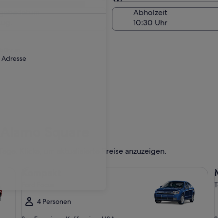
Am Abholort
kgabedatum
Abholzeit
Aug.
ebühr an.
r Adresse
 Alamo Square
ge. Klicke, um aktualisierte Preise anzuzeigen.
Kompakt Ford Focus
Mi
Kompakt
Ford Focus
T
4 Personen