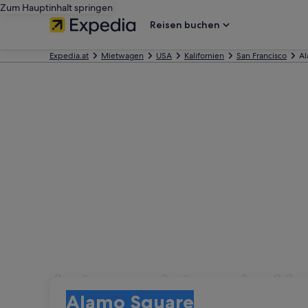
Zum Hauptinhalt springen
Reisen buchen
Expedia.at
Mietwagen
USA
Kalifornien
San Francisco
Al
Autovermietung in Al
Abholort
Abholort
Alamo Square