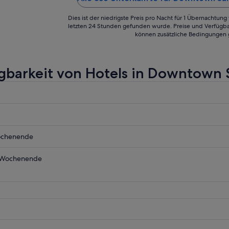
. Weiterhin fanden ..."
Dies ist der niedrigste Preis pro Nacht für 1 Übernachtun
letzten 24 Stunden gefunden wurde. Preise und Verfügba
können zusätzliche Bedingungen 
gbarkeit von Hotels in Downtown 
wn
ochenende
o
wn
 Wochenende
o
wn
o
wn
nde,
o