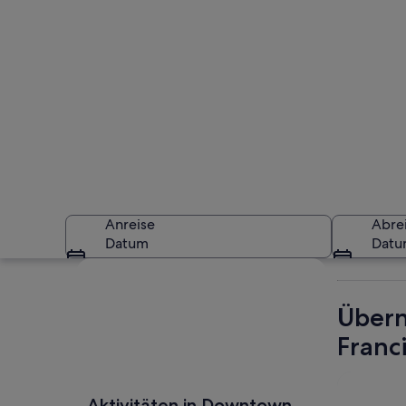
Anreise
Abre
Datum
Dat
Karte erkunden
Übern
Franc
Ein Gepäckwagen a
Aktivitäten in Downtown