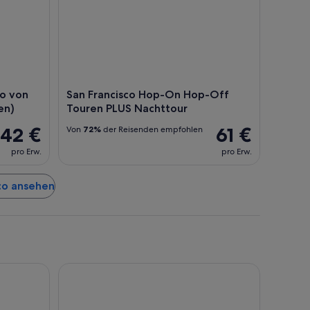
co von
San Francisco Hop-On Hop-Off
en)
Touren PLUS Nachttour
42 €
61 €
Von
72%
der Reisenden empfohlen
pro Erw.
pro Erw.
sco ansehen
Club Quarters Hotel in San Francisco