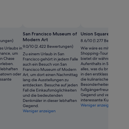
San Francisco Museum of
Union Square
Modern Art
rtungen)
8.6/10 (1.277 Bewertungen
9.0/10 (2.422 Bewertungen)
s Urlaubs in
Wie wäre es mit einer
Chance, um
Shopping-Tour? Union Sq
Zu einem Urlaub in San
in Chase
bietet dir während deines
Francisco gehört in jedem Falle
erleben.
Aufenthalts in San Francisc
auch ein Besuch von San
 lebhaften
alles, was du brauchst. En
Francisco Museum of Modern
natown oder
in den erstklassigen Restau
Art, um dort einen Nachmittag
essante
die kulinarischen
lang die Ausstellungen zu
Besonderheiten dieser
entdecken. Besuche auf jeden
fußgängerfreundlichen
Fall die Einkaufsmöglichkeiten
Gegend und vergiss auch 
und die bedeutenden
interessante Kunstszene ni
Denkmäler in dieser lebhaften
Weniger anzeigen
Gegend.
Weniger anzeigen