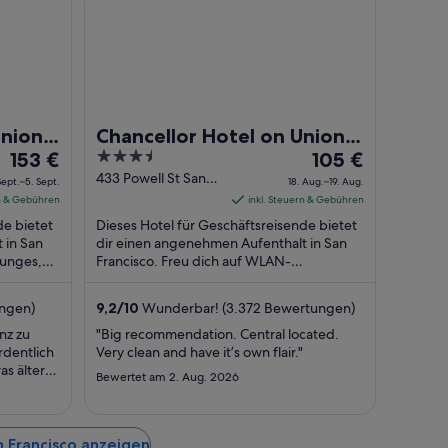
Union
Chancellor Hotel on Union
Der
3.5
Der
153 €
Square
105 €
Preis
out
Preis
433 Powell St San
Sept.–5. Sept.
18. Aug.–19. Aug.
Francisco CA
beträgt
of
beträgt
rn & Gebühren
inkl. Steuern & Gebühren
153 €
5
105 €
de bietet
Dieses Hotel für Geschäftsreisende bietet
pro
pro
 in San
dir einen angenehmen Aufenthalt in San
ounges,
Nacht
Francisco. Freu dich auf WLAN-
Nacht
Internetzugang (kostenlos), eine rund um
vom
vom
die Uhr ...
4.
18.
ungen)
9,2
/
10
Wunderbar! (3.372 Bewertungen)
Sept.
Aug.
nz zu
"Big recommendation. Central located.
bis
bis
rdentlich
Very clean and have it’s own flair."
zum
zum
as älter
Bewertet am 2. Aug. 2026
5.
19.
Sept.
Aug.
 Francisco anzeigen