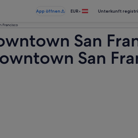
•
App öffnen
EUR
Unterkunft registr
 Francisco
owntown San Fran
Downtown San Fra