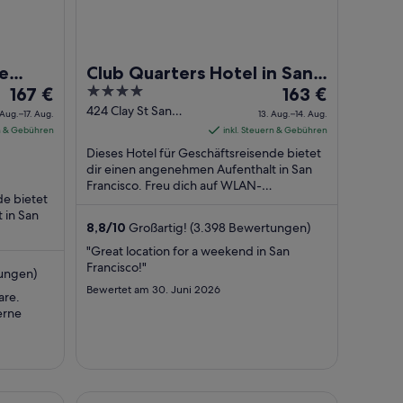
e
Club Quarters Hotel in San
Der
4
Der
167 €
Francisco
163 €
Preis
out
Preis
424 Clay St San
 Aug.–17. Aug.
13. Aug.–14. Aug.
Francisco CA
beträgt
of
beträgt
rn & Gebühren
inkl. Steuern & Gebühren
167 €
5
163 €
Dieses Hotel für Geschäftsreisende bietet
pro
pro
dir einen angenehmen Aufenthalt in San
Nacht
Francisco. Freu dich auf WLAN-
Nacht
de bietet
Internetzugang (kostenlos), Frühstück
vom
vom
 in San
(gegen Gebühr) ...
16.
13.
8,8
/
10
Großartig! (3.398 Bewertungen)
Aug.
Aug.
"Great location for a weekend in San
bis
bis
Francisco!"
ungen)
zum
zum
Bewertet am 30. Juni 2026
are.
17.
14.
erne
Aug.
Aug.
uare
Chancellor Hotel on Union Square