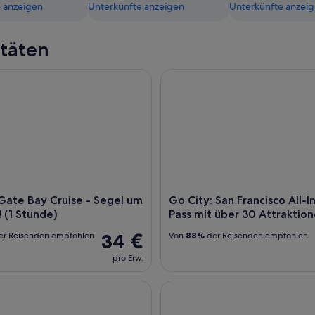
 anzeigen
Unterkünfte anzeigen
Unterkünfte anzei
itäten
e Bay Cruise - Segel um Alcatraz! (1 Stunde)
Go City: San Francisco All-Incl
Gate Bay Cruise - Segel um
Go City: San Francisco All-I
! (1 Stunde)
Pass mit über 30 Attraktio
34 €
r Reisenden empfohlen
Von
88%
der Reisenden empfohlen
pro Erw.
sco: Eintägige Yosemite und Giant Sequoias Tour
Kreuzfahrt von San Francisco v