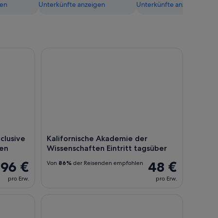
gen
Unterkünfte anzeigen
Unterkünfte anzeigen
usive Pass mit über 30 Attraktionen
Kalifornische Akademie der Wissenschaften Eintrit
nclusive
Kalifornische Akademie der
nen
Wissenschaften Eintritt tagsüber
96 €
48 €
Von
86%
der Reisenden empfohlen
pro Erw.
pro Erw.
on Brücke zu Brücke (90 Minuten)
San Francisco Hop-On Hop-Off Touren PLUS Nach