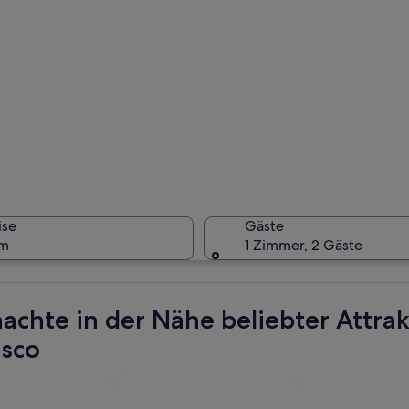
Eine bel
ise
Gäste
um
1 Zimmer, 2 Gäste
Eine Sta
achte in der Nähe beliebter Attr
isco
uf einer Straße mit Gebäuden und einem Glockenturm.