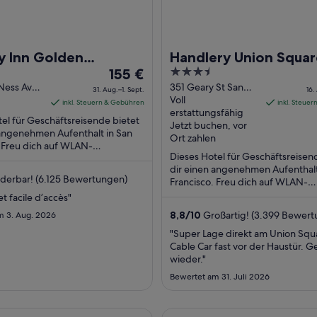
y Inn Golden
Handlery Union Squar
Der
3.5
ay by IHG
155 €
Hotel
Preis
out
Ness Ave
351 Geary St San
31. Aug.–1. Sept.
16.
isco CA
Francisco CA
Voll
beträgt
of
inkl. Steuern & Gebühren
inkl. Steue
erstattungsfähig
155 €
5
el für Geschäftsreisende bietet
Jetzt buchen, vor
pro
 angenehmen Aufenthalt in San
Ort zahlen
. Freu dich auf WLAN-
Nacht
Dieses Hotel für Geschäftsreisen
gang (kostenlos), Frühstück
vom
dir einen angenehmen Aufenthalt
bühr) ...
31.
erbar! (6.125 Bewertungen)
Francisco. Freu dich auf WLAN-
Aug.
Internetzugang (kostenlos),
et facile d’accès"
bis
Fitnessmöglichkeiten ...
8,8
/
10
Großartig! (3.399 Bewert
m 3. Aug. 2026
zum
"Super Lage direkt am Union Squ
1.
Cable Car fast vor der Haustür. G
Sept.
wieder."
Bewertet am 31. Juli 2026
n Francisco - A Hilton Hotel
Hilton San Francisco Union Sq