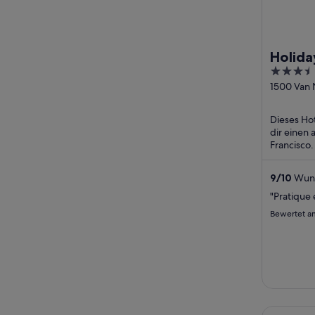
Holida
3.5
Gatew
out
1500 Van 
San Franc
of
5
Dieses Hot
dir einen
Francisco
Internetzu
(gegen Ge
9
/
10
Wund
"Pratique 
Bewertet a
Parc 55 Sa