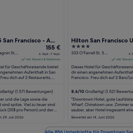
5 San Francisco - A
Hilton San Francisco 
Der
4
 Hotel
155 €
Square
Preis
out
agnin St
333 O'Farrell St. San
6. Sept.–7. Sept.
4. 
isco CA
Francisco CA
beträgt
of
inkl. Steuern & Gebühren
inkl. Steue
155 €
5
el für Geschäftsreisende bietet
Dieses Hotel für Geschäftsreisen
pro
 angenehmen Aufenthalt in San
dir einen angenehmen Aufenthalt
 Freu dich auf 2 Restaurants,
Nacht
Francisco. Freu dich auf 2 Bars/L
 (gegen Gebühr) und
Frühstück (gegen Gebühr) und
vom
eich ...
Fitnesscenter ...
6.
ßartig! (1.571 Bewertungen)
8,6
/
10
Großartig! (1.521 Bewert
Sept.
er und die Lage sowie die
"Downtown Hotel, gute Laufdista
bis
 sind spitze. Viel zu teuer sind
Wharf, Chinatown usw. Zimmer o
zum
tück (35$ pro Person) und der
sauber, aber Hotel insgesamt etw
7.
(90$). Nicht sehr schön war auch,
und dunkel ausgestattet"
 29. Juli 2026
Bewertet am 14. Juni 2026
uns für 1,5h Parken am
Sept.
g 90$ berechnen wollte und man
reichlicher Diskussion nur 2h
Alle 856 Unterkünfte für Downtown San