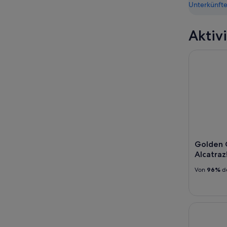
Unterkünfte
Aktiv
Golden Gat
Golden 
Alcatraz
Von
96%
de
San Franci