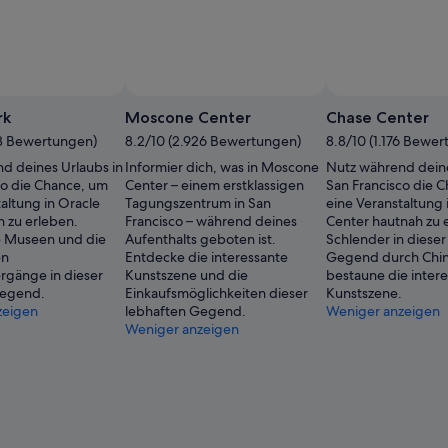
rk
Moscone Center
Chase Center
78 Bewertungen)
8.2/10 (2.926 Bewertungen)
8.8/10 (1.176 Bewe
d deines Urlaubs in
Informier dich, was in Moscone
Nutz während deine
co die Chance, um
Center – einem erstklassigen
San Francisco die 
altung in Oracle
Tagungszentrum in San
eine Veranstaltung 
h zu erleben.
Francisco – während deines
Center hautnah zu 
e Museen und die
Aufenthalts geboten ist.
Schlender in dieser
en
Entdecke die interessante
Gegend durch Chi
gänge in dieser
Kunstszene und die
bestaune die inter
Gegend.
Einkaufsmöglichkeiten dieser
Kunstszene.
zeigen
lebhaften Gegend.
Weniger anzeigen
Weniger anzeigen