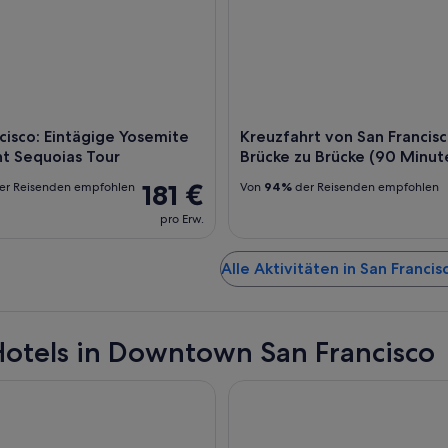
cisco: Eintägige Yosemite
Kreuzfahrt von San Francis
t Sequoias Tour
Brücke zu Brücke (90 Minut
181 €
er Reisenden empfohlen
Von
94%
der Reisenden empfohlen
pro Erw.
Alle Aktivitäten in San Franci
otels in Downtown San Francisco
nn Golden Gateway by IHG
Handlery Union Square Hotel