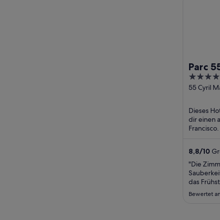
Parc 5
4
Hilton
out
55 Cyril M
San Franc
of
5
Dieses Hot
dir einen
Francisco.
Frühstück
Fitnessber
8,8
/
10
Gro
"Die Zimm
Sauberkeit
das Frühs
Parkplatz 
Bewertet am
dass man 
Anreiseta
erst nach 