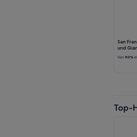
San Fran
und Gian
Von
90%
d
Top-H
Holiday I