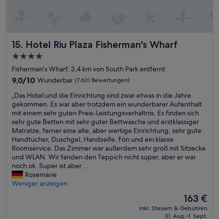
d
h
b
e
d
t
e
c
i
m
q
h
e
i
u
n
R
t
Hotel Riu Plaza Fisherman's Wharf
15. Hotel Riu Plaza Fisherman's Wharf
e
e
ä
A
m
n
4.0-
u
n
e
w
Sterne-
m
g
Fisherman's Wharf, 3,4 km von South Park entfernt
s
o
l
Unterkunft
a
B
l
9.0
9,0/10
Wunderbar
(7.601 Bewertungen)
i
b
e
l
von
c
„
e
„Das Hotel und die Einrichtung sind zwar etwas in die Jahre
t
t
10,
h
D
b
gekommen. Es war aber trotzdem ein wunderbarer Aufenthalt
t
e
Wunderbar,
k
a
e
mit einem sehr guten Preis-Leistungsverhältnis. Es finden sich
,
u
(7.601
e
s
i
sehr gute Betten mit sehr guter Bettwäsche und erstklassiger
s
n
Bewertungen)
i
H
E
Matratze, ferner eine alte, aber wertige Einrichtung, sehr gute
e
d
t
o
x
Handtücher, Duschgel, Handseife, Fön und ein klasse
h
m
e
t
p
Roomservice. Das Zimmer war außerdem sehr groß mit Sitzecke
r
a
n
e
e
und WLAN. Wir fanden den Teppich nicht super, aber er war
g
n
.
l
d
noch ok. Super ist aber ...
u
e
F
u
i
Rosemarie
t
r
ü
n
a
Weniger anzeigen
e
s
r
d
ü
m
t
Der
163 €
d
d
b
o
n
Preis
a
inkl. Steuern & Gebühren
i
e
d
a
beträgt
31. Aug.–1. Sept.
s
e
r