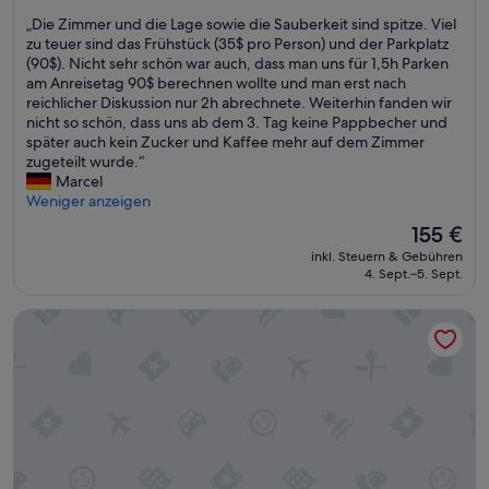
l
,
von
„
„Die Zimmer und die Lage sowie die Sauberkeit sind spitze. Viel
e
c
10,
D
zu teuer sind das Frühstück (35$ pro Person) und der Parkplatz
g
l
Hervorragend,
i
(90$). Nicht sehr schön war auch, dass man uns für 1,5h Parken
e
e
(1.573
e
am Anreisetag 90$ berechnen wollte und man erst nach
n
a
Bewertungen)
Z
reichlicher Diskussion nur 2h abrechnete. Weiterhin fanden wir
.
n
i
nicht so schön, dass uns ab dem 3. Tag keine Pappbecher und
D
a
m
später auch kein Zucker und Kaffee mehr auf dem Zimmer
i
n
m
zugeteilt wurde.“
e
d
e
Marcel
Z
o
r
Weniger anzeigen
i
n
u
m
a
Der
155 €
n
m
g
Preis
inkl. Steuern & Gebühren
d
e
o
beträgt
4. Sept.–5. Sept.
d
r
o
155 €
i
s
d
Hotel Fiona
e
i
s
L
n
p
a
d
o
g
s
t
e
a
.
s
u
I
o
b
n
w
e
w
i
r
a