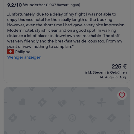
n
Unterkunft
9.2
9,2/10
Wunderbar
(1.007 Bewertungen)
m
von
o
„
„Unfortunately, due to a delay of my flight I was not able to
10,
t
U
enjoy this nice hotel for the initially length of the booking.
Wunderbar,
i
n
However, even the short time I had gave a very nice impression.
(1.007
v
f
Modern hotel, stylish, clean and on a good spot. In walking
Bewertungen)
i
o
distance a lot of places in downtown are reachable. The staff
e
r
was very friendly and the breakfast was delicous too. From my
r
t
point of view: nothing to complain.“
t
u
Philippe
u
n
Weniger anzeigen
n
a
Der
d
225 €
t
Preis
i
inkl. Steuern & Gebühren
e
beträgt
s
14. Aug.–15. Aug.
l
225 €
t
y
n
W San Francisco
,
i
d
c
u
h
e
t
t
s
o
o
a
n
d
d
e