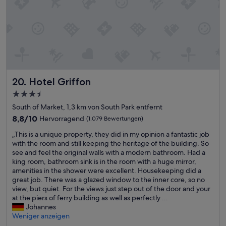
d
e
i
o
p
u
u
h
i
s
ß
e
n
t
a
n
.
w
i
d
e
v
e
E
a
s
K
L
e
N
s
r
e
a
a
i
a
f
e
n
f
u
t
c
i
n
a
f
f
’
h
n
.
b
e
d
s
t
d
K
e
e
Hotel Griffon
20. Hotel Griffon
i
o
s
e
a
r
m
s
w
u
3.5-
n
u
a
e
t
n
p
s
m
Sterne-
l
h
South of Market, 1,3 km von South Park entfernt
a
f
e
i
/
l
r
Unterkunft
n
8.8
l
8,8/10
Hervorragend
(1.079 Bewertungen)
r
c
k
e
a
z
von
a
.
h
e
s
u
„
„This is a unique property, they did in my opinion a fantastic job
z
10,
i
“
s
i
,
f
T
with the room and still keeping the heritage of the building. So
u
Hervorragend,
r
e
n
w
d
h
see and feel the original walls with a modern bathroom. Had a
W
(1.079
.
h
e
a
e
i
king room, bathroom sink is in the room with a huge mirror,
h
Bewertungen)
“
r
S
s
m
s
amenities in the shower were excellent. Housekeeping did a
a
g
i
e
Z
i
great job. There was a glazed window to the inner core, so no
r
u
t
s
i
s
view, but quiet. For the views just step out of the door and your
f
t
z
d
m
a
at the piers of ferry building as well as perfectly ...
,
e
m
o
m
u
Johannes
C
B
ö
r
e
n
Weniger anzeigen
h
e
g
t
r
i
i