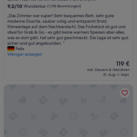
e
n
Unterkunft
h
z
g
9.2
9,2/10
Wunderbar
(1.018 Bewertungen)
n
.
P
u
t
von
k
P
„
a
„Das Zimmer war super! Sehr bequemes Bett, sehr gute
)
o
10,
ö
a
D
r
moderne Dusche, sauber ruhig und entspannt (trotz
t
c
Wunderbar,
n
r
a
k
Klimaanlage auf dem Nachbardach). Das Frühstück ist gut und
e
o
(1.018
n
k
s
e
ideal für Grab & Go - es gibt keine warmen Speisen aber alles,
u
m
Bewertungen)
e
g
Z
n
was es dort gibt, hat sehr gut geschmeckt. Die Lage ist sehr gut:
r
p
n
e
i
a
sicher und gut angebunden. “
e
l
.
b
m
m
Felix
s
a
S
ü
m
A
Weniger anzeigen
F
i
e
h
e
n
r
n
Der
119 €
h
r
r
r
ü
.
Preis
r
e
inkl. Steuern & Gebühren
w
e
h
“
beträgt
h
31. Aug.–1. Sept.
n
a
i
s
119 €
e
s
r
s
t
l
t
Hotel Riu Plaza Fisherman's Wharf
s
e
ü
l
i
u
t
c
h
m
p
a
k
ö
m
e
g
.
r
t
r
9
“
i
e
!
0
g
n
S
$
s
n
e
b
i
i
h
e
n
c
r
r