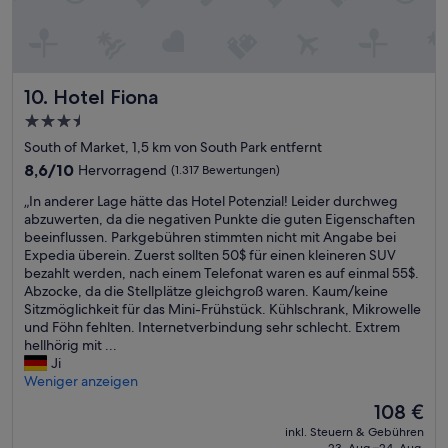
e
u
l
d
n
k
i
d
i
e
g
n
S
r
g
Hotel Fiona
10. Hotel Fiona
a
o
d
u
ß
i
3.5-
b
.
s
Sterne-
South of Market, 1,5 km von South Park entfernt
e
S
t
Unterkunft
r
8.6
e
8,6/10
a
Hervorragend
(1.317 Bewertungen)
k
von
h
n
„
„In anderer Lage hätte das Hotel Potenzial! Leider durchweg
e
10,
r
c
I
abzuwerten, da die negativen Punkte die guten Eigenschaften
i
Hervorragend,
f
e
n
beeinflussen. Parkgebühren stimmten nicht mit Angabe bei
t
(1.317
r
a
a
Expedia überein. Zuerst sollten 50$ für einen kleineren SUV
s
Bewertungen)
e
l
n
bezahlt werden, nach einem Telefonat waren es auf einmal 55$.
i
u
o
d
Abzocke, da die Stellplätze gleichgroß waren. Kaum/keine
n
n
t
e
Sitzmöglichkeit für das Mini-Frühstück. Kühlschrank, Mikrowelle
d
d
o
r
und Föhn fehlten. Internetverbindung sehr schlecht. Extrem
s
l
f
e
hellhörig mit ...
p
i
p
r
Ji
i
c
l
L
Weniger anzeigen
t
h
a
a
z
e
c
Der
108 €
g
e
s
e
Preis
inkl. Steuern & Gebühren
e
.
u
s
beträgt