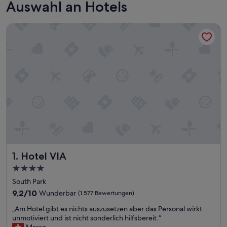
Auswahl an Hotels
Hotel VIA
Hotel VIA
1. Hotel VIA
4.0-
Sterne-
South Park
Unterkunft
9.2
9,2/10
Wunderbar
(1.577 Bewertungen)
von
„
„Am Hotel gibt es nichts auszusetzen aber das Personal wirkt
10,
A
unmotiviert und ist nicht sonderlich hilfsbereit.“
Wunderbar,
m
Marco