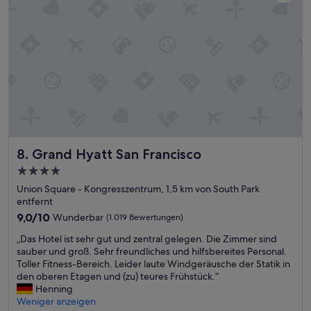
e
i
m
m
a
e
c
I
h
h
t
a
.
d
A
g
u
a
s
v
t
e
e
a
r
v
Grand Hyatt San Francisco
8. Grand Hyatt San Francisco
n
e
4.0-
a
r
Sterne-
u
y
Union Square - Kongresszentrum, 1,5 km von South Park
f
Unterkunft
n
entfernt
D
i
9.0
9,0/10
Wunderbar
(1.019 Bewertungen)
a
c
von
c
„
e
„Das Hotel ist sehr gut und zentral gelegen. Die Zimmer sind
10,
h
D
i
sauber und groß. Sehr freundliches und hilfsbereites Personal.
Wunderbar,
T
a
m
Toller Fitness-Bereich. Leider laute Windgeräusche der Statik in
(1.019
e
s
p
den oberen Etagen und (zu) teures Frühstück.“
Bewertungen)
r
H
r
Henning
a
o
e
Weniger anzeigen