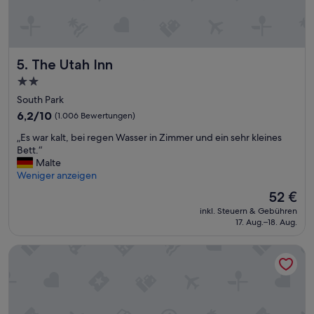
o
e
n
j
o
The Utah Inn
5. The Utah Inn
y
2.0-
t
Sterne-
h
South Park
i
Unterkunft
6.2
6,2/10
(1.006 Bewertungen)
s
von
n
„
„Es war kalt, bei regen Wasser in Zimmer und ein sehr kleines
10,
i
E
Bett.“
(1.006
c
s
Malte
Bewertungen)
e
w
Weniger anzeigen
h
a
Der
52 €
o
r
Preis
t
inkl. Steuern & Gebühren
k
beträgt
17. Aug.–18. Aug.
e
a
52 €
l
l
f
Canopy by Hilton San Francisco SoMa
t
o
,
r
b
t
e
h
i
e
r