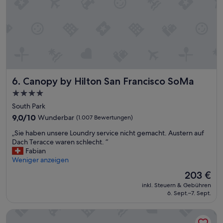
i
e
n
g
i
e
t
n
i
W
a
a
l
s
l
s
Canopy by Hilton San Francisco SoMa
y
6. Canopy by Hilton San Francisco SoMa
e
l
r
4.0-
e
i
Sterne-
South Park
n
n
Unterkunft
g
Z
9.0
9,0/10
Wunderbar
(1.007 Bewertungen)
t
i
von
„
„Sie haben unsere Loundry service nicht gemacht. Austern auf
h
m
10,
S
Dach Teracce waren schlecht. “
o
m
Wunderbar,
i
Fabian
f
e
(1.007
e
Weniger anzeigen
t
r
Bewertungen)
h
h
u
Der
203 €
a
e
n
Preis
inkl. Steuern & Gebühren
b
b
d
beträgt
6. Sept.–7. Sept.
e
o
e
203 €
n
o
i
LUMA Hotel San Francisco
u
k
n
n
i