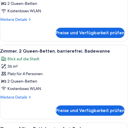
Betten,
2 Queen-Betten
barrierefrei
Kostenloses WLAN
(Shower)
Weitere
Weitere Details
anzeigen
Details
für
Preise und Verfügbarkeit prüfen
Zimmer,
2 Queen-
Betten,
Alle
Ein Hotelkorridor mit einem gerahmten
16
barrierefrei
Zimmer, 2 Queen-Betten, barrierefrei, Badewanne
Fotos
(Shower)
Blick auf die Stadt
für
36 m²
Zimmer,
2 Queen-
Platz für 4 Personen
Betten,
2 Queen-Betten
barrierefrei,
Kostenloses WLAN
Badewanne
Weitere
Weitere Details
anzeigen
Details
für
Preise und Verfügbarkeit prüfen
Zimmer,
2 Queen-
Betten,
Alle
Ein Hotelkorridor mit einem gerahmten
13
barrierefrei,