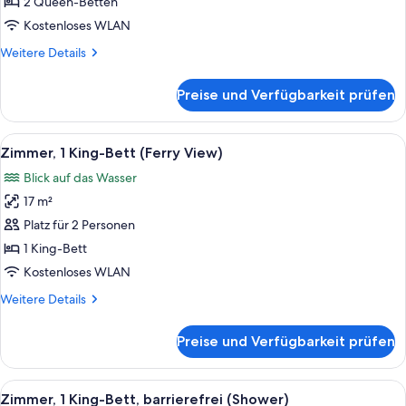
Betten,
2 Queen-Betten
Balkon,
Kostenloses WLAN
Stadtblick
Weitere
Weitere Details
anzeigen
Details
für
Preise und Verfügbarkeit prüfen
Zimmer,
2 Queen-
Betten,
Alle
Ein Hotelzimmer mit einem großen Bett
10
Balkon,
Zimmer, 1 King-Bett (Ferry View)
Fotos
Stadtblick
Blick auf das Wasser
für
17 m²
Zimmer,
1 King-
Platz für 2 Personen
Bett
1 King-Bett
(Ferry
Kostenloses WLAN
View)
Weitere
Weitere Details
anzeigen
Details
für
Preise und Verfügbarkeit prüfen
Zimmer,
1 King-
Bett
Alle
Ein Hotelkorridor mit einem gerahmten
13
(Ferry
Zimmer, 1 King-Bett, barrierefrei (Shower)