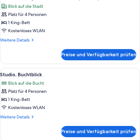
Fotos
View)
Blick auf die Stadt
für
Platz für 4 Personen
Zimmer,
1 King-
1 King-Bett
Bett,
Kostenloses WLAN
barrierefrei
Weitere
Weitere Details
(Shower)
Details
anzeigen
für
Preise und Verfügbarkeit prüfen
Zimmer,
1 King-
Bett,
Alle
Ein modernes Hotelzimmer mit Sofa, 
5
barrierefrei
Studio, Buchtblick
Fotos
(Shower)
Blick auf die Bucht
für
Platz für 4 Personen
Studio,
Buchtblick
1 King-Bett
anzeigen
Kostenloses WLAN
Weitere
Weitere Details
Details
für
Preise und Verfügbarkeit prüfen
Studio,
Buchtblick