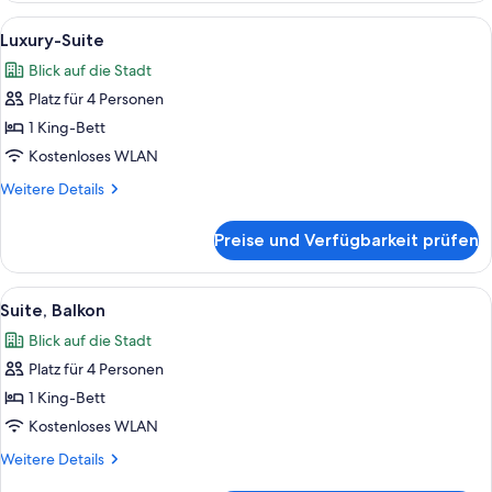
Alle
Ein modernes Hotelzimmer mit einer E
12
Luxury-Suite
Fotos
Blick auf die Stadt
für
Platz für 4 Personen
Luxury-
Suite
1 King-Bett
anzeigen
Kostenloses WLAN
Weitere
Weitere Details
Details
für
Preise und Verfügbarkeit prüfen
Luxury-
Suite
Alle
Ein moderner Schreibtisch mit Lampe
7
Suite, Balkon
Fotos
Blick auf die Stadt
für
Platz für 4 Personen
Suite,
Balkon
1 King-Bett
anzeigen
Kostenloses WLAN
Weitere
Weitere Details
Details