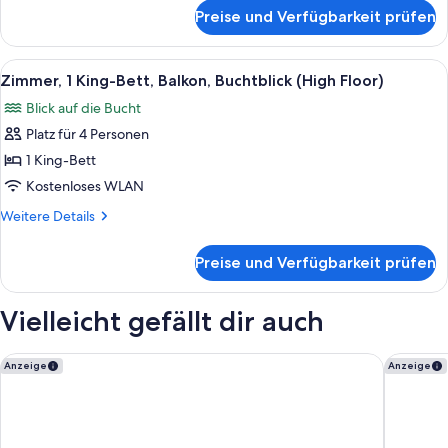
für
Preise und Verfügbarkeit prüfen
Suite,
Balkon
Alle
Ein modernes Hotelzimmer mit grauem
22
Zimmer, 1 King-Bett, Balkon, Buchtblick (High Floor)
Fotos
Blick auf die Bucht
für
Platz für 4 Personen
Zimmer,
1 King-
1 King-Bett
Bett,
Kostenloses WLAN
Balkon,
Weitere
Weitere Details
Buchtblick
Details
(High
für
Preise und Verfügbarkeit prüfen
Zimmer,
Floor)
1 King-
anzeigen
Bett,
Vielleicht gefällt dir auch
Balkon,
Buchtblick
(High
Marriott Vacation Club®, San Francisco
Residenc
Anzeige
Anzeige
Floor)