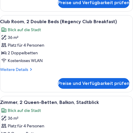
Preise und Verfügbarkeit prüfen
Presidential-
Suite
Alle
Ein Hotelzimmer mit zwei Betten, ein
5
Club Room, 2 Double Beds (Regency Club Breakfast)
Fotos
Blick auf die Stadt
für
36 m²
Club
Room,
Platz für 4 Personen
2
2 Doppelbetten
Double
Kostenloses WLAN
Beds
Weitere
Weitere Details
(Regency
Details
Club
für
Preise und Verfügbarkeit prüfen
Club
Breakfast)
Room,
anzeigen
2
Alle
Eine Stadtansicht mit modernen Hochh
22
Double
Zimmer, 2 Queen-Betten, Balkon, Stadtblick
Fotos
Beds
Blick auf die Stadt
(Regency
für
Club
36 m²
Zimmer,
Breakfast)
2 Queen-
Platz für 4 Personen