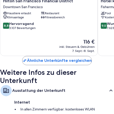
Hilton
Hotel
Hilton San Francisco Financial District
Hotel 
San
Riu
Downtown San Francisco
Fisherm
Francisco
Plaza
Haustiere erlaubt
Restaurant
Pool
Financial
Fisherm
Klimaanlage
Fitnessbereich
Koste
District
Wharf
Downtown
Fisherm
8.8
9.0
Hervorragend
Wun
8,8
9,0
San
Wharf
von
von
3.107 Bewertungen
7.62
Francisco
10,
10,
Hervorragend,
Wunder
Der
116 €
3.107
7.623
Preis
Bewertungen
Bewert
inkl. Steuern & Gebühren
beträgt
7. Sept.–8. Sept.
116 €
Ähnliche Unterkünfte vergleichen
Weitere Infos zu dieser
Unterkunft
Ausstattung der Unterkunft
Internet
In allen Zimmern verfügbar: kostenloses WLAN