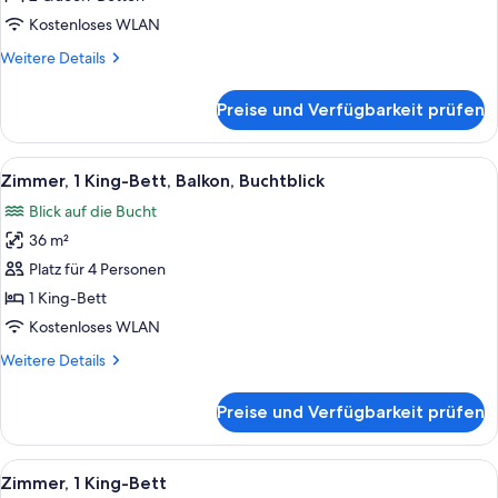
anzeigen
Kostenloses WLAN
Weitere
Weitere Details
Details
für
Preise und Verfügbarkeit prüfen
Zimmer,
2 Queen-
Betten
Alle
Ein modernes Hotelzimmer mit grauem
21
Zimmer, 1 King-Bett, Balkon, Buchtblick
Fotos
Blick auf die Bucht
für
36 m²
Zimmer,
1 King-
Platz für 4 Personen
Bett,
1 King-Bett
Balkon,
Kostenloses WLAN
Buchtblick
Weitere
Weitere Details
anzeigen
Details
für
Preise und Verfügbarkeit prüfen
Zimmer,
1 King-
Bett,
Alle
Ein modernes Hotelzimmer mit grauem
19
Balkon,
Zimmer, 1 King-Bett
Fotos