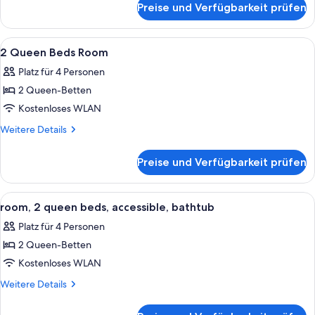
and
Preise und Verfügbarkeit prüfen
King
Bay
Room
View
with
Alle
Ein Hotelzimmer mit zwei Betten, ein
5
-
Balcony
2 Queen Beds Room
Fotos
and
High
Platz für 4 Personen
Bay
für
Floor
View
2 Queen-Betten
2
anzeigen
-
Queen
Kostenloses WLAN
High
Beds
Floor
Weitere
Weitere Details
Room
Details
für
anzeigen
Preise und Verfügbarkeit prüfen
2
Queen
Beds
Alle
Ein Hotelzimmer mit zwei Betten, ein
2
Room
room, 2 queen beds, accessible, bathtub
Fotos
Platz für 4 Personen
für
2 Queen-Betten
room,
2
Kostenloses WLAN
queen
Weitere
Weitere Details
beds,
Details
für
accessible,