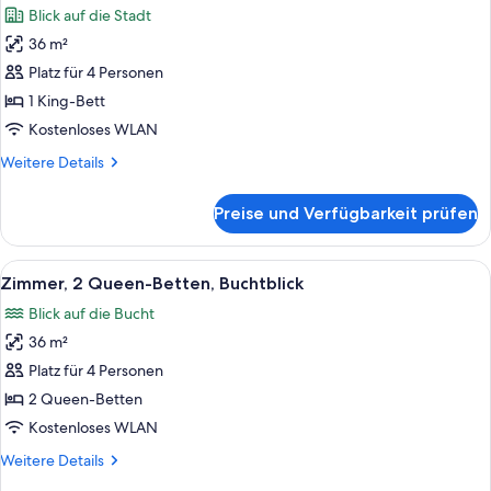
Buchtblick
Blick auf die Stadt
für
36 m²
Zimmer,
1 King-
Platz für 4 Personen
Bett
1 King-Bett
anzeigen
Kostenloses WLAN
Weitere
Weitere Details
Details
für
Preise und Verfügbarkeit prüfen
Zimmer,
1 King-
Bett
Alle
Ein Hotelzimmer mit zwei Betten, eine
23
Zimmer, 2 Queen-Betten, Buchtblick
Fotos
Blick auf die Bucht
für
36 m²
Zimmer,
2 Queen-
Platz für 4 Personen
Betten,
2 Queen-Betten
Buchtblick
Kostenloses WLAN
anzeigen
Weitere
Weitere Details
Details