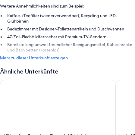
Weitere Annehmlichkeiten sind zum Beispiel:
Kaffee-/Teefilter (wiederverwendbar), Recycling und LED-
Glühbirnen
Badezimmer mit Designer-Toilettenartikeln und Duschwannen
47-Zoll-Flachbildfernseher mit Premium-TV-Sendern
Bereitstellung umweltfreundlicher Reinigungsmittel, Kühlschränke
und Babybetten (kostenlos)
Mehr zu dieser Unterkunft anzeigen
Ähnliche Unterkünfte
Hilton San Francisco Financial District
Hotel Ri