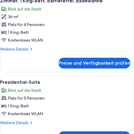
Zimmer, 1 King-Bett, barrierefrei, Badewanne
Fotos
Badewanne
Blick auf die Stadt
für
36 m²
Zimmer,
1 King-
Platz für 4 Personen
Bett,
1 King-Bett
barrierefrei,
Kostenloses WLAN
Badewanne
Weitere
Weitere Details
anzeigen
Details
für
Preise und Verfügbarkeit prüfen
Zimmer,
1 King-
Bett,
Alle
Ein modernes Wohnzimmer mit einem E
11
barrierefrei,
Presidential-Suite
Fotos
Badewanne
Blick auf die Stadt
für
Platz für 5 Personen
Presidential-
Suite
1 King-Bett
anzeigen
Kostenloses WLAN
Weitere
Weitere Details
Details
für