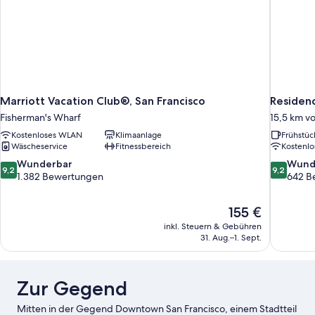
Marriott Vacation Club®, San Francisco
Residenc
Fisherman's Wharf
15,5 km v
Kostenloses WLAN
Klimaanlage
Frühstüc
Wäscheservice
Fitnessbereich
Kostenl
9.2
9.2
Wunderbar
Wund
9,2
9,2
von
von
1.382 Bewertungen
642 B
10,
10,
Wunderbar,
Wunderba
Der
155 €
1.382
642
Preis
Bewertungen
Bewertun
inkl. Steuern & Gebühren
beträgt
31. Aug.–1. Sept.
155 €
Zur Gegend
Mitten in der Gegend Downtown San Francisco, einem Stadtteil