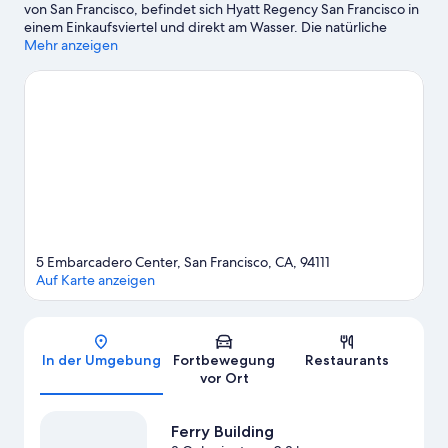
von San Francisco, befindet sich Hyatt Regency San Francisco in
einem Einkaufsviertel und direkt am Wasser. Die natürliche
Schönheit der Region kannst du hier erleben: San Francisco Bay
Mehr anzeigen
und Alcatraz Island. San Francisco Museum of Modern Art und
Bill Graham Civic Auditorium dagegen sprechen vor allem
kulturell interessierte Besucher an. Oracle Park – hier erwarten
dich spannende Veranstaltungen. Eine beliebte Attraktion vor
Ort ist außerdem die folgende: San Francisco Zoo. Die
Umgebung bietet viele Möglichkeiten für Outdoor-Abenteuer
rund ums kühle Nass, etwa beim Segeln.
Zum Reiseführer für
San Francisco
5 Embarcadero Center, San Francisco, CA, 94111
Auf Karte anzeigen
Karte
In der Umgebung
Fortbewegung
Restaurants
vor Ort
Ferry Building