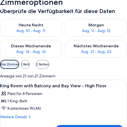
Zimmeroptionen
Überprüfe die Verfügbarkeit für diese Daten
Überprüfe die Verfügbarkeit für heute Nacht, Aug. 10 - Aug. 11
Überprüfe die Verfügbarkeit fü
Heute Nacht
Morgen
Aug. 10 - Aug. 11
Aug. 11 - Aug. 12
Überprüfe die Verfügbarkeit für dieses Wochenende, Aug. 14 -
Überprüfe die Verfügbarkeit f
Dieses Wochenende
Nächstes Wochenende
Aug. 14 - Aug. 16
Aug. 21 - Aug. 23
Verfügbare
Alle Zimmer
1 Bett
2 Betten
Filter
für
Anzeige von 21 von 21 Zimmern
Zimmer
Alle
Hochwertige Bettwaren, Pillowtop-Bet
14
King Room with Balcony and Bay View - High Floor
Fotos
Platz für 4 Personen
für
1 King-Bett
King
Room
Kostenloses WLAN
with
Weitere
Weitere Details
Balcony
Details
für