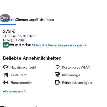
rück
Weiter
197+
Übersicht
Zimmer
Lage
Richtlinien
Der
273 €
aktuelle
inkl. Steuern & Gebühren
Preis
13. Aug.–14. Aug.
beträgt
Bewertungen
Wunderbar
9,2
Alle 2.419 Bewertungen anzeigen
9,2 von 10.
273 €.
Beliebte Annehmlichkeiten
Haustiere erlaubt
Kostenloses WLAN
Tagungsbereich
Restaurant
Klimaanlage
Fitnessbereich
Frühstück verfügbar
Alle anzeigen