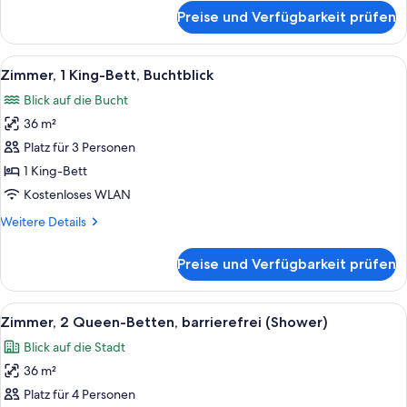
für
Preise und Verfügbarkeit prüfen
Zimmer,
2 Queen-
Betten,
Alle
Ein modernes Hotelzimmer mit grauem
18
Buchtblick
Zimmer, 1 King-Bett, Buchtblick
Fotos
Blick auf die Bucht
für
36 m²
Zimmer,
1 King-
Platz für 3 Personen
Bett,
1 King-Bett
Buchtblick
Kostenloses WLAN
anzeigen
Weitere
Weitere Details
Details
für
Preise und Verfügbarkeit prüfen
Zimmer,
1 King-
Bett,
Alle
Ein Hotelkorridor mit einem gerahmten
18
Buchtblick
Zimmer, 2 Queen-Betten, barrierefrei (Shower)
Fotos
Blick auf die Stadt
für
36 m²
Zimmer,
2 Queen-
Platz für 4 Personen