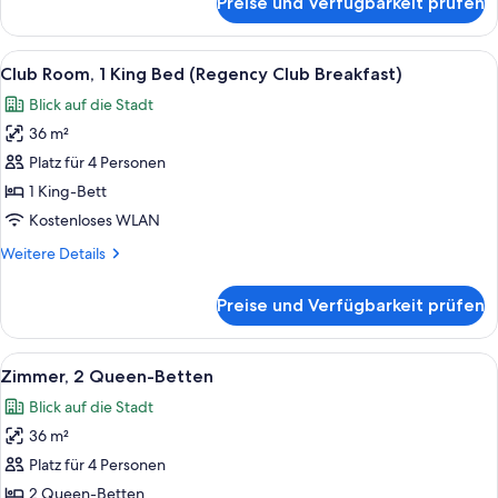
Preise und Verfügbarkeit prüfen
room,
bathtub
2
anzeigen
queen
Alle
Ein Hotelzimmer mit einem großen Bett
8
beds,
Club Room, 1 King Bed (Regency Club Breakfast)
Fotos
accessible,
Blick auf die Stadt
bathtub
für
36 m²
Club
Room,
Platz für 4 Personen
1
1 King-Bett
King
Kostenloses WLAN
Bed
Weitere
Weitere Details
(Regency
Details
Club
für
Preise und Verfügbarkeit prüfen
Club
Breakfast)
Room,
anzeigen
1
Alle
Ein Hotelzimmer mit zwei Betten, ei
25
King
Zimmer, 2 Queen-Betten
Fotos
Bed
Blick auf die Stadt
(Regency
für
Club
36 m²
Zimmer,
Breakfast)
2 Queen-
Platz für 4 Personen
Betten
2 Queen-Betten