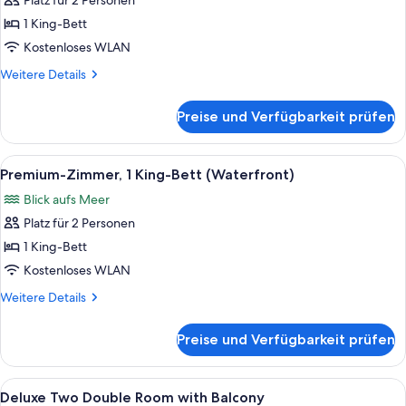
Platz für 2 Personen
(Waterfront)
für
1 King-Bett
Deluxe-
Zimmer,
Kostenloses WLAN
1 King-
Weitere
Weitere Details
Bett,
Details
für
Balkon
Preise und Verfügbarkeit prüfen
Deluxe-
anzeigen
Zimmer,
1 King-
Alle
Ein Hotelzimmer mit einem großen Bett
6
Bett,
Premium-Zimmer, 1 King-Bett (Waterfront)
Fotos
Balkon
Blick aufs Meer
für
Platz für 2 Personen
Premium-
Zimmer,
1 King-Bett
1 King-
Kostenloses WLAN
Bett
Weitere
Weitere Details
(Waterfront)
Details
anzeigen
für
Preise und Verfügbarkeit prüfen
Premium-
Zimmer,
1 King-
Alle
Hochwertige Bettwaren, Pillowtop-Bet
4
Bett
Deluxe Two Double Room with Balcony