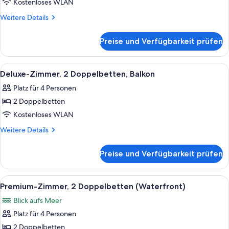
Balkon,
Kostenloses WLAN
Buchtblick
Weitere
Weitere Details
(Partial)
Details
für
anzeigen
Preise und Verfügbarkeit prüfen
Deluxe-
Zimmer,
2 Doppelbetten,
Alle
Hochwertige Bettwaren, Pillowtop-Bet
7
Balkon,
Deluxe-Zimmer, 2 Doppelbetten, Balkon
Fotos
Buchtblick
Platz für 4 Personen
(Partial)
für
2 Doppelbetten
Deluxe-
Zimmer,
Kostenloses WLAN
2 Doppelbetten,
Weitere
Weitere Details
Balkon
Details
für
anzeigen
Preise und Verfügbarkeit prüfen
Deluxe-
Zimmer,
2 Doppelbetten,
Alle
Hochwertige Bettwaren, Pillowtop-Bet
7
Balkon
Premium-Zimmer, 2 Doppelbetten (Waterfront)
Fotos
Blick aufs Meer
für
Platz für 4 Personen
Premium-
Zimmer,
2 Doppelbetten