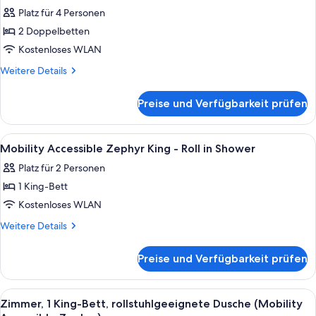
Fotos
(Waterfront)
Platz für 4 Personen
für
2 Doppelbetten
Deluxe
Two
Kostenloses WLAN
Double
Weitere
Weitere Details
Room
Details
für
with
Preise und Verfügbarkeit prüfen
Deluxe
Balcony
Two
anzeigen
Double
Alle
Hochwertige Bettwaren, Pillowtop-Bet
5
Room
Mobility Accessible Zephyr King - Roll in Shower
Fotos
with
Platz für 2 Personen
Balcony
für
1 King-Bett
Mobility
Accessible
Kostenloses WLAN
Zephyr
Weitere
Weitere Details
King
Details
für
-
Preise und Verfügbarkeit prüfen
Mobility
Roll
Accessible
in
Zephyr
Alle
Ein Hotelzimmer mit einem Bett, einem
5
Shower
King
Zimmer, 1 King-Bett, rollstuhlgeeignete Dusche (Mobility
Fotos
-