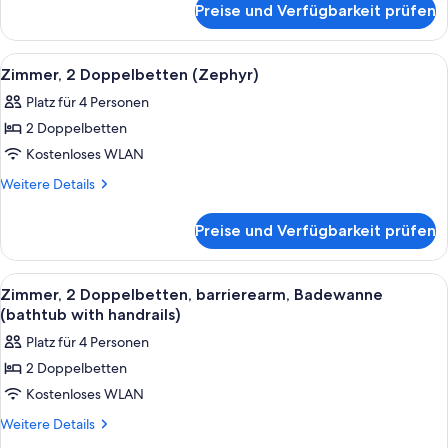
Balcony
Preise und Verfügbarkeit prüfen
Premium
anzeigen
Waterfront
King
Alle
Hochwertige Bettwaren, Pillowtop-Bet
5
With
Zimmer, 2 Doppelbetten (Zephyr)
Fotos
Balcony
Platz für 4 Personen
für
2 Doppelbetten
Zimmer,
2 Doppelbetten
Kostenloses WLAN
(Zephyr)
Weitere
Weitere Details
anzeigen
Details
für
Preise und Verfügbarkeit prüfen
Zimmer,
2 Doppelbetten
(Zephyr)
Alle
Hochwertige Bettwaren, Pillowtop-Bet
5
Zimmer, 2 Doppelbetten, barrierearm, Badewanne
Fotos
(bathtub with handrails)
für
Platz für 4 Personen
Zimmer,
2 Doppelbetten
2 Doppelbetten,
Kostenloses WLAN
barrierearm,
Badewanne
Weitere
Weitere Details
Details
(bathtub