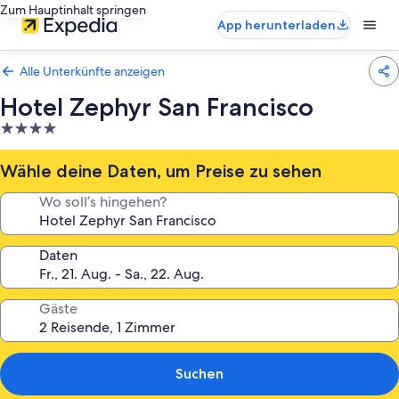
Zum Hauptinhalt springen
App herunterladen
Alle Unterkünfte anzeigen
Hotel Zephyr San Francisco
4.0-
Sterne-
Unterkunft
Wähle deine Daten, um Preise zu sehen
Wo soll’s hingehen?
Daten
Gäste
Suchen