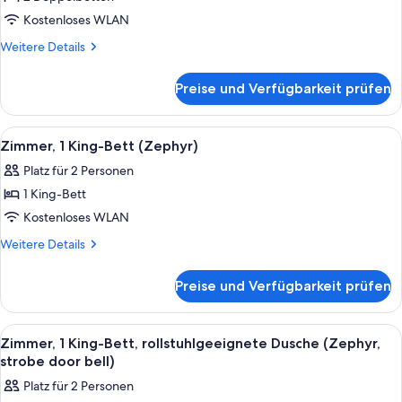
2 Doppelbetten
Kostenloses WLAN
(Waterfront)
Weitere
Weitere Details
anzeigen
Details
für
Preise und Verfügbarkeit prüfen
Premium-
Zimmer,
2 Doppelbetten
Alle
Ein Hotelzimmer mit einem Bett, einem
5
(Waterfront)
Zimmer, 1 King-Bett (Zephyr)
Fotos
Platz für 2 Personen
für
1 King-Bett
Zimmer,
1 King-
Kostenloses WLAN
Bett
Weitere
Weitere Details
(Zephyr)
Details
für
anzeigen
Preise und Verfügbarkeit prüfen
Zimmer,
1 King-
Bett
Alle
Ein Hotelzimmer mit einem Bett, einem
5
(Zephyr)
Zimmer, 1 King-Bett, rollstuhlgeeignete Dusche (Zephyr,
Fotos
strobe door bell)
für
Platz für 2 Personen
Zimmer,