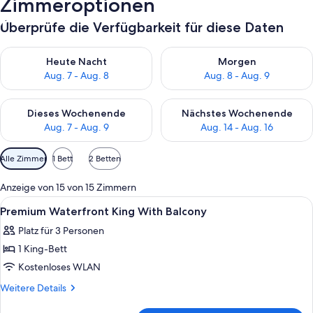
Zimmeroptionen
Überprüfe die Verfügbarkeit für diese Daten
Überprüfe die Verfügbarkeit für heute Nacht, Aug. 7 - Aug. 8.
Überprüfe die Verfügbarkeit f
Heute Nacht
Morgen
Aug. 7 - Aug. 8
Aug. 8 - Aug. 9
Überprüfe die Verfügbarkeit für dieses Wochenende, Aug. 7 - 
Überprüfe die Verfügbarkeit f
Dieses Wochenende
Nächstes Wochenende
Aug. 7 - Aug. 9
Aug. 14 - Aug. 16
Verfügbare
Alle Zimmer
1 Bett
2 Betten
Filter
für
Anzeige von 15 von 15 Zimmern
Zimmer
Alle
Ein Hotelzimmer mit einem Bett, einer 
7
Premium Waterfront King With Balcony
Fotos
Platz für 3 Personen
für
1 King-Bett
Premium
Waterfront
Kostenloses WLAN
King
Weitere
Weitere Details
With
Details
für