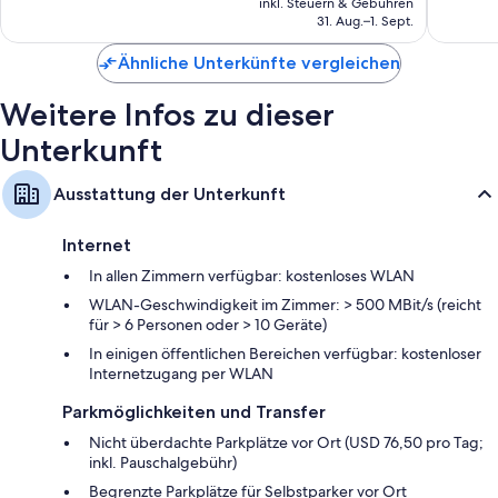
Bewertungen
Bewert
inkl. Steuern & Gebühren
Recycling und LED-Glühbirnen
beträgt
31. Aug.–1. Sept.
Badezimmer mit Designer-Toilettenartikeln und Haartrocknern
163 €
Ähnliche Unterkünfte vergleichen
50-Zoll-LED-Fernseher mit Premium-TV-Sendern
Mini-Kühlschränke, Babybetten (kostenlos) und Wasserkocher mit
Weitere Infos zu dieser
Kaffee-/Teezubehör
Unterkunft
Ausstattung der Unterkunft
Internet
In allen Zimmern verfügbar: kostenloses WLAN
WLAN-Geschwindigkeit im Zimmer: > 500 MBit/s (reicht
für > 6 Personen oder > 10 Geräte)
In einigen öffentlichen Bereichen verfügbar: kostenloser
Internetzugang per WLAN
Parkmöglichkeiten und Transfer
Nicht überdachte Parkplätze vor Ort (USD 76,50 pro Tag;
inkl. Pauschalgebühr)
Begrenzte Parkplätze für Selbstparker vor Ort