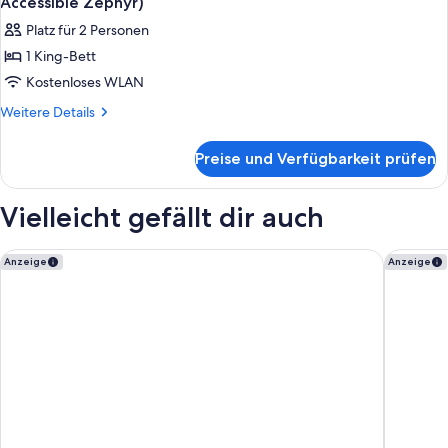
anzeigen
Accessible Zephyr)
Roll
für
Platz für 2 Personen
in
Zimmer,
Shower
1 King-Bett
1 King-
Kostenloses WLAN
Bett,
rollstuhlgeeignete
Weitere
Weitere Details
Details
Dusche
für
(Mobility
Preise und Verfügbarkeit prüfen
Zimmer,
Accessible
1 King-
Zephyr)
Bett,
Vielleicht gefällt dir auch
rollstuhlgeeignete
anzeigen
Dusche
(Mobility
Grand Bay Hotel San Francisco
Crowne P
Anzeige
Anzeige
Accessible
Zephyr)