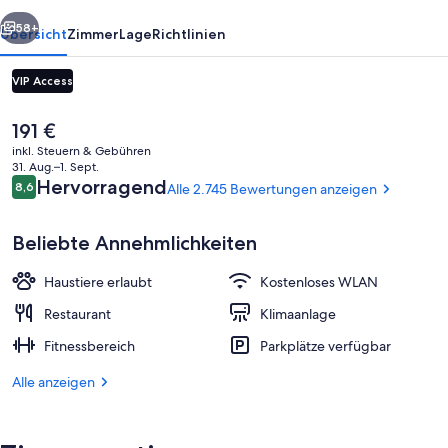
rück
Weiter
58+
Übersicht
Zimmer
Lage
Richtlinien
VIP Access
Der
191 €
aktuelle
inkl. Steuern & Gebühren
Preis
31. Aug.–1. Sept.
beträgt
Bewertungen
Hervorragend
8,6
Alle 2.745 Bewertungen anzeigen
8,6 von 10.
191 €.
Beliebte Annehmlichkeiten
Unterkunftsgelände
Haustiere erlaubt
Kostenloses WLAN
Restaurant
Klimaanlage
Fitnessbereich
Parkplätze verfügbar
Alle anzeigen