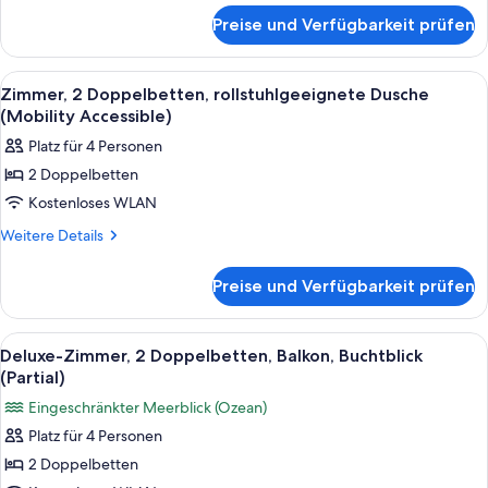
für
with
Preise und Verfügbarkeit prüfen
Zimmer,
handrails)
2 Doppelbetten,
anzeigen
barrierearm,
Alle
Hochwertige Bettwaren, Pillowtop-Bet
5
Badewanne
Zimmer, 2 Doppelbetten, rollstuhlgeeignete Dusche
Fotos
(bathtub
(Mobility Accessible)
with
für
Platz für 4 Personen
handrails)
Zimmer,
2 Doppelbetten
2 Doppelbetten,
Kostenloses WLAN
rollstuhlgeeignete
Dusche
Weitere
Weitere Details
Details
(Mobility
für
Accessible)
Preise und Verfügbarkeit prüfen
Zimmer,
anzeigen
2 Doppelbetten,
rollstuhlgeeignete
Alle
Hochwertige Bettwaren, Pillowtop-Bet
7
Dusche
Deluxe-Zimmer, 2 Doppelbetten, Balkon, Buchtblick
Fotos
(Mobility
(Partial)
Accessible)
für
Eingeschränkter Meerblick (Ozean)
Deluxe-
Platz für 4 Personen
Zimmer,
2 Doppelbetten
2 Doppelbetten,