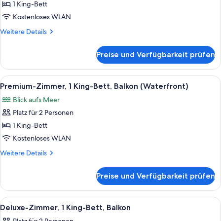
1 King-Bett
1 King-
Kostenloses WLAN
Bett,
rollstuhlgeeignete
Weitere
Weitere Details
Details
Dusche
für
(Zephyr,
Preise und Verfügbarkeit prüfen
Zimmer,
strobe
1 King-
door
Bett,
Alle
Ein Hotelzimmer mit einem großen Bett
7
rollstuhlgeeignete
bell)
Premium-Zimmer, 1 King-Bett, Balkon (Waterfront)
Fotos
Dusche
anzeigen
Blick aufs Meer
(Zephyr,
für
strobe
Platz für 2 Personen
Premium-
door
Zimmer,
1 King-Bett
bell)
1 King-
Kostenloses WLAN
Bett,
Weitere
Weitere Details
Balkon
Details
(Waterfront)
für
Preise und Verfügbarkeit prüfen
Premium-
anzeigen
Zimmer,
1 King-
Alle
Ein Hotelzimmer mit einem Bett, einem
5
Bett,
Deluxe-Zimmer, 1 King-Bett, Balkon
Fotos
Balkon